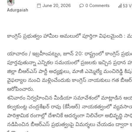
June 20, 2026
0 Comments
53 V
Adurgaiah
కాంగ్రెస్ ప్రభుత్వం హామీల అమలులో పూర్తిగా విఫలమైంది : మంచిరె
యాచారం / ఇబ్రహీంపట్నం, జూన్ 20: రాష్ట్రంలో కాంగ్రెస్ ప
పూర్తవుతున్నా ఎన్నికల సమయంలో ప్రజలకు ఇచ్చిన ప్రధాన 
జిల్లా బీఆర్ఎస్ పార్టీ అధ్యక్షులు, మాజీ ఎమ్మెల్యే మంచిరెడ్డి కి
వైఫల్యాల నుంచి మళ్లించేందుకు కాంగ్రెస్ నాయకులు గత బీఆ
ఆరోపించారు.
శనివారం నిర్వహించిన మీడియా సమావేశంలో మాట్లాడిన ఆయన,
కల్వకుంట్ల చంద్రశేఖర్ రావు (కేసీఆర్) నాయకత్వంలో వ్యవసాయం,
పారిశ్రామిక రంగాల్లో దేశానికే ఆదర్శంగా నిలిచేలా అభివృద్ధి
నడిపించిన బీఆర్ఎస్ ప్రభుత్వంపై విమర్శలు చేయడం ద్వారా క