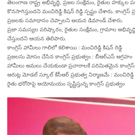
తెలంగాణ రాష్ట్ర అభివృద్ధి, ప్రజల సంక్షేమం, రైతుల హక్కుల ప
కొనసాగిస్తుందని మంచిరెడ్డి కిషన్ రెడ్డి స్పష్టం చేశారు. కాంగ
ప్రజలకు సమాధానం చెప్పాలని ఆయన డిమాండ్ చేశారు.
ప్రజా సమస్యల పరిష్కారం, రైతుల సంక్షేమం, గ్రామాల అభివృ
చేస్తుందని ఆయన తెలిపారు.
కాంగ్రెస్ హామీలు గాలిలో కలిశాయి : మంచిరెడ్డి కిషన్ రెడ్డి
ప్రజలను మోసం చేసిన కాంగ్రెస్ ప్రభుత్వం : బీఆర్ఎస్ ఆగ్రహం
హామీలు అమలు చేయకుండా ప్రచారాలకే పరిమితమైన కాంగ్రెస్
ఆరుట్ల మోడల్ స్కూల్ కేసీఆర్ ప్రభుత్వ నిర్మాణమే : మంచిరెడ్డి
రైతు భరోసాపై అయోమయం సృష్టిస్తున్న కాంగ్రెస్ ప్రభుత్వం