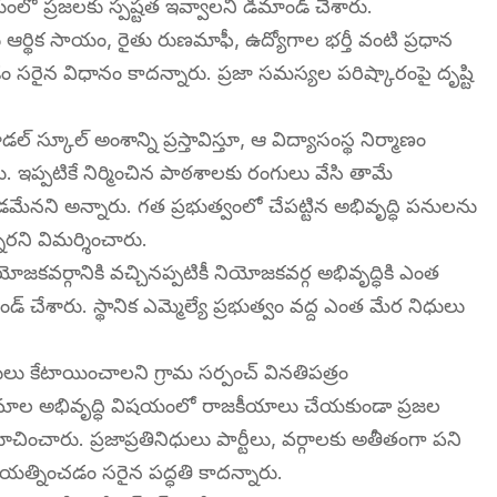
షయంలో ప్రజలకు స్పష్టత ఇవ్వాలని డిమాండ్ చేశారు.
ఆర్థిక సాయం, రైతు రుణమాఫీ, ఉద్యోగాల భర్తీ వంటి ప్రధాన
రైన విధానం కాదన్నారు. ప్రజా సమస్యల పరిష్కారంపై దృష్టి
్కూల్ అంశాన్ని ప్రస్తావిస్తూ, ఆ విద్యాసంస్థ నిర్మాణం
ు. ఇప్పటికే నిర్మించిన పాఠశాలకు రంగులు వేసి తామే
చడమేనని అన్నారు. గత ప్రభుత్వంలో చేపట్టిన అభివృద్ధి పనులను
ారని విమర్శించారు.
యోజకవర్గానికి వచ్చినప్పటికీ నియోజకవర్గ అభివృద్ధికి ఎంత
్ చేశారు. స్థానిక ఎమ్మెల్యే ప్రభుత్వం వద్ద ఎంత మేర నిధులు
ధులు కేటాయించాలని గ్రామ సర్పంచ్ వినతిపత్రం
గ్రామాల అభివృద్ధి విషయంలో రాజకీయాలు చేయకుండా ప్రజల
ించారు. ప్రజాప్రతినిధులు పార్టీలు, వర్గాలకు అతీతంగా పని
యత్నించడం సరైన పద్ధతి కాదన్నారు.