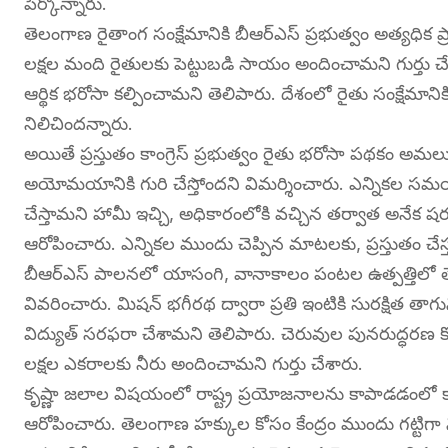
పేర్కొన్నారు.
తెలంగాణ రైతాంగ సంక్షేమానికి బీఆర్ఎస్ ప్రభుత్వం అత్యధిక
లక్షల మంది రైతులకు పెట్టుబడి సాయం అందించామని గుర్తు చ
ఆర్థిక భరోసా కల్పించామని తెలిపారు. దేశంలో రైతు సంక్షేమాన
నిలిచిందన్నారు.
అయితే ప్రస్తుతం కాంగ్రెస్ ప్రభుత్వం రైతు భరోసా పథకం అమలు
అయోమయానికి గురి చేస్తోందని విమర్శించారు. ఎన్నికల 
చేస్తామని హామీ ఇచ్చి, అధికారంలోకి వచ్చిన తర్వాత అనేక
ఆరోపించారు. ఎన్నికల ముందు చెప్పిన మాటలకు, ప్రస్తుతం చే
బీఆర్ఎస్ పాలనలో యాసంగి, వానాకాలం పంటల ఉత్పత్తిలో త
వివరించారు. మిషన్ భగీరథ ద్వారా ప్రతి ఇంటికి సురక్షిత
విద్యుత్ సరఫరా చేశామని తెలిపారు. చెరువుల పునరుద్ధరణ కోస
లక్షల ఎకరాలకు నీరు అందించామని గుర్తు చేశారు.
కృష్ణా జలాల విషయంలో రాష్ట్ర ప్రయోజనాలను కాపాడడంలో కాంగ్రె
ఆరోపించారు. తెలంగాణ హక్కుల కోసం కేంద్రం ముందు గట్టిగా నిల