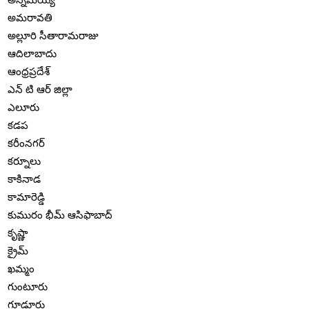
అమరావతి
అల్లూరి సీతారామరాజు
ఆదిలాబాదు
ఆంధ్రప్రదేశ్
ఎన్ టి ఆర్ జిల్లా
ఎలూరు
కడప
కరీంనగర్
కర్నూలు
కాకినాడ
కామారెడ్డి
కుమురం భీమ్ ఆసిఫాబాద్
కృష్ణా
క్రైమ్
ఖమ్మం
గుంటూరు
గూడూరు