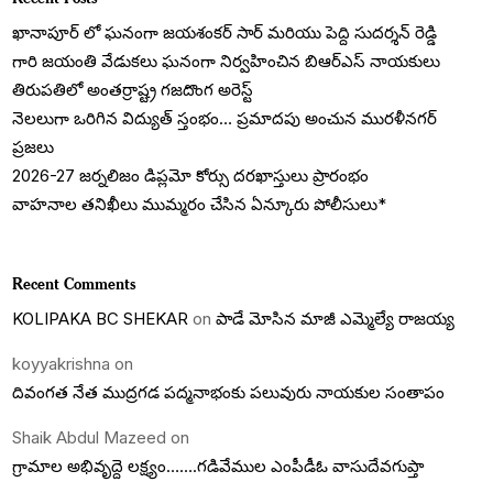
ఖానాపూర్ లో ఘనంగా జయశంకర్ సార్ మరియు పెద్ది సుదర్శన్ రెడ్డి
గారి జయంతి వేడుకలు ఘనంగా నిర్వహించిన బిఆర్ఎస్ నాయకులు
తిరుపతిలో అంతర్రాష్ట్ర గజదొంగ అరెస్ట్
నెలలుగా ఒరిగిన విద్యుత్ స్తంభం… ప్రమాదపు అంచున మురళీనగర్
ప్రజలు
2026-27 జర్నలిజం డిప్లమో కోర్సు దరఖాస్తులు ప్రారంభం
వాహనాల తనిఖీలు ముమ్మరం చేసిన ఏన్కూరు పోలీసులు*
Recent Comments
KOLIPAKA BC SHEKAR
on
పాడే మోసిన మాజీ ఎమ్మెల్యే రాజయ్య
koyyakrishna
on
దివంగత నేత ముద్రగడ పద్మనాభంకు పలువురు నాయకుల సంతాపం
Shaik Abdul Mazeed
on
గ్రామాల అభివృద్దె లక్ష్యం…….గడివేముల ఎంపీడీఓ వాసుదేవగుప్తా