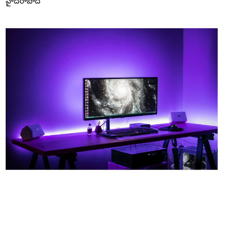
హైదరాబాద్