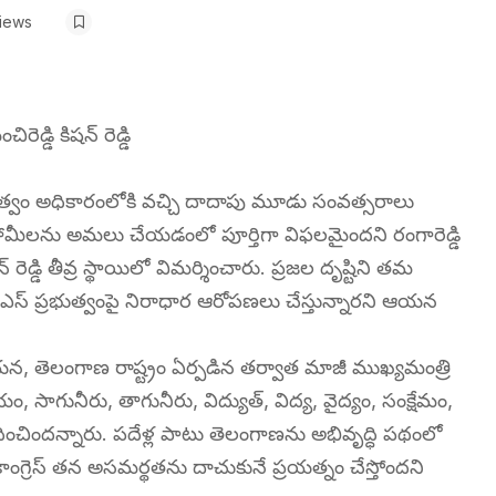
iews
డ్డి కిషన్ రెడ్డి
్రభుత్వం అధికారంలోకి వచ్చి దాదాపు మూడు సంవత్సరాలు
హామీలను అమలు చేయడంలో పూర్తిగా విఫలమైందని రంగారెడ్డి
షన్ రెడ్డి తీవ్ర స్థాయిలో విమర్శించారు. ప్రజల దృష్టిని తమ
ర్ఎస్ ప్రభుత్వంపై నిరాధార ఆరోపణలు చేస్తున్నారని ఆయన
 తెలంగాణ రాష్ట్రం ఏర్పడిన తర్వాత మాజీ ముఖ్యమంత్రి
 సాగునీరు, తాగునీరు, విద్యుత్, విద్య, వైద్యం, సంక్షేమం,
 సాధించిందన్నారు. పదేళ్ల పాటు తెలంగాణను అభివృద్ధి పథంలో
ాంగ్రెస్ తన అసమర్థతను దాచుకునే ప్రయత్నం చేస్తోందని