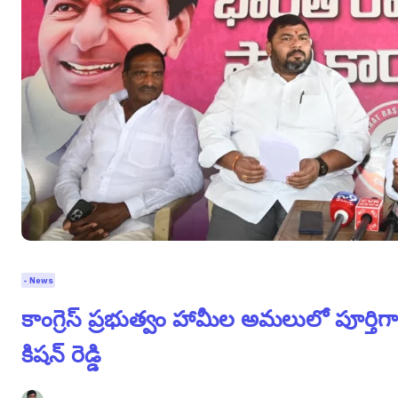
- News
కాంగ్రెస్ ప్రభుత్వం హామీల అమలులో పూర్తిగా
కిషన్ రెడ్డి