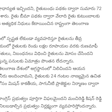
 ప్రాధాన్యత ఇచ్చిందని, రైతుబంధు పథకం ద్వారా సుమారు 72
ేశారు. రైతు బీమా పథకం ద్వారా వేలాది రైతు కుటుంబాలకు
ికి అత్యధిక నిధులు కేటాయించిన రాష్ట్రంగా తెలంగాణ
లో స్పష్టత లేకుండా వ్యవహరిస్తూ రైతులను తీవ్ర
సమయంలో రైతులకు రెండు లక్షల రూపాయల వరకు రుణమాఫీ
 షరతులు, నిబంధనలు విధించి రైతులను మోసం చేసిందని
స్తున్న పనులకు ఏమాత్రం పొంతన లేదన్నారు.
ెలంగాణ దేశంలో అగ్రస్థానంలో నిలిచిందని ఆయన
 తాగునీరు అందించామని, రైతులకు 24 గంటల నాణ్యమైన ఉచిత
ం మిషన్ కాకతీయ, సాగునీటి ప్రాజెక్టుల నిర్మాణం ద్వారా
స్ ప్రభుత్వం పూర్తిగా విఫలమైందని మంచిరెడ్డి కిషన్ రెడ్డి
బడాల్సిన ప్రభుత్వం నిర్లక్ష్యంగా వ్యవహరిస్తోందన్నారు.