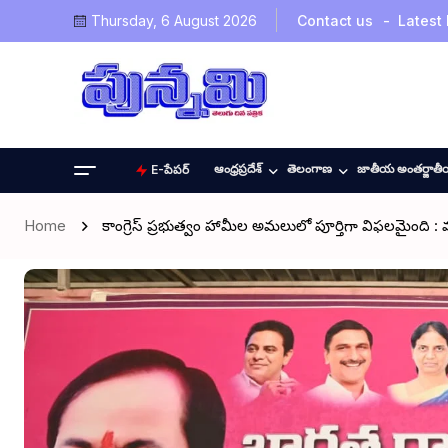
Thursday, 6 August 2026
Contact us
Latest
ఆంధ్రప్రదేశ్
తెలంగాణ
జాతీయ అంతర్జాత
E-పేపర్
Home
కాంగ్రెస్ ప్రభుత్వం హామీల అమలులో పూర్తిగా విఫలమైంది : మాజీ