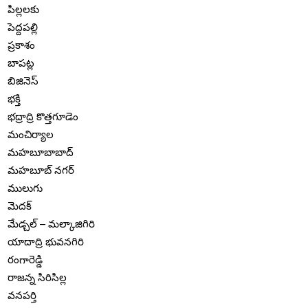
పిల్లలకు
పెద్దపల్లి
ప్రకాశం
బాపట్ల
బిజినెస్
భక్తి
భద్రాద్రి కొత్తగూడెం
మంచిర్యాల
మహబూబాబాద్
మహబూబ్ నగర్
ములుగు
మెదక్
మేడ్చల్ – మల్కాజిగిరి
యాదాద్రి భువనగిరి
రంగారెడ్డి
రాజన్న సిరిసిల్ల
వనపర్తి