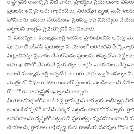
రాష్ట్రానికి రావాల్సిన నీటి వాటా, ప్రాజెక్టుల ప్రయోజనాల వి
ప్రజలకు ఇచ్చిన ఆరు గ్యారంటీలు, నిరుద్యోగ భృతి, మహిళలకు 
హామీలను అమలు చేయకుండా ప్రతిపక్షాలపై విమర్శలు చేయడం స
పెట్టాలని కాంగ్రెస్ ప్రభుత్వానికి సూచించారు.
ఈ సందర్భంగా ముఖ్యమంత్రి ఇటీవల ప్రారంభించిన ఆరుట్ల మోడల్ స
పూర్తిగా బీఆర్ఎస్ ప్రభుత్వం హయాంలో జరిగిందని పేర్కొన్నార
నిర్మించినట్లు ప్రచారం చేసుకోవడం ప్రజలను తప్పుదోవ పట్టిం
తమ ఖాతాలో వేసుకునే ప్రయత్నం కాంగ్రెస్ నాయకులు చేస్తున్న
అలాగే ముఖ్యమంత్రి ఇప్పటికే నాలుగు సార్లు ఇబ్రహీంపట్నం ని
మొత్తంలో నిధులు కేటాయించారో ప్రజలకు వెల్లడించాలని డిమాండ
కోరారో కూడా స్పష్టత ఇవ్వాలని అన్నారు.
నియోజకవర్గంలోనే అతిపెద్ద గ్రామమైన ఆరుట్లకు అభివృద్ధి ని
అందించినప్పటికీ దానిని పక్కన పెట్టడం బాధాకరమన్నారు. 
అవసరాలను దృష్టిలో పెట్టుకుని ప్రభుత్వం వ్యవహరించాలని సూచ
చేయాలని, గ్రామాల అభివృద్ధి కంటే రాజకీయ పదవుల కోసం ప్ర