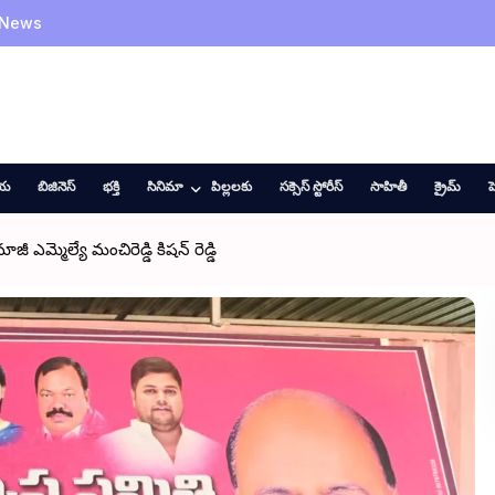
 News
ీయ
బిజినెస్
భక్తి
సినిమా
పిల్లలకు
సక్సెస్ స్టోరీస్
సాహితీ
క్రైమ్
హ
 ఎమ్మెల్యే మంచిరెడ్డి కిషన్ రెడ్డి