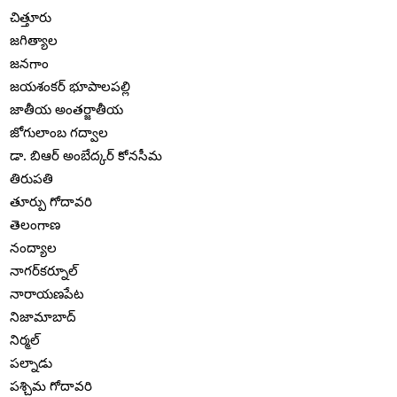
చిత్తూరు
జగిత్యాల
జనగాం
జయశంకర్ భూపాలపల్లి
జాతీయ అంతర్జాతీయ
జోగులాంబ గద్వాల
డా. బిఆర్ అంబేద్కర్ కోనసీమ
తిరుపతి
తూర్పు గోదావరి
తెలంగాణ
నంద్యాల
నాగర్‌కర్నూల్
నారాయణపేట
నిజామాబాద్
నిర్మల్
పల్నాడు
పశ్చిమ గోదావరి