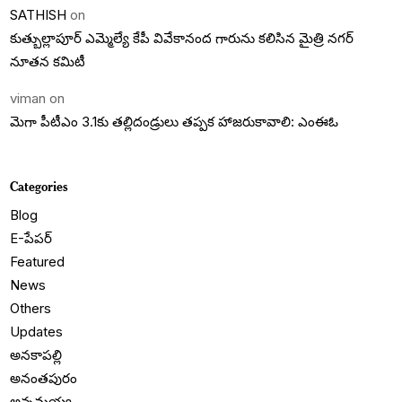
SATHISH
on
కుత్బుల్లాపూర్ ఎమ్మెల్యే కేపీ వివేకానంద గారును కలిసిన మైత్రి నగర్
నూతన కమిటీ
viman
on
మెగా పీటీఎం 3.1కు తల్లిదండ్రులు తప్పక హాజరుకావాలి: ఎంఈఓ
Categories
Blog
E-పేపర్
Featured
News
Others
Updates
అనకాపల్లి
అనంతపురం
అన్నమయ్య