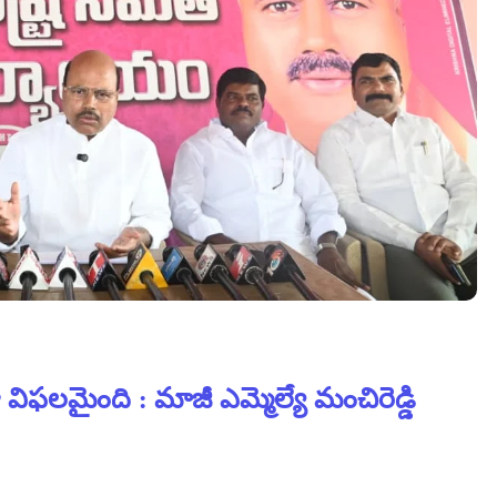
 విఫలమైంది : మాజీ ఎమ్మెల్యే మంచిరెడ్డి