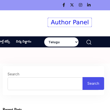
ెల్త్ టిప్స్
విద్య విజ్ఞానం
Search
Search
Recent Posts