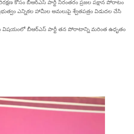
రిరక్షణ కోసం బీఆర్ఎస్ పార్టీ నిరంతరం ప్రజల పక్షాన పోరాటం
్రెస్ ప్రభుత్వం ఎన్నికల హామీల అమలుపై శ్వేతపత్రం విడుదల చేసి
ద్ధి విషయంలో బీఆర్ఎస్ పార్టీ తన పోరాటాన్ని మరింత ఉధృతం