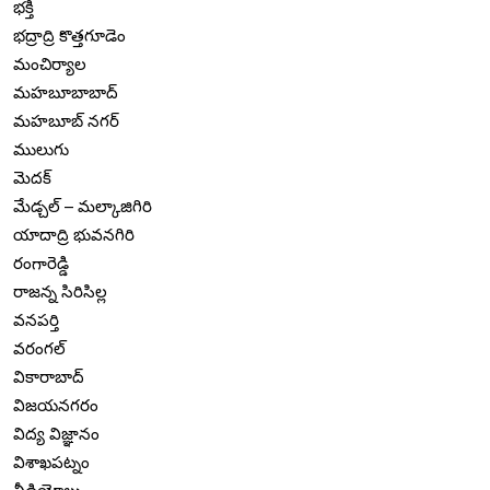
భక్తి
భద్రాద్రి కొత్తగూడెం
మంచిర్యాల
మహబూబాబాద్
మహబూబ్ నగర్
ములుగు
మెదక్
మేడ్చల్ – మల్కాజిగిరి
యాదాద్రి భువనగిరి
రంగారెడ్డి
రాజన్న సిరిసిల్ల
వనపర్తి
వరంగల్
వికారాబాద్
విజయనగరం
విద్య విజ్ఞానం
విశాఖపట్నం