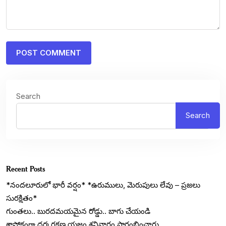
Search
Search
Recent Posts
*నందలూరులో భారీ వర్షం* *ఉరుములు, మెరుపులు లేవు – ప్రజలు
సురక్షితం*
గుంతలు.. బురదమయమైన రోడ్డు.. బాగు చేయండి
శాస్త్రోక్తంగా ధర్మ రక్షణ యజ్ఞం శనివారం ప్రారంభించారు