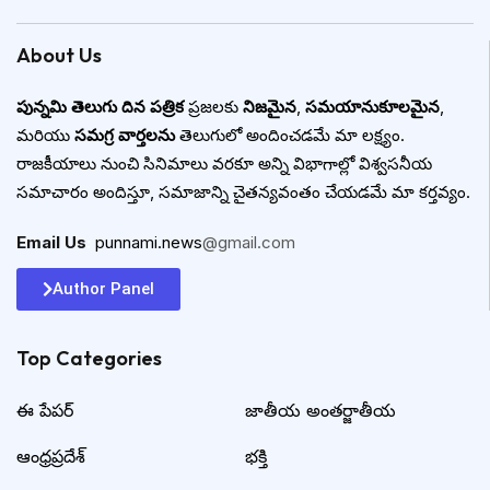
About Us
పున్నమి తెలుగు దిన పత్రిక
ప్రజలకు
నిజమైన
,
సమయానుకూలమైన
,
మరియు
సమగ్ర వార్తలను
తెలుగులో అందించడమే మా లక్ష్యం.
రాజకీయాలు నుంచి సినిమాలు వరకూ అన్ని విభాగాల్లో విశ్వసనీయ
సమాచారం అందిస్తూ, సమాజాన్ని చైతన్యవంతం చేయడమే మా కర్తవ్యం.
Email Us
:
punnami.news
@gmail.com
Author Panel
Top Categories​
ఈ పేపర్
జాతీయ అంతర్జాతీయ
ఆంధ్రప్రదేశ్
భక్తి