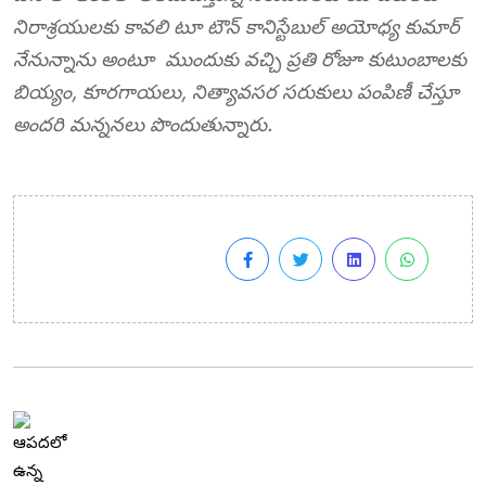
నిరాశ్రయులకు కావలి టూ టౌన్ కానిస్టేబుల్ అయోధ్య కుమార్
నేనున్నాను అంటూ ముందుకు వచ్చి ప్రతి రోజూ కుటుంబాలకు
బియ్యం, కూరగాయలు, నిత్యావసర సరుకులు పంపిణీ చేస్తూ
అందరి మన్ననలు పొందుతున్నారు.