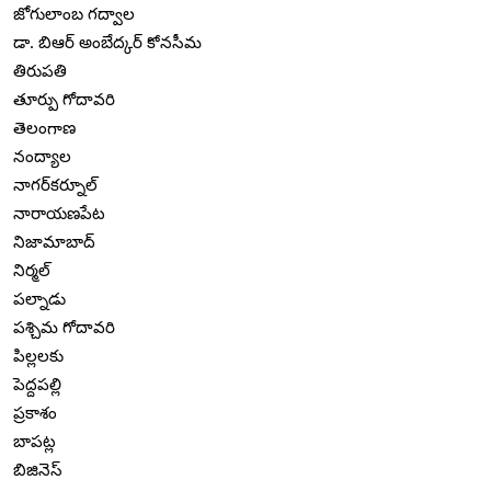
జోగులాంబ గద్వాల
డా. బిఆర్ అంబేద్కర్ కోనసీమ
తిరుపతి
తూర్పు గోదావరి
తెలంగాణ
నంద్యాల
నాగర్‌కర్నూల్
నారాయణపేట
నిజామాబాద్
నిర్మల్
పల్నాడు
పశ్చిమ గోదావరి
పిల్లలకు
పెద్దపల్లి
ప్రకాశం
బాపట్ల
బిజినెస్