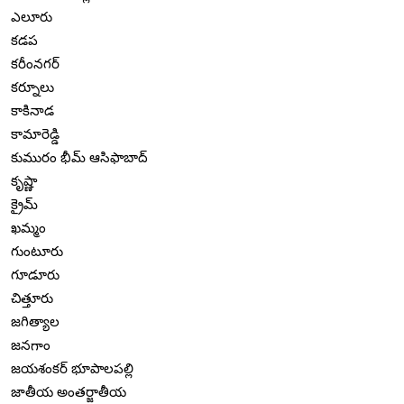
ఎలూరు
కడప
కరీంనగర్
కర్నూలు
కాకినాడ
కామారెడ్డి
కుమురం భీమ్ ఆసిఫాబాద్
కృష్ణా
క్రైమ్
ఖమ్మం
గుంటూరు
గూడూరు
చిత్తూరు
జగిత్యాల
జనగాం
జయశంకర్ భూపాలపల్లి
జాతీయ అంతర్జాతీయ