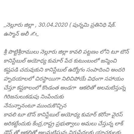
_
నెల్లూరు జిల్లా , 30.04.2020 ( పున్నమి ప్రతినిధి షేక్.
ఉస్మాన్ అలీ ✍️
_
శ్రీ పొట్టిశ్రీరాములు నెల్లూరు జిల్లా కావలి పట్టణం లోని టూ టౌన్
కానిస్టేబుల్ అయోధ్య కుమార్ పేద కుటుంబంలో జన్మించి
కష్టపడి చదువుకుని కానిస్టేబుల్ ఉద్యోగం సంపాదించి అందరి
హృదయాలలో చిరస్థాయిగా నిలిచిపోయే విధంగా సహాయం
చేస్తూ కష్టకాలంలో కొండంత అండగా ఆకలితో అలమటిస్తున్న
గిరిజనులుకడుపు నింపేందుకు
నేనున్నానంటూ ముందుకొచ్చిన
కావలి టూ టౌన్ కానిస్టేబుల్ అయోధ్య కుమార్ కరోనా వైరస్
అరికట్టేందుకు కేంద్ర,రాష్ట్ర ప్రభుత్వాలు అమలు చేస్తున్న లాక్
డౌన్ తో ఆకలితో అలమటిస్తున్న నిరుపేదలకు యాచకులకు