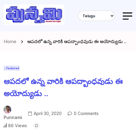
Home
ఆపదలో ఉన్న వారికి ఆపద్బాంధవుడు ఈ అయోద్యుడు ..
- Featured
ఆపదలో ఉన్న వారికి ఆపద్బాంధవుడు ఈ
అయోద్యుడు ..
April 30, 2020
0 Comments
Punnami
86 Views