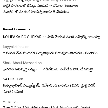
అక్షర పాఠశాలలో కన్నుల పండువగా బోనాల సంబరాలు
ముధోల్ లో పండుగ సాయన్న జయంతి వేడుకలు
Recent Comments
KOLIPAKA BC SHEKAR
on
పాడే మోసిన మాజీ ఎమ్మెల్యే రాజయ్య
koyyakrishna
on
దివంగత నేత ముద్రగడ పద్మనాభంకు పలువురు నాయకుల సంతాపం
Shaik Abdul Mazeed
on
గ్రామాల అభివృద్దె లక్ష్యం…….గడివేముల ఎంపీడీఓ వాసుదేవగుప్తా
SATHISH
on
కుత్బుల్లాపూర్ ఎమ్మెల్యే కేపీ వివేకానంద గారును కలిసిన మైత్రి నగర్
నూతన కమిటీ
viman
on
మెగా పీటీఎం 3.1కు తల్లిదండ్రులు తప్పక హాజరుకావాలి: ఎంఈఓ