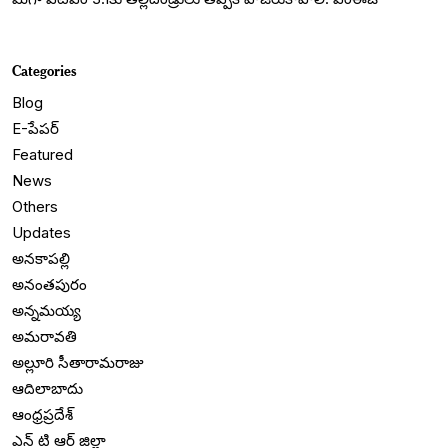
Categories
Blog
E-పేపర్
Featured
News
Others
Updates
అనకాపల్లి
అనంతపురం
అన్నమయ్య
అమరావతి
అల్లూరి సీతారామరాజు
ఆదిలాబాదు
ఆంధ్రప్రదేశ్
ఎన్ టి ఆర్ జిల్లా