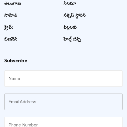
తెలంగాణ
సినిమా
సాహితీ
సక్సెస్ స్టోరీస్
క్రైమ్
పిల్లలకు
బిజినెస్
హెల్త్ టిప్స్
Subscribe