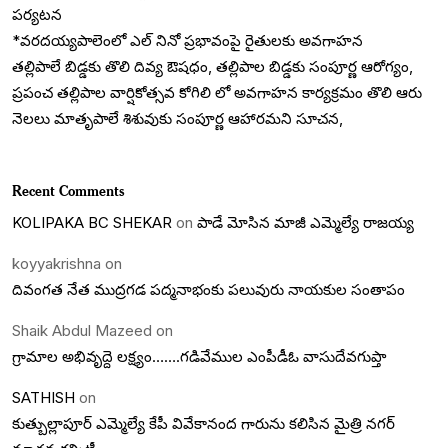
పర్యటన
*వరదయ్యపాలెంలో ఎల్ నినో ప్రభావంపై రైతులకు అవగాహన
తల్లిపాలే బిడ్డకు తొలి దివ్య ఔషధం, తల్లిపాల బిడ్డకు సంపూర్ణ ఆరోగ్యం,
ప్రపంచ తల్లిపాల వార్షికోత్సవ కోగిలి లో అవగాహన కార్యక్రమం తొలి ఆరు
నెలలు మాతృపాలే శిశువుకు సంపూర్ణ ఆహారమని సూచన,
Recent Comments
KOLIPAKA BC SHEKAR
on
పాడే మోసిన మాజీ ఎమ్మెల్యే రాజయ్య
koyyakrishna
on
దివంగత నేత ముద్రగడ పద్మనాభంకు పలువురు నాయకుల సంతాపం
Shaik Abdul Mazeed
on
గ్రామాల అభివృద్దె లక్ష్యం…….గడివేముల ఎంపీడీఓ వాసుదేవగుప్తా
SATHISH
on
కుత్బుల్లాపూర్ ఎమ్మెల్యే కేపీ వివేకానంద గారును కలిసిన మైత్రి నగర్