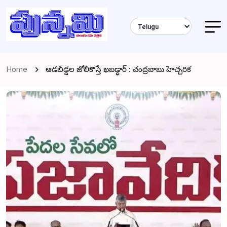
Home
ఆడబిడ్డల జోలికొస్తే ఖబడ్ధార్ : చంద్రబాబు హెచ్చరిక