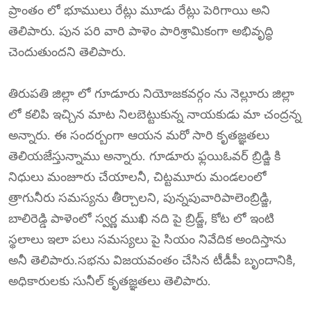
ప్రాంతం లో భూములు రేట్లు మూడు రేట్లు పెరిగాయి అని
తెలిపారు. పున పరి వారి పాళెం పారిశ్రామికంగా అభివృద్ధి
చెందుతుందని తెలిపారు.
తిరుపతి జిల్లా లో గూడూరు నియోజకవర్గం ను నెల్లూరు జిల్లా
లో కలిపి ఇచ్చిన మాట నిలబెట్టుకున్న నాయకుడు మా చంద్రన్న
అన్నారు. ఈ సందర్బంగా ఆయన మరో సారి కృతజ్ఞతలు
తెలియజేస్తున్నాము అన్నారు. గూడూరు ఫ్లయిఓవర్ బ్రిడ్జి కి
నిధులు మంజూరు చేయాలనీ, చిట్టమూరు మండలంలో
త్రాగునీరు సమస్యను తీర్చాలని, పున్నపువారిపాలెంబ్రిడ్జి,
బాలిరెడ్డి పాళెంలో స్వర్ణ ముఖి నది పై బ్రిడ్జ్, కోట లో ఇంటి
స్థలాలు ఇలా పలు సమస్యలు పై సియం నివేదిక అందిస్తాను
అనీ తెలిపారు.సభను విజయవంతం చేసిన టీడీపీ బృందానికి,
అధికారులకు సునీల్ కృతజ్ఞతలు తెలిపారు.