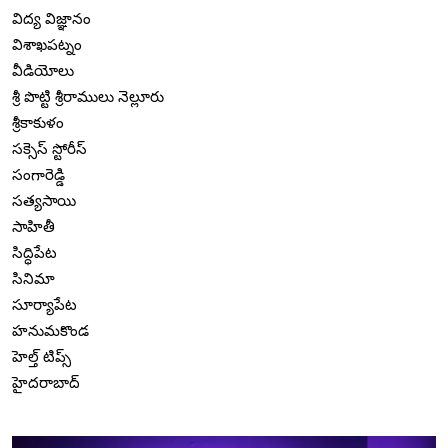
విద్య విజ్ఞానం
విశాఖపట్నం
వీడియోలు
శ్రీ పొట్టి శ్రీరాములు నెల్లూరు
శ్రీకాకుళం
సక్సెస్ స్టోరీస్
సంగారెడ్డి
సత్యసాయి
సాహితీ
సిద్ధిపేట
సినిమా
సూర్యాపేట
హనుమకొండ
హెల్త్ టిప్స్
హైదరాబాద్