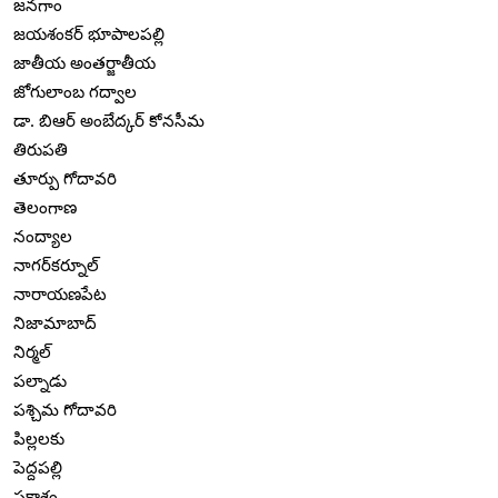
జనగాం
జయశంకర్ భూపాలపల్లి
జాతీయ అంతర్జాతీయ
జోగులాంబ గద్వాల
డా. బిఆర్ అంబేద్కర్ కోనసీమ
తిరుపతి
తూర్పు గోదావరి
తెలంగాణ
నంద్యాల
నాగర్‌కర్నూల్
నారాయణపేట
నిజామాబాద్
నిర్మల్
పల్నాడు
పశ్చిమ గోదావరి
పిల్లలకు
పెద్దపల్లి
ప్రకాశం