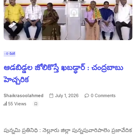
- E-పేపర్
ఆడబిడ్డల జోలికొస్తే ఖబడ్ధార్ : చంద్రబాబు
హెచ్చరిక
Shaikrasoolahmed
July 1, 2026
0 Comments
55 Views
పున్నమి ప్రతినిధి : నెల్లూరు జిల్లా పున్నపువారిపాలెం ప్రజావేదిక