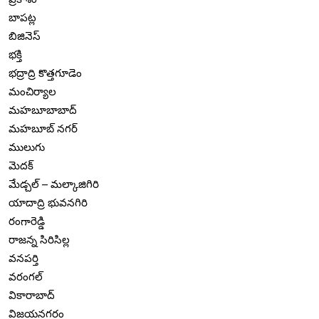
బాపట్ల
బిజినెస్
భక్తి
భద్రాద్రి కొత్తగూడెం
మంచిర్యాల
మహబూబాబాద్
మహబూబ్ నగర్
ములుగు
మెదక్
మేడ్చల్ – మల్కాజిగిరి
యాదాద్రి భువనగిరి
రంగారెడ్డి
రాజన్న సిరిసిల్ల
వనపర్తి
వరంగల్
వికారాబాద్
విజయనగరం