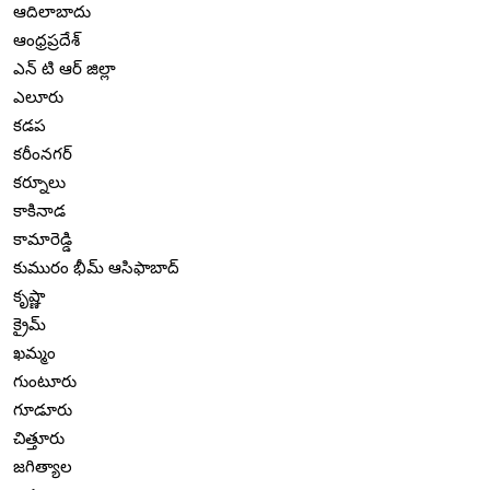
ఆదిలాబాదు
ఆంధ్రప్రదేశ్
ఎన్ టి ఆర్ జిల్లా
ఎలూరు
కడప
కరీంనగర్
కర్నూలు
కాకినాడ
కామారెడ్డి
కుమురం భీమ్ ఆసిఫాబాద్
కృష్ణా
క్రైమ్
ఖమ్మం
గుంటూరు
గూడూరు
చిత్తూరు
జగిత్యాల