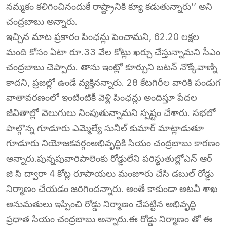
నమ్మకం కలిగించినందుకే రాష్ట్రానికి క్యూ కడుతున్నారు’’ అని
చంద్రబాబు అన్నారు.
ఇచ్చిన మాట ప్రకారం పింఛన్లు పెంచామని, 62.20 లక్షల
మంది కోసం ఏటా రూ.33 వేల కోట్లు ఖర్చు చేస్తున్నామని సీఎం
చంద్రబాబు చెప్పారు. తాను ఇంట్లో కూర్చుని బటన్‌ నొక్కేవాణ్ని
కాదని, ప్రజల్లో ఉండే వ్యక్తినన్నారు. 28 కేటగిరీల వారికి పండుగ
వాతావరణంలో ఇంటింటికీ వెళ్లి పింఛన్లు అందిస్తూ పేదల
జీవితాల్లో వెలుగులు నింపుతున్నామని స్పష్టం చేశారు. సభలో
పాల్గొన్న గూడూరు ఎమ్మెల్యే సునీల్ కుమార్ మాట్లాడుతూ
గూడూరు నియోజకవర్గంఅభివృద్ధికి సియం చంద్రబాబు కారణం
అన్నారు.పున్నపువారిపాలెంకు రోడ్డులేని పరిస్థుతుల్లోఎన్ ఆర్
జి సి ద్వారా 4 కోట్ల రూపాయలు మంజూరు చేసి డబుల్ రోడ్డు
నిర్మాణం చేయడం జరిగిందన్నారు. అంతే కాకుండా అటవీ శాఖ
అనుమతులు ఇప్పించి రోడ్డు నిర్మాణం చేపట్టిన అభివృద్ధి
ప్రధాత సియం చంద్రబాబు అన్నారు.ఈ రోడ్డు నిర్మాణం తో ఈ