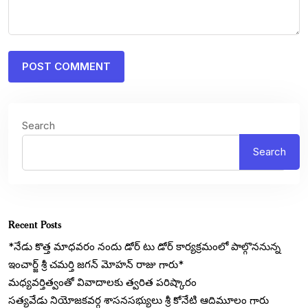
Search
Search
Recent Posts
*నేడు కొత్త మాధవరం నందు డోర్ టు డోర్ కార్యక్రమంలో పాల్గొననున్న
ఇంచార్జ్ శ్రీ చమర్తి జగన్ మోహన్ రాజు గారు*
మధ్యవర్తిత్వంతో వివాదాలకు త్వరిత పరిష్కారం
సత్యవేడు నియోజకవర్గ శాసనసభ్యులు శ్రీ కోనేటి ఆదిమూలం గారు