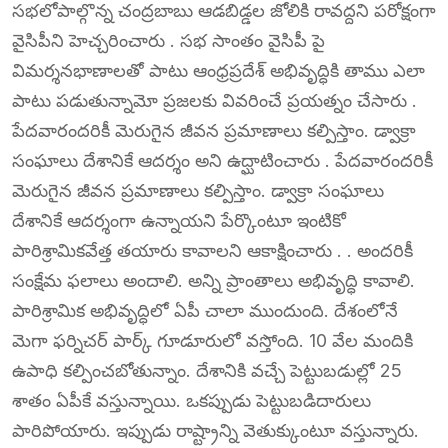
సభలోపాల్గొన్న చంద్రబాబు ఆడబిడ్డల జోలికి రావద్దని పరోక్షంగా
వైసిపీని హెచ్చరించారు . సభ సాంతం వైసిపీ పై
విమర్శనభాణాలతో పాటు ఆంధ్రప్రదేశ్ అభివృద్ధికి తాము ఎలా
పాటు పడుతున్నామో ప్రజలకు వివరించే ప్రయత్నం చేసారు .
పేదవారందరికీ మెరుగైన జీవన ప్రమాణాలు కల్పిస్తాం. డ్వాక్రా
సంఘాలు దేశానికే ఆదర్శం అని ఉద్ఘాటించారు . పేదవారందరికీ
మెరుగైన జీవన ప్రమాణాలు కల్పిస్తాం. డ్వాక్రా సంఘాలు
దేశానికే ఆదర్శంగా ఉన్నాయని పేర్కొంటూ ఇంటికో
పారిశ్రామికవేత్త తయారు కావాలని ఆకాక్షించారు . . అందరికీ
సంక్షేమ ఫలాలు అందాలి. అన్ని ప్రాంతాలు అభివృద్ధి కావాలి.
పారిశ్రామిక అభివృద్ధిలో ఏపీ చాలా ముందుంది. దేశంలోనే
మెగా ఫర్నిచర్‌ పార్క్‌ గూడూరులో వస్తోంది. 10 వేల మందికి
ఉపాధి కల్పించబోతున్నాం. దేశానికి వచ్చే పెట్టుబడుల్లో 25
శాతం ఏపీకే వస్తున్నాయి. ఒకప్పుడు పెట్టుబడిదారులు
పారిపోయారు. ఇప్పుడు రాష్ట్రాన్ని వెతుక్కుంటూ వస్తున్నారు.