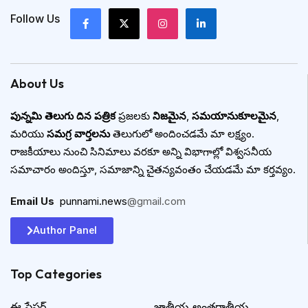
Follow Us
About Us
పున్నమి తెలుగు దిన పత్రిక
ప్రజలకు
నిజమైన
,
సమయానుకూలమైన
,
మరియు
సమగ్ర వార్తలను
తెలుగులో అందించడమే మా లక్ష్యం.
రాజకీయాలు నుంచి సినిమాలు వరకూ అన్ని విభాగాల్లో విశ్వసనీయ
సమాచారం అందిస్తూ, సమాజాన్ని చైతన్యవంతం చేయడమే మా కర్తవ్యం.
Email Us
:
punnami.news
@gmail.com
Author Panel
Top Categories​
ఈ పేపర్
జాతీయ అంతర్జాతీయ