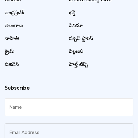
ఆంధ్రప్రదేశ్
భక్తి
తెలంగాణ
సినిమా
సాహితీ
సక్సెస్ స్టోరీస్
క్రైమ్
పిల్లలకు
బిజినెస్
హెల్త్ టిప్స్
Subscribe