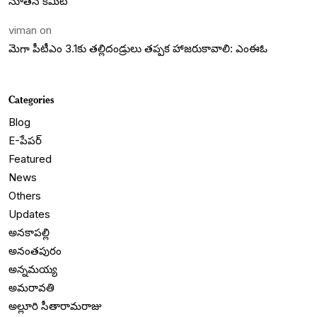
నూతన కమిటీ
viman
on
మెగా పీటీఎం 3.1కు తల్లిదండ్రులు తప్పక హాజరుకావాలి: ఎంఈఓ
Categories
Blog
E-పేపర్
Featured
News
Others
Updates
అనకాపల్లి
అనంతపురం
అన్నమయ్య
అమరావతి
అల్లూరి సీతారామరాజు