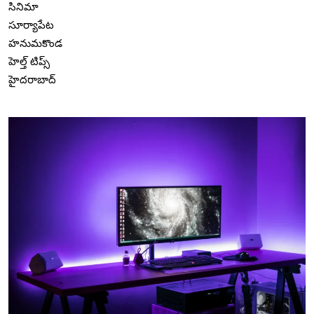
సినిమా
సూర్యాపేట
హనుమకొండ
హెల్త్ టిప్స్
హైదరాబాద్