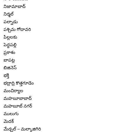
నిజామాబాద్
నిర్మల్
పల్నాడు
పశ్చిమ గోదావరి
పిల్లలకు
పెద్దపల్లి
ప్రకాశం
బాపట్ల
బిజినెస్
భక్తి
భద్రాద్రి కొత్తగూడెం
మంచిర్యాల
మహబూబాబాద్
మహబూబ్ నగర్
ములుగు
మెదక్
మేడ్చల్ – మల్కాజిగిరి