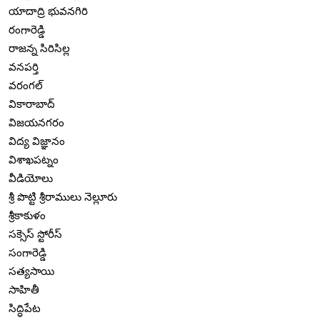
యాదాద్రి భువనగిరి
రంగారెడ్డి
రాజన్న సిరిసిల్ల
వనపర్తి
వరంగల్
వికారాబాద్
విజయనగరం
విద్య విజ్ఞానం
విశాఖపట్నం
వీడియోలు
శ్రీ పొట్టి శ్రీరాములు నెల్లూరు
శ్రీకాకుళం
సక్సెస్ స్టోరీస్
సంగారెడ్డి
సత్యసాయి
సాహితీ
సిద్ధిపేట