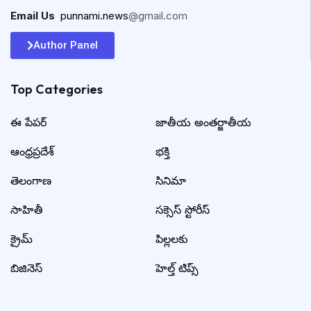
Email Us
:
punnami.news
@gmail.com
Author Panel
Top Categories​
ఈ పేపర్
జాతీయ అంతర్జాతీయ
ఆంధ్రప్రదేశ్
భక్తి
తెలంగాణ
సినిమా
సాహితీ
సక్సెస్ స్టోరీస్
క్రైమ్
పిల్లలకు
బిజినెస్
హెల్త్ టిప్స్