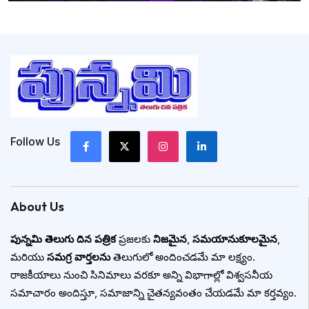
Follow Us
About Us
పున్నమి తెలుగు దిన పత్రిక
ప్రజలకు
నిజమైన
,
సమయానుకూలమైన
,
మరియు
సమగ్ర వార్తలను
తెలుగులో అందించడమే మా లక్ష్యం.
రాజకీయాలు నుంచి సినిమాలు వరకూ అన్ని విభాగాల్లో విశ్వసనీయ
సమాచారం అందిస్తూ, సమాజాన్ని చైతన్యవంతం చేయడమే మా కర్తవ్యం.