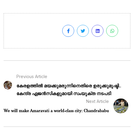
Previous Article
കേരളത്തിൽ മയക്കുമരുന്നിനെതിരെ ഉരുക്കുമുഷ്ടി..
കേന്ദ്ര ഏജൻസികളുമായി സംയുക്ത നടപടി
Next Article
We will make Amaravati a world-class city: Chandrababu