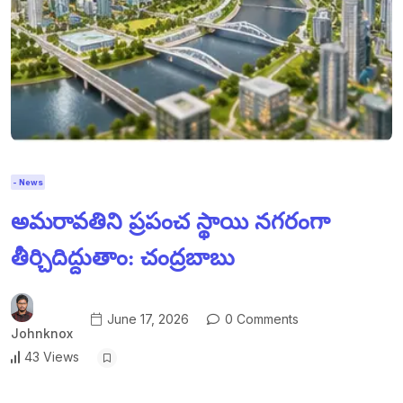
- News
అమరావతిని ప్రపంచ స్థాయి నగరంగా
తీర్చిదిద్దుతాం: చంద్రబాబు
June 17, 2026
0 Comments
Johnknox
43 Views