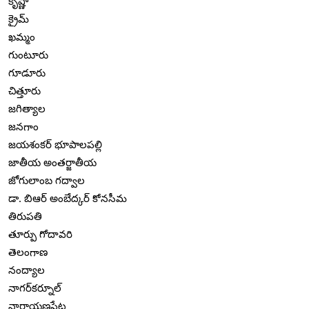
కృష్ణా
క్రైమ్
ఖమ్మం
గుంటూరు
గూడూరు
చిత్తూరు
జగిత్యాల
జనగాం
జయశంకర్ భూపాలపల్లి
జాతీయ అంతర్జాతీయ
జోగులాంబ గద్వాల
డా. బిఆర్ అంబేద్కర్ కోనసీమ
తిరుపతి
తూర్పు గోదావరి
తెలంగాణ
నంద్యాల
నాగర్‌కర్నూల్
నారాయణపేట