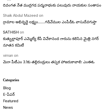
దివంగత నేత ముద్రగడ పద్మనాభంకు పలువురు నాయకుల సంతాపం
Shaik Abdul Mazeed
on
గ్రామాల అభివృద్దె లక్ష్యం…….గడివేముల ఎంపీడీఓ వాసుదేవగుప్తా
SATHISH
on
కుత్బుల్లాపూర్ ఎమ్మెల్యే కేపీ వివేకానంద గారును కలిసిన మైత్రి నగర్
నూతన కమిటీ
viman
on
మెగా పీటీఎం 3.1కు తల్లిదండ్రులు తప్పక హాజరుకావాలి: ఎంఈఓ
Categories
Blog
E-పేపర్
Featured
News