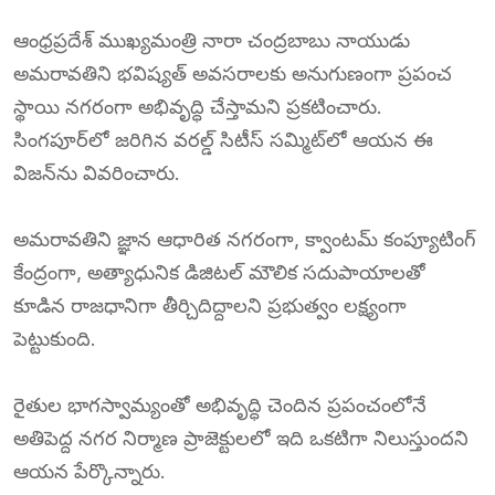
ఆంధ్రప్రదేశ్ ముఖ్యమంత్రి నారా చంద్రబాబు నాయుడు
అమరావతిని భవిష్యత్ అవసరాలకు అనుగుణంగా ప్రపంచ
స్థాయి నగరంగా అభివృద్ధి చేస్తామని ప్రకటించారు.
సింగపూర్‌లో జరిగిన వరల్డ్ సిటీస్ సమ్మిట్‌లో ఆయన ఈ
విజన్‌ను వివరించారు.
అమరావతిని జ్ఞాన ఆధారిత నగరంగా, క్వాంటమ్ కంప్యూటింగ్
కేంద్రంగా, అత్యాధునిక డిజిటల్ మౌలిక సదుపాయాలతో
కూడిన రాజధానిగా తీర్చిదిద్దాలని ప్రభుత్వం లక్ష్యంగా
పెట్టుకుంది.
రైతుల భాగస్వామ్యంతో అభివృద్ధి చెందిన ప్రపంచంలోనే
అతిపెద్ద నగర నిర్మాణ ప్రాజెక్టులలో ఇది ఒకటిగా నిలుస్తుందని
ఆయన పేర్కొన్నారు.