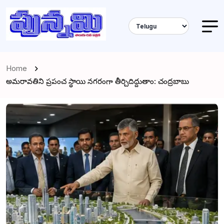
Home
అమరావతిని ప్రపంచ స్థాయి నగరంగా తీర్చిదిద్దుతాం: చంద్రబాబు