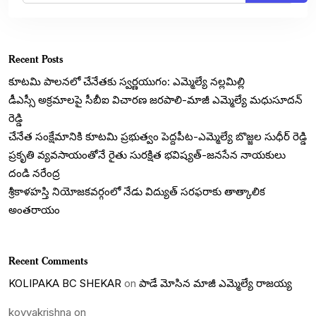
Recent Posts
కూటమి పాలనలో చేనేతకు స్వర్ణయుగం: ఎమ్మెల్యే నల్లమిల్లి
డీఎస్సీ అక్రమాలపై సీబీఐ విచారణ జరపాలి-మాజీ ఎమ్మెల్యే మధుసూదన్
రెడ్డి
చేనేత సంక్షేమానికి కూటమి ప్రభుత్వం పెద్దపీట-ఎమ్మెల్యే బొజ్జల సుధీర్ రెడ్డి
ప్రకృతి వ్యవసాయంతోనే రైతు సురక్షిత భవిష్యత్-జనసేన నాయకులు
దండి నరేంద్ర
శ్రీకాళహస్తి నియోజకవర్గంలో నేడు విద్యుత్ సరఫరాకు తాత్కాలిక
అంతరాయం
Recent Comments
KOLIPAKA BC SHEKAR
on
పాడే మోసిన మాజీ ఎమ్మెల్యే రాజయ్య
koyyakrishna
on