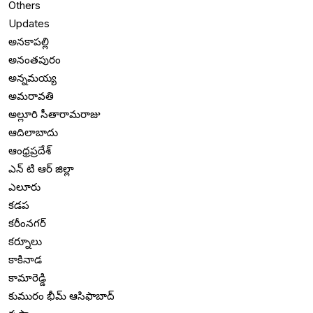
Others
Updates
అనకాపల్లి
అనంతపురం
అన్నమయ్య
అమరావతి
అల్లూరి సీతారామరాజు
ఆదిలాబాదు
ఆంధ్రప్రదేశ్
ఎన్ టి ఆర్ జిల్లా
ఎలూరు
కడప
కరీంనగర్
కర్నూలు
కాకినాడ
కామారెడ్డి
కుమురం భీమ్ ఆసిఫాబాద్