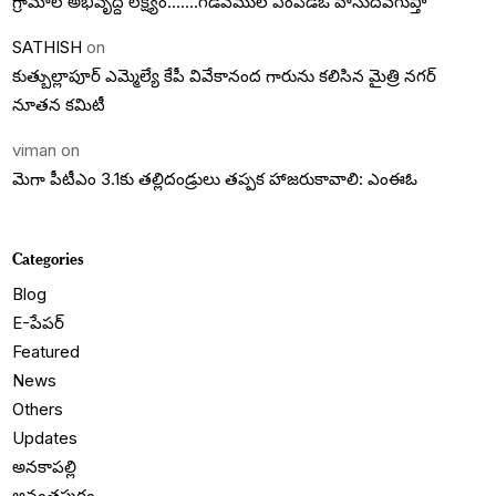
గ్రామాల అభివృద్దె లక్ష్యం…….గడివేముల ఎంపీడీఓ వాసుదేవగుప్తా
SATHISH
on
కుత్బుల్లాపూర్ ఎమ్మెల్యే కేపీ వివేకానంద గారును కలిసిన మైత్రి నగర్
నూతన కమిటీ
viman
on
మెగా పీటీఎం 3.1కు తల్లిదండ్రులు తప్పక హాజరుకావాలి: ఎంఈఓ
Categories
Blog
E-పేపర్
Featured
News
Others
Updates
అనకాపల్లి
అనంతపురం