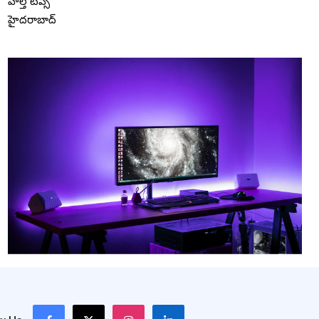
హెల్త్ టిప్స్
హైదరాబాద్