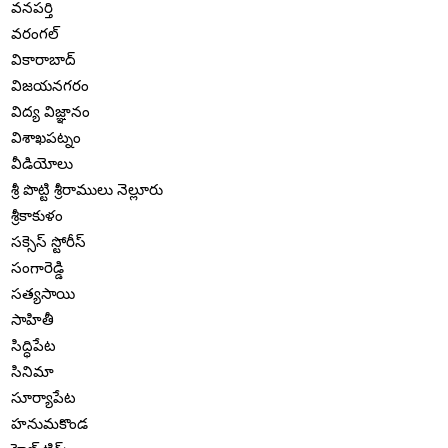
వనపర్తి
వరంగల్
వికారాబాద్
విజయనగరం
విద్య విజ్ఞానం
విశాఖపట్నం
వీడియోలు
శ్రీ పొట్టి శ్రీరాములు నెల్లూరు
శ్రీకాకుళం
సక్సెస్ స్టోరీస్
సంగారెడ్డి
సత్యసాయి
సాహితీ
సిద్ధిపేట
సినిమా
సూర్యాపేట
హనుమకొండ