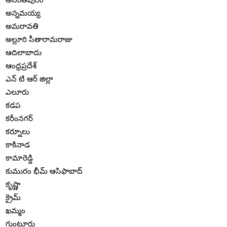
అన్నమయ్య
అమరావతి
అల్లూరి సీతారామరాజు
ఆదిలాబాదు
ఆంధ్రప్రదేశ్
ఎన్ టి ఆర్ జిల్లా
ఎలూరు
కడప
కరీంనగర్
కర్నూలు
కాకినాడ
కామారెడ్డి
కుమురం భీమ్ ఆసిఫాబాద్
కృష్ణా
క్రైమ్
ఖమ్మం
గుంటూరు