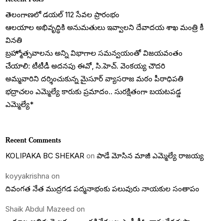
తెలంగాణలో డయల్‌ 112 సేవల ప్రారంభం
ఆలయాల అభివృద్ధికి అనుమతులు ఇవ్వాలని దేవాదయ శాఖ మంత్రి కీ
వినతి
బ్రహ్మోత్సవాలను అన్ని విభాగాల సమన్వయంతో విజయవంతం
చేయాలి: టీటీడీ అదనపు ఈవో, సి.హెచ్. వెంకయ్య చౌదరి
అమ్మవారిని దర్శించుకున్న మైసూర్ వ్యాసరాజ మఠం పీఠాధిపతి
భద్రాచలం ఎమ్మెల్యే కారుకు ప్రమాదం.. సురక్షితంగా బయటపడ్డ
ఎమ్మెల్యే*
Recent Comments
KOLIPAKA BC SHEKAR
on
పాడే మోసిన మాజీ ఎమ్మెల్యే రాజయ్య
koyyakrishna
on
దివంగత నేత ముద్రగడ పద్మనాభంకు పలువురు నాయకుల సంతాపం
Shaik Abdul Mazeed
on