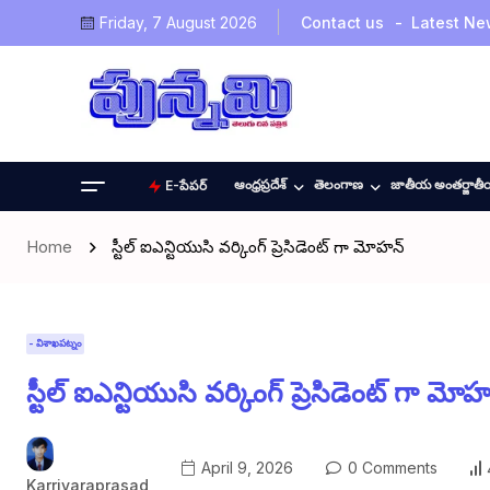
Friday, 7 August 2026
Contact us
Latest Ne
ఆంధ్రప్రదేశ్
తెలంగాణ
జాతీయ అంతర్జాత
E-పేపర్
Home
స్టీల్ ఐఎన్టియుసి వర్కింగ్ ప్రెసిడెంట్ గా మోహన్
- విశాఖపట్నం
స్టీల్ ఐఎన్టియుసి వర్కింగ్ ప్రెసిడెంట్ గా మోహ
April 9, 2026
0 Comments
Karrivaraprasad