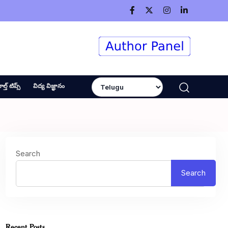
ెల్త్ టిప్స్
విద్య విజ్ఞానం
Search
Search
Recent Posts