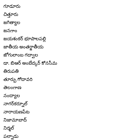
గూడూరు
చిత్తూరు
జగిత్యాల
జనగాం
జయశంకర్ భూపాలపల్లి
జాతీయ అంతర్జాతీయ
జోగులాంబ గద్వాల
డా. బిఆర్ అంబేద్కర్ కోనసీమ
తిరుపతి
తూర్పు గోదావరి
తెలంగాణ
నంద్యాల
నాగర్‌కర్నూల్
నారాయణపేట
నిజామాబాద్
నిర్మల్
పల్నాడు