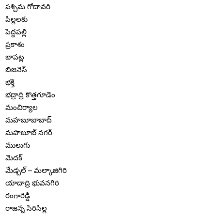
పశ్చిమ గోదావరి
పిల్లలకు
పెద్దపల్లి
ప్రకాశం
బాపట్ల
బిజినెస్
భక్తి
భద్రాద్రి కొత్తగూడెం
మంచిర్యాల
మహబూబాబాద్
మహబూబ్ నగర్
ములుగు
మెదక్
మేడ్చల్ – మల్కాజిగిరి
యాదాద్రి భువనగిరి
రంగారెడ్డి
రాజన్న సిరిసిల్ల