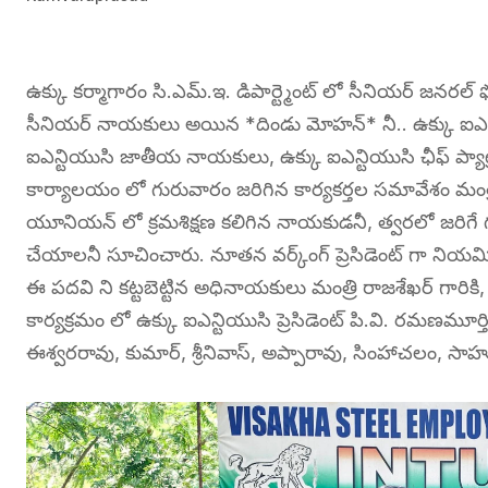
ఉక్కు కర్మాగారం సి.ఎమ్.ఇ. డిపార్ట్మెంట్ లో సీనియర్ జనరల్ ఫ
సీనియర్ నాయకులు అయిన *దిండు మోహన్* నీ.. ఉక్కు ఐఎన్టియు
ఐఎన్టియుసి జాతీయ నాయకులు, ఉక్కు ఐఎన్టియుసి ఛీఫ్ ప్యాట్రన్
కార్యాలయం లో గురువారం జరిగిన కార్యకర్తల సమావేశం మంత్
యూనియన్ లో క్రమశిక్షణ కలిగిన నాయకుడనీ, త్వరలో జరిగే గుర్త
చేయాలనీ సూచించారు. నూతన వర్క్ంగ్ ప్రెసిడెంట్ గా నియ
ఈ పదవి ని కట్టబెట్టిన అధినాయకులు మంత్రి రాజశేఖర్ గారికి,
కార్యక్రమం లో ఉక్కు ఐఎన్టియుసి ప్రెసిడెంట్ పి.వి. రమణమూర
ఈశ్వరరావు, కుమార్, శ్రీనివాస్, అప్పారావు, సింహాచలం, సాహు