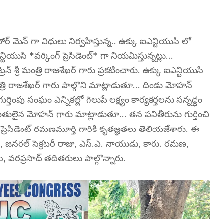
ోర్ మెన్ గా విధులు నిర్వహిస్తున్న.. ఉక్కు ఐఎన్టియుసి లో
సి *వర్కింగ్ ప్రెసిడెంట్* గా నియమిస్తున్నట్లు…
 శ్రీ మంత్రి రాజశేఖర్ గారు ప్రకటించారు. ఉక్కు ఐఎన్టియుసి
రి రాజశేఖర్ గారు పాల్గొని మాట్లాడుతూ… దిండు మోహన్
ింపు సంఘం ఎన్నికల్లో గెలుపే లక్ష్యం కార్యకర్తలను సన్నద్ధం
మితులైన మోహన్ గారు మాట్లాడుతూ… తన పనితీరును గుర్తించి
 ప్రెసిడెంట్ రమణమూర్తి గారికి కృతజ్ఞతలు తెలియజేశారు. ఈ
్తి, జనరల్ సెక్రటరీ రాజు, ఎస్.ఎ. నాయుడు, కారు. రమణ,
, వరప్రసాద్ తదితరులు పాల్గొన్నారు.