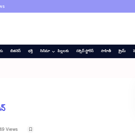
ws
ీయ
బిజినెస్
భక్తి
సినిమా
పిల్లలకు
సక్సెస్ స్టోరీస్
సాహితీ
క్రైమ్
హ
న్
49 Views