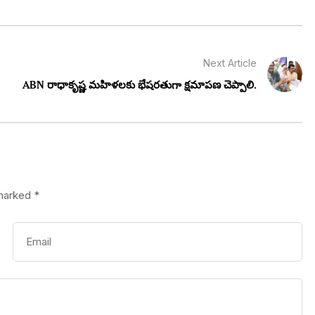
Next Article
ABN రాధాకృష్ణ మహిళలకు భేషరతుగా క్షమాపణ చెప్పాలి.
 marked
*