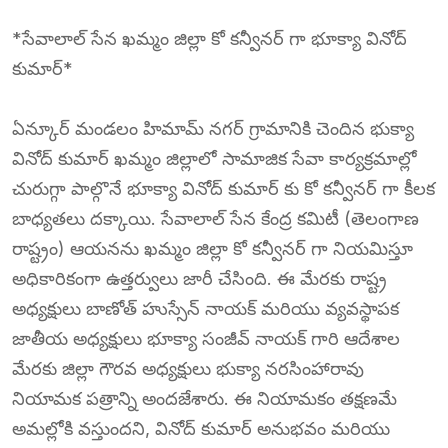
*సేవాలాల్ సేన ఖమ్మం జిల్లా కో కన్వీనర్ గా భూక్యా వినోద్
కుమార్*
ఏన్కూర్ మండలం హిమామ్ నగర్ గ్రామానికి చెందిన భుక్యా
వినోద్ కుమార్ ఖమ్మం జిల్లాలో సామాజిక సేవా కార్యక్రమాల్లో
చురుగ్గా పాల్గొనే భూక్యా వినోద్ కుమార్ కు కో కన్వీనర్ గా కీలక
బాధ్యతలు దక్కాయి. సేవాలాల్ సేన కేంద్ర కమిటీ (తెలంగాణ
రాష్ట్రం) ఆయనను ఖమ్మం జిల్లా కో కన్వీనర్ గా నియమిస్తూ
అధికారికంగా ఉత్తర్వులు జారీ చేసింది. ఈ మేరకు రాష్ట్ర
అధ్యక్షులు బాణోత్ హుస్సేన్ నాయక్ మరియు వ్యవస్థాపక
జాతీయ అధ్యక్షులు భూక్యా సంజీవ్ నాయక్ గారి ఆదేశాల
మేరకు జిల్లా గౌరవ అధ్యక్షులు భుక్యా నరసింహారావు
నియామక పత్రాన్ని అందజేశారు. ఈ నియామకం తక్షణమే
అమల్లోకి వస్తుందని, వినోద్ కుమార్ అనుభవం మరియు