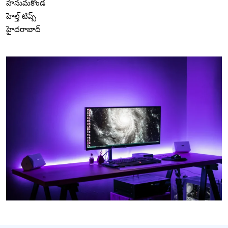
హనుమకొండ
హెల్త్ టిప్స్
హైదరాబాద్