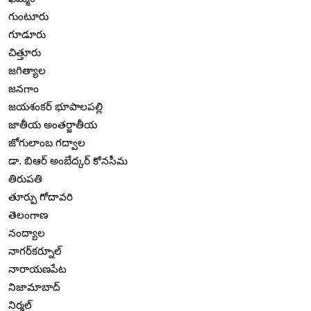
గుంటూరు
గూడూరు
చిత్తూరు
జగిత్యాల
జనగాం
జయశంకర్ భూపాలపల్లి
జాతీయ అంతర్జాతీయ
జోగులాంబ గద్వాల
డా. బిఆర్ అంబేద్కర్ కోనసీమ
తిరుపతి
తూర్పు గోదావరి
తెలంగాణ
నంద్యాల
నాగర్‌కర్నూల్
నారాయణపేట
నిజామాబాద్
నిర్మల్