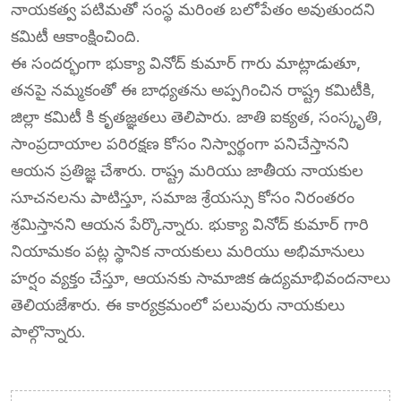
నాయకత్వ పటిమతో సంస్థ మరింత బలోపేతం అవుతుందని
కమిటీ ఆకాంక్షించింది.
ఈ సందర్భంగా భుక్యా వినోద్ కుమార్ గారు మాట్లాడుతూ,
తనపై నమ్మకంతో ఈ బాధ్యతను అప్పగించిన రాష్ట్ర కమిటీకి,
జిల్లా కమిటీ కి కృతజ్ఞతలు తెలిపారు. జాతి ఐక్యత, సంస్కృతి,
సాంప్రదాయాల పరిరక్షణ కోసం నిస్వార్థంగా పనిచేస్తానని
ఆయన ప్రతిజ్ఞ చేశారు. రాష్ట్ర మరియు జాతీయ నాయకుల
సూచనలను పాటిస్తూ, సమాజ శ్రేయస్సు కోసం నిరంతరం
శ్రమిస్తానని ఆయన పేర్కొన్నారు. భుక్యా వినోద్ కుమార్ గారి
నియామకం పట్ల స్థానిక నాయకులు మరియు అభిమానులు
హర్షం వ్యక్తం చేస్తూ, ఆయనకు సామాజిక ఉద్యమాభివందనాలు
తెలియజేశారు. ఈ కార్యక్రమంలో పలువురు నాయకులు
పాల్గొన్నారు.