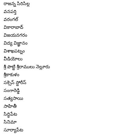
రాజన్న సిరిసిల్ల
వనపర్తి
వరంగల్
వికారాబాద్
విజయనగరం
విద్య విజ్ఞానం
విశాఖపట్నం
వీడియోలు
శ్రీ పొట్టి శ్రీరాములు నెల్లూరు
శ్రీకాకుళం
సక్సెస్ స్టోరీస్
సంగారెడ్డి
సత్యసాయి
సాహితీ
సిద్ధిపేట
సినిమా
సూర్యాపేట