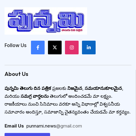
Follow Us
About Us
పున్నమి తెలుగు దిన పత్రిక
ప్రజలకు
నిజమైన
,
సమయానుకూలమైన
,
మరియు
సమగ్ర వార్తలను
తెలుగులో అందించడమే మా లక్ష్యం.
రాజకీయాలు నుంచి సినిమాలు వరకూ అన్ని విభాగాల్లో విశ్వసనీయ
సమాచారం అందిస్తూ, సమాజాన్ని చైతన్యవంతం చేయడమే మా కర్తవ్యం.
Email Us
:
punnami.news
@gmail.com