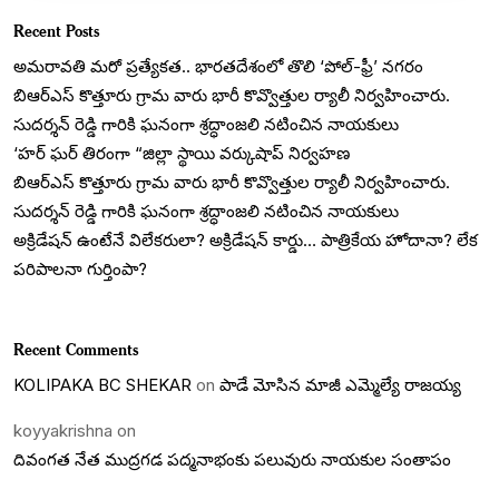
Recent Posts
అమరావతి మరో ప్రత్యేకత.. భారతదేశంలో తొలి ‘పోల్-ఫ్రీ’ నగరం
బిఆర్ఎస్ కొత్తూరు గ్రామ వారు భారీ కొవ్వొత్తుల ర్యాలీ నిర్వహించారు.
సుదర్శన్ రెడ్డి గారికి ఘనంగా శ్రద్ధాంజలి నటించిన నాయకులు
‘హర్ ఘర్ తిరంగా “జిల్లా స్థాయి వర్కుషాప్ నిర్వహణ
బిఆర్ఎస్ కొత్తూరు గ్రామ వారు భారీ కొవ్వొత్తుల ర్యాలీ నిర్వహించారు.
సుదర్శన్ రెడ్డి గారికి ఘనంగా శ్రద్ధాంజలి నటించిన నాయకులు
అక్రిడేషన్ ఉంటేనే విలేకరులా? అక్రిడేషన్ కార్డు… పాత్రికేయ హోదానా? లేక
పరిపాలనా గుర్తింపా?
Recent Comments
KOLIPAKA BC SHEKAR
on
పాడే మోసిన మాజీ ఎమ్మెల్యే రాజయ్య
koyyakrishna
on
దివంగత నేత ముద్రగడ పద్మనాభంకు పలువురు నాయకుల సంతాపం