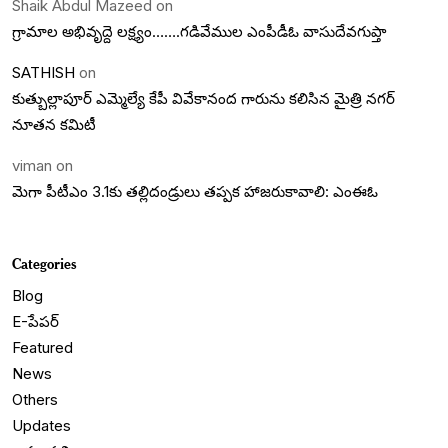
Shaik Abdul Mazeed
on
గ్రామాల అభివృద్దె లక్ష్యం…….గడివేముల ఎంపీడీఓ వాసుదేవగుప్తా
SATHISH
on
కుత్బుల్లాపూర్ ఎమ్మెల్యే కేపీ వివేకానంద గారును కలిసిన మైత్రి నగర్
నూతన కమిటీ
viman
on
మెగా పీటీఎం 3.1కు తల్లిదండ్రులు తప్పక హాజరుకావాలి: ఎంఈఓ
Categories
Blog
E-పేపర్
Featured
News
Others
Updates