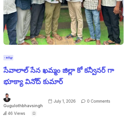
- ఖమ్మం
సేవాలాల్ సేన ఖమ్మం జిల్లా కో కన్వీనర్ గా
భూక్యా వినోద్ కుమార్
July 1, 2026
0 Comments
Gugulothbhavsingh
46 Views