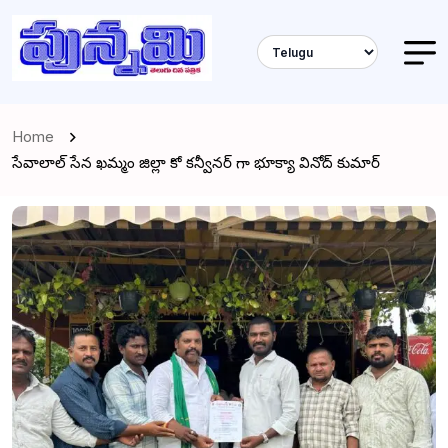
Home
సేవాలాల్ సేన ఖమ్మం జిల్లా కో కన్వీనర్ గా భూక్యా వినోద్ కుమార్