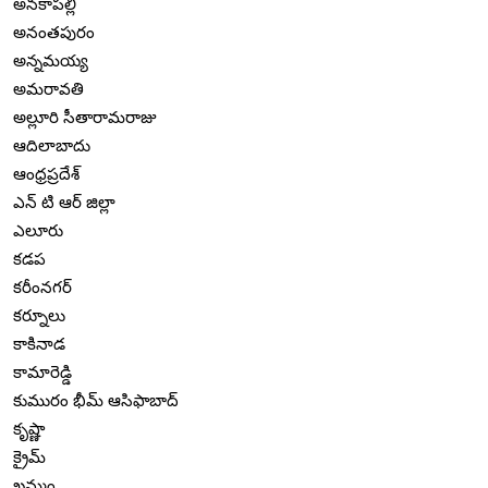
అనకాపల్లి
అనంతపురం
అన్నమయ్య
అమరావతి
అల్లూరి సీతారామరాజు
ఆదిలాబాదు
ఆంధ్రప్రదేశ్
ఎన్ టి ఆర్ జిల్లా
ఎలూరు
కడప
కరీంనగర్
కర్నూలు
కాకినాడ
కామారెడ్డి
కుమురం భీమ్ ఆసిఫాబాద్
కృష్ణా
క్రైమ్
ఖమ్మం