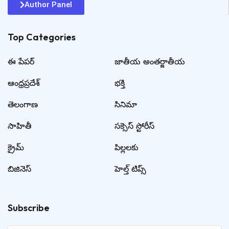
Author Panel
Top Categories​
ఈ పేపర్
జాతీయ అంతర్జాతీయ
ఆంధ్రప్రదేశ్
భక్తి
తెలంగాణ
సినిమా
సాహితీ
సక్సెస్ స్టోరీస్
క్రైమ్
పిల్లలకు
బిజినెస్
హెల్త్ టిప్స్
Subscribe