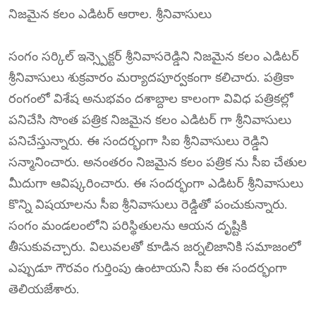
నిజమైన కలం ఎడిటర్ ఆరాల. శ్రీనివాసులు
సంగం సర్కిల్ ఇన్స్పెక్టర్ శ్రీనివాసరెడ్డిని నిజమైన కలం ఎడిటర్
శ్రీనివాసులు శుక్రవారం మర్యాదపూర్వకంగా కలిచారు. పత్రికా
రంగంలో విశేష అనుభవం దశాబ్దాల కాలంగా వివిధ పత్రికల్లో
పనిచేసి సొంత పత్రిక నిజమైన కలం ఎడిటర్ గా శ్రీనివాసులు
పనిచేస్తున్నారు. ఈ సందర్భంగా సిఐ శ్రీనివాసులు రెడ్డిని
సన్మానించారు. అనంతరం నిజమైన కలం పత్రిక ను సీఐ చేతుల
మీదుగా ఆవిష్కరించారు. ఈ సందర్భంగా ఎడిటర్ శ్రీనివాసులు
కొన్ని విషయాలను సీఐ శ్రీనివాసులు రెడ్డితో పంచుకున్నారు.
సంగం మండలంలోని పరిస్థితులను ఆయన దృష్టికి
తీసుకువచ్చారు. విలువలతో కూడిన జర్నలిజానికి సమాజంలో
ఎప్పుడూ గౌరవం గుర్తింపు ఉంటాయని సీఐ ఈ సందర్భంగా
తెలియజేశారు.