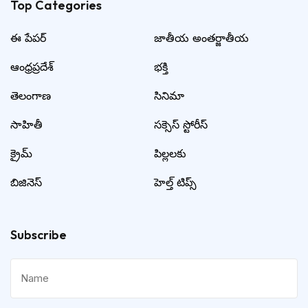
Top Categories​
ఈ పేపర్
జాతీయ అంతర్జాతీయ
ఆంధ్రప్రదేశ్
భక్తి
తెలంగాణ
సినిమా
సాహితీ
సక్సెస్ స్టోరీస్
క్రైమ్
పిల్లలకు
బిజినెస్
హెల్త్ టిప్స్
Subscribe