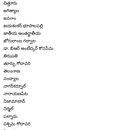
చిత్తూరు
జగిత్యాల
జనగాం
జయశంకర్ భూపాలపల్లి
జాతీయ అంతర్జాతీయ
జోగులాంబ గద్వాల
డా. బిఆర్ అంబేద్కర్ కోనసీమ
తిరుపతి
తూర్పు గోదావరి
తెలంగాణ
నంద్యాల
నాగర్‌కర్నూల్
నారాయణపేట
నిజామాబాద్
నిర్మల్
పల్నాడు
పశ్చిమ గోదావరి