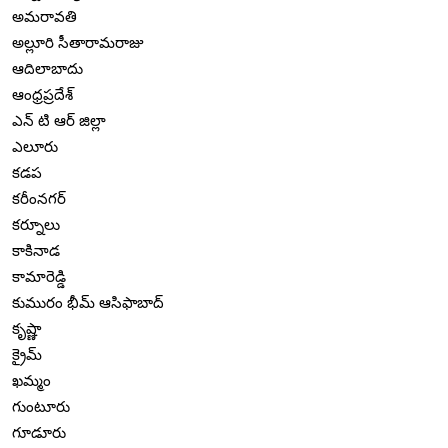
అమరావతి
అల్లూరి సీతారామరాజు
ఆదిలాబాదు
ఆంధ్రప్రదేశ్
ఎన్ టి ఆర్ జిల్లా
ఎలూరు
కడప
కరీంనగర్
కర్నూలు
కాకినాడ
కామారెడ్డి
కుమురం భీమ్ ఆసిఫాబాద్
కృష్ణా
క్రైమ్
ఖమ్మం
గుంటూరు
గూడూరు