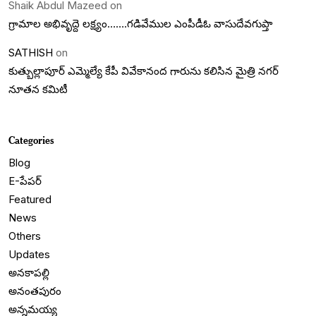
Shaik Abdul Mazeed
on
గ్రామాల అభివృద్దె లక్ష్యం…….గడివేముల ఎంపీడీఓ వాసుదేవగుప్తా
SATHISH
on
కుత్బుల్లాపూర్ ఎమ్మెల్యే కేపీ వివేకానంద గారును కలిసిన మైత్రి నగర్
నూతన కమిటీ
Categories
Blog
E-పేపర్
Featured
News
Others
Updates
అనకాపల్లి
అనంతపురం
అన్నమయ్య