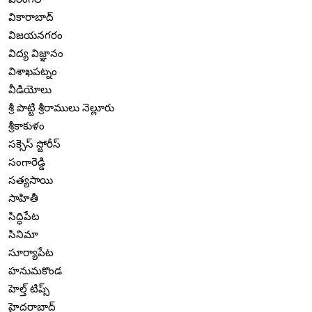
వికారాబాద్
విజయనగరం
విద్య విజ్ఞానం
విశాఖపట్నం
వీడియోలు
శ్రీ పొట్టి శ్రీరాములు నెల్లూరు
శ్రీకాకుళం
సక్సెస్ స్టోరీస్
సంగారెడ్డి
సత్యసాయి
సాహితీ
సిద్ధిపేట
సినిమా
సూర్యాపేట
హనుమకొండ
హెల్త్ టిప్స్
హైదరాబాద్