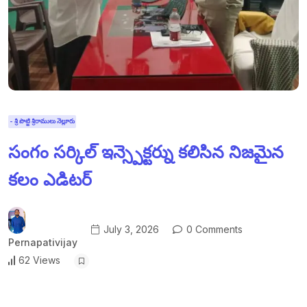
- శ్రీ పొట్టి శ్రీరాములు నెల్లూరు
సంగం సర్కిల్ ఇన్స్పెక్టర్ను కలిసిన నిజమైన
కలం ఎడిటర్
July 3, 2026
0 Comments
Pernapativijay
62 Views