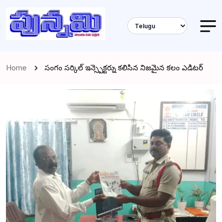
Home
సంగం సర్కిల్ ఇన్స్పెక్టర్ను కలిసిన నిజమైన కలం ఎడిటర్