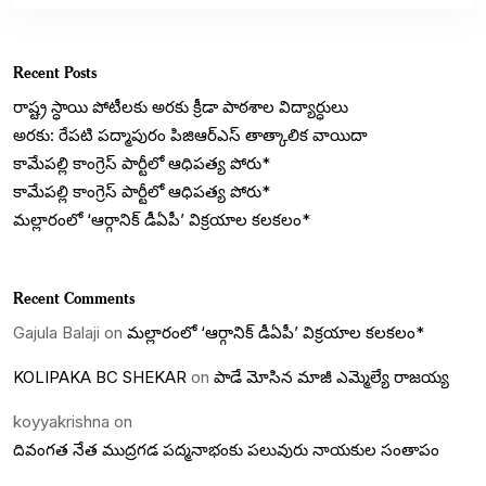
Recent Posts
రాష్ట్ర స్ధాయి పోటీలకు అరకు క్రీడా పాఠశాల విద్యార్ధులు
అరకు: రేపటి పద్మాపురం పిజిఆర్ఎస్ తాత్కాలిక వాయిదా
కామేపల్లి కాంగ్రెస్ పార్టీలో ఆధిపత్య పోరు*
కామేపల్లి కాంగ్రెస్ పార్టీలో ఆధిపత్య పోరు*
మల్లారంలో ‘ఆర్గానిక్ డీఏపీ’ విక్రయాల కలకలం*
Recent Comments
Gajula Balaji
on
మల్లారంలో ‘ఆర్గానిక్ డీఏపీ’ విక్రయాల కలకలం*
KOLIPAKA BC SHEKAR
on
పాడే మోసిన మాజీ ఎమ్మెల్యే రాజయ్య
koyyakrishna
on
దివంగత నేత ముద్రగడ పద్మనాభంకు పలువురు నాయకుల సంతాపం