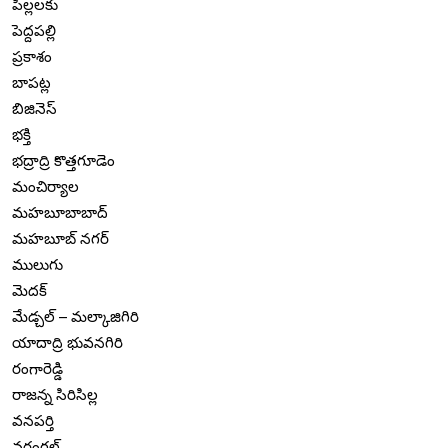
పిల్లలకు
పెద్దపల్లి
ప్రకాశం
బాపట్ల
బిజినెస్
భక్తి
భద్రాద్రి కొత్తగూడెం
మంచిర్యాల
మహబూబాబాద్
మహబూబ్ నగర్
ములుగు
మెదక్
మేడ్చల్ – మల్కాజిగిరి
యాదాద్రి భువనగిరి
రంగారెడ్డి
రాజన్న సిరిసిల్ల
వనపర్తి
వరంగల్