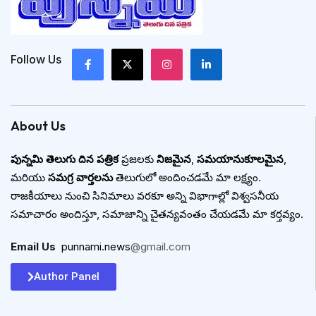
Follow Us
About Us
పున్నమి తెలుగు దిన పత్రిక
ప్రజలకు
నిజమైన
,
సమయానుకూలమైన
,
మరియు
సమగ్ర వార్తలను
తెలుగులో అందించడమే మా లక్ష్యం.
రాజకీయాలు నుంచి సినిమాలు వరకూ అన్ని విభాగాల్లో విశ్వసనీయ
సమాచారం అందిస్తూ, సమాజాన్ని చైతన్యవంతం చేయడమే మా కర్తవ్యం.
Email Us
:
punnami.news
@gmail.com
Author Panel