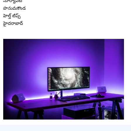
సూర్యాపేట
హనుమకొండ
హెల్త్ టిప్స్
హైదరాబాద్