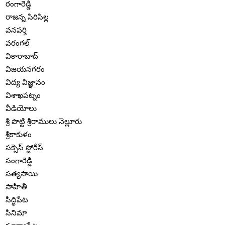
రంగారెడ్డి
రాజన్న సిరిసిల్ల
వనపర్తి
వరంగల్
వికారాబాద్
విజయనగరం
విద్య విజ్ఞానం
విశాఖపట్నం
వీడియోలు
శ్రీ పొట్టి శ్రీరాములు నెల్లూరు
శ్రీకాకుళం
సక్సెస్ స్టోరీస్
సంగారెడ్డి
సత్యసాయి
సాహితీ
సిద్ధిపేట
సినిమా