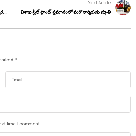
Next Article
ర...
విశాఖ స్టీల్ ప్లాంట్ ప్రమాదంలో మరో కార్మికుడు మృతి
 marked
*
next time I comment.