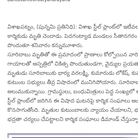
విశాఖపట్నం, (పున్నమి ప్రతినిధి): విశాఖ స్టీల్ ప్లాంట్‌లో
కార్మికుడు మృతి చెందాడు. పెదగంట్యాడ మండలం సీతానగరం గ్రామ
పొందుతూ శనివారం కన్నుమూశారు.
సూరిబాబు మృతితో ఈ ప్రమాదంలో ప్రాణాలు కోల్పోయిన వారి స
గాయాలతో ఆస్పత్రిలో చికిత్స పొందుతుండగా, వైద్యుల ప్రయత
మృతుడు సూరిబాబుకు భార్య వరలక్ష్మి, కుమారుడు లోకేష్, కు
కుటుంబ సభ్యులు తీవ్ర విషాదంలో మునిగిపోయారు. సూరి
అలుముకున్నాయి. గ్రామస్థులు, బంధుమిత్రులు పెద్ద సంఖ్యలో
స్టీల్ ప్లాంట్‌లో జరిగిన ఈ విషాద ఘటనపై కార్మిక సంఘాలు ఆ
కొనసాగుతోంది. మృతుల కుటుంబాలకు న్యాయం చేయాలని, భవి
భద్రతా చర్యలు చేపట్టాలని కార్మిక సంఘాలు డిమాండ్ చేస్తున్