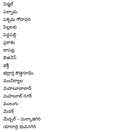
నిర్మల్
పల్నాడు
పశ్చిమ గోదావరి
పిల్లలకు
పెద్దపల్లి
ప్రకాశం
బాపట్ల
బిజినెస్
భక్తి
భద్రాద్రి కొత్తగూడెం
మంచిర్యాల
మహబూబాబాద్
మహబూబ్ నగర్
ములుగు
మెదక్
మేడ్చల్ – మల్కాజిగిరి
యాదాద్రి భువనగిరి