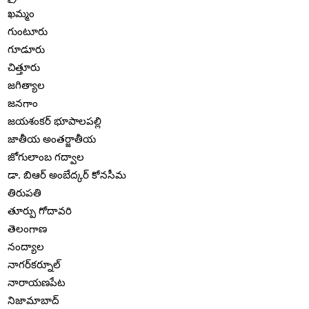
ఖమ్మం
గుంటూరు
గూడూరు
చిత్తూరు
జగిత్యాల
జనగాం
జయశంకర్ భూపాలపల్లి
జాతీయ అంతర్జాతీయ
జోగులాంబ గద్వాల
డా. బిఆర్ అంబేద్కర్ కోనసీమ
తిరుపతి
తూర్పు గోదావరి
తెలంగాణ
నంద్యాల
నాగర్‌కర్నూల్
నారాయణపేట
నిజామాబాద్