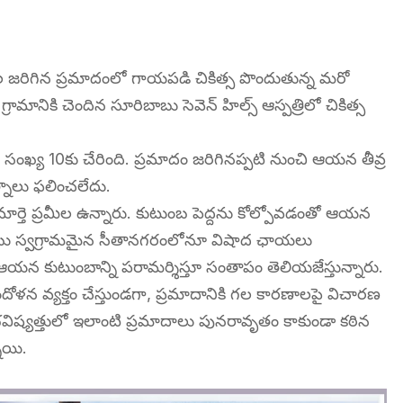
 ఇటీవల జరిగిన ప్రమాదంలో గాయపడి చికిత్స పొందుతున్న మరో
ానికి చెందిన సూరిబాబు సెవెన్ హిల్స్ ఆస్పత్రిలో చికిత్స
ంఖ్య 10కు చేరింది. ప్రమాదం జరిగినప్పటి నుంచి ఆయన తీవ్ర
్నాలు ఫలించలేదు.
మార్తె ప్రమీల ఉన్నారు. కుటుంబ పెద్దను కోల్పోవడంతో ఆయన
బాబు స్వగ్రామమైన సీతానగరంలోనూ విషాద ఛాయలు
 ఆయన కుటుంబాన్ని పరామర్శిస్తూ సంతాపం తెలియజేస్తున్నారు.
ందోళన వ్యక్తం చేస్తుండగా, ప్రమాదానికి గల కారణాలపై విచారణ
ష్యత్తులో ఇలాంటి ప్రమాదాలు పునరావృతం కాకుండా కఠిన
నాయి.