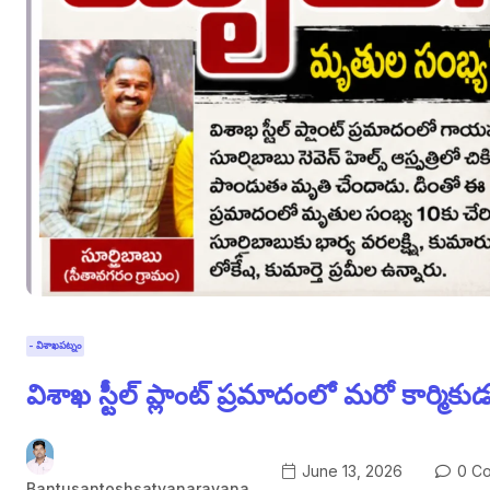
- విశాఖపట్నం
విశాఖ స్టీల్ ప్లాంట్ ప్రమాదంలో మరో కార్మిక
June 13, 2026
0 C
Bantusantoshsatyanarayana