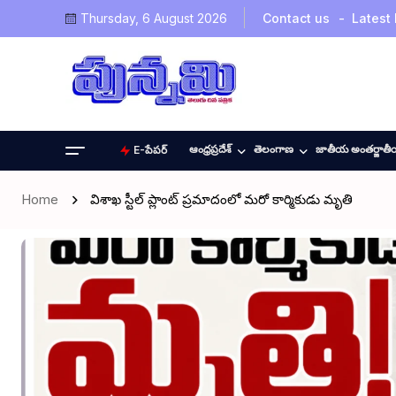
Thursday, 6 August 2026
Contact us
Latest
ఆంధ్రప్రదేశ్
తెలంగాణ
జాతీయ అంతర్జాత
E-పేపర్
Home
విశాఖ స్టీల్ ప్లాంట్ ప్రమాదంలో మరో కార్మికుడు మృతి