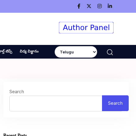
ెల్త్ టిప్స్
విద్య విజ్ఞానం
Search
Search
Recent Posts