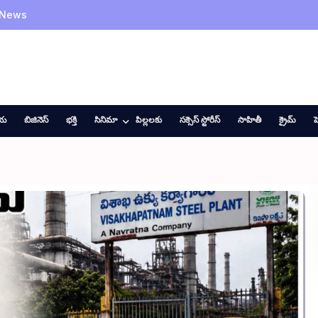
 News
ీయ
బిజినెస్
భక్తి
సినిమా
పిల్లలకు
సక్సెస్ స్టోరీస్
సాహితీ
క్రైమ్
హ