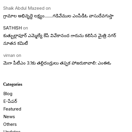
Shaik Abdul Mazeed
on
గ్రామాల అభివృద్దె లక్ష్యం…….గడివేముల ఎంపీడీఓ వాసుదేవగుప్తా
SATHISH
on
కుత్బుల్లాపూర్ ఎమ్మెల్యే కేపీ వివేకానంద గారును కలిసిన మైత్రి నగర్
నూతన కమిటీ
viman
on
మెగా పీటీఎం 3.1కు తల్లిదండ్రులు తప్పక హాజరుకావాలి: ఎంఈఓ
Categories
Blog
E-పేపర్
Featured
News
Others
Updates