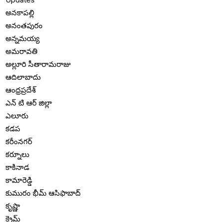
అనకాపల్లి
అనంతపురం
అన్నమయ్య
అమరావతి
అల్లూరి సీతారామరాజు
ఆదిలాబాదు
ఆంధ్రప్రదేశ్
ఎన్ టి ఆర్ జిల్లా
ఎలూరు
కడప
కరీంనగర్
కర్నూలు
కాకినాడ
కామారెడ్డి
కుమురం భీమ్ ఆసిఫాబాద్
కృష్ణా
క్రైమ్