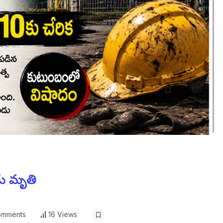
ుడు మృతి
omments
16 Views