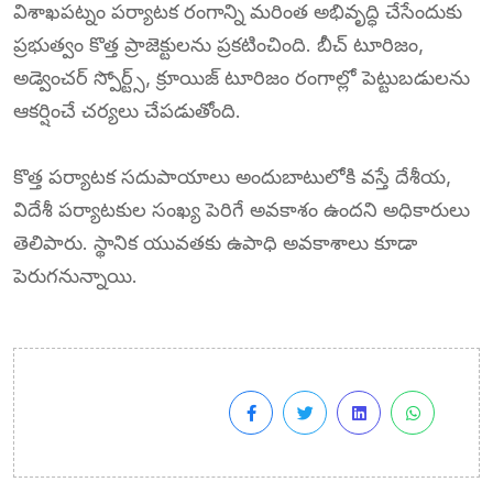
విశాఖపట్నం పర్యాటక రంగాన్ని మరింత అభివృద్ధి చేసేందుకు
ప్రభుత్వం కొత్త ప్రాజెక్టులను ప్రకటించింది. బీచ్ టూరిజం,
అడ్వెంచర్ స్పోర్ట్స్, క్రూయిజ్ టూరిజం రంగాల్లో పెట్టుబడులను
ఆకర్షించే చర్యలు చేపడుతోంది.
కొత్త పర్యాటక సదుపాయాలు అందుబాటులోకి వస్తే దేశీయ,
విదేశీ పర్యాటకుల సంఖ్య పెరిగే అవకాశం ఉందని అధికారులు
తెలిపారు. స్థానిక యువతకు ఉపాధి అవకాశాలు కూడా
పెరుగనున్నాయి.