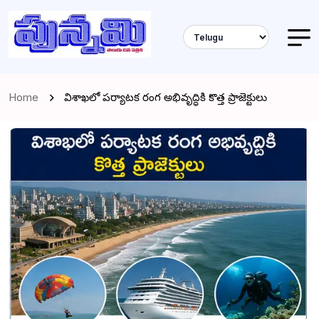
Home
విశాఖలో పర్యాటక రంగ అభివృద్ధికి కొత్త ప్రాజెక్టులు