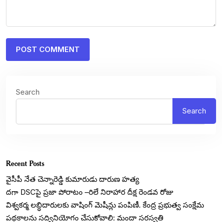
Search
Search
Recent Posts
వైసీపీ నేత చెన్నారెడ్డి కుమారుడు దారుణ హత్య
దగా DSCపై ప్రజా పోరాటం –రిలే నిరాహార దీక్ష రెండవ రోజు
విశ్వకర్మ లబ్ధిదారులకు వాషింగ్ మెషీన్లు పంపిణీ. కేంద్ర ప్రభుత్వ సంక్షేమ
పథకాలను సద్వినియోగం చేసుకోవాలి: మందా సరస్వతి