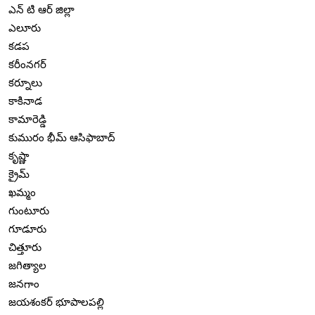
ఎన్ టి ఆర్ జిల్లా
ఎలూరు
కడప
కరీంనగర్
కర్నూలు
కాకినాడ
కామారెడ్డి
కుమురం భీమ్ ఆసిఫాబాద్
కృష్ణా
క్రైమ్
ఖమ్మం
గుంటూరు
గూడూరు
చిత్తూరు
జగిత్యాల
జనగాం
జయశంకర్ భూపాలపల్లి