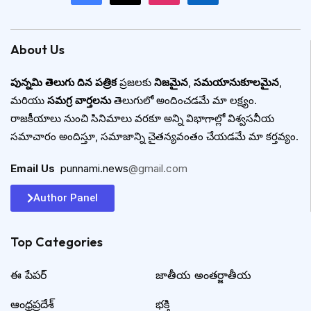
About Us
పున్నమి తెలుగు దిన పత్రిక
ప్రజలకు
నిజమైన
,
సమయానుకూలమైన
,
మరియు
సమగ్ర వార్తలను
తెలుగులో అందించడమే మా లక్ష్యం.
రాజకీయాలు నుంచి సినిమాలు వరకూ అన్ని విభాగాల్లో విశ్వసనీయ
సమాచారం అందిస్తూ, సమాజాన్ని చైతన్యవంతం చేయడమే మా కర్తవ్యం.
Email Us
:
punnami.news
@gmail.com
Author Panel
Top Categories​
ఈ పేపర్
జాతీయ అంతర్జాతీయ
ఆంధ్రప్రదేశ్
భక్తి