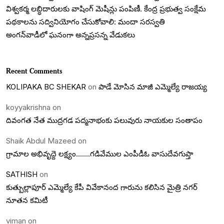
విశ్వకర్మ లబ్ధిదారులకు వాషింగ్ మెషీన్లు పంపిణీ. కేంద్ర ప్రభుత్వ సంక్షేమ
పథకాలను సద్వినియోగం చేసుకోవాలి: మందా సరస్వతి
అంగన్‌వాడీలో ఘనంగా అన్నప్రసన్న వేడుకలు
Recent Comments
KOLIPAKA BC SHEKAR
on
పాడే మోసిన మాజీ ఎమ్మెల్యే రాజయ్య
koyyakrishna
on
దివంగత నేత ముద్రగడ పద్మనాభంకు పలువురు నాయకుల సంతాపం
Shaik Abdul Mazeed
on
గ్రామాల అభివృద్దె లక్ష్యం…….గడివేముల ఎంపీడీఓ వాసుదేవగుప్తా
SATHISH
on
కుత్బుల్లాపూర్ ఎమ్మెల్యే కేపీ వివేకానంద గారును కలిసిన మైత్రి నగర్
నూతన కమిటీ
viman
on