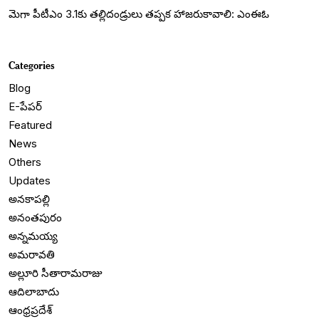
మెగా పీటీఎం 3.1కు తల్లిదండ్రులు తప్పక హాజరుకావాలి: ఎంఈఓ
Categories
Blog
E-పేపర్
Featured
News
Others
Updates
అనకాపల్లి
అనంతపురం
అన్నమయ్య
అమరావతి
అల్లూరి సీతారామరాజు
ఆదిలాబాదు
ఆంధ్రప్రదేశ్