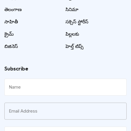
తెలంగాణ
సినిమా
సాహితీ
సక్సెస్ స్టోరీస్
క్రైమ్
పిల్లలకు
బిజినెస్
హెల్త్ టిప్స్
Subscribe