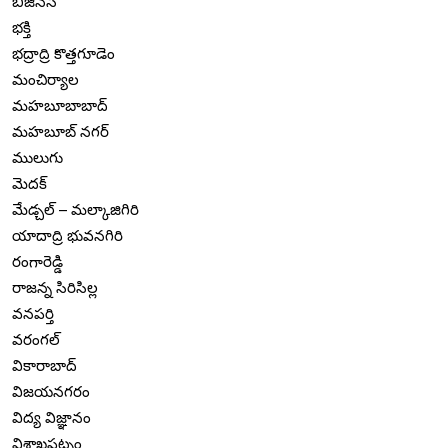
బిజినెస్
భక్తి
భద్రాద్రి కొత్తగూడెం
మంచిర్యాల
మహబూబాబాద్
మహబూబ్ నగర్
ములుగు
మెదక్
మేడ్చల్ – మల్కాజిగిరి
యాదాద్రి భువనగిరి
రంగారెడ్డి
రాజన్న సిరిసిల్ల
వనపర్తి
వరంగల్
వికారాబాద్
విజయనగరం
విద్య విజ్ఞానం
విశాఖపట్నం