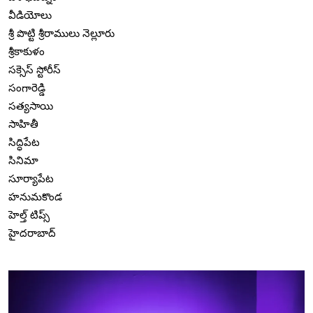
వీడియోలు
శ్రీ పొట్టి శ్రీరాములు నెల్లూరు
శ్రీకాకుళం
సక్సెస్ స్టోరీస్
సంగారెడ్డి
సత్యసాయి
సాహితీ
సిద్ధిపేట
సినిమా
సూర్యాపేట
హనుమకొండ
హెల్త్ టిప్స్
హైదరాబాద్