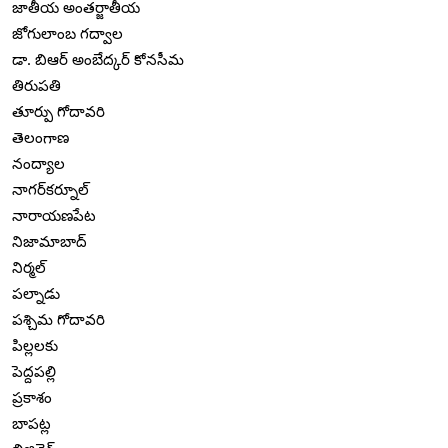
జాతీయ అంతర్జాతీయ
జోగులాంబ గద్వాల
డా. బిఆర్ అంబేద్కర్ కోనసీమ
తిరుపతి
తూర్పు గోదావరి
తెలంగాణ
నంద్యాల
నాగర్‌కర్నూల్
నారాయణపేట
నిజామాబాద్
నిర్మల్
పల్నాడు
పశ్చిమ గోదావరి
పిల్లలకు
పెద్దపల్లి
ప్రకాశం
బాపట్ల