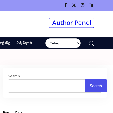
ెల్త్ టిప్స్
విద్య విజ్ఞానం
Search
Search
Recent Posts