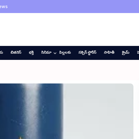
News
ీయ
బిజినెస్
భక్తి
సినిమా
పిల్లలకు
సక్సెస్ స్టోరీస్
సాహితీ
క్రైమ్
హ