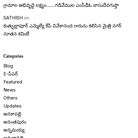
గ్రామాల అభివృద్దె లక్ష్యం…….గడివేముల ఎంపీడీఓ వాసుదేవగుప్తా
SATHISH
on
కుత్బుల్లాపూర్ ఎమ్మెల్యే కేపీ వివేకానంద గారును కలిసిన మైత్రి నగర్
నూతన కమిటీ
Categories
Blog
E-పేపర్
Featured
News
Others
Updates
అనకాపల్లి
అనంతపురం
అన్నమయ్య
అమరావతి