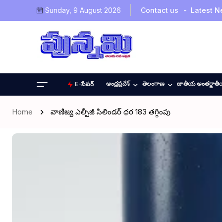
Sunday, 9 August 2026
Contact us
Latest 
ఆంధ్రప్రదేశ్
తెలంగాణ
జాతీయ అంతర్జాత
E-పేపర్
Home
వాణిజ్య ఎల్పీజీ సిలిండర్ ధర ₹183 తగ్గింపు