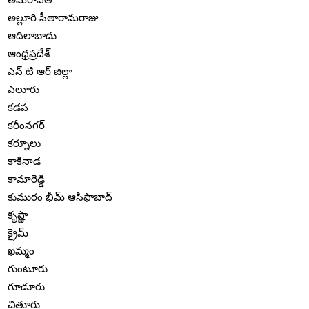
అల్లూరి సీతారామరాజు
ఆదిలాబాదు
ఆంధ్రప్రదేశ్
ఎన్ టి ఆర్ జిల్లా
ఎలూరు
కడప
కరీంనగర్
కర్నూలు
కాకినాడ
కామారెడ్డి
కుమురం భీమ్ ఆసిఫాబాద్
కృష్ణా
క్రైమ్
ఖమ్మం
గుంటూరు
గూడూరు
చిత్తూరు