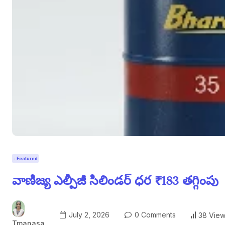
- Featured
వాణిజ్య ఎల్పీజీ సిలిండర్ ధర ₹183 తగ్గింపు
July 2, 2026
0 Comments
38 Vie
Tmanasa