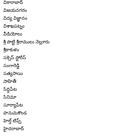
వికారాబాద్
విజయనగరం
విద్య విజ్ఞానం
విశాఖపట్నం
వీడియోలు
శ్రీ పొట్టి శ్రీరాములు నెల్లూరు
శ్రీకాకుళం
సక్సెస్ స్టోరీస్
సంగారెడ్డి
సత్యసాయి
సాహితీ
సిద్ధిపేట
సినిమా
సూర్యాపేట
హనుమకొండ
హెల్త్ టిప్స్
హైదరాబాద్