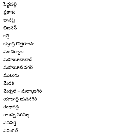
పెద్దపల్లి
ప్రకాశం
బాపట్ల
బిజినెస్
భక్తి
భద్రాద్రి కొత్తగూడెం
మంచిర్యాల
మహబూబాబాద్
మహబూబ్ నగర్
ములుగు
మెదక్
మేడ్చల్ – మల్కాజిగిరి
యాదాద్రి భువనగిరి
రంగారెడ్డి
రాజన్న సిరిసిల్ల
వనపర్తి
వరంగల్