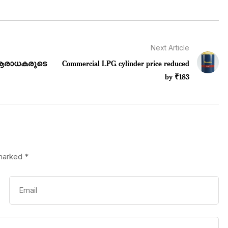
Next Article
ണ ആരാധകരുടെ
Commercial LPG cylinder price reduced
by ₹183
 marked
*