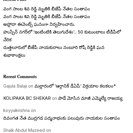
వంగ సాంబ శివ రెడ్డి మృతికి బీజేపీ నేతల సంతాపం
వంగ సాంబ శివ రెడ్డి మృతికి బీజేపీ నేతల సంతాపం
అహ్లాదా ఈవెంట్స్ ఘనంగా నిర్వహించారు.
హుస్సేన్ నగర్‌లో ‘ఇంటింటికి తెలుగుదేశం’.. 50 కుటుంబాలు టీడీపీలో
చేరిక
దుత్తలూరులో బీజేపీ నాయకురాలు నంబూరి రోషీ రెడ్డికి ఘన
శుభాకాంక్షలు
Recent Comments
Gajula Balaji
on
మల్లారంలో ‘ఆర్గానిక్ డీఏపీ’ విక్రయాల కలకలం*
KOLIPAKA BC SHEKAR
on
పాడే మోసిన మాజీ ఎమ్మెల్యే రాజయ్య
koyyakrishna
on
దివంగత నేత ముద్రగడ పద్మనాభంకు పలువురు నాయకుల సంతాపం
Shaik Abdul Mazeed
on