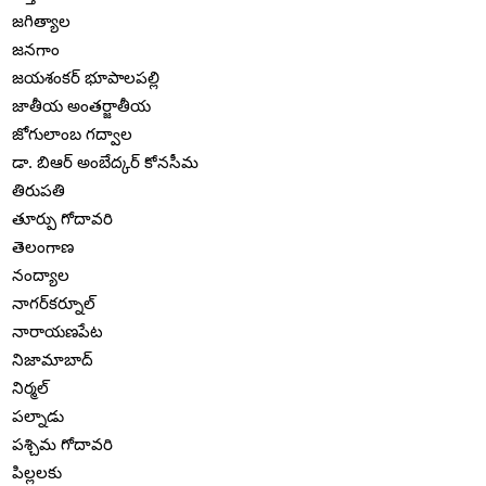
జగిత్యాల
జనగాం
జయశంకర్ భూపాలపల్లి
జాతీయ అంతర్జాతీయ
జోగులాంబ గద్వాల
డా. బిఆర్ అంబేద్కర్ కోనసీమ
తిరుపతి
తూర్పు గోదావరి
తెలంగాణ
నంద్యాల
నాగర్‌కర్నూల్
నారాయణపేట
నిజామాబాద్
నిర్మల్
పల్నాడు
పశ్చిమ గోదావరి
పిల్లలకు