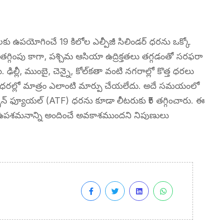
కు ఉపయోగించే 19 కిలోల ఎల్పీజీ సిలిండర్ ధరను ఒక్కో
 తగ్గింపు కాగా, పశ్చిమ ఆసియా ఉద్రిక్తతలు తగ్గడంతో సరఫరా
ఢిల్లీ, ముంబై, చెన్నై, కోల్‌కతా వంటి నగరాల్లో కొత్త ధరలు
్ ధరల్లో మాత్రం ఎలాంటి మార్పు చేయలేదు. అదే సమయంలో
్ ఫ్యూయల్ (ATF) ధరను కూడా లీటరుకు ₹5 తగ్గించారు. ఈ
ఆర్థిక ఉపశమనాన్ని అందించే అవకాశముందని నిపుణులు