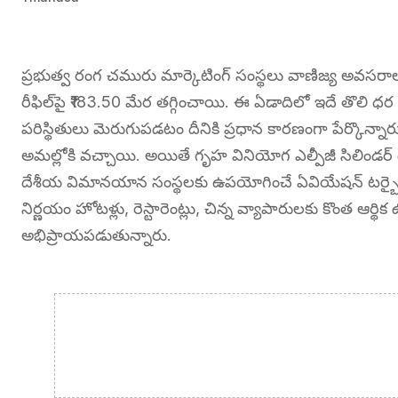
ప్రభుత్వ రంగ చమురు మార్కెటింగ్ సంస్థలు వాణిజ్య అవసరాల
రీఫిల్‌పై ₹183.50 మేర తగ్గించాయి. ఈ ఏడాదిలో ఇదే తొలి ధర
పరిస్థితులు మెరుగుపడటం దీనికి ప్రధాన కారణంగా పేర్కొన్నారు. 
అమల్లోకి వచ్చాయి. అయితే గృహ వినియోగ ఎల్పీజీ సిలిండర
దేశీయ విమానయాన సంస్థలకు ఉపయోగించే ఏవియేషన్ టర్బైన
నిర్ణయం హోటళ్లు, రెస్టారెంట్లు, చిన్న వ్యాపారులకు కొంత 
అభిప్రాయపడుతున్నారు.