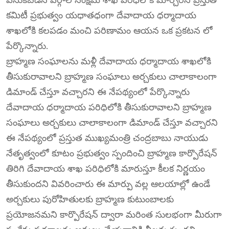
కమిటీ ప్రభుత్వం యధాతధంగా దేవాదాయ ధర్మాదాయ
శాఖలోకి కలపడం మంచి పరిణామం ఆయన ఒక ప్రకటన లో
పేర్కొన్నారు.
బ్రాహ్మణ సంఘాలను మళ్లీ దేవాదాయ ధర్మాదాయ శాఖలోకి
తీసుకురావాలని బ్రాహ్మణ సంఘాలు అర్చకులు చాలాకాలంగా
డిమాండ్ చేస్తూ వచ్చారని ఈ నేపథ్యంలో పేర్కొన్నారు
దేవాదాయ ధర్మాదాయ పరిధిలోకి తీసుకురావాలని బ్రాహ్మణ
సంఘాలు అర్చకులు చాలాకాలంగా డిమాండ్ చేస్తూ వచ్చారని
ఈ నేపథ్యంలో ప్రస్తుత ముఖ్యమంత్రి చంద్రబాబు నాయుడు
నేతృత్వంలో కూటం ప్రభుత్వం స్పందించి బ్రాహ్మణ కార్పొరేషన్
తిరిగి దేవాదాయ శాఖ పరిధిలోకి మారుస్తూ కీలక నిర్ణయం
తీసుకుందని వివరించారు ఈ మార్పు వల్ల ఆలయాల్లో ఉండే
అర్చకులు పురోహితులకు బ్రాహ్మణ కుటుంబాలకు
ప్రయోజనమని కార్పొరేషన్ ద్వారా మరింత సులభంగా మీరుగా