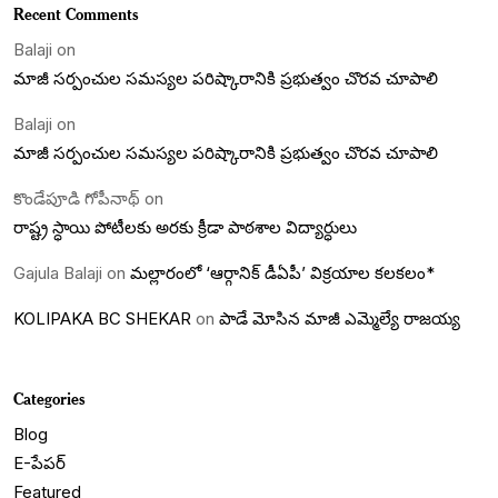
Recent Comments
Balaji
on
మాజీ సర్పంచుల సమస్యల పరిష్కారానికి ప్రభుత్వం చొరవ చూపాలి
Balaji
on
మాజీ సర్పంచుల సమస్యల పరిష్కారానికి ప్రభుత్వం చొరవ చూపాలి
కొండేపూడి గోపీనాథ్
on
రాష్ట్ర స్ధాయి పోటీలకు అరకు క్రీడా పాఠశాల విద్యార్ధులు
Gajula Balaji
on
మల్లారంలో ‘ఆర్గానిక్ డీఏపీ’ విక్రయాల కలకలం*
KOLIPAKA BC SHEKAR
on
పాడే మోసిన మాజీ ఎమ్మెల్యే రాజయ్య
Categories
Blog
E-పేపర్
Featured