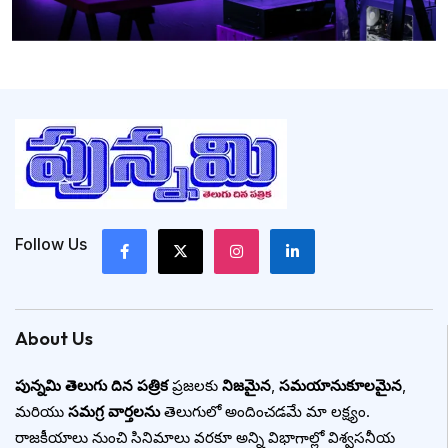
Follow Us
About Us
పున్నమి తెలుగు దిన పత్రిక
ప్రజలకు
నిజమైన
,
సమయానుకూలమైన
,
మరియు
సమగ్ర వార్తలను
తెలుగులో అందించడమే మా లక్ష్యం.
రాజకీయాలు నుంచి సినిమాలు వరకూ అన్ని విభాగాల్లో విశ్వసనీయ