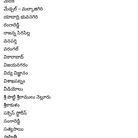
మెదక్
మేడ్చల్ – మల్కాజిగిరి
యాదాద్రి భువనగిరి
రంగారెడ్డి
రాజన్న సిరిసిల్ల
వనపర్తి
వరంగల్
వికారాబాద్
విజయనగరం
విద్య విజ్ఞానం
విశాఖపట్నం
వీడియోలు
శ్రీ పొట్టి శ్రీరాములు నెల్లూరు
శ్రీకాకుళం
సక్సెస్ స్టోరీస్
సంగారెడ్డి
సత్యసాయి
సాహితీ