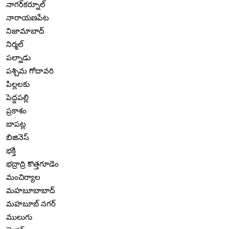
నాగర్‌కర్నూల్
నారాయణపేట
నిజామాబాద్
నిర్మల్
పల్నాడు
పశ్చిమ గోదావరి
పిల్లలకు
పెద్దపల్లి
ప్రకాశం
బాపట్ల
బిజినెస్
భక్తి
భద్రాద్రి కొత్తగూడెం
మంచిర్యాల
మహబూబాబాద్
మహబూబ్ నగర్
ములుగు