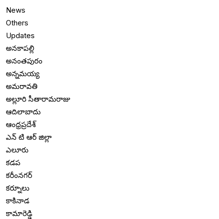
News
Others
Updates
అనకాపల్లి
అనంతపురం
అన్నమయ్య
అమరావతి
అల్లూరి సీతారామరాజు
ఆదిలాబాదు
ఆంధ్రప్రదేశ్
ఎన్ టి ఆర్ జిల్లా
ఎలూరు
కడప
కరీంనగర్
కర్నూలు
కాకినాడ
కామారెడ్డి