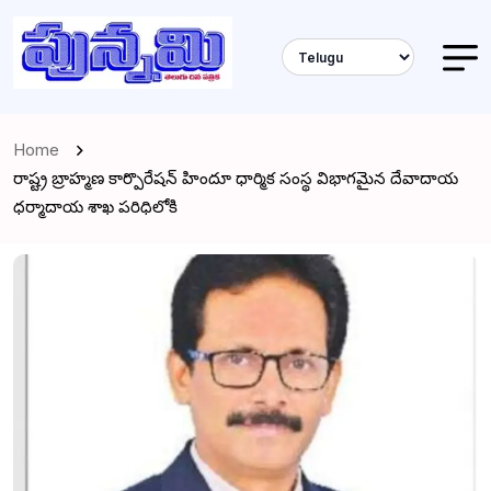
Home
రాష్ట్ర బ్రాహ్మణ కార్పొరేషన్ హిందూ ధార్మిక సంస్థ విభాగమైన దేవాదాయ
ధర్మాదాయ శాఖ పరిధిలోకి