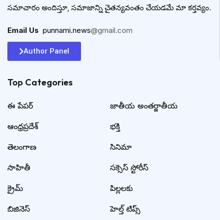
సమాచారం అందిస్తూ, సమాజాన్ని చైతన్యవంతం చేయడమే మా కర్తవ్యం.
Email Us
:
punnami.news
@gmail.com
Author Panel
Top Categories​
ఈ పేపర్
జాతీయ అంతర్జాతీయ
ఆంధ్రప్రదేశ్
భక్తి
తెలంగాణ
సినిమా
సాహితీ
సక్సెస్ స్టోరీస్
క్రైమ్
పిల్లలకు
బిజినెస్
హెల్త్ టిప్స్