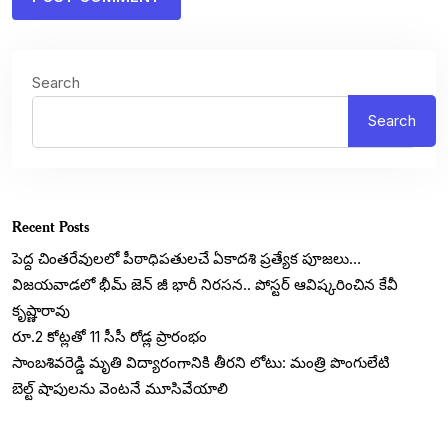
Search
Search
Recent Posts
పెద్ద చింతరేవులలో పీఠాధిపతులచే ఏకాదశి ప్రత్యేక పూజలు…
విజయవాడలో భీమ్ జెన్ జీ భారీ నిరసన.. పోస్టర్ ఆవిష్కరించిన కేవీ
కృష్ణారావు
రూ.2 కోట్లతో 11 సీసీ రోడ్ల ప్రారంభం
సాంబశివరెడ్డి మృతి విద్యారంగానికి తీరని లోటు: మంత్రి పొంగులేటి
బెల్ట్‌ షాపులను వెంటనే మూసివేయాలి