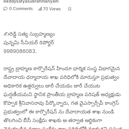
Reddysatyasubrahmanyam
0 Comments
70 Views
✍️రెడ్డి సత్య సుబ్రహ్మణ్యం
పున్నమి సీనియర్ రిపోర్టర్
9989086083.
రాష్ట్ర బ్రాహ్మణ కార్పొరేషన్ హిందూ ధార్మిక సంస్థ విభాగమైన
దేవాదాయ ధర్మాదాయ శాఖ పరిధిలోకి మారుస్తూ ప్రభుత్వం
అధికారిక ఉత్తర్వులు జారీ చేయడం జారీ చేయుట
ఘర్షణీయమని స్థానిక ప్రాంతీయ బ్రాహ్మణ పరిషత్ అధ్యక్షుడు
కొప్పాక శ్రీనివాసరావు పేర్కొన్నారు, గత వైఎస్సార్సీపీ కాంగ్రెస్
ప్రభుత్వంలో ఈ కార్పొరేషన్ ను దేవాదాయత శాఖ నుండి
తొలగించి బీసీ సంక్షేమ శాఖకు ఆ తర్వాత ఆర్థికంగా
వెనుకబడిన వర్గాల సంక్షేమ శాఖ పరిధిలోకి మార్చరని ప్రస్తుత