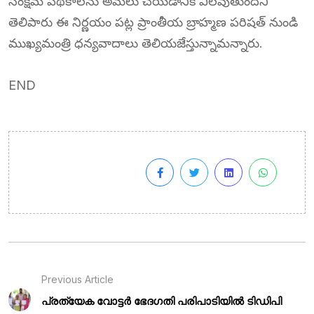
సంక్షేమ పథకాలను అమలు చేయడానికి వీలవుతుందని
తెలిపారు ఈ నిర్ణయం పట్ల ప్రాంతీయ బ్రాహ్మణ పరిషత్ నుండి
ముఖ్యమంత్రి ధన్యవాదాలు తెలియజేస్తున్నామన్నారు.
END
Previous Article
പ്രത്യേക വോട്ടർ ഭേദഗതി പരിപാടിയിൽ ടിഡിപി