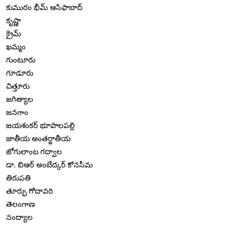
కుమురం భీమ్ ఆసిఫాబాద్
కృష్ణా
క్రైమ్
ఖమ్మం
గుంటూరు
గూడూరు
చిత్తూరు
జగిత్యాల
జనగాం
జయశంకర్ భూపాలపల్లి
జాతీయ అంతర్జాతీయ
జోగులాంబ గద్వాల
డా. బిఆర్ అంబేద్కర్ కోనసీమ
తిరుపతి
తూర్పు గోదావరి
తెలంగాణ
నంద్యాల