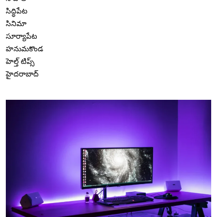
సిద్ధిపేట
సినిమా
సూర్యాపేట
హనుమకొండ
హెల్త్ టిప్స్
హైదరాబాద్