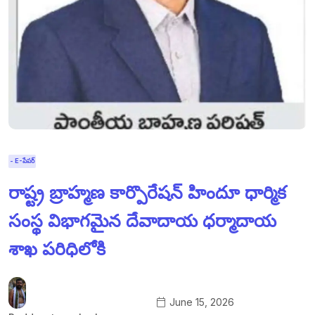
- E-పేపర్
రాష్ట్ర బ్రాహ్మణ కార్పొరేషన్ హిందూ ధార్మిక
సంస్థ విభాగమైన దేవాదాయ ధర్మాదాయ
శాఖ పరిధిలోకి
June 15, 2026