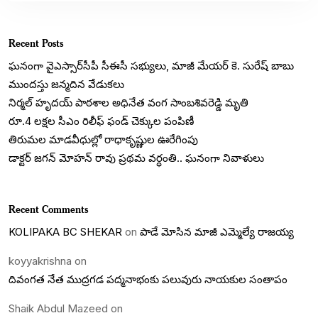
Recent Posts
ఘనంగా వైఎస్సార్‌సీపీ సీఈసీ సభ్యులు, మాజీ మేయర్ కె. సురేష్ బాబు
ముందస్తు జన్మదిన వేడుకలు
నిర్మల్ హృదయ్ పాఠశాల అధినేత వంగ సాంబశివరెడ్డి మృతి
రూ.4 లక్షల సీఎం రిలీఫ్ ఫండ్ చెక్కుల పంపిణీ
తిరుమల మాడవీధుల్లో రాధాకృష్ణుల ఊరేగింపు
డాక్టర్ జగన్ మోహన్ రావు ప్రథమ వర్ధంతి.. ఘనంగా నివాళులు
Recent Comments
KOLIPAKA BC SHEKAR
on
పాడే మోసిన మాజీ ఎమ్మెల్యే రాజయ్య
koyyakrishna
on
దివంగత నేత ముద్రగడ పద్మనాభంకు పలువురు నాయకుల సంతాపం
Shaik Abdul Mazeed
on