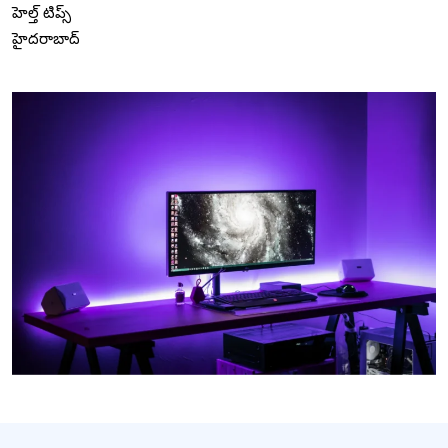
హెల్త్ టిప్స్
హైదరాబాద్