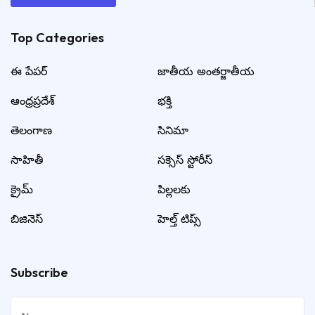
Top Categories​
ఈ పేపర్
జాతీయ అంతర్జాతీయ
ఆంధ్రప్రదేశ్
భక్తి
తెలంగాణ
సినిమా
సాహితీ
సక్సెస్ స్టోరీస్
క్రైమ్
పిల్లలకు
బిజినెస్
హెల్త్ టిప్స్
Subscribe