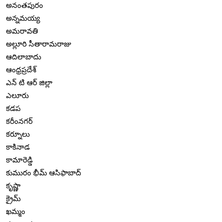
అనంతపురం
అన్నమయ్య
అమరావతి
అల్లూరి సీతారామరాజు
ఆదిలాబాదు
ఆంధ్రప్రదేశ్
ఎన్ టి ఆర్ జిల్లా
ఎలూరు
కడప
కరీంనగర్
కర్నూలు
కాకినాడ
కామారెడ్డి
కుమురం భీమ్ ఆసిఫాబాద్
కృష్ణా
క్రైమ్
ఖమ్మం