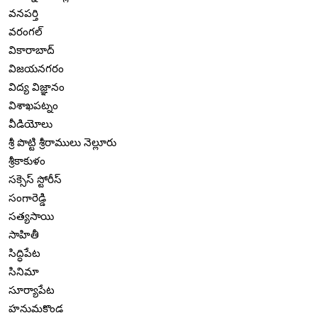
వనపర్తి
వరంగల్
వికారాబాద్
విజయనగరం
విద్య విజ్ఞానం
విశాఖపట్నం
వీడియోలు
శ్రీ పొట్టి శ్రీరాములు నెల్లూరు
శ్రీకాకుళం
సక్సెస్ స్టోరీస్
సంగారెడ్డి
సత్యసాయి
సాహితీ
సిద్ధిపేట
సినిమా
సూర్యాపేట
హనుమకొండ