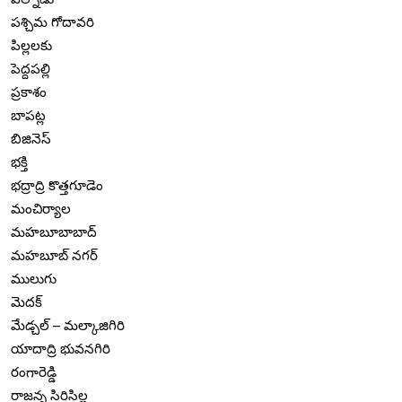
పశ్చిమ గోదావరి
పిల్లలకు
పెద్దపల్లి
ప్రకాశం
బాపట్ల
బిజినెస్
భక్తి
భద్రాద్రి కొత్తగూడెం
మంచిర్యాల
మహబూబాబాద్
మహబూబ్ నగర్
ములుగు
మెదక్
మేడ్చల్ – మల్కాజిగిరి
యాదాద్రి భువనగిరి
రంగారెడ్డి
రాజన్న సిరిసిల్ల