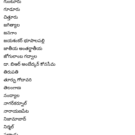
గుంటూరు
గూడూరు
చిత్తూరు
జగిత్యాల
జనగాం
జయశంకర్ భూపాలపల్లి
జాతీయ అంతర్జాతీయ
జోగులాంబ గద్వాల
డా. బిఆర్ అంబేద్కర్ కోనసీమ
తిరుపతి
తూర్పు గోదావరి
తెలంగాణ
నంద్యాల
నాగర్‌కర్నూల్
నారాయణపేట
నిజామాబాద్
నిర్మల్
పల్నాడు