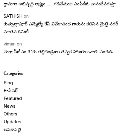
గ్రామాల అభివృద్దె లక్ష్యం…….గడివేముల ఎంపీడీఓ వాసుదేవగుప్తా
SATHISH
on
కుత్బుల్లాపూర్ ఎమ్మెల్యే కేపీ వివేకానంద గారును కలిసిన మైత్రి నగర్
నూతన కమిటీ
viman
on
మెగా పీటీఎం 3.1కు తల్లిదండ్రులు తప్పక హాజరుకావాలి: ఎంఈఓ
Categories
Blog
E-పేపర్
Featured
News
Others
Updates
అనకాపల్లి