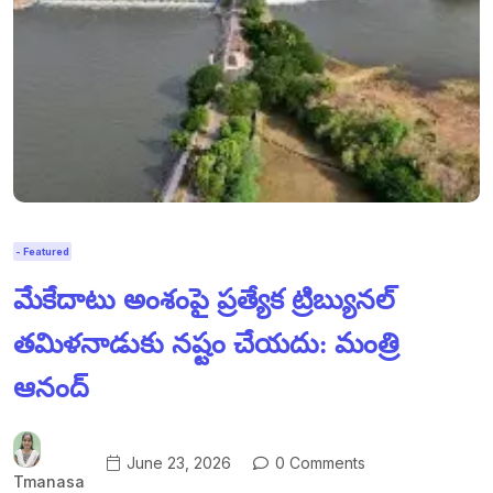
- Featured
మేకేదాటు అంశంపై ప్రత్యేక ట్రిబ్యునల్
తమిళనాడుకు నష్టం చేయదు: మంత్రి
ఆనంద్
June 23, 2026
0 Comments
Tmanasa