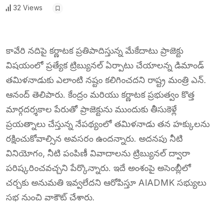
32 Views
కావేరి నదిపై కర్ణాటక ప్రతిపాదిస్తున్న మేకేదాటు ప్రాజెక్టు
విషయంలో ప్రత్యేక ట్రిబ్యునల్ ఏర్పాటు చేయాలన్న డిమాండ్
తమిళనాడుకు ఎలాంటి నష్టం కలిగించదని రాష్ట్ర మంత్రి ఎన్.
ఆనంద్ తెలిపారు. కేంద్రం మరియు కర్ణాటక ప్రభుత్వం కొత్త
మార్గదర్శకాల పేరుతో ప్రాజెక్టును ముందుకు తీసుకెళ్లే
ప్రయత్నాలు చేస్తున్న నేపథ్యంలో తమిళనాడు తన హక్కులను
రక్షించుకోవాల్సిన అవసరం ఉందన్నారు. అదనపు నీటి
వినియోగం, నీటి పంపిణీ వివాదాలను ట్రిబ్యునల్ ద్వారా
పరిష్కరించవచ్చని పేర్కొన్నారు. ఇదే అంశంపై అసెంబ్లీలో
చర్చకు అనుమతి ఇవ్వలేదని ఆరోపిస్తూ AIADMK సభ్యులు
సభ నుంచి వాకౌట్ చేశారు.