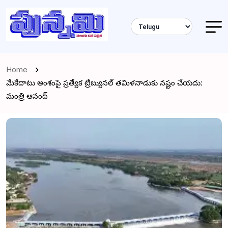
Home
మేకేదాటు అంశంపై ప్రత్యేక ట్రిబ్యునల్ తమిళనాడుకు నష్టం చేయదు:
మంత్రి ఆనంద్