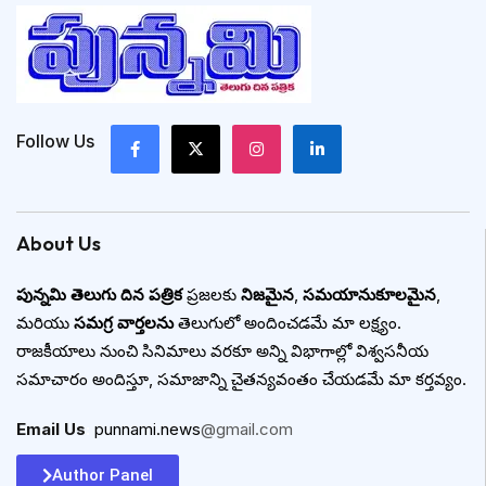
Follow Us
About Us
పున్నమి తెలుగు దిన పత్రిక
ప్రజలకు
నిజమైన
,
సమయానుకూలమైన
,
మరియు
సమగ్ర వార్తలను
తెలుగులో అందించడమే మా లక్ష్యం.
రాజకీయాలు నుంచి సినిమాలు వరకూ అన్ని విభాగాల్లో విశ్వసనీయ
సమాచారం అందిస్తూ, సమాజాన్ని చైతన్యవంతం చేయడమే మా కర్తవ్యం.
Email Us
:
punnami.news
@gmail.com
Author Panel