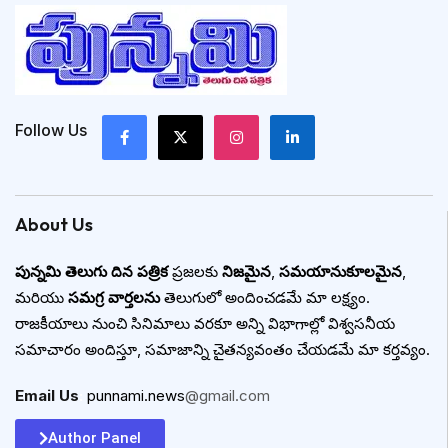
Follow Us
About Us
పున్నమి తెలుగు దిన పత్రిక
ప్రజలకు
నిజమైన
,
సమయానుకూలమైన
,
మరియు
సమగ్ర వార్తలను
తెలుగులో అందించడమే మా లక్ష్యం.
రాజకీయాలు నుంచి సినిమాలు వరకూ అన్ని విభాగాల్లో విశ్వసనీయ
సమాచారం అందిస్తూ, సమాజాన్ని చైతన్యవంతం చేయడమే మా కర్తవ్యం.
Email Us
:
punnami.news
@gmail.com
Author Panel