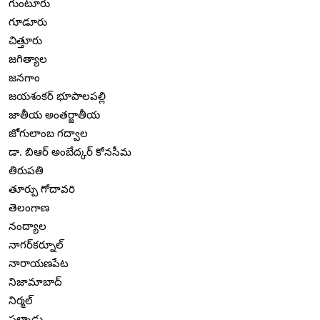
గుంటూరు
గూడూరు
చిత్తూరు
జగిత్యాల
జనగాం
జయశంకర్ భూపాలపల్లి
జాతీయ అంతర్జాతీయ
జోగులాంబ గద్వాల
డా. బిఆర్ అంబేద్కర్ కోనసీమ
తిరుపతి
తూర్పు గోదావరి
తెలంగాణ
నంద్యాల
నాగర్‌కర్నూల్
నారాయణపేట
నిజామాబాద్
నిర్మల్
పల్నాడు