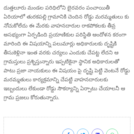
దుత్తలూరు మండల పరిధిలోని బైరవరం పంచాయితీ
ఏరియాలో తురకపల్లి గ్రామానికి చెందిన రోడ్డు మరమ్మతులు కు
నోచుకోలేదు ఈ మేరకు వాహనదారుల రాకపోకలకు తీవ్ర
అసభ్యంగా ఏర్పడింది ప్రయాణికుల పరిస్థితి ఆందోళన కరంగా
మారింది ఈ విషయాన్ని పలుమార్లు అధికారులకు దృష్టికి
తీసుకెళ్లినా ఇంత వరకు చర్యలు ఎందుకు చేపట్ట లేదని ఆ
గ్రామస్తులు ప్రశ్నిస్తున్నారు ఇప్పటికైనా స్థానిక అధికారులతో
పాటు ప్రజా నాయకులు ఈ విషయం పై దృష్టి పెట్టి వెంటనే రోడ్డు
మరమ్మతులు కార్యక్రమాన్ని చేపట్టి వాహనదారులకు
ఇబ్బందులు లేకుండా రోడ్డు సౌకర్యాన్ని ఏర్పాటు చేయాలనీ ఆ
గ్రామ ప్రజలు కోరుతున్నారు.