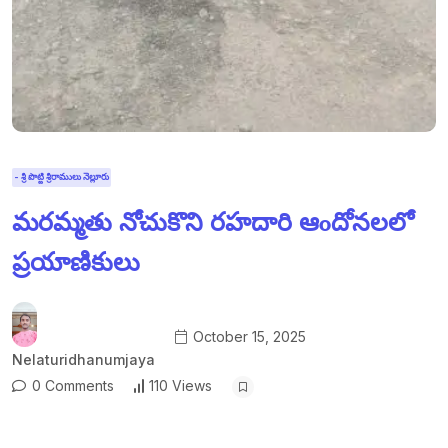
- శ్రీ పొట్టి శ్రీరాములు నెల్లూరు
మరమ్మతు నోచుకొని రహదారి ఆoదోనలలో
ప్రయాణికులు
October 15, 2025
Nelaturidhanumjaya
0 Comments
110 Views