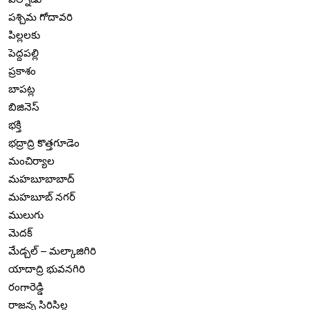
పశ్చిమ గోదావరి
పిల్లలకు
పెద్దపల్లి
ప్రకాశం
బాపట్ల
బిజినెస్
భక్తి
భద్రాద్రి కొత్తగూడెం
మంచిర్యాల
మహబూబాబాద్
మహబూబ్ నగర్
ములుగు
మెదక్
మేడ్చల్ – మల్కాజిగిరి
యాదాద్రి భువనగిరి
రంగారెడ్డి
రాజన్న సిరిసిల్ల