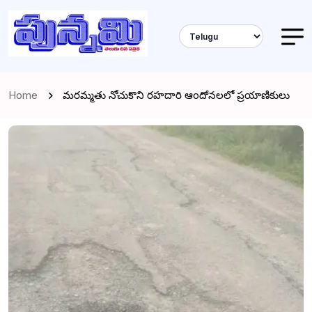
Home
మరమ్మతు నోచుకొని రహదారి ఆoదోనలలో ప్రయాణికులు