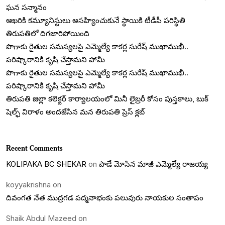
ఘన సన్మానం
ఆఖరికి కమ్యూనిస్టులు అసహ్యించుకునే స్థాయికి టీడీపీ పరిస్థితి
తిరుపతిలో దిగజారిపోయింది
పొగాకు రైతుల సమస్యలపై ఎమ్మెల్యే కాకర్ల సురేష్ ముఖాముఖీ..
పరిష్కారానికి కృషి చేస్తామని హామీ
పొగాకు రైతుల సమస్యలపై ఎమ్మెల్యే కాకర్ల సురేష్ ముఖాముఖీ..
పరిష్కారానికి కృషి చేస్తామని హామీ
తిరుపతి జిల్లా కలెక్టర్ కార్యాలయంలో మినీ లైబ్రరీ కోసం పుస్తకాలు, బుక్
షెల్ఫ్ విరాళం అందజేసిన మన తిరుపతి ప్రెస్ క్లబ్
Recent Comments
KOLIPAKA BC SHEKAR
on
పాడే మోసిన మాజీ ఎమ్మెల్యే రాజయ్య
koyyakrishna
on
దివంగత నేత ముద్రగడ పద్మనాభంకు పలువురు నాయకుల సంతాపం
Shaik Abdul Mazeed
on