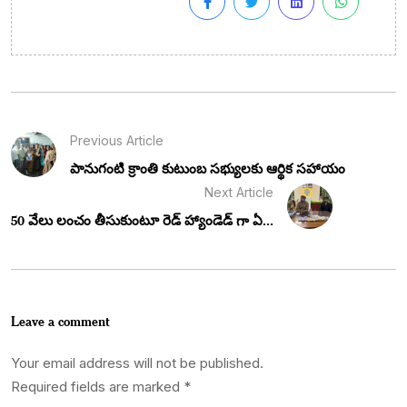
Previous Article
పానుగంటి క్రాంతి కుటుంబ సభ్యులకు ఆర్థిక సహాయం
Next Article
50 వేలు లంచం తీసుకుంటూ రెడ్ హ్యాండెడ్ గా ఏ...
Leave a comment
Your email address will not be published.
Required fields are marked
*