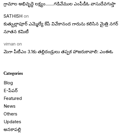
గ్రామాల అభివృద్దె లక్ష్యం…….గడివేముల ఎంపీడీఓ వాసుదేవగుప్తా
SATHISH
on
కుత్బుల్లాపూర్ ఎమ్మెల్యే కేపీ వివేకానంద గారును కలిసిన మైత్రి నగర్
నూతన కమిటీ
viman
on
మెగా పీటీఎం 3.1కు తల్లిదండ్రులు తప్పక హాజరుకావాలి: ఎంఈఓ
Categories
Blog
E-పేపర్
Featured
News
Others
Updates
అనకాపల్లి