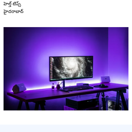
హెల్త్ టిప్స్
హైదరాబాద్