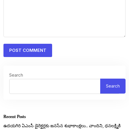
Search
Search
Recent Posts
ఉదయగిరి ఏఎంసీ డైరెక్టర్లకు జనసేన శుభాకాంక్షలు.. చాందిని, ధనలక్ష్మికి