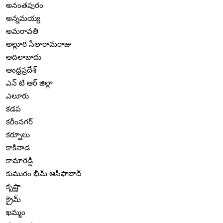
అనంతపురం
అన్నమయ్య
అమరావతి
అల్లూరి సీతారామరాజు
ఆదిలాబాదు
ఆంధ్రప్రదేశ్
ఎన్ టి ఆర్ జిల్లా
ఎలూరు
కడప
కరీంనగర్
కర్నూలు
కాకినాడ
కామారెడ్డి
కుమురం భీమ్ ఆసిఫాబాద్
కృష్ణా
క్రైమ్
ఖమ్మం