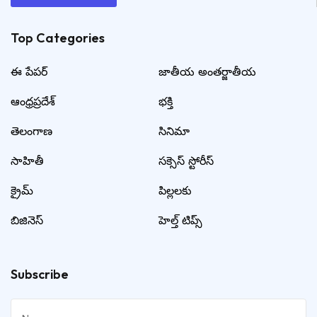
Top Categories​
ఈ పేపర్
జాతీయ అంతర్జాతీయ
ఆంధ్రప్రదేశ్
భక్తి
తెలంగాణ
సినిమా
సాహితీ
సక్సెస్ స్టోరీస్
క్రైమ్
పిల్లలకు
బిజినెస్
హెల్త్ టిప్స్
Subscribe