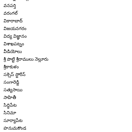
వనపర్తి
వరంగల్
వికారాబాద్
విజయనగరం
విద్య విజ్ఞానం
విశాఖపట్నం
వీడియోలు
శ్రీ పొట్టి శ్రీరాములు నెల్లూరు
శ్రీకాకుళం
సక్సెస్ స్టోరీస్
సంగారెడ్డి
సత్యసాయి
సాహితీ
సిద్ధిపేట
సినిమా
సూర్యాపేట
హనుమకొండ