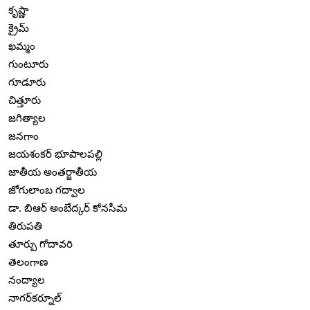
కృష్ణా
క్రైమ్
ఖమ్మం
గుంటూరు
గూడూరు
చిత్తూరు
జగిత్యాల
జనగాం
జయశంకర్ భూపాలపల్లి
జాతీయ అంతర్జాతీయ
జోగులాంబ గద్వాల
డా. బిఆర్ అంబేద్కర్ కోనసీమ
తిరుపతి
తూర్పు గోదావరి
తెలంగాణ
నంద్యాల
నాగర్‌కర్నూల్