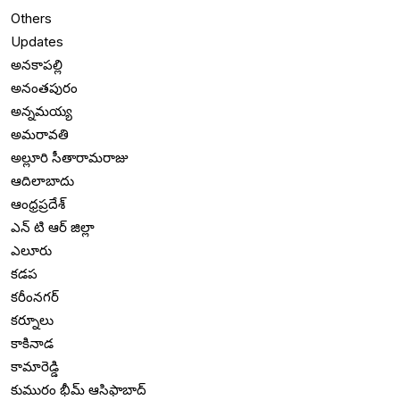
Others
Updates
అనకాపల్లి
అనంతపురం
అన్నమయ్య
అమరావతి
అల్లూరి సీతారామరాజు
ఆదిలాబాదు
ఆంధ్రప్రదేశ్
ఎన్ టి ఆర్ జిల్లా
ఎలూరు
కడప
కరీంనగర్
కర్నూలు
కాకినాడ
కామారెడ్డి
కుమురం భీమ్ ఆసిఫాబాద్