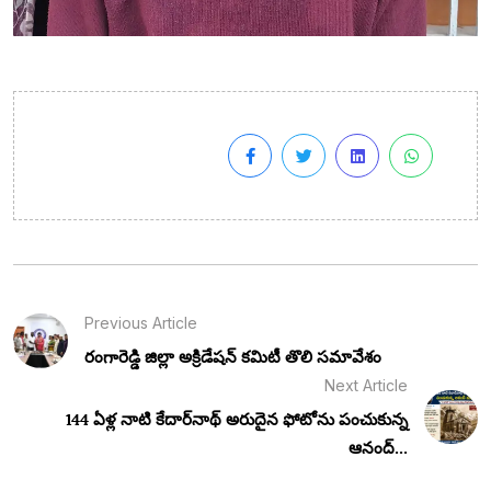
Previous Article
రంగారెడ్డి జిల్లా అక్రిడేషన్ కమిటీ తొలి సమావేశం
Next Article
144 ఏళ్ల నాటి కేదార్‌నాథ్ అరుదైన ఫోటోను పంచుకున్న
ఆనంద్...