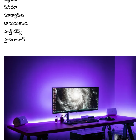
సినిమా
సూర్యాపేట
హనుమకొండ
హెల్త్ టిప్స్
హైదరాబాద్