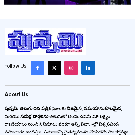
Follow Us
About Us
పున్నమి తెలుగు దిన పత్రిక
ప్రజలకు
నిజమైన
,
సమయానుకూలమైన
,
మరియు
సమగ్ర వార్తలను
తెలుగులో అందించడమే మా లక్ష్యం.
రాజకీయాలు నుంచి సినిమాలు వరకూ అన్ని విభాగాల్లో విశ్వసనీయ
సమాచారం అందిస్తూ, సమాజాన్ని చైతన్యవంతం చేయడమే మా కర్తవ్యం.