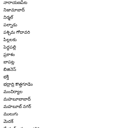
నారాయణపేట
నిజామాబాద్
నిర్మల్
పల్నాడు
పశ్చిమ గోదావరి
పిల్లలకు
పెద్దపల్లి
ప్రకాశం
బాపట్ల
బిజినెస్
భక్తి
భద్రాద్రి కొత్తగూడెం
మంచిర్యాల
మహబూబాబాద్
మహబూబ్ నగర్
ములుగు
మెదక్