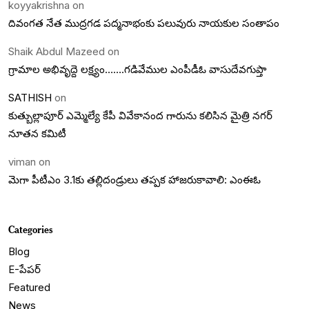
koyyakrishna
on
దివంగత నేత ముద్రగడ పద్మనాభంకు పలువురు నాయకుల సంతాపం
Shaik Abdul Mazeed
on
గ్రామాల అభివృద్దె లక్ష్యం…….గడివేముల ఎంపీడీఓ వాసుదేవగుప్తా
SATHISH
on
కుత్బుల్లాపూర్ ఎమ్మెల్యే కేపీ వివేకానంద గారును కలిసిన మైత్రి నగర్
నూతన కమిటీ
viman
on
మెగా పీటీఎం 3.1కు తల్లిదండ్రులు తప్పక హాజరుకావాలి: ఎంఈఓ
Categories
Blog
E-పేపర్
Featured
News