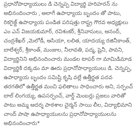
ప్రధానోపాధ్యాయులు డి చెన్నప్ప విద్యార్థి హరిహరన్ ను
అభినందించారు , అలాగే ఉపాధ్యాయ బృందం తో పాటు,
రికగైజ్డ్ ఉపాధ్యాయ పండిత పరిషత్తు రాష్ట్ర గౌరవ అధ్యక్షులు
ఎం ఎన్ విజయకుమార్, రవిశంకర్, శ్రీనివాసులు, ఆనంద్,
చంద్రశేఖర్ ,మెలోడీ, ఆసియా, లలిత, యాదయ్య రజినీకాంత్,
బాలేశ్వర్, శ్రీకాంత్, మంజుల, నీలావతి, పద్మ, షైనీ, పావని,
విద్యార్థినిని అభినందించారు మండల టాపర్ గా మామిడిమాడ
విద్యార్థికి దక్కడం మా ఊరు ప్రధానోపాధ్యాయులు డి. చెన్నప్ప,
ఉపాధ్యాయ బృందం సమిష్టి కృషి వల్లే ఉత్తీర్ణత పదవ
తరగతిలో ఉత్తీర్ణత మంచి ఫలితాలు సాధించారు అని, సర్పంచ్
బాల్ లింగయ్య, ఉపసర్పంచ్, వార్డ్ మెంబర్లు ప్రజలు వారితో
పాటు అమ్మ ఆదర్శ పాఠశాల చైర్మన్ సాయి లీల, విద్యాభిమాని
చాంద్ పాషా ఉపాధ్యాయులను ప్రధానోపాధ్యాయులను
అభినందించారు*