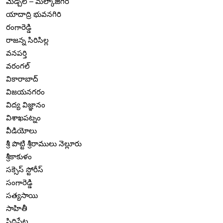
మేడ్చల్ – మల్కాజిగిరి
యాదాద్రి భువనగిరి
రంగారెడ్డి
రాజన్న సిరిసిల్ల
వనపర్తి
వరంగల్
వికారాబాద్
విజయనగరం
విద్య విజ్ఞానం
విశాఖపట్నం
వీడియోలు
శ్రీ పొట్టి శ్రీరాములు నెల్లూరు
శ్రీకాకుళం
సక్సెస్ స్టోరీస్
సంగారెడ్డి
సత్యసాయి
సాహితీ
సిద్ధిపేట