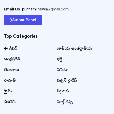
Email Us
:
punnami.news
@gmail.com
Author Panel
Top Categories​
ఈ పేపర్
జాతీయ అంతర్జాతీయ
ఆంధ్రప్రదేశ్
భక్తి
తెలంగాణ
సినిమా
సాహితీ
సక్సెస్ స్టోరీస్
క్రైమ్
పిల్లలకు
బిజినెస్
హెల్త్ టిప్స్