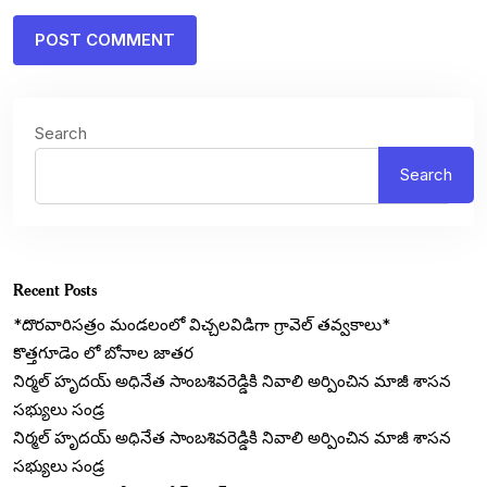
Search
Search
Recent Posts
*దొరవారిసత్రం మండలంలో విచ్చలవిడిగా గ్రావెల్ తవ్వకాలు*
కొత్తగూడెం లో బోనాల జాతర
నిర్మల్ హృదయ్ అధినేత సాంబశివరెడ్డికి నివాలి అర్పించిన మాజీ శాసన
సభ్యులు సండ్ర
నిర్మల్ హృదయ్ అధినేత సాంబశివరెడ్డికి నివాలి అర్పించిన మాజీ శాసన
సభ్యులు సండ్ర