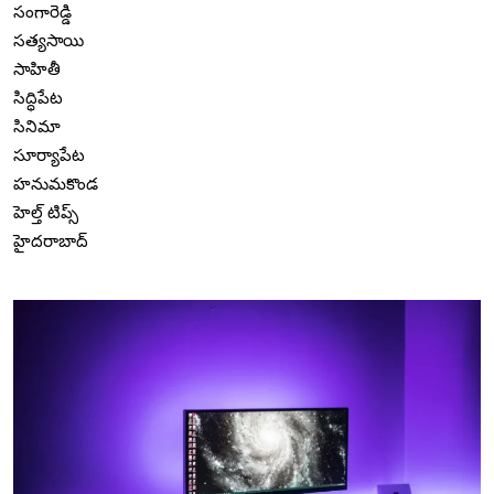
సంగారెడ్డి
సత్యసాయి
సాహితీ
సిద్ధిపేట
సినిమా
సూర్యాపేట
హనుమకొండ
హెల్త్ టిప్స్
హైదరాబాద్