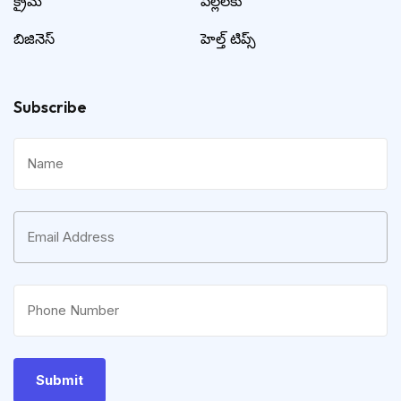
క్రైమ్
పిల్లలకు
బిజినెస్
హెల్త్ టిప్స్
Subscribe