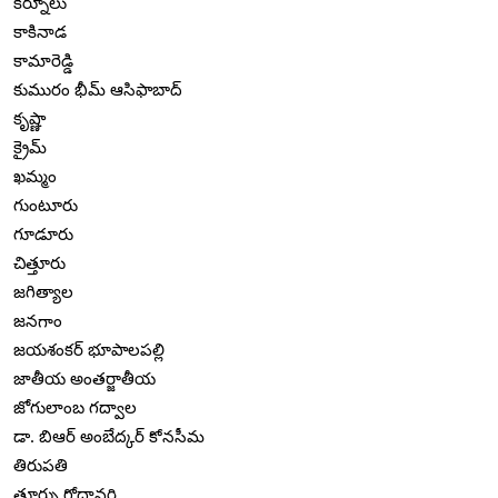
కర్నూలు
కాకినాడ
కామారెడ్డి
కుమురం భీమ్ ఆసిఫాబాద్
కృష్ణా
క్రైమ్
ఖమ్మం
గుంటూరు
గూడూరు
చిత్తూరు
జగిత్యాల
జనగాం
జయశంకర్ భూపాలపల్లి
జాతీయ అంతర్జాతీయ
జోగులాంబ గద్వాల
డా. బిఆర్ అంబేద్కర్ కోనసీమ
తిరుపతి
తూర్పు గోదావరి