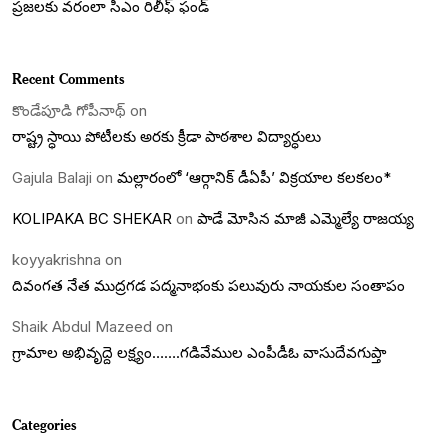
ప్రజలకు వరంలా సీఎం రిలీఫ్ ఫండ్
Recent Comments
కొండేపూడి గోపీనాథ్
on
రాష్ట్ర స్ధాయి పోటీలకు అరకు క్రీడా పాఠశాల విద్యార్ధులు
Gajula Balaji
on
మల్లారంలో ‘ఆర్గానిక్ డీఏపీ’ విక్రయాల కలకలం*
KOLIPAKA BC SHEKAR
on
పాడే మోసిన మాజీ ఎమ్మెల్యే రాజయ్య
koyyakrishna
on
దివంగత నేత ముద్రగడ పద్మనాభంకు పలువురు నాయకుల సంతాపం
Shaik Abdul Mazeed
on
గ్రామాల అభివృద్దె లక్ష్యం…….గడివేముల ఎంపీడీఓ వాసుదేవగుప్తా
Categories