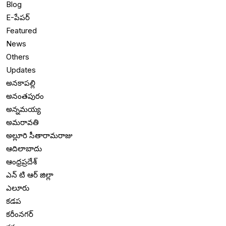
Blog
E-పేపర్
Featured
News
Others
Updates
అనకాపల్లి
అనంతపురం
అన్నమయ్య
అమరావతి
అల్లూరి సీతారామరాజు
ఆదిలాబాదు
ఆంధ్రప్రదేశ్
ఎన్ టి ఆర్ జిల్లా
ఎలూరు
కడప
కరీంనగర్