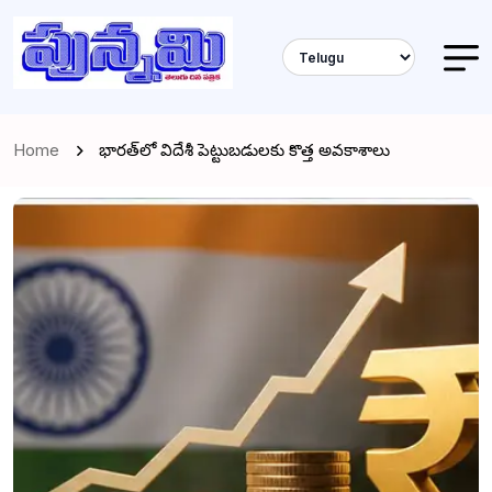
Home
భారత్‌లో విదేశీ పెట్టుబడులకు కొత్త అవకాశాలు