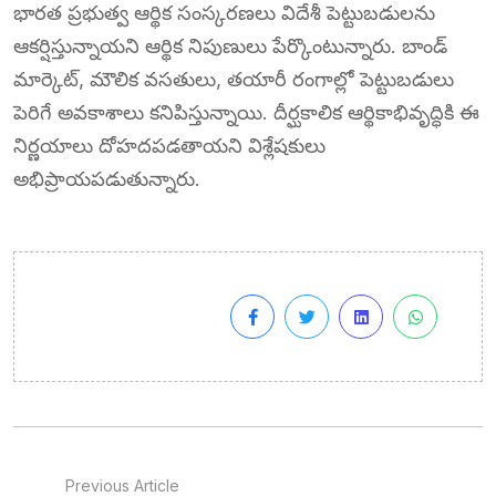
భారత ప్రభుత్వ ఆర్థిక సంస్కరణలు విదేశీ పెట్టుబడులను
ఆకర్షిస్తున్నాయని ఆర్థిక నిపుణులు పేర్కొంటున్నారు. బాండ్
మార్కెట్, మౌలిక వసతులు, తయారీ రంగాల్లో పెట్టుబడులు
పెరిగే అవకాశాలు కనిపిస్తున్నాయి. దీర్ఘకాలిక ఆర్థికాభివృద్ధికి ఈ
నిర్ణయాలు దోహదపడతాయని విశ్లేషకులు
అభిప్రాయపడుతున్నారు.
Previous Article