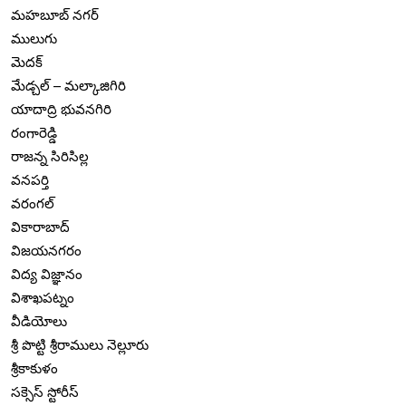
మహబూబ్ నగర్
ములుగు
మెదక్
మేడ్చల్ – మల్కాజిగిరి
యాదాద్రి భువనగిరి
రంగారెడ్డి
రాజన్న సిరిసిల్ల
వనపర్తి
వరంగల్
వికారాబాద్
విజయనగరం
విద్య విజ్ఞానం
విశాఖపట్నం
వీడియోలు
శ్రీ పొట్టి శ్రీరాములు నెల్లూరు
శ్రీకాకుళం
సక్సెస్ స్టోరీస్