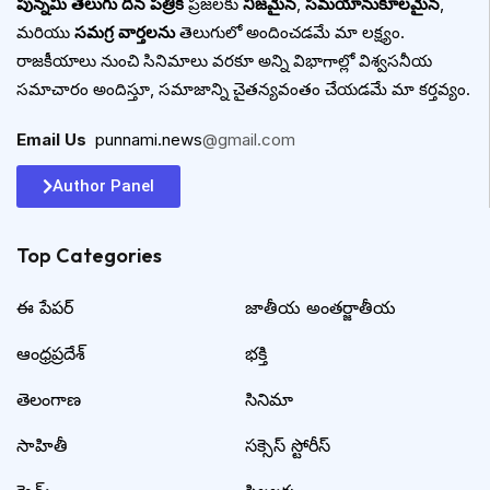
పున్నమి తెలుగు దిన పత్రిక
ప్రజలకు
నిజమైన
,
సమయానుకూలమైన
,
మరియు
సమగ్ర వార్తలను
తెలుగులో అందించడమే మా లక్ష్యం.
రాజకీయాలు నుంచి సినిమాలు వరకూ అన్ని విభాగాల్లో విశ్వసనీయ
సమాచారం అందిస్తూ, సమాజాన్ని చైతన్యవంతం చేయడమే మా కర్తవ్యం.
Email Us
:
punnami.news
@gmail.com
Author Panel
Top Categories​
ఈ పేపర్
జాతీయ అంతర్జాతీయ
ఆంధ్రప్రదేశ్
భక్తి
తెలంగాణ
సినిమా
సాహితీ
సక్సెస్ స్టోరీస్