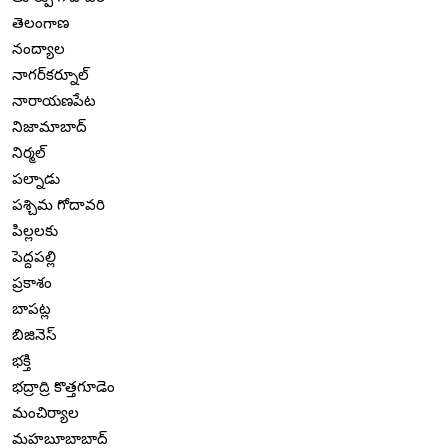
తెలంగాణ
నంద్యాల
నాగర్‌కర్నూల్
నారాయణపేట
నిజామాబాద్
నిర్మల్
పల్నాడు
పశ్చిమ గోదావరి
పిల్లలకు
పెద్దపల్లి
ప్రకాశం
బాపట్ల
బిజినెస్
భక్తి
భద్రాద్రి కొత్తగూడెం
మంచిర్యాల
మహబూబాబాద్