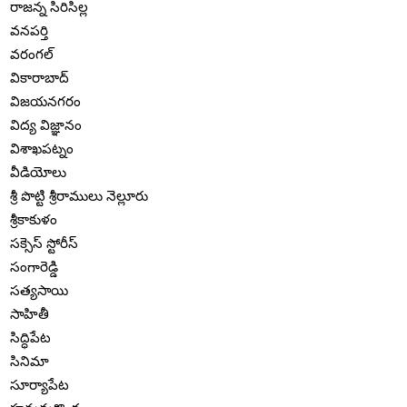
రాజన్న సిరిసిల్ల
వనపర్తి
వరంగల్
వికారాబాద్
విజయనగరం
విద్య విజ్ఞానం
విశాఖపట్నం
వీడియోలు
శ్రీ పొట్టి శ్రీరాములు నెల్లూరు
శ్రీకాకుళం
సక్సెస్ స్టోరీస్
సంగారెడ్డి
సత్యసాయి
సాహితీ
సిద్ధిపేట
సినిమా
సూర్యాపేట