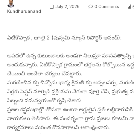
July 2, 2026
0 Comments
Kundhuruanand
ఏటికొప్పాక , జూలై 2 (పున్నమి న్యూస్ రిపోర్టర్ ఆనంద్):
ఆపదలో ఉన్న కుటుంబాలకు అండగా నిలుస్తూ మానవత్వాన్ని 
అందుకున్నారు. ఏటికొప్పాక గ్రామంలో భర్తలను కోల్పోయిన ఇద్దర
చేయించి అందేలా చర్యలు చేపట్టారు.
మరణించిన కర్రి చిన్నోడు భార్య శ్రీమతి కర్రి అప్పలనర్స, మ
పేర్లకు పెన్షన్ మార్పిడి ప్రక్రియను వేగంగా పూర్తి చేసి, ప
సిబ్బంది సమన్వయంతో కృషి చేశారు.
ప్రజల కష్టసుఖాల్లో తోడుగా ఉంటూ అర్హులైన ప్రతి లబ్ధిదారున
నాయకులు తెలిపారు. ఈ సందర్భంగా గ్రామ ప్రజలు కూటమి నాయ
కార్యక్రమాలు మరింత కొనసాగాలని ఆకాంక్షించారు.