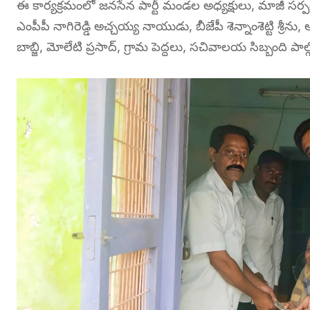
ఈ కార్యక్రమంలో జనసేన పార్టీ మండల అధ్యక్షులు, మాజీ సర్పంచ్
ఎంపీపీ నాగిరెడ్డి అచ్చయ్య నాయుడు, బీజేపీ శెన్నాంశెట్టి శ్రీను
బాబ్జి, మోలేటి ప్రసాద్, గ్రామ పెద్దలు, సచివాలయ సిబ్బంది పాల్