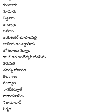
గుంటూరు
గూడూరు
చిత్తూరు
జగిత్యాల
జనగాం
జయశంకర్ భూపాలపల్లి
జాతీయ అంతర్జాతీయ
జోగులాంబ గద్వాల
డా. బిఆర్ అంబేద్కర్ కోనసీమ
తిరుపతి
తూర్పు గోదావరి
తెలంగాణ
నంద్యాల
నాగర్‌కర్నూల్
నారాయణపేట
నిజామాబాద్
నిర్మల్