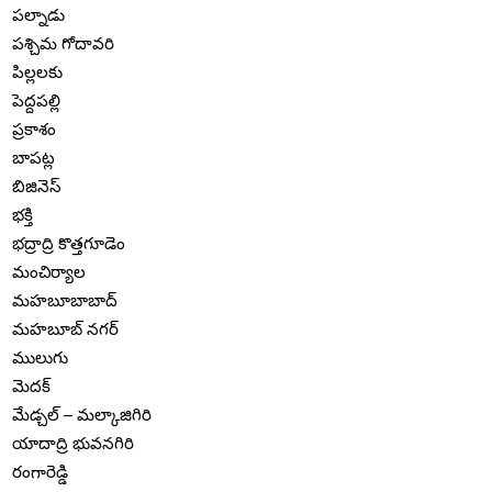
పల్నాడు
పశ్చిమ గోదావరి
పిల్లలకు
పెద్దపల్లి
ప్రకాశం
బాపట్ల
బిజినెస్
భక్తి
భద్రాద్రి కొత్తగూడెం
మంచిర్యాల
మహబూబాబాద్
మహబూబ్ నగర్
ములుగు
మెదక్
మేడ్చల్ – మల్కాజిగిరి
యాదాద్రి భువనగిరి
రంగారెడ్డి