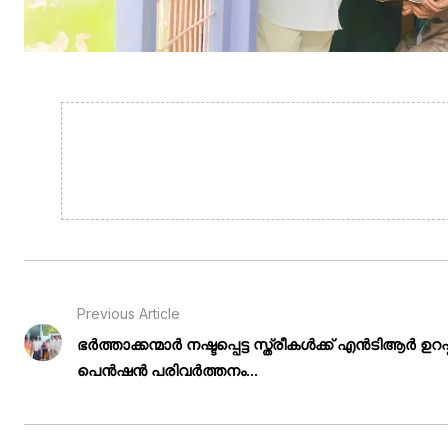
Previous Article
ഭർത്താക്കന്മാർ നഷ്ടപ്പെട്ട സ്ത്രീകൾക്ക് എൻ‌ടി‌ആർ ഉറ
പെൻഷൻ പരിവർത്തനം...