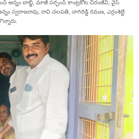
 అన్నం బాబ్జి, మాజీ సర్పంచ్ కాంట్రకోట చిరంజీవి, వైస్
, అన్నం స్వరాజరావు, రావి చలపతి, నాగిరెడ్డి రమణ, ఎర్రంశెట్టి
గొన్నారు.