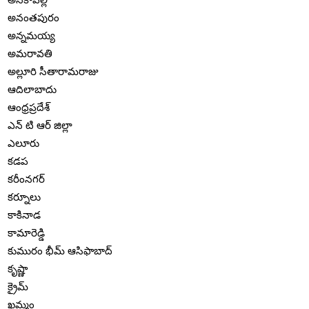
అనంతపురం
అన్నమయ్య
అమరావతి
అల్లూరి సీతారామరాజు
ఆదిలాబాదు
ఆంధ్రప్రదేశ్
ఎన్ టి ఆర్ జిల్లా
ఎలూరు
కడప
కరీంనగర్
కర్నూలు
కాకినాడ
కామారెడ్డి
కుమురం భీమ్ ఆసిఫాబాద్
కృష్ణా
క్రైమ్
ఖమ్మం