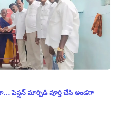
 పెన్షన్ మార్పిడి పూర్తి చేసి అండగా