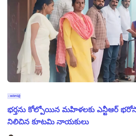
- అనకాపల్లి
భర్తను కోల్పోయిన మహిళలకు ఎన్టీఆర్ భరోసా…
నిలిచిన కూటమి నాయకులు