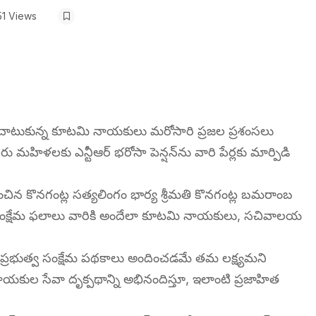
51 Views
చాటుకున్న కూటమి నాయకులు మరోసారి ప్రజల ప్రశంసలు
ు మహిళలకు ఎన్టీఆర్ భరోసా పెన్షన్‌ను వారి పేర్లకు మార్పిడి
రణించిన కొనగంట్ల సత్యలింగం భార్య శ్రీమతి కొనగంట్ల బమరాంబ
్రభుత్వ సంక్షేమ ఫలాలు వారికి అందేలా కూటమి నాయకులు, సచివాలయ
ికి ప్రభుత్వ సంక్షేమ పథకాలు అందించడమే తమ లక్ష్యమని
కుల సేవా దృక్పథాన్ని అభినందిస్తూ, ఇలాంటి ప్రజాహిత