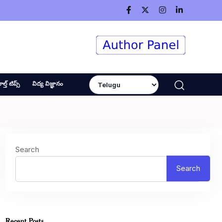
ెల్త్ టిప్స్
విద్య విజ్ఞానం
Search
Search
Recent Posts