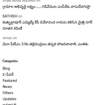
Shaik Abdul Mazeed
on
గ్రామాల అభివృద్దె లక్ష్యం…….గడివేముల ఎంపీడీఓ వాసుదేవగుప్తా
SATHISH
on
కుత్బుల్లాపూర్ ఎమ్మెల్యే కేపీ వివేకానంద గారును కలిసిన మైత్రి నగర్
నూతన కమిటీ
viman
on
మెగా పీటీఎం 3.1కు తల్లిదండ్రులు తప్పక హాజరుకావాలి: ఎంఈఓ
Categories
Blog
E-పేపర్
Featured
News
Others
Updates
అనకాపల్లి