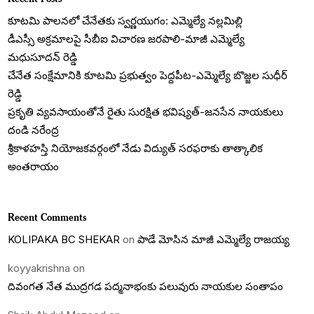
కూటమి పాలనలో చేనేతకు స్వర్ణయుగం: ఎమ్మెల్యే నల్లమిల్లి
డీఎస్సీ అక్రమాలపై సీబీఐ విచారణ జరపాలి-మాజీ ఎమ్మెల్యే
మధుసూదన్ రెడ్డి
చేనేత సంక్షేమానికి కూటమి ప్రభుత్వం పెద్దపీట-ఎమ్మెల్యే బొజ్జల సుధీర్
రెడ్డి
ప్రకృతి వ్యవసాయంతోనే రైతు సురక్షిత భవిష్యత్-జనసేన నాయకులు
దండి నరేంద్ర
శ్రీకాళహస్తి నియోజకవర్గంలో నేడు విద్యుత్ సరఫరాకు తాత్కాలిక
అంతరాయం
Recent Comments
KOLIPAKA BC SHEKAR
on
పాడే మోసిన మాజీ ఎమ్మెల్యే రాజయ్య
koyyakrishna
on
దివంగత నేత ముద్రగడ పద్మనాభంకు పలువురు నాయకుల సంతాపం