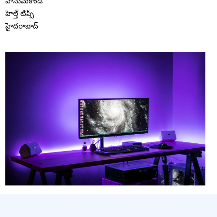
హనుమకొండ
హెల్త్ టిప్స్
హైదరాబాద్