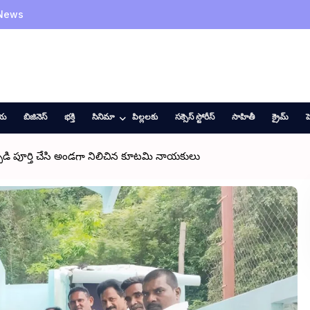
 News
ీయ
బిజినెస్
భక్తి
సినిమా
పిల్లలకు
సక్సెస్ స్టోరీస్
సాహితీ
క్రైమ్
హ
్పిడి పూర్తి చేసి అండగా నిలిచిన కూటమి నాయకులు