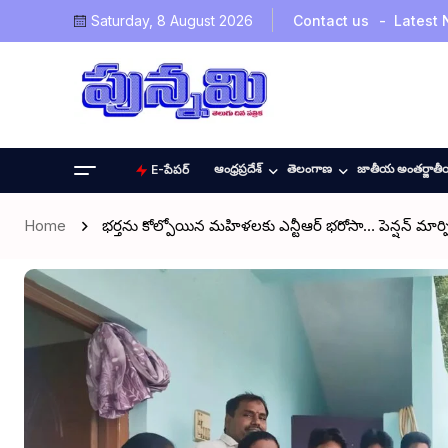
Saturday, 8 August 2026
Contact us
Latest
ఆంధ్రప్రదేశ్
తెలంగాణ
జాతీయ అంతర్జాత
E-పేపర్
Home
భర్తను కోల్పోయిన మహిళలకు ఎన్టీఆర్ భరోసా… పెన్షన్ మార