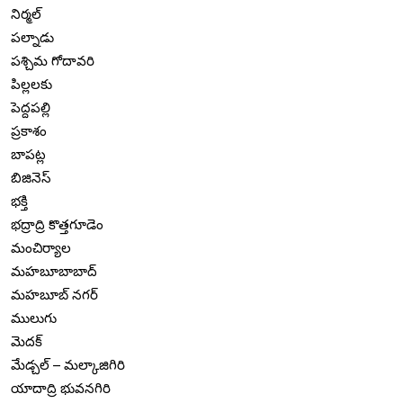
నిర్మల్
పల్నాడు
పశ్చిమ గోదావరి
పిల్లలకు
పెద్దపల్లి
ప్రకాశం
బాపట్ల
బిజినెస్
భక్తి
భద్రాద్రి కొత్తగూడెం
మంచిర్యాల
మహబూబాబాద్
మహబూబ్ నగర్
ములుగు
మెదక్
మేడ్చల్ – మల్కాజిగిరి
యాదాద్రి భువనగిరి