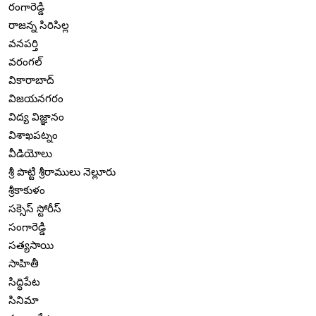
రంగారెడ్డి
రాజన్న సిరిసిల్ల
వనపర్తి
వరంగల్
వికారాబాద్
విజయనగరం
విద్య విజ్ఞానం
విశాఖపట్నం
వీడియోలు
శ్రీ పొట్టి శ్రీరాములు నెల్లూరు
శ్రీకాకుళం
సక్సెస్ స్టోరీస్
సంగారెడ్డి
సత్యసాయి
సాహితీ
సిద్ధిపేట
సినిమా