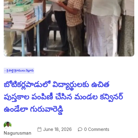
- శ్రీ పొట్టి శ్రీరాములు నెల్లూరు
బోటికర్లపాడులో విద్యార్థులకు ఉచిత
పుస్తకాల పంపిణీ చేసిన మండల కన్వినర్
ఉండేలా గురువారెడ్డి
June 18, 2026
0 Comments
Nagurusman