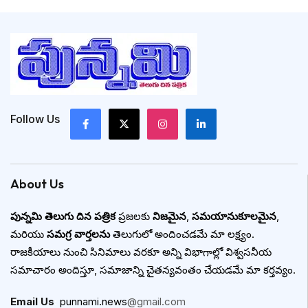
Follow Us
About Us
పున్నమి తెలుగు దిన పత్రిక
ప్రజలకు
నిజమైన
,
సమయానుకూలమైన
,
మరియు
సమగ్ర వార్తలను
తెలుగులో అందించడమే మా లక్ష్యం.
రాజకీయాలు నుంచి సినిమాలు వరకూ అన్ని విభాగాల్లో విశ్వసనీయ
సమాచారం అందిస్తూ, సమాజాన్ని చైతన్యవంతం చేయడమే మా కర్తవ్యం.
Email Us
:
punnami.news
@gmail.com