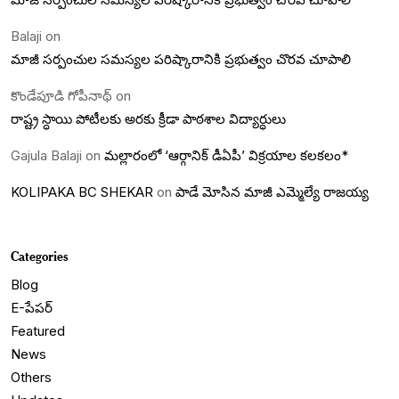
Balaji
on
మాజీ సర్పంచుల సమస్యల పరిష్కారానికి ప్రభుత్వం చొరవ చూపాలి
కొండేపూడి గోపీనాథ్
on
రాష్ట్ర స్ధాయి పోటీలకు అరకు క్రీడా పాఠశాల విద్యార్ధులు
Gajula Balaji
on
మల్లారంలో ‘ఆర్గానిక్ డీఏపీ’ విక్రయాల కలకలం*
KOLIPAKA BC SHEKAR
on
పాడే మోసిన మాజీ ఎమ్మెల్యే రాజయ్య
Categories
Blog
E-పేపర్
Featured
News
Others