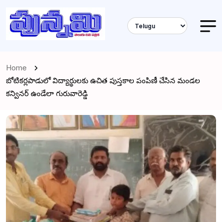
Home
బోటికర్లపాడులో విద్యార్థులకు ఉచిత పుస్తకాల పంపిణీ చేసిన మండల
కన్వినర్ ఉండేలా గురువారెడ్డి