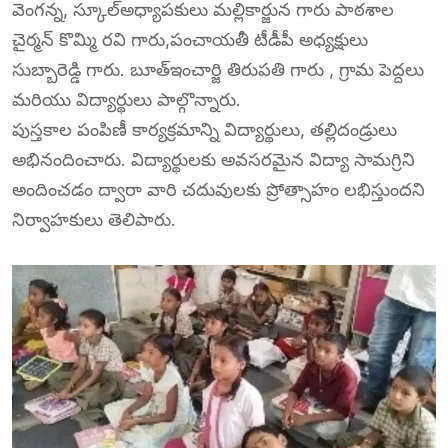
వెంగన్న, స్కూల్అధ్యాపకులు మల్లికార్జున గారు పాఠశాల
చైర్మన్ కొమ్మి రవి గారు,పంచాయతీ టీడీపీ అధ్యక్షులు
సుబ్బారెడ్డి గారు. బూత్ఇంచార్జి తిరుపతి గారు , గ్రామ పెద్దలు
మరియు విద్యార్థులు పాల్గొన్నారు.
పుస్తకాల పంపిణీ కార్యక్రమాన్ని విద్యార్థులు, తల్లిదండ్రులు
అభినందించారు. విద్యార్థులకు అవసరమైన విద్యా సామగ్రిని
అందించడం ద్వారా వారి చదువులకు ప్రోత్సాహం లభిస్తుందని
నిర్వాహకులు తెలిపారు.