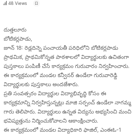
48 Views
దుత్తలూరు
బోటికర్లపాడు,
జూన్ 18: రెడ్లదిన్నె పంచాయతీ పరిధిలోని బోటికర్లపాడు
ప్రాథమిక, ప్రాథమికోన్నత పాఠశాలలో విద్యార్థులకు ఉచితంగా
పుస్తకాలు పంపిణీ చేసే కార్యక్రమం గురువారం నిర్వహించారు.
ఈ కార్యక్రమంలో మండల కన్వీనర్ ఉండేలా గురువారెడ్డి
విద్యార్థులకు పుస్తకాలు అందజేశారు.
ప్రతి సంవత్సరం విద్యార్థుల విద్యాభివృద్ధి కోసం ఈ
కార్యక్రమాన్ని నిర్వహిస్తున్నట్లు మాజి సర్పంచ్ ఉండేలా నాగమ్మ
గారు తెలిపారు. విద్యార్థులు ఉన్నత విద్యను అభ్యసించి మంచి
భవిష్యత్తును నిర్మించుకోవాలని ఆకాంక్షించారు.
ఈ కార్యక్రమంలో మండల విద్యాధికారి ఫాజిల్, ఎంఈఓ-1