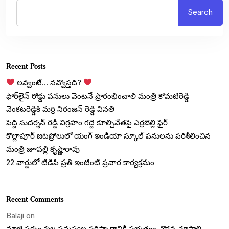
Search
Recent Posts
లవ్వంటే… నవ్వొస్తది?
ఫోర్‌లైన్ రోడ్డు పనులు వెంటనే ప్రారంభించాలి మంత్రి కోమటిరెడ్డి
వెంకటరెడ్డికి మర్రి నిరంజన్ రెడ్డి వినతి
పెద్ది సుదర్శన్ రెడ్డి విగ్రహం గద్దె కూల్చివేతపై ఎర్రబెల్లి ఫైర్
కొల్లాపూర్ జటప్రోలులో యంగ్‌ ఇండియా స్కూల్‌ పనులను పరిశీలించిన
మంత్రి జూపల్లి కృష్ణారావు
22 వార్డులో టిడిపి ప్రతి ఇంటింటి ప్రచార కార్యక్రమం
Recent Comments
Balaji
on
మాజీ సర్పంచుల సమస్యల పరిష్కారానికి ప్రభుత్వం చొరవ చూపాలి