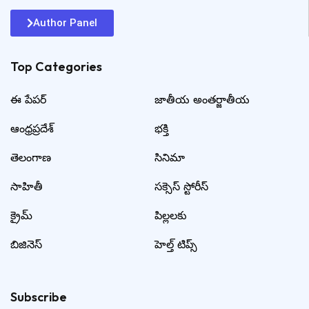
Author Panel
Top Categories​
ఈ పేపర్
జాతీయ అంతర్జాతీయ
ఆంధ్రప్రదేశ్
భక్తి
తెలంగాణ
సినిమా
సాహితీ
సక్సెస్ స్టోరీస్
క్రైమ్
పిల్లలకు
బిజినెస్
హెల్త్ టిప్స్
Subscribe