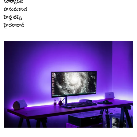
సూర్యాపేట
హనుమకొండ
హెల్త్ టిప్స్
హైదరాబాద్