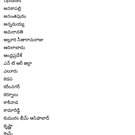
Updates
అనకాపల్లి
అనంతపురం
అన్నమయ్య
అమరావతి
అల్లూరి సీతారామరాజు
ఆదిలాబాదు
ఆంధ్రప్రదేశ్
ఎన్ టి ఆర్ జిల్లా
ఎలూరు
కడప
కరీంనగర్
కర్నూలు
కాకినాడ
కామారెడ్డి
కుమురం భీమ్ ఆసిఫాబాద్
కృష్ణా
క్రైమ్