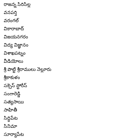
రాజన్న సిరిసిల్ల
వనపర్తి
వరంగల్
వికారాబాద్
విజయనగరం
విద్య విజ్ఞానం
విశాఖపట్నం
వీడియోలు
శ్రీ పొట్టి శ్రీరాములు నెల్లూరు
శ్రీకాకుళం
సక్సెస్ స్టోరీస్
సంగారెడ్డి
సత్యసాయి
సాహితీ
సిద్ధిపేట
సినిమా
సూర్యాపేట