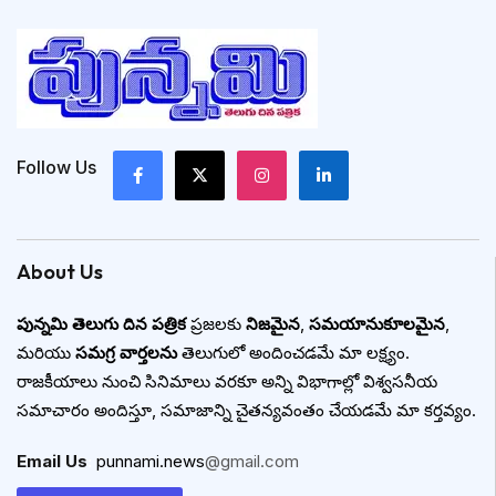
Follow Us
About Us
పున్నమి తెలుగు దిన పత్రిక
ప్రజలకు
నిజమైన
,
సమయానుకూలమైన
,
మరియు
సమగ్ర వార్తలను
తెలుగులో అందించడమే మా లక్ష్యం.
రాజకీయాలు నుంచి సినిమాలు వరకూ అన్ని విభాగాల్లో విశ్వసనీయ
సమాచారం అందిస్తూ, సమాజాన్ని చైతన్యవంతం చేయడమే మా కర్తవ్యం.
Email Us
:
punnami.news
@gmail.com