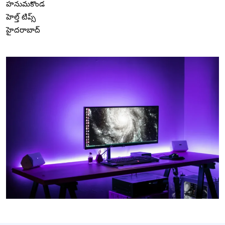
హనుమకొండ
హెల్త్ టిప్స్
హైదరాబాద్