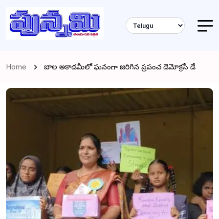
Home
బాల అకాడమీలో ఘనంగా జరిగిన ప్రపంచ డెమోక్రసీ డే