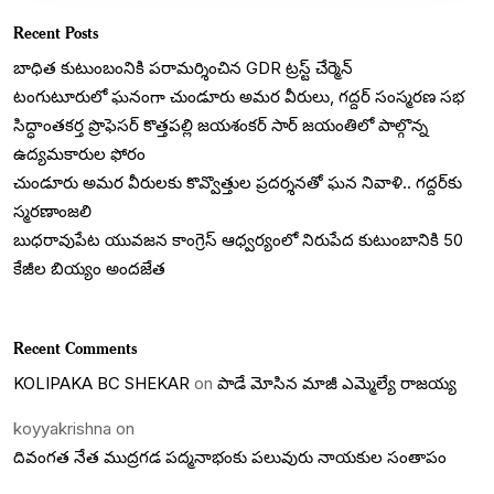
Recent Posts
బాధిత కుటుంబంనికి పరామర్శించిన GDR ట్రస్ట్ చేర్మెన్
టంగుటూరులో ఘనంగా చుండూరు అమర వీరులు, గద్దర్ సంస్మరణ సభ
సిద్ధాంతకర్త ప్రొఫెసర్ కొత్తపల్లి జయశంకర్ సార్ జయంతిలో పాల్గొన్న
ఉద్యమకారుల ఫోరం
చుండూరు అమర వీరులకు కొవ్వొత్తుల ప్రదర్శనతో ఘన నివాళి.. గద్దర్‌కు
స్మరణాంజలి
బుధరావుపేట యువజన కాంగ్రెస్ ఆధ్వర్యంలో నిరుపేద కుటుంబానికి 50
కేజీల బియ్యం అందజేత
Recent Comments
KOLIPAKA BC SHEKAR
on
పాడే మోసిన మాజీ ఎమ్మెల్యే రాజయ్య
koyyakrishna
on
దివంగత నేత ముద్రగడ పద్మనాభంకు పలువురు నాయకుల సంతాపం