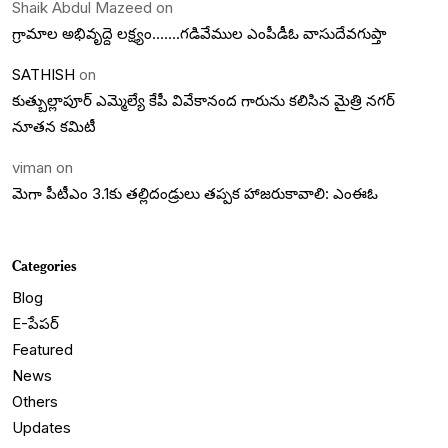
Shaik Abdul Mazeed
on
గ్రామాల అభివృద్దె లక్ష్యం…….గడివేముల ఎంపీడీఓ వాసుదేవగుప్తా
SATHISH
on
కుత్బుల్లాపూర్ ఎమ్మెల్యే కేపీ వివేకానంద గారును కలిసిన మైత్రి నగర్
నూతన కమిటీ
viman
on
మెగా పీటీఎం 3.1కు తల్లిదండ్రులు తప్పక హాజరుకావాలి: ఎంఈఓ
Categories
Blog
E-పేపర్
Featured
News
Others
Updates