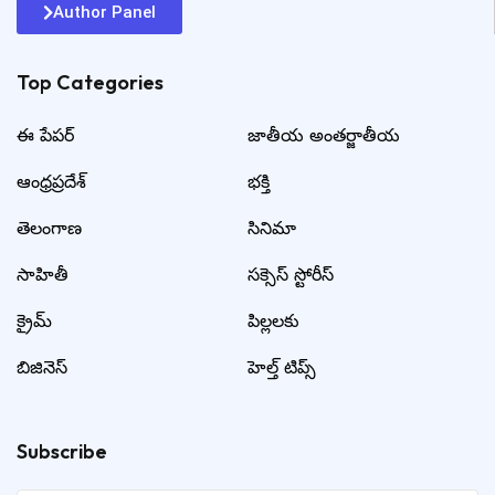
Author Panel
Top Categories​
ఈ పేపర్
జాతీయ అంతర్జాతీయ
ఆంధ్రప్రదేశ్
భక్తి
తెలంగాణ
సినిమా
సాహితీ
సక్సెస్ స్టోరీస్
క్రైమ్
పిల్లలకు
బిజినెస్
హెల్త్ టిప్స్
Subscribe