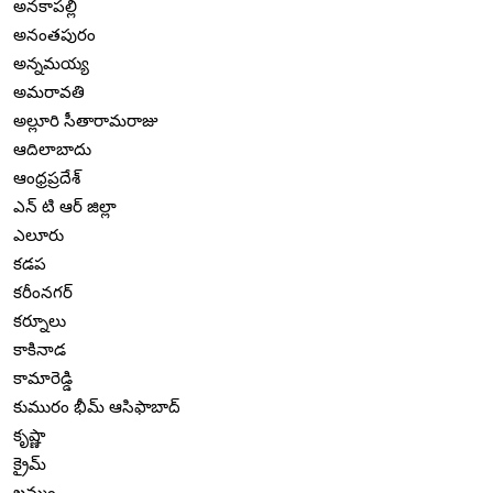
అనకాపల్లి
అనంతపురం
అన్నమయ్య
అమరావతి
అల్లూరి సీతారామరాజు
ఆదిలాబాదు
ఆంధ్రప్రదేశ్
ఎన్ టి ఆర్ జిల్లా
ఎలూరు
కడప
కరీంనగర్
కర్నూలు
కాకినాడ
కామారెడ్డి
కుమురం భీమ్ ఆసిఫాబాద్
కృష్ణా
క్రైమ్
ఖమ్మం