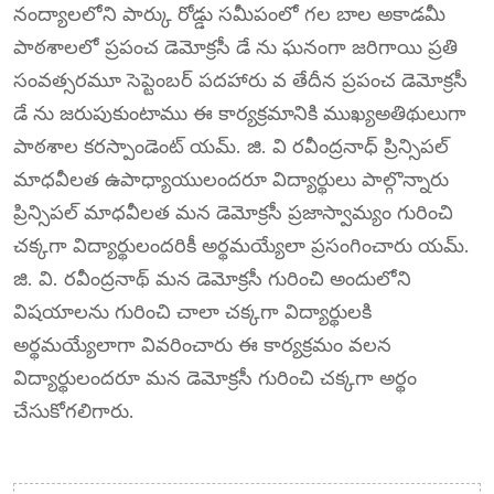
నంద్యాలలోని పార్కు రోడ్డు సమీపంలో గల బాల అకాడమీ
పాఠశాలలో ప్రపంచ డెమోక్రసీ డే ను ఘనంగా జరిగాయి ప్రతి
సంవత్సరమూ సెప్టెంబర్ పదహారు వ తేదీన ప్రపంచ డెమోక్రసీ
డే ను జరుపుకుంటాము ఈ కార్యక్రమానికి ముఖ్యఅతిథులుగా
పాఠశాల కరస్పాండెంట్ యమ్. జి. వి రవీంద్రనాధ్ ప్రిన్సిపల్
మాధవీలత ఉపాధ్యాయులందరూ విద్యార్థులు పాల్గొన్నారు
ప్రిన్సిపల్ మాధవీలత మన డెమోక్రసీ ప్రజాస్వామ్యం గురించి
చక్కగా విద్యార్థులందరికీ అర్థమయ్యేలా ప్రసంగించారు యమ్.
జి. వి. రవీంద్రనాథ్ మన డెమోక్రసీ గురించి అందులోని
విషయాలను గురించి చాలా చక్కగా విద్యార్థులకి
అర్థమయ్యేలాగా వివరించారు ఈ కార్యక్రమం వలన
విద్యార్థులందరూ మన డెమోక్రసీ గురించి చక్కగా అర్థం
చేసుకోగలిగారు.