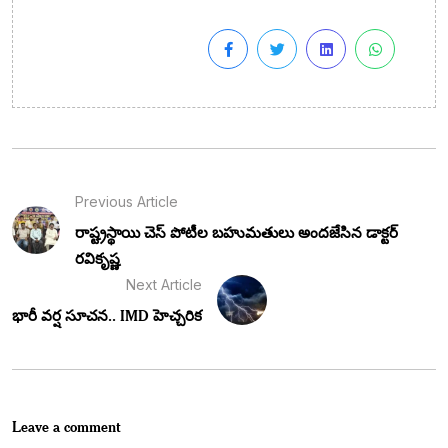
Previous Article
రాష్ట్రస్థాయి చెస్ పోటీల బహుమతులు అందజేసిన డాక్టర్
రవికృష్ణ
Next Article
భారీ వర్ష సూచన.. IMD హెచ్చరిక
Leave a comment