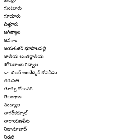
గుంటూరు
గూడూరు
చిత్తూరు
జగిత్యాల
జనగాం
జయశంకర్ భూపాలపల్లి
జాతీయ అంతర్జాతీయ
జోగులాంబ గద్వాల
డా. బిఆర్ అంబేద్కర్ కోనసీమ
తిరుపతి
తూర్పు గోదావరి
తెలంగాణ
నంద్యాల
నాగర్‌కర్నూల్
నారాయణపేట
నిజామాబాద్
నిర్మల్