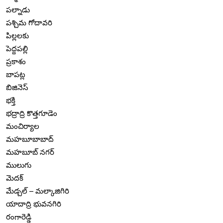
పల్నాడు
పశ్చిమ గోదావరి
పిల్లలకు
పెద్దపల్లి
ప్రకాశం
బాపట్ల
బిజినెస్
భక్తి
భద్రాద్రి కొత్తగూడెం
మంచిర్యాల
మహబూబాబాద్
మహబూబ్ నగర్
ములుగు
మెదక్
మేడ్చల్ – మల్కాజిగిరి
యాదాద్రి భువనగిరి
రంగారెడ్డి