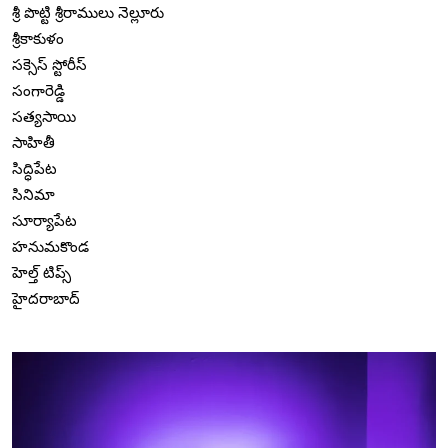
శ్రీ పొట్టి శ్రీరాములు నెల్లూరు
శ్రీకాకుళం
సక్సెస్ స్టోరీస్
సంగారెడ్డి
సత్యసాయి
సాహితీ
సిద్ధిపేట
సినిమా
సూర్యాపేట
హనుమకొండ
హెల్త్ టిప్స్
హైదరాబాద్