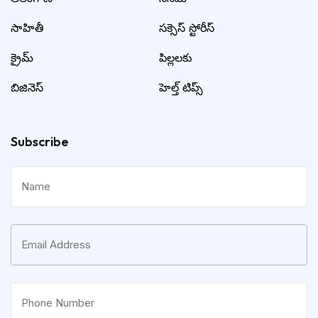
సాహితీ
సక్సెస్ స్టోరీస్
క్రైమ్
పిల్లలకు
బిజినెస్
హెల్త్ టిప్స్
Subscribe