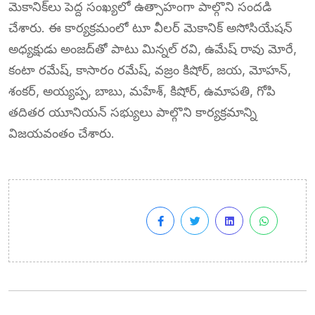
మెకానిక్‌లు పెద్ద సంఖ్యలో ఉత్సాహంగా పాల్గొని సందడి
చేశారు. ఈ కార్యక్రమంలో టూ వీలర్ మెకానిక్ అసోసియేషన్
అధ్యక్షుడు అంజద్‌తో పాటు మిన్నల్ రవి, ఉమేష్ రావు మోరే,
కంటా రమేష్, కాసారం రమేష్, వజ్రం కిషోర్, జయ, మోహన్,
శంకర్, అయ్యప్ప, బాబు, మహేశ్, కిషోర్, ఉమాపతి, గోపి
తదితర యూనియన్ సభ్యులు పాల్గొని కార్యక్రమాన్ని
విజయవంతం చేశారు.