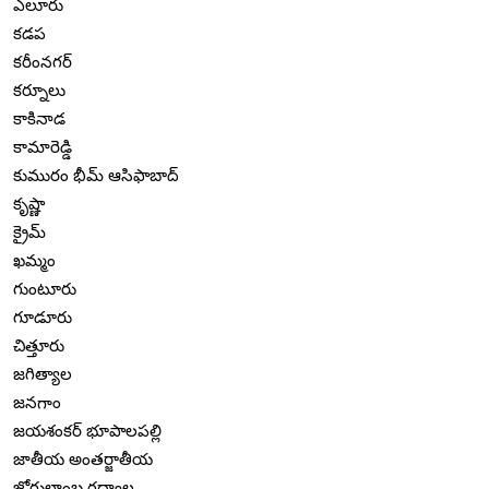
ఎలూరు
కడప
కరీంనగర్
కర్నూలు
కాకినాడ
కామారెడ్డి
కుమురం భీమ్ ఆసిఫాబాద్
కృష్ణా
క్రైమ్
ఖమ్మం
గుంటూరు
గూడూరు
చిత్తూరు
జగిత్యాల
జనగాం
జయశంకర్ భూపాలపల్లి
జాతీయ అంతర్జాతీయ
జోగులాంబ గద్వాల