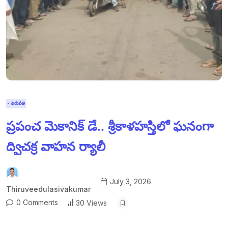
- తిరుపతి
ప్రపంచ మెకానిక్ డే.. శ్రీకాళహస్తిలో ఘనంగా
ద్విచక్ర వాహన ర్యాలీ
July 3, 2026
Thiruveedulasivakumar
0 Comments
30 Views