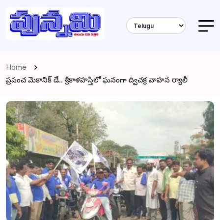
Home
ప్రపంచ మెకానిక్ డే.. శ్రీకాళహస్తిలో ఘనంగా ద్విచక్ర వాహన ర్యాలీ