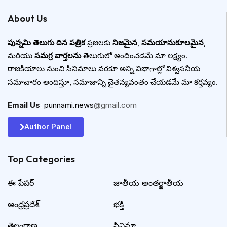
About Us
పున్నమి తెలుగు దిన పత్రిక
ప్రజలకు
నిజమైన
,
సమయానుకూలమైన
,
మరియు
సమగ్ర వార్తలను
తెలుగులో అందించడమే మా లక్ష్యం.
రాజకీయాలు నుంచి సినిమాలు వరకూ అన్ని విభాగాల్లో విశ్వసనీయ
సమాచారం అందిస్తూ, సమాజాన్ని చైతన్యవంతం చేయడమే మా కర్తవ్యం.
Email Us
:
punnami.news
@gmail.com
Author Panel
Top Categories​
ఈ పేపర్
జాతీయ అంతర్జాతీయ
ఆంధ్రప్రదేశ్
భక్తి
తెలంగాణ
సినిమా