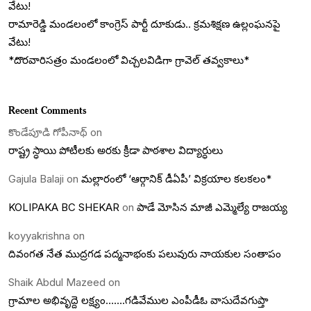
వేటు!
రామారెడ్డి మండలంలో కాంగ్రెస్ పార్టీ దూకుడు.. క్రమశిక్షణ ఉల్లంఘనపై
వేటు!
*దొరవారిసత్రం మండలంలో విచ్చలవిడిగా గ్రావెల్ తవ్వకాలు*
Recent Comments
కొండేపూడి గోపీనాథ్
on
రాష్ట్ర స్ధాయి పోటీలకు అరకు క్రీడా పాఠశాల విద్యార్ధులు
Gajula Balaji
on
మల్లారంలో ‘ఆర్గానిక్ డీఏపీ’ విక్రయాల కలకలం*
KOLIPAKA BC SHEKAR
on
పాడే మోసిన మాజీ ఎమ్మెల్యే రాజయ్య
koyyakrishna
on
దివంగత నేత ముద్రగడ పద్మనాభంకు పలువురు నాయకుల సంతాపం
Shaik Abdul Mazeed
on
గ్రామాల అభివృద్దె లక్ష్యం…….గడివేముల ఎంపీడీఓ వాసుదేవగుప్తా