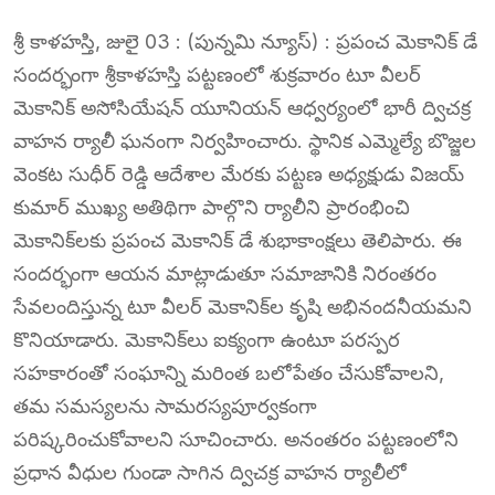
శ్రీ కాళహస్తి, జులై 03 : (పున్నమి న్యూస్) : ప్రపంచ మెకానిక్ డే
సందర్భంగా శ్రీకాళహస్తి పట్టణంలో శుక్రవారం టూ వీలర్
మెకానిక్ అసోసియేషన్ యూనియన్ ఆధ్వర్యంలో భారీ ద్విచక్ర
వాహన ర్యాలీ ఘనంగా నిర్వహించారు. స్థానిక ఎమ్మెల్యే బొజ్జల
వెంకట సుధీర్ రెడ్డి ఆదేశాల మేరకు పట్టణ అధ్యక్షుడు విజయ్
కుమార్ ముఖ్య అతిథిగా పాల్గొని ర్యాలీని ప్రారంభించి
మెకానిక్‌లకు ప్రపంచ మెకానిక్ డే శుభాకాంక్షలు తెలిపారు. ఈ
సందర్భంగా ఆయన మాట్లాడుతూ సమాజానికి నిరంతరం
సేవలందిస్తున్న టూ వీలర్ మెకానిక్‌ల కృషి అభినందనీయమని
కొనియాడారు. మెకానిక్‌లు ఐక్యంగా ఉంటూ పరస్పర
సహకారంతో సంఘాన్ని మరింత బలోపేతం చేసుకోవాలని,
తమ సమస్యలను సామరస్యపూర్వకంగా
పరిష్కరించుకోవాలని సూచించారు. అనంతరం పట్టణంలోని
ప్రధాన వీధుల గుండా సాగిన ద్విచక్ర వాహన ర్యాలీలో