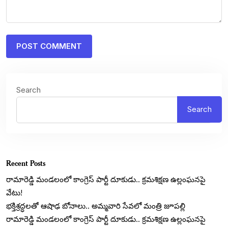
Search
Search
Recent Posts
రామారెడ్డి మండలంలో కాంగ్రెస్ పార్టీ దూకుడు.. క్రమశిక్షణ ఉల్లంఘనపై
వేటు!
​భక్తిశ్రద్ధలతో ఆషాఢ బోనాలు.. అమ్మవారి సేవలో మంత్రి జూపల్లి
రామారెడ్డి మండలంలో కాంగ్రెస్ పార్టీ దూకుడు.. క్రమశిక్షణ ఉల్లంఘనపై