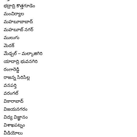
భద్రాద్రి కొత్తగూడెం
మంచిర్యాల
మహబూబాబాద్
మహబూబ్ నగర్
ములుగు
మెదక్
మేడ్చల్ – మల్కాజిగిరి
యాదాద్రి భువనగిరి
రంగారెడ్డి
రాజన్న సిరిసిల్ల
వనపర్తి
వరంగల్
వికారాబాద్
విజయనగరం
విద్య విజ్ఞానం
విశాఖపట్నం
వీడియోలు