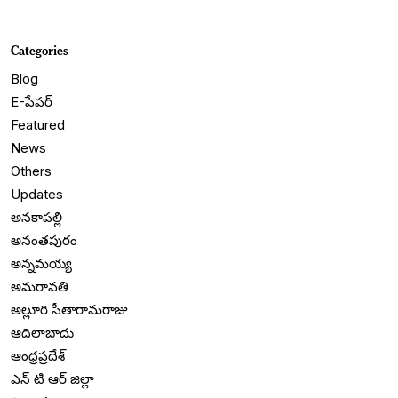
Categories
Blog
E-పేపర్
Featured
News
Others
Updates
అనకాపల్లి
అనంతపురం
అన్నమయ్య
అమరావతి
అల్లూరి సీతారామరాజు
ఆదిలాబాదు
ఆంధ్రప్రదేశ్
ఎన్ టి ఆర్ జిల్లా