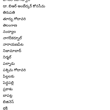
డా. బిఆర్ అంబేద్కర్ కోనసీమ
తిరుపతి
తూర్పు గోదావరి
తెలంగాణ
నంద్యాల
నాగర్‌కర్నూల్
నారాయణపేట
నిజామాబాద్
నిర్మల్
పల్నాడు
పశ్చిమ గోదావరి
పిల్లలకు
పెద్దపల్లి
ప్రకాశం
బాపట్ల
బిజినెస్
భక్తి