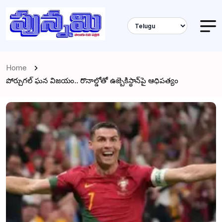
Home
పోర్చుగల్ ఘన విజయం.. రొనాల్డోతో ఉజ్బెకిస్థాన్‌పై ఆధిపత్యం