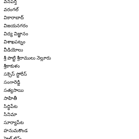
వనపర్తి
వరంగల్
వికారాబాద్
విజయనగరం
విద్య విజ్ఞానం
విశాఖపట్నం
వీడియోలు
శ్రీ పొట్టి శ్రీరాములు నెల్లూరు
శ్రీకాకుళం
సక్సెస్ స్టోరీస్
సంగారెడ్డి
సత్యసాయి
సాహితీ
సిద్ధిపేట
సినిమా
సూర్యాపేట
హనుమకొండ
హెల్త్ టిప్స్