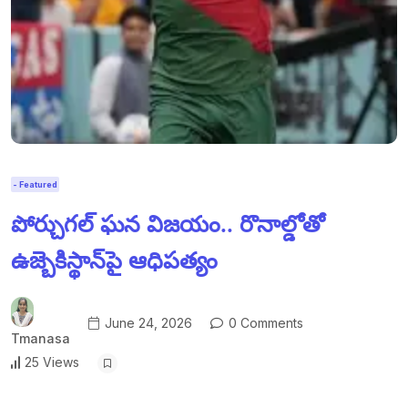
- Featured
పోర్చుగల్ ఘన విజయం.. రొనాల్డోతో
ఉజ్బెకిస్థాన్‌పై ఆధిపత్యం
June 24, 2026
0 Comments
Tmanasa
25 Views