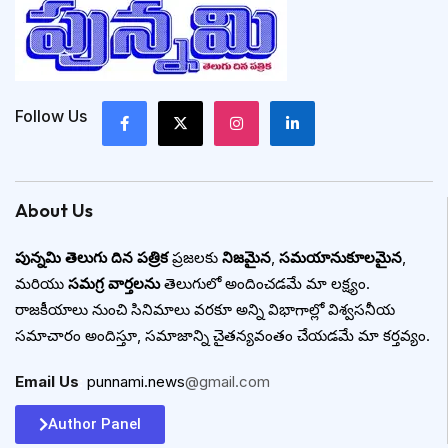
Follow Us
About Us
పున్నమి తెలుగు దిన పత్రిక
ప్రజలకు
నిజమైన
,
సమయానుకూలమైన
,
మరియు
సమగ్ర వార్తలను
తెలుగులో అందించడమే మా లక్ష్యం.
రాజకీయాలు నుంచి సినిమాలు వరకూ అన్ని విభాగాల్లో విశ్వసనీయ
సమాచారం అందిస్తూ, సమాజాన్ని చైతన్యవంతం చేయడమే మా కర్తవ్యం.
Email Us
:
punnami.news
@gmail.com
Author Panel