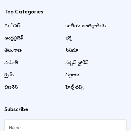
Top Categories​
ఈ పేపర్
జాతీయ అంతర్జాతీయ
ఆంధ్రప్రదేశ్
భక్తి
తెలంగాణ
సినిమా
సాహితీ
సక్సెస్ స్టోరీస్
క్రైమ్
పిల్లలకు
బిజినెస్
హెల్త్ టిప్స్
Subscribe