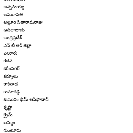
అన్నమయ్య
అమరావతి
అల్లూరి సీతారామరాజు
ఆదిలాబాదు
ఆంధ్రప్రదేశ్
ఎన్ టి ఆర్ జిల్లా
ఎలూరు
కడప
కరీంనగర్
కర్నూలు
కాకినాడ
కామారెడ్డి
కుమురం భీమ్ ఆసిఫాబాద్
కృష్ణా
క్రైమ్
ఖమ్మం
గుంటూరు