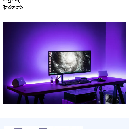
హైదరాబాద్