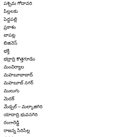
పశ్చిమ గోదావరి
పిల్లలకు
పెద్దపల్లి
ప్రకాశం
బాపట్ల
బిజినెస్
భక్తి
భద్రాద్రి కొత్తగూడెం
మంచిర్యాల
మహబూబాబాద్
మహబూబ్ నగర్
ములుగు
మెదక్
మేడ్చల్ – మల్కాజిగిరి
యాదాద్రి భువనగిరి
రంగారెడ్డి
రాజన్న సిరిసిల్ల