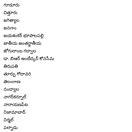
గూడూరు
చిత్తూరు
జగిత్యాల
జనగాం
జయశంకర్ భూపాలపల్లి
జాతీయ అంతర్జాతీయ
జోగులాంబ గద్వాల
డా. బిఆర్ అంబేద్కర్ కోనసీమ
తిరుపతి
తూర్పు గోదావరి
తెలంగాణ
నంద్యాల
నాగర్‌కర్నూల్
నారాయణపేట
నిజామాబాద్
నిర్మల్
పల్నాడు