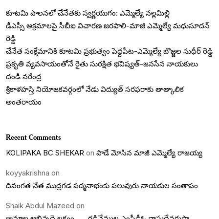
కూటమి పాలనలో చేనేతకు స్వర్ణయుగం: ఎమ్మెల్యే నల్లమిల్లి
డీఎస్సీ అక్రమాలపై సీబీఐ విచారణ జరపాలి-మాజీ ఎమ్మెల్యే మధుసూదన్
రెడ్డి
చేనేత సంక్షేమానికి కూటమి ప్రభుత్వం పెద్దపీట-ఎమ్మెల్యే బొజ్జల సుధీర్ రెడ్డి
ప్రకృతి వ్యవసాయంతోనే రైతు సురక్షిత భవిష్యత్-జనసేన నాయకులు
దండి నరేంద్ర
శ్రీకాళహస్తి నియోజకవర్గంలో నేడు విద్యుత్ సరఫరాకు తాత్కాలిక
అంతరాయం
Recent Comments
KOLIPAKA BC SHEKAR
on
పాడే మోసిన మాజీ ఎమ్మెల్యే రాజయ్య
koyyakrishna
on
దివంగత నేత ముద్రగడ పద్మనాభంకు పలువురు నాయకుల సంతాపం
Shaik Abdul Mazeed
on
గ్రామాల అభివృద్దె లక్ష్యం…….గడివేముల ఎంపీడీఓ వాసుదేవగుప్తా