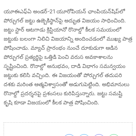
యూఈఎఫ్‌ఏ అండర్-21 యూరోపియన్ ఛాంపియన్‌షిప్‌లో
పోర్చుగల్ జట్టు ఉజ్బెకిస్థాన్‌పై అద్భుత విజయం సాధించింది.
జట్టు స్టార్ ఆటగాడు క్రిస్టియానో రొనాల్డో కీలక సమయంలో
జట్టుకు బలంగా నిలిచి విజయాన్ని అందించడంలో ముఖ్య పాత్ర
పోషించాడు. మ్యాచ్ ప్రారంభం నుంచే దూకుడుగా ఆడిన
పోర్చుగల్ ప్రత్యర్థిపై ఒత్తిడి పెంచి వరుస అవకాశాలను
సృష్టించింది. రొనాల్డో అనుభవం, దాడి విభాగం సమన్వయం
జట్టుకు కలిసి వచ్చింది. ఈ విజయంతో పోర్చుగల్ తదుపరి
దశకు మరింత ఆత్మవిశ్వాసంతో అడుగుపెట్టింది. అభిమానులు
రొనాల్డో ప్రదర్శనపై ప్రశంసలు కురిపిస్తున్నారు. జట్టు సమష్టి
కృషి కూడా విజయంలో కీలక పాత్ర పోషించింది.