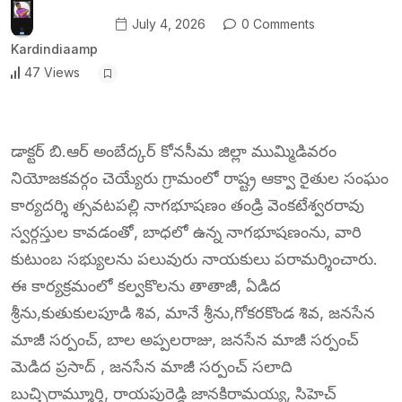
July 4, 2026
0 Comments
Kardindiaamp
47 Views
డాక్టర్ బి.ఆర్ అంబేద్కర్ కోనసీమ జిల్లా ముమ్మిడివరం
నియోజకవర్గం చెయ్యేరు గ్రామంలో రాష్ట్ర ఆక్వా రైతుల సంఘం
కార్యదర్శి త్సవటపల్లి నాగభూషణం తండ్రి వెంకటేశ్వరరావు
స్వర్గస్తుల కావడంతో, బాధలో ఉన్న నాగభూషణంను, వారి
కుటుంబ సభ్యులను పలువురు నాయకులు పరామర్శించారు.
ఈ కార్యక్రమంలో కల్వకొలను తాతాజీ, ఏడిద
శ్రీను,కుతుకులపూడి శివ, మానే శ్రీను,గోకరకొండ శివ, జనసేన
మాజీ సర్పంచ్, బాల అప్పలరాజు, జనసేన మాజీ సర్పంచ్
మెడిద ప్రసాద్ , జనసేన మాజీ సర్పంచ్ సలాది
బుచ్చిరామ్మూర్తి, రాయపురెడ్డి జానకిరామయ్య, సిహెచ్