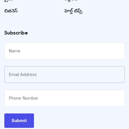
బిజినెస్
హెల్త్ టిప్స్
Subscribe