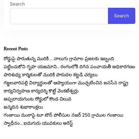
Search
Search
Recent Posts
రోడ్డుపై పారుతున్న మురికి .. నాలుగు గ్రామాల ప్రజలకు ఇబ్బంది
పట్టించుకోని గృహ యజమాని.. రంగంలోకి దిగిన పంచాయతీ అధికారగణం
పారిశుధ్య కార్మికులతో మురికి పారుదల కట్టడి చర్యలు
గజ్జలవారిపల్లి విద్యార్థులతో ఆప్యాయంగా ముచ్చటించిన జనసేన రాష్ట్ర
కార్యనిర్వహణ కార్యదర్శి కొట్టే వెంకటేశ్వర్లు
అప్పలాయగుంట రోడ్డులో కొండ చిలువ
జన్మదిన శుభాకాంక్షలు
గంజాయి ముఠాపై టూ టౌన్ పోలీసుల నజర్ 250 గ్రాముల గంజాయి
స్వాధీనం.. ఐదుగురు యువకులు అరెస్ట్