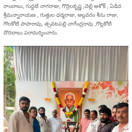
రాంబాబు, గుద్దటి నాగరాజు, గొర్రెలకృష్ణ ,చెల్లి అశోక్ , ఏడిద
శ్రీమన్నారాయణ , గుత్తుల ధర్మరాజు, అల్లవరం శీను రాజు,
గొలకోటి పాపారావు, త్సవటపల్లి నాగేంద్రరావు ,గొల్లకోటి
దొరబాబు పరామర్శించారు.