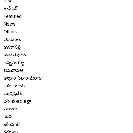
Blog
E-పేపర్
Featured
News
Others
Updates
అనకాపల్లి
అనంతపురం
అన్నమయ్య
అమరావతి
అల్లూరి సీతారామరాజు
ఆదిలాబాదు
ఆంధ్రప్రదేశ్
ఎన్ టి ఆర్ జిల్లా
ఎలూరు
కడప
కరీంనగర్
కర్నూలు