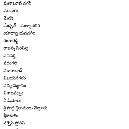
మహబూబ్ నగర్
ములుగు
మెదక్
మేడ్చల్ – మల్కాజిగిరి
యాదాద్రి భువనగిరి
రంగారెడ్డి
రాజన్న సిరిసిల్ల
వనపర్తి
వరంగల్
వికారాబాద్
విజయనగరం
విద్య విజ్ఞానం
విశాఖపట్నం
వీడియోలు
శ్రీ పొట్టి శ్రీరాములు నెల్లూరు
శ్రీకాకుళం
సక్సెస్ స్టోరీస్