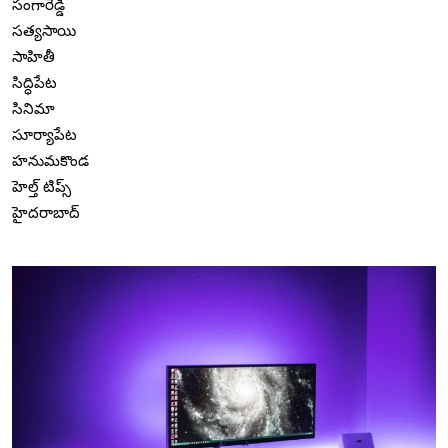
సంగారెడ్డి
సత్యసాయి
సాహితీ
సిద్ధిపేట
సినిమా
సూర్యాపేట
హనుమకొండ
హెల్త్ టిప్స్
హైదరాబాద్