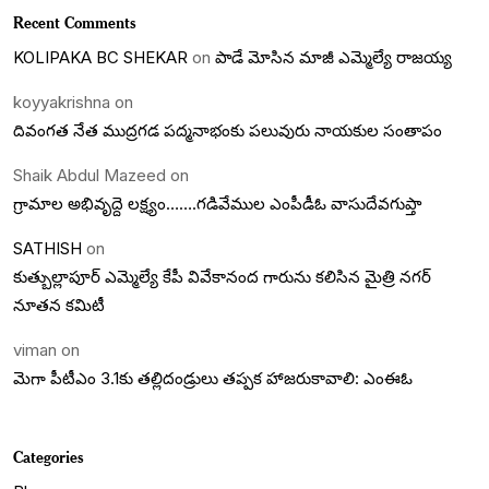
Recent Comments
KOLIPAKA BC SHEKAR
on
పాడే మోసిన మాజీ ఎమ్మెల్యే రాజయ్య
koyyakrishna
on
దివంగత నేత ముద్రగడ పద్మనాభంకు పలువురు నాయకుల సంతాపం
Shaik Abdul Mazeed
on
గ్రామాల అభివృద్దె లక్ష్యం…….గడివేముల ఎంపీడీఓ వాసుదేవగుప్తా
SATHISH
on
కుత్బుల్లాపూర్ ఎమ్మెల్యే కేపీ వివేకానంద గారును కలిసిన మైత్రి నగర్
నూతన కమిటీ
viman
on
మెగా పీటీఎం 3.1కు తల్లిదండ్రులు తప్పక హాజరుకావాలి: ఎంఈఓ
Categories