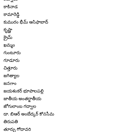
కాకినాడ
కామారెడ్డి
కుమురం భీమ్ ఆసిఫాబాద్
కృష్ణా
క్రైమ్
ఖమ్మం
గుంటూరు
గూడూరు
చిత్తూరు
జగిత్యాల
జనగాం
జయశంకర్ భూపాలపల్లి
జాతీయ అంతర్జాతీయ
జోగులాంబ గద్వాల
డా. బిఆర్ అంబేద్కర్ కోనసీమ
తిరుపతి
తూర్పు గోదావరి