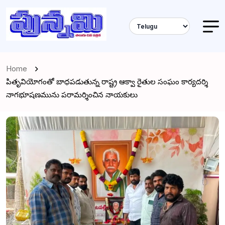
Home
పితృవియోగంతో బాధపడుతున్న రాష్ట్ర ఆక్వా రైతుల సంఘం కార్యదర్శి
నాగభూషణమును పరామర్శించిన నాయకులు