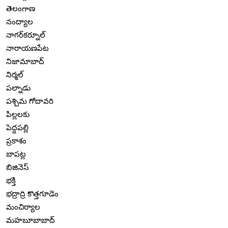
తెలంగాణ
నంద్యాల
నాగర్‌కర్నూల్
నారాయణపేట
నిజామాబాద్
నిర్మల్
పల్నాడు
పశ్చిమ గోదావరి
పిల్లలకు
పెద్దపల్లి
ప్రకాశం
బాపట్ల
బిజినెస్
భక్తి
భద్రాద్రి కొత్తగూడెం
మంచిర్యాల
మహబూబాబాద్