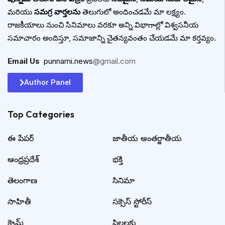
మరియు
సమగ్ర వార్తలను
తెలుగులో అందించడమే మా లక్ష్యం.
రాజకీయాలు నుంచి సినిమాలు వరకూ అన్ని విభాగాల్లో విశ్వసనీయ
సమాచారం అందిస్తూ, సమాజాన్ని చైతన్యవంతం చేయడమే మా కర్తవ్యం.
Email Us
:
punnami.news
@gmail.com
Author Panel
Top Categories​
ఈ పేపర్
జాతీయ అంతర్జాతీయ
ఆంధ్రప్రదేశ్
భక్తి
తెలంగాణ
సినిమా
సాహితీ
సక్సెస్ స్టోరీస్
క్రైమ్
పిల్లలకు