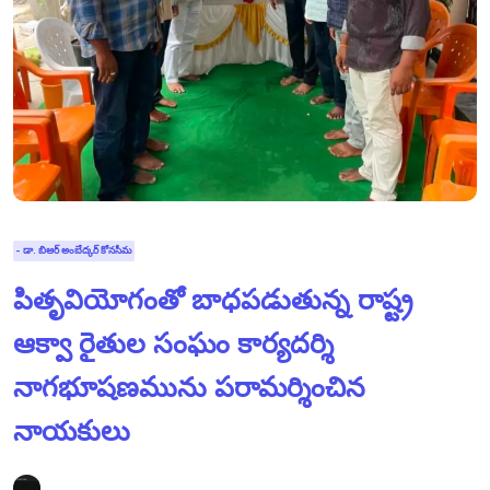
- డా. బిఆర్ అంబేద్కర్ కోనసీమ
పితృవియోగంతో బాధపడుతున్న రాష్ట్ర
ఆక్వా రైతుల సంఘం కార్యదర్శి
నాగభూషణమును పరామర్శించిన
నాయకులు