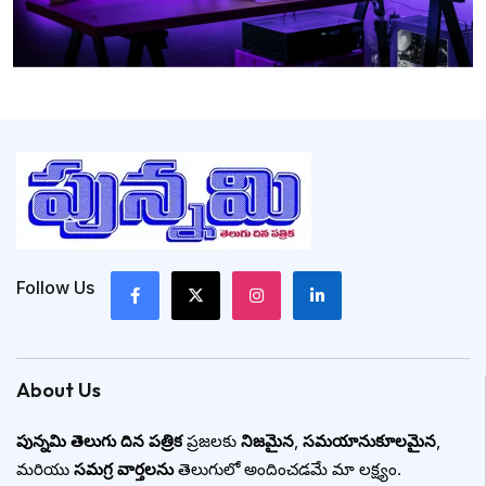
Follow Us
About Us
పున్నమి తెలుగు దిన పత్రిక
ప్రజలకు
నిజమైన
,
సమయానుకూలమైన
,
మరియు
సమగ్ర వార్తలను
తెలుగులో అందించడమే మా లక్ష్యం.