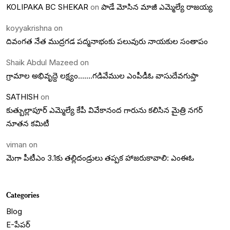
KOLIPAKA BC SHEKAR
on
పాడే మోసిన మాజీ ఎమ్మెల్యే రాజయ్య
koyyakrishna
on
దివంగత నేత ముద్రగడ పద్మనాభంకు పలువురు నాయకుల సంతాపం
Shaik Abdul Mazeed
on
గ్రామాల అభివృద్దె లక్ష్యం…….గడివేముల ఎంపీడీఓ వాసుదేవగుప్తా
SATHISH
on
కుత్బుల్లాపూర్ ఎమ్మెల్యే కేపీ వివేకానంద గారును కలిసిన మైత్రి నగర్
నూతన కమిటీ
viman
on
మెగా పీటీఎం 3.1కు తల్లిదండ్రులు తప్పక హాజరుకావాలి: ఎంఈఓ
Categories
Blog
E-పేపర్