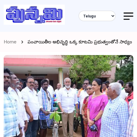
Home
పంచాయితీల అభివృద్ధి ఒక్క కూటమి ప్రభుత్వంతోనే సాధ్యం