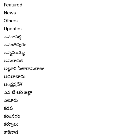
Featured
News
Others
Updates
అనకాపల్లి
అనంతపురం
అన్నమయ్య
అమరావతి
అల్లూరి సీతారామరాజు
ఆదిలాబాదు
ఆంధ్రప్రదేశ్
ఎన్ టి ఆర్ జిల్లా
ఎలూరు
కడప
కరీంనగర్
కర్నూలు
కాకినాడ