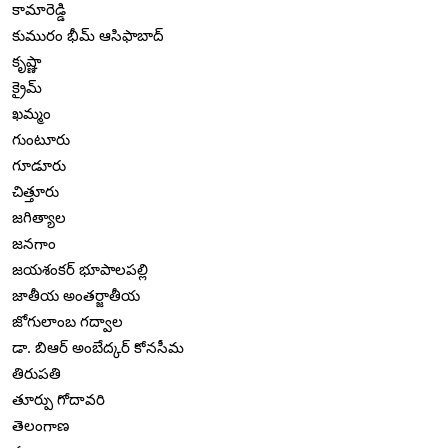
కామారెడ్డి
కుమురం భీమ్ ఆసిఫాబాద్
కృష్ణా
క్రైమ్
ఖమ్మం
గుంటూరు
గూడూరు
చిత్తూరు
జగిత్యాల
జనగాం
జయశంకర్ భూపాలపల్లి
జాతీయ అంతర్జాతీయ
జోగులాంబ గద్వాల
డా. బిఆర్ అంబేద్కర్ కోనసీమ
తిరుపతి
తూర్పు గోదావరి
తెలంగాణ