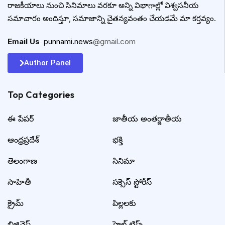
రాజకీయాలు నుంచి సినిమాలు వరకూ అన్ని విభాగాల్లో విశ్వసనీయ
సమాచారం అందిస్తూ, సమాజాన్ని చైతన్యవంతం చేయడమే మా కర్తవ్యం.
Email Us
:
punnami.news
@gmail.com
Author Panel
Top Categories​
ఈ పేపర్
జాతీయ అంతర్జాతీయ
ఆంధ్రప్రదేశ్
భక్తి
తెలంగాణ
సినిమా
సాహితీ
సక్సెస్ స్టోరీస్
క్రైమ్
పిల్లలకు
బిజినెస్
హెల్త్ టిప్స్