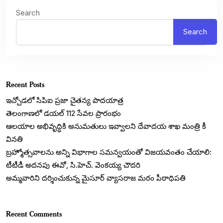
Search
Search
Recent Posts
ఇచ్చోడలో సిపిఐ ప్రజా చైతన్య పాదయాత్ర
తెలంగాణలో డయల్‌ 112 సేవల ప్రారంభం
ఆలయాల అభివృద్ధికి అనుమతులు ఇవ్వాలని దేవాదయ శాఖ మంత్రి కీ
వినతి
బ్రహ్మోత్సవాలను అన్ని విభాగాల సమన్వయంతో విజయవంతం చేయాలి:
టీటీడీ అదనపు ఈవో, సి.హెచ్. వెంకయ్య చౌదరి
అమ్మవారిని దర్శించుకున్న మైసూర్ వ్యాసరాజ మఠం పీఠాధిపతి
Recent Comments