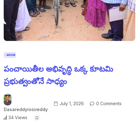
- తిరుపతి
పంచాయితీల అభివృద్ధి ఒక్క కూటమి
ప్రభుత్వంతోనే సాధ్యం
July 1, 2026
0 Comments
Dasareddyrosireddy
34 Views