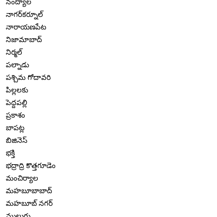
నంద్యాల
నాగర్‌కర్నూల్
నారాయణపేట
నిజామాబాద్
నిర్మల్
పల్నాడు
పశ్చిమ గోదావరి
పిల్లలకు
పెద్దపల్లి
ప్రకాశం
బాపట్ల
బిజినెస్
భక్తి
భద్రాద్రి కొత్తగూడెం
మంచిర్యాల
మహబూబాబాద్
మహబూబ్ నగర్
ములుగు