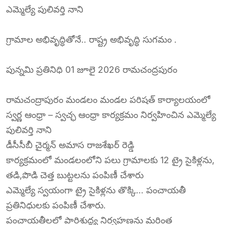
ఎమ్మెల్యే పులివర్తి నాని
గ్రామాల అభివృద్ధితోనే.. రాష్ట్ర అభివృద్ధి సుగమం .
పున్నమి ప్రతినిధి 01 జూలై 2026 రామచంద్రపురం
రామచంద్రాపురం మండలం మండల పరిషత్ కార్యాలయంలో
స్వర్ణ ఆంధ్రా – స్వచ్ఛ ఆంధ్రా కార్యక్రమం నిర్వహించిన ఎమ్మెల్యే
పులివర్తి నాని
డీసీసీబీ చైర్మన్ అమాస రాజశేఖర్ రెడ్డి
కార్యక్రమంలో మండలంలోని పలు గ్రామాలకు 12 ట్రై సైకిళ్లను,
తడి,పొడి చెత్త బుట్టలను పంపిణీ చేశారు
ఎమ్మెల్యే స్వయంగా ట్రై సైకిళ్లను తొక్కి… పంచాయతీ
ప్రతినిధులకు పంపిణీ చేశారు.
పంచాయతీలలో పారిశుద్ధ్య నిర్వహణను మరింత