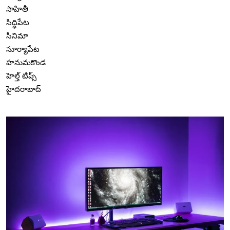
సాహితీ
సిద్ధిపేట
సినిమా
సూర్యాపేట
హనుమకొండ
హెల్త్ టిప్స్
హైదరాబాద్