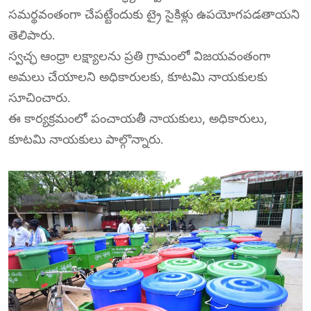
సమర్థవంతంగా చేపట్టేందుకు ట్రై సైకిళ్లు ఉపయోగపడతాయని
తెలిపారు.
స్వచ్ఛ ఆంధ్రా లక్ష్యాలను ప్రతి గ్రామంలో విజయవంతంగా
అమలు చేయాలని అధికారులకు, కూటమి నాయకులకు
సూచించారు.
ఈ కార్యక్రమంలో పంచాయతీ నాయకులు, అధికారులు,
కూటమి నాయకులు పాల్గొన్నారు.