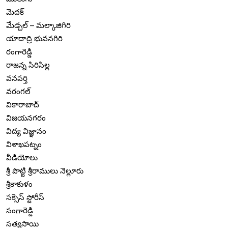
మెదక్
మేడ్చల్ – మల్కాజిగిరి
యాదాద్రి భువనగిరి
రంగారెడ్డి
రాజన్న సిరిసిల్ల
వనపర్తి
వరంగల్
వికారాబాద్
విజయనగరం
విద్య విజ్ఞానం
విశాఖపట్నం
వీడియోలు
శ్రీ పొట్టి శ్రీరాములు నెల్లూరు
శ్రీకాకుళం
సక్సెస్ స్టోరీస్
సంగారెడ్డి
సత్యసాయి