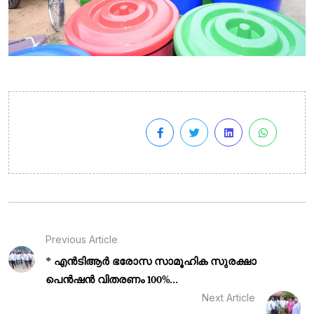
Previous Article
* എൻ‌ടി‌ആർ ഭരോസ സാമൂഹിക സുരക്ഷാ
പെൻഷൻ വിതരണം 100%...
Next Article