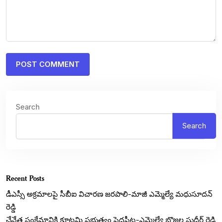
Search
Search
Recent Posts
డీఎస్సీ అక్రమాలపై సీబీఐ విచారణ జరపాలి-మాజీ ఎమ్మెల్యే మధుసూదన్
రెడ్డి
చేనేత సంక్షేమానికి కూటమి ప్రభుత్వం పెద్దపీట-ఎమ్మెల్యే బొజ్జల సుధీర్ రెడ్డి