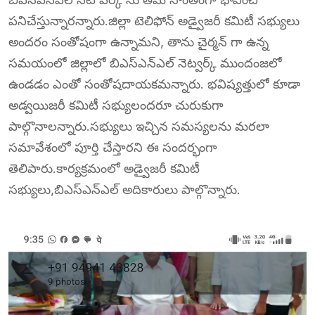
పనిచేస్తున్నారన్నారు.జిల్లా టెలిఫోన్ అడ్వైజరీ కమిటీ సభ్యులు
అందరం సంతోషంగా ఉన్నామని, తాను చైర్మన్ గా ఉన్న
సమయంలో జిల్లాలో బిఎస్ఎన్ఎల్ నెట్వర్క్ ముందంజలో
ఉండడం ఎంతో సంతోషదాయకమన్నారు. భవిష్యత్తులో కూడా
అడ్వయిజరీ కమిటీ సభ్యులందరూ చురుకుగా
పాల్గొనాలన్నారు.సభ్యులు ఇచ్చిన సమస్యలను మరలా
సమావేశంలో పూర్తి చేస్తారని ఈ సందర్భంగా
తెలిపారు.కార్యక్రమంలో అడ్వైజరీ కమిటీ
సభ్యులు,బిఎస్ఎన్ఎల్ అదికారులు పాల్గొన్నారు.