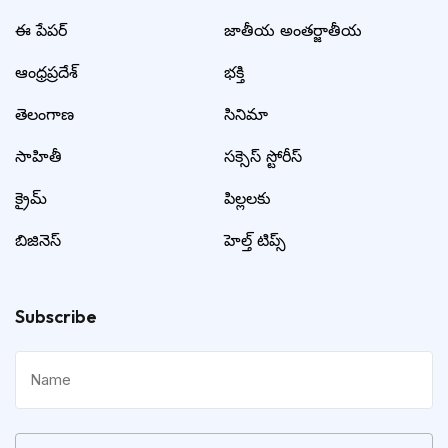
ఈ పేపర్
జాతీయ అంతర్జాతీయ
ఆంధ్రప్రదేశ్
భక్తి
తెలంగాణ
సినిమా
సాహితీ
సక్సెస్ స్టోరీస్
క్రైమ్
పిల్లలకు
బిజినెస్
హెల్త్ టిప్స్
Subscribe