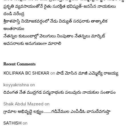
ప్రకృతి వ్యవసాయంతోనే రైతు సురక్షిత భవిష్యత్-జనసేన నాయకులు
దండి నరేంద్ర
శ్రీకాళహస్తి నియోజకవర్గంలో నేడు విద్యుత్ సరఫరాకు తాత్కాలిక
అంతరాయం
నేతన్నల కుటుంబాల్లో వెలుగులు నింపుతాం నేతన్నలు మార్కెట్
అవసరాలకు అనుగుణంగా మారాలి
Recent Comments
KOLIPAKA BC SHEKAR
on
పాడే మోసిన మాజీ ఎమ్మెల్యే రాజయ్య
koyyakrishna
on
దివంగత నేత ముద్రగడ పద్మనాభంకు పలువురు నాయకుల సంతాపం
Shaik Abdul Mazeed
on
గ్రామాల అభివృద్దె లక్ష్యం…….గడివేముల ఎంపీడీఓ వాసుదేవగుప్తా
SATHISH
on