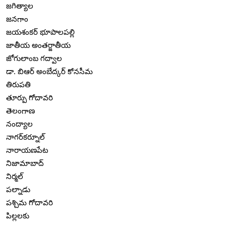
జగిత్యాల
జనగాం
జయశంకర్ భూపాలపల్లి
జాతీయ అంతర్జాతీయ
జోగులాంబ గద్వాల
డా. బిఆర్ అంబేద్కర్ కోనసీమ
తిరుపతి
తూర్పు గోదావరి
తెలంగాణ
నంద్యాల
నాగర్‌కర్నూల్
నారాయణపేట
నిజామాబాద్
నిర్మల్
పల్నాడు
పశ్చిమ గోదావరి
పిల్లలకు