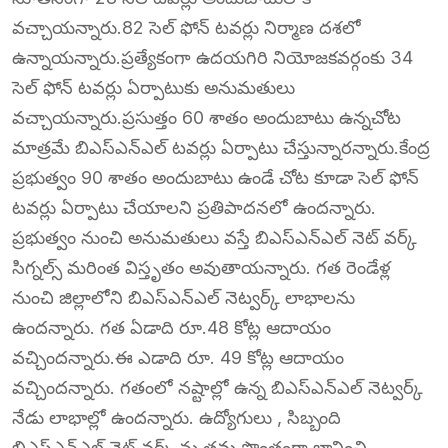
వచ్చాయన్నారు.82 సెల్ ఫోన్ టవర్లు నిర్మాణ దశలో
ఉన్నాయన్నారు.ప్రత్యేకంగా ఉదయగిరి నియోజకవర్గంకు 34
సెల్ ఫోన్ టవర్లు ఏర్పాటుకు అనుమతులు
వచ్చాయన్నారు.ప్రసుత్తం 60 శాతం అందుబాటు ఉన్నచోట
మాత్రమే బిఎస్ఎన్ఎల్ టవర్లు ఏర్పాటు చేస్తున్నారన్నారు.కేంద్ర
ప్రభుత్వం 90 శాతం అందుబాటు ఉండే చోట కూడా సెల్ ఫోన్
టవర్లు ఏర్పాటు చేయాలని ప్రతిపాదనలో ఉందన్నారు.
ప్రభుత్వం నుంచి అనుమతులు వస్తే బిఎస్ఎన్ఎల్ నెట్ వర్క్
సిగ్నల్స్ మరింత విస్తృతం అవుతాయన్నారు. గత రెండేళ్ల
నుంచి జిల్లాలోని బిఎస్ఎన్ఎల్ నెట్వర్క్ లాభాలను
ఉందన్నారు. గత ఏడాది రూ.48 కోట్ల ఆదాయం
వచ్చిందన్నారు.ఈ ఎడాది రూ. 49 కోట్ల ఆదాయం
వచ్చిందన్నారు. గతంలో నష్టాల్లో ఉన్న బిఎస్ఎన్ఎల్ నెట్వర్క్
నేడు లాభాల్లో ఉందన్నారు. ఉద్యోగులు , సిబ్బంది
బిఎస్ఎన్ఎల్ నెట్ వర్క్ ను తమ సొంతంగా భావించి