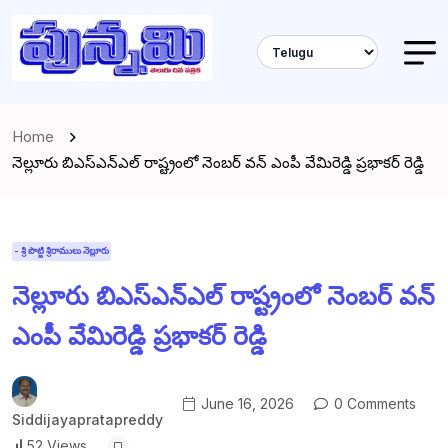
Home
నెల్లూరు బిఎస్ఎన్ఎల్ రాష్ట్రంలో నెంబర్ వన్ ఎంపీ వేమిరెడ్డి ప్రభాకర్ రెడ్డి
- శ్రీ పొట్టి శ్రీరాములు నెల్లూరు
నెల్లూరు బిఎస్ఎన్ఎల్ రాష్ట్రంలో నెంబర్ వన్
ఎంపీ వేమిరెడ్డి ప్రభాకర్ రెడ్డి
June 16, 2026
0 Comments
Siddijayapratapreddy
52 Views