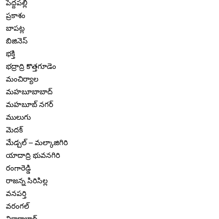
పెద్దపల్లి
ప్రకాశం
బాపట్ల
బిజినెస్
భక్తి
భద్రాద్రి కొత్తగూడెం
మంచిర్యాల
మహబూబాబాద్
మహబూబ్ నగర్
ములుగు
మెదక్
మేడ్చల్ – మల్కాజిగిరి
యాదాద్రి భువనగిరి
రంగారెడ్డి
రాజన్న సిరిసిల్ల
వనపర్తి
వరంగల్
వికారాబాద్