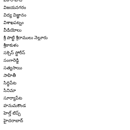
విజయనగరం
విద్య విజ్ఞానం
విశాఖపట్నం
వీడియోలు
శ్రీ పొట్టి శ్రీరాములు నెల్లూరు
శ్రీకాకుళం
సక్సెస్ స్టోరీస్
సంగారెడ్డి
సత్యసాయి
సాహితీ
సిద్ధిపేట
సినిమా
సూర్యాపేట
హనుమకొండ
హెల్త్ టిప్స్
హైదరాబాద్