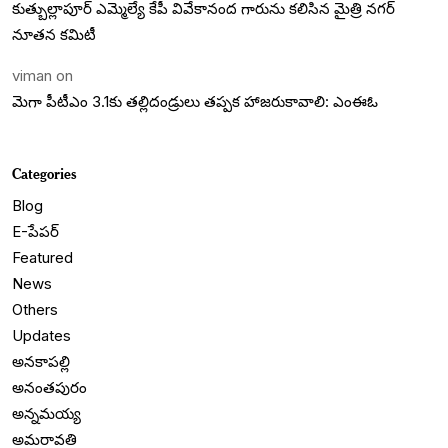
కుత్బుల్లాపూర్ ఎమ్మెల్యే కేపీ వివేకానంద గారును కలిసిన మైత్రి నగర్
నూతన కమిటీ
viman
on
మెగా పీటీఎం 3.1కు తల్లిదండ్రులు తప్పక హాజరుకావాలి: ఎంఈఓ
Categories
Blog
E-పేపర్
Featured
News
Others
Updates
అనకాపల్లి
అనంతపురం
అన్నమయ్య
అమరావతి