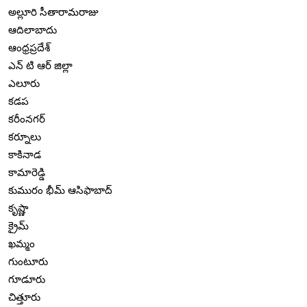
అల్లూరి సీతారామరాజు
ఆదిలాబాదు
ఆంధ్రప్రదేశ్
ఎన్ టి ఆర్ జిల్లా
ఎలూరు
కడప
కరీంనగర్
కర్నూలు
కాకినాడ
కామారెడ్డి
కుమురం భీమ్ ఆసిఫాబాద్
కృష్ణా
క్రైమ్
ఖమ్మం
గుంటూరు
గూడూరు
చిత్తూరు