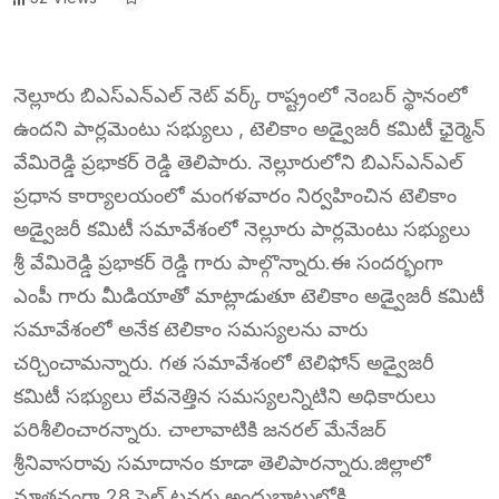
నెల్లూరు బిఎస్ఎన్ఎల్ నెట్ వర్క్ రాష్ట్రంలో నెంబర్ స్థానంలో
ఉందని పార్లమెంటు సభ్యులు , టెలికాం అడ్వైజరీ కమిటీ ఛైర్మెన్
వేమిరెడ్డి ప్రభాకర్ రెడ్డి తెలిపారు. నెల్లూరులోని బిఎస్ఎన్ఎల్
ప్రధాన కార్యాలయంలో మంగళవారం నిర్వహించిన టెలికాం
అడ్వైజరీ కమిటీ సమావేశంలో నెల్లూరు పార్లమెంటు సభ్యులు
శ్రీ వేమిరెడ్డి ప్రభాకర్ రెడ్డి గారు పాల్గొన్నారు.ఈ సందర్భంగా
ఎంపీ గారు మీడియాతో మాట్లాడుతూ టెలికాం అడ్వైజరీ కమిటీ
సమావేశంలో అనేక టెలికాం సమస్యలను వారు
చర్చించామన్నారు. గత సమావేశంలో టెలిఫోన్ అడ్వైజరీ
కమిటీ సభ్యులు లేవనెత్తిన సమస్యలన్నిటిని అధికారులు
పరిశీలించారన్నారు. చాలావాటికి జనరల్ మేనేజర్
శ్రీనివాసరావు సమాదానం కూడా తెలిపారన్నారు.జిల్లాలో
నూతనంగా 28 సెల్ టవర్లు అందుబాటులోకి