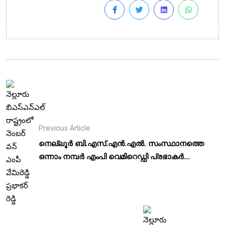
Previous Article
നെല്ലൂർ ബി.എസ്.എൻ.എൽ. സംസ്ഥാനത്തെ
ഒന്നാം നമ്പർ എംപി വെമിറെഡ്ഡി പ്രഭാകർ...