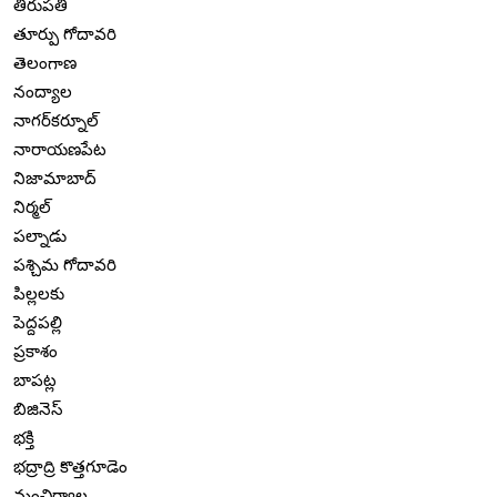
తిరుపతి
తూర్పు గోదావరి
తెలంగాణ
నంద్యాల
నాగర్‌కర్నూల్
నారాయణపేట
నిజామాబాద్
నిర్మల్
పల్నాడు
పశ్చిమ గోదావరి
పిల్లలకు
పెద్దపల్లి
ప్రకాశం
బాపట్ల
బిజినెస్
భక్తి
భద్రాద్రి కొత్తగూడెం
మంచిర్యాల