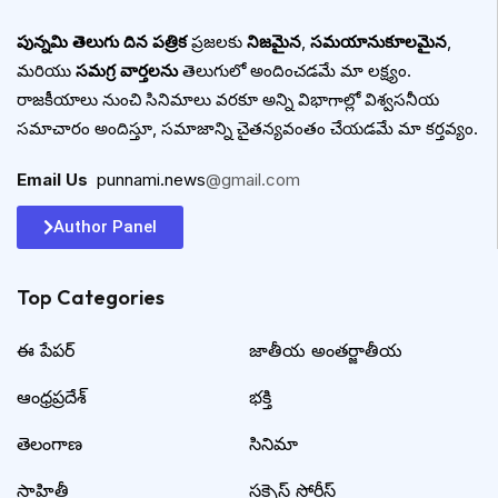
పున్నమి తెలుగు దిన పత్రిక
ప్రజలకు
నిజమైన
,
సమయానుకూలమైన
,
మరియు
సమగ్ర వార్తలను
తెలుగులో అందించడమే మా లక్ష్యం.
రాజకీయాలు నుంచి సినిమాలు వరకూ అన్ని విభాగాల్లో విశ్వసనీయ
సమాచారం అందిస్తూ, సమాజాన్ని చైతన్యవంతం చేయడమే మా కర్తవ్యం.
Email Us
:
punnami.news
@gmail.com
Author Panel
Top Categories​
ఈ పేపర్
జాతీయ అంతర్జాతీయ
ఆంధ్రప్రదేశ్
భక్తి
తెలంగాణ
సినిమా
సాహితీ
సక్సెస్ స్టోరీస్