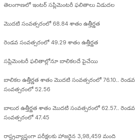
తెలంగాణలో ఇంటర్ సప్లిమెంటరీ ఫలితాలు విడుదల
మొదటి సంవత్సరంలో 68.84 శాతం ఉత్తీర్ణత
రెండవ సంవత్సరంలో 49.29 శాతం ఉత్తీర్ణత
సప్లిమెంటరీ ఫలితాల్లోనూ బాలికలదే పైచేయి
బాలికల ఉత్తీర్ణత శాతం మొదటి సంవత్సరంలో 76.10.. రెండవ
సంవత్సరంలో 52.56
బాలుర ఉత్తీర్ణత శాతం మొదటి సంవత్సరంలో 62.57.. రెండవ
సంవత్సరంలో 47.45
రాష్ట్రవ్యాప్తంగా పరీక్షలకు హాజరైన 3,98,459 మంది