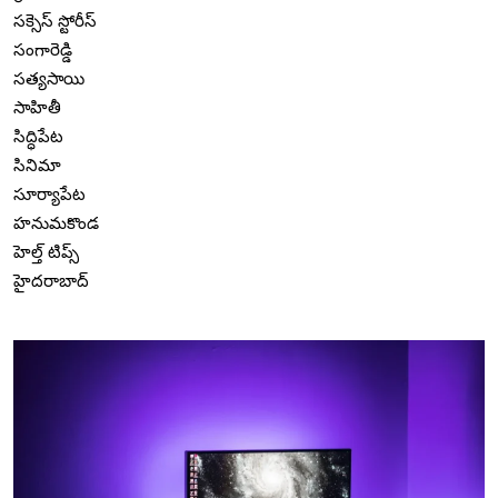
సక్సెస్ స్టోరీస్
సంగారెడ్డి
సత్యసాయి
సాహితీ
సిద్ధిపేట
సినిమా
సూర్యాపేట
హనుమకొండ
హెల్త్ టిప్స్
హైదరాబాద్