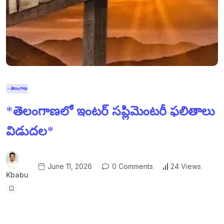
- తెలంగాణ
*తెలంగాణలో ఇంటర్ సప్లిమెంటరీ ఫలితాలు
విడుదల*
June 11, 2026
0 Comments
24 Views
Kbabu