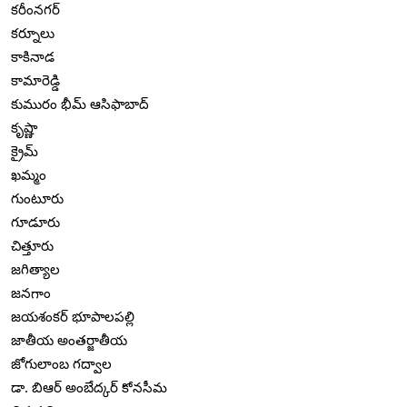
కరీంనగర్
కర్నూలు
కాకినాడ
కామారెడ్డి
కుమురం భీమ్ ఆసిఫాబాద్
కృష్ణా
క్రైమ్
ఖమ్మం
గుంటూరు
గూడూరు
చిత్తూరు
జగిత్యాల
జనగాం
జయశంకర్ భూపాలపల్లి
జాతీయ అంతర్జాతీయ
జోగులాంబ గద్వాల
డా. బిఆర్ అంబేద్కర్ కోనసీమ