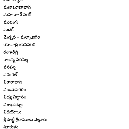
మహబూబాబాద్
మహబూబ్ నగర్
ములుగు
మెదక్
మేడ్చల్ – మల్కాజిగిరి
యాదాద్రి భువనగిరి
రంగారెడ్డి
రాజన్న సిరిసిల్ల
వనపర్తి
వరంగల్
వికారాబాద్
విజయనగరం
విద్య విజ్ఞానం
విశాఖపట్నం
వీడియోలు
శ్రీ పొట్టి శ్రీరాములు నెల్లూరు
శ్రీకాకుళం