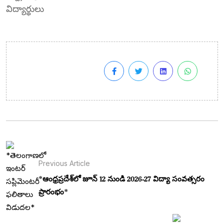
విద్యార్థులు
Previous Article
*ఆంధ్రప్రదేశ్‌లో జూన్ 12 నుండి 2026-27 విద్యా సంవత్సరం
ప్రారంభం*