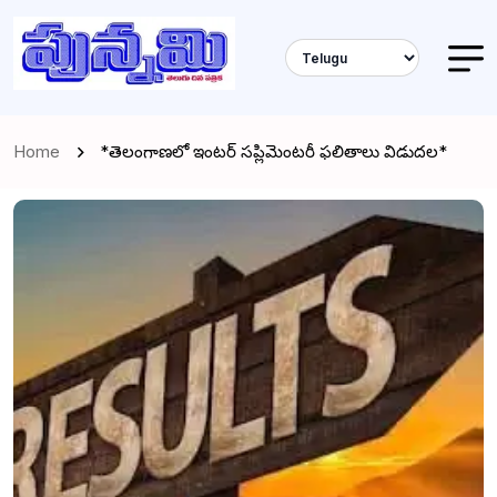
Home
*తెలంగాణలో ఇంటర్ సప్లిమెంటరీ ఫలితాలు విడుదల*