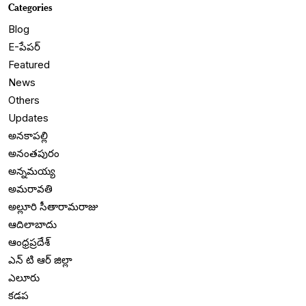
Categories
Blog
E-పేపర్
Featured
News
Others
Updates
అనకాపల్లి
అనంతపురం
అన్నమయ్య
అమరావతి
అల్లూరి సీతారామరాజు
ఆదిలాబాదు
ఆంధ్రప్రదేశ్
ఎన్ టి ఆర్ జిల్లా
ఎలూరు
కడప