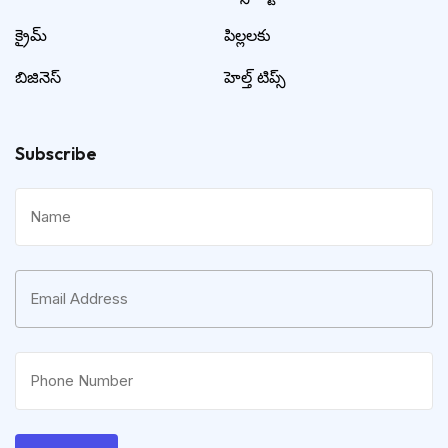
క్రైమ్
పిల్లలకు
బిజినెస్
హెల్త్ టిప్స్
Subscribe