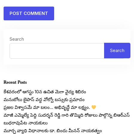
Search
Search
Recent Posts
కేశవరంలో ఆగస్టు 10న ఉచిత మెగా వైద్య శిబిరం
మనుబోలు బైపాస్ వద్ద వోల్వో బస్సుకు ప్రమాదం
ప్రజల విశ్వాసమే మా బలం… అభివృద్ధే మా లక్ష్యం.
మాజీ ఎమ్మెల్యే పెద్ది సుదర్శన్ రెడ్డి గారి తొమ్మిది రోజులు పాల్గొన్న బిఆర్ఎస్
బుధరావుపేట నాయకులు
మూర్ఛ వ్యాధి విధానాలకు డా. బిందు మీనన్ నాయకత్వం