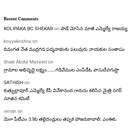
Recent Comments
KOLIPAKA BC SHEKAR
on
పాడే మోసిన మాజీ ఎమ్మెల్యే రాజయ్య
koyyakrishna
on
దివంగత నేత ముద్రగడ పద్మనాభంకు పలువురు నాయకుల సంతాపం
Shaik Abdul Mazeed
on
గ్రామాల అభివృద్దె లక్ష్యం…….గడివేముల ఎంపీడీఓ వాసుదేవగుప్తా
SATHISH
on
కుత్బుల్లాపూర్ ఎమ్మెల్యే కేపీ వివేకానంద గారును కలిసిన మైత్రి నగర్
నూతన కమిటీ
viman
on
మెగా పీటీఎం 3.1కు తల్లిదండ్రులు తప్పక హాజరుకావాలి: ఎంఈఓ