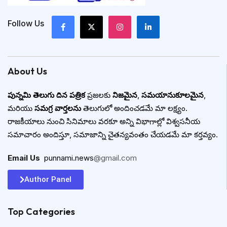
Follow Us
About Us
పున్నమి తెలుగు దిన పత్రిక
ప్రజలకు
నిజమైన
,
సమయానుకూలమైన
,
మరియు
సమగ్ర వార్తలను
తెలుగులో అందించడమే మా లక్ష్యం.
రాజకీయాలు నుంచి సినిమాలు వరకూ అన్ని విభాగాల్లో విశ్వసనీయ
సమాచారం అందిస్తూ, సమాజాన్ని చైతన్యవంతం చేయడమే మా కర్తవ్యం.
Email Us
:
punnami.news
@gmail.com
Author Panel
Top Categories​