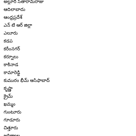
అల్లూరి సీతారామరాజు
ఆదిలాబాదు
ఆంధ్రప్రదేశ్
ఎన్ టి ఆర్ జిల్లా
ఎలూరు
కడప
కరీంనగర్
కర్నూలు
కాకినాడ
కామారెడ్డి
కుమురం భీమ్ ఆసిఫాబాద్
కృష్ణా
క్రైమ్
ఖమ్మం
గుంటూరు
గూడూరు
చిత్తూరు
జగిత్యాల