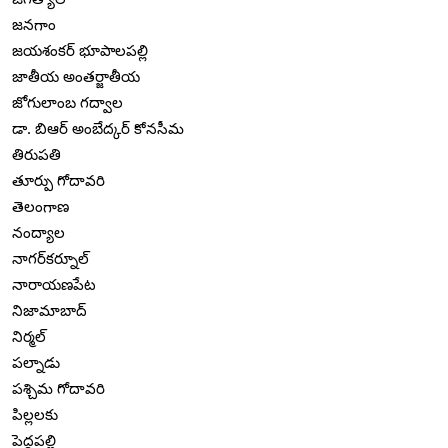
జనగాం
జయశంకర్ భూపాలపల్లి
జాతీయ అంతర్జాతీయ
జోగులాంబ గద్వాల
డా. బిఆర్ అంబేద్కర్ కోనసీమ
తిరుపతి
తూర్పు గోదావరి
తెలంగాణ
నంద్యాల
నాగర్‌కర్నూల్
నారాయణపేట
నిజామాబాద్
నిర్మల్
పల్నాడు
పశ్చిమ గోదావరి
పిల్లలకు
పెద్దపల్లి