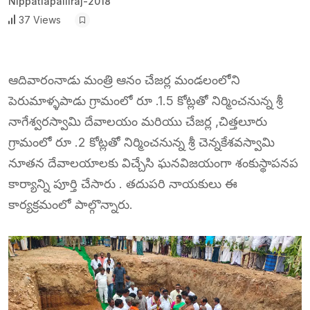
Nippatlapalliraj-2018
37 Views
ఆదివారంనాడు మంత్రి ఆనం చేజర్ల మండలంలోని
పెరుమాళ్ళపాడు గ్రామంలో రూ .1.5 కోట్లతో నిర్మించనున్న శ్రీ
నాగేశ్వరస్వామి దేవాలయం మరియు చేజర్ల ,చిత్తలూరు
గ్రామంలో రూ .2 కోట్లతో నిర్మించనున్న శ్రీ చెన్నకేశవస్వామి
నూతన దేవాలయాలకు విచ్చేసి ఘనవిజయంగా శంకుస్థాపనప
కార్యాన్ని పూర్తి చేసారు . తదుపరి నాయకులు ఈ
కార్యక్రమంలో పాల్గొన్నారు.