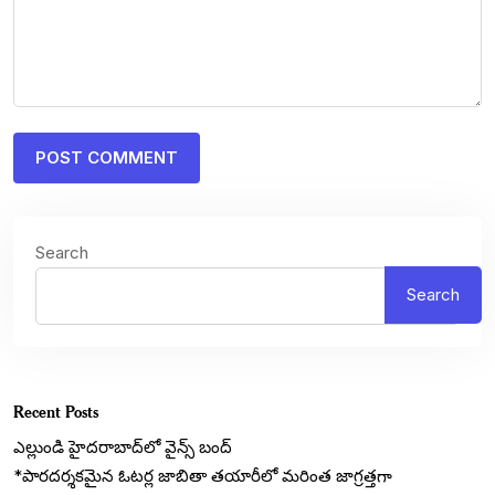
Search
Search
Recent Posts
ఎల్లుండి హైదరాబాద్‌లో వైన్స్ బంద్
*పారదర్శకమైన ఓటర్ల జాబితా తయారీలో మరింత జాగ్రత్తగా