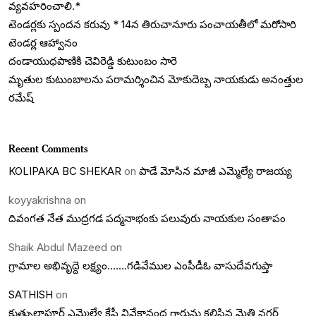
వ్యవహరించాలి.*
టెండర్లకు స్పందన కరువు * 14న తిరుచానూరు పంచాయతీలో మరోసారి
టెండర్ల ఆహ్వానం
దండాయుధపాణికి చెవిరెడ్డి కుటుంబం సారె
మృతుల కుటుంబాలను పరామర్శించిన మోకుదెబ్బ నాయకుడు అనంత్తుల
రమేష్
Recent Comments
KOLIPAKA BC SHEKAR
on
పాడే మోసిన మాజీ ఎమ్మెల్యే రాజయ్య
koyyakrishna
on
దివంగత నేత ముద్రగడ పద్మనాభంకు పలువురు నాయకుల సంతాపం
Shaik Abdul Mazeed
on
గ్రామాల అభివృద్దె లక్ష్యం…….గడివేముల ఎంపీడీఓ వాసుదేవగుప్తా
SATHISH
on
కుత్బుల్లాపూర్ ఎమ్మెల్యే కేపీ వివేకానంద గారును కలిసిన మైత్రి నగర్