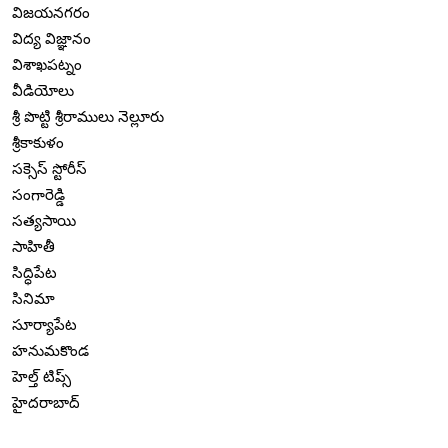
విజయనగరం
విద్య విజ్ఞానం
విశాఖపట్నం
వీడియోలు
శ్రీ పొట్టి శ్రీరాములు నెల్లూరు
శ్రీకాకుళం
సక్సెస్ స్టోరీస్
సంగారెడ్డి
సత్యసాయి
సాహితీ
సిద్ధిపేట
సినిమా
సూర్యాపేట
హనుమకొండ
హెల్త్ టిప్స్
హైదరాబాద్