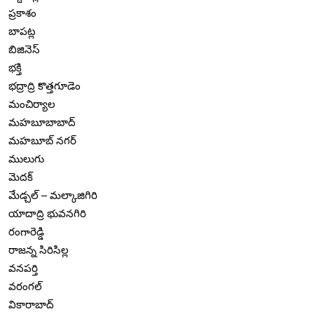
ప్రకాశం
బాపట్ల
బిజినెస్
భక్తి
భద్రాద్రి కొత్తగూడెం
మంచిర్యాల
మహబూబాబాద్
మహబూబ్ నగర్
ములుగు
మెదక్
మేడ్చల్ – మల్కాజిగిరి
యాదాద్రి భువనగిరి
రంగారెడ్డి
రాజన్న సిరిసిల్ల
వనపర్తి
వరంగల్
వికారాబాద్