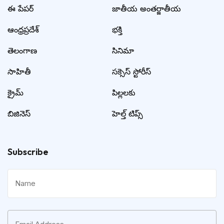
ఈ పేపర్
జాతీయ అంతర్జాతీయ
ఆంధ్రప్రదేశ్
భక్తి
తెలంగాణ
సినిమా
సాహితీ
సక్సెస్ స్టోరీస్
క్రైమ్
పిల్లలకు
బిజినెస్
హెల్త్ టిప్స్
Subscribe