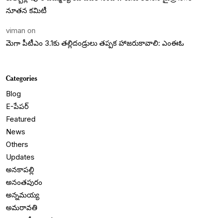
నూతన కమిటీ
viman
on
మెగా పీటీఎం 3.1కు తల్లిదండ్రులు తప్పక హాజరుకావాలి: ఎంఈఓ
Categories
Blog
E-పేపర్
Featured
News
Others
Updates
అనకాపల్లి
అనంతపురం
అన్నమయ్య
అమరావతి