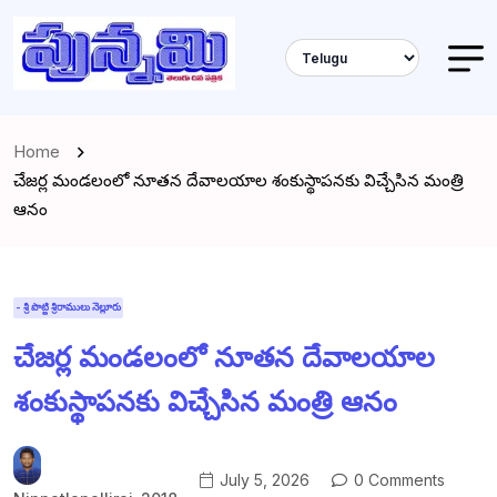
Home
చేజర్ల మండలంలో నూతన దేవాలయాల శంకుస్థాపనకు విచ్చేసిన మంత్రి
ఆనం
- శ్రీ పొట్టి శ్రీరాములు నెల్లూరు
చేజర్ల మండలంలో నూతన దేవాలయాల
శంకుస్థాపనకు విచ్చేసిన మంత్రి ఆనం
July 5, 2026
0 Comments