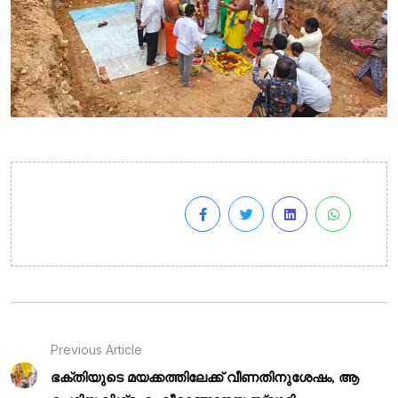
Previous Article
ഭക്തിയുടെ മയക്കത്തിലേക്ക് വീണതിനുശേഷം, ആ