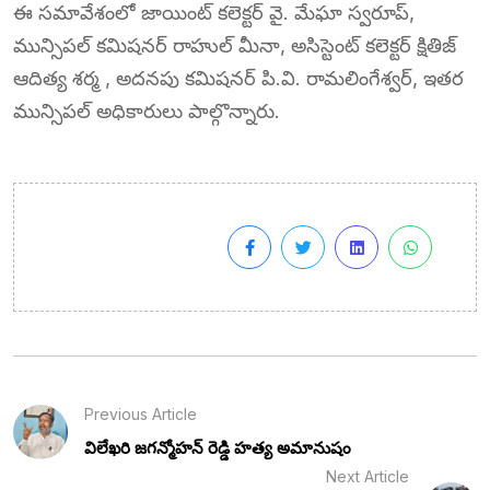
ఈ సమావేశంలో జాయింట్ కలెక్టర్ వై. మేఘా స్వరూప్,
మున్సిపల్ కమిషనర్ రాహుల్ మీనా, అసిస్టెంట్ కలెక్టర్ క్షితిజ్
ఆదిత్య శర్మ , అదనపు కమిషనర్ పి.వి. రామలింగేశ్వర్, ఇతర
మున్సిపల్ అధికారులు పాల్గొన్నారు.
Previous Article
విలేఖరి జగన్మోహన్ రెడ్డి హత్య అమానుషం
Next Article