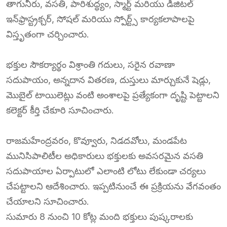
తాగునీరు, వసతి, పారిశుద్ధ్యం, స్మార్ట్ మరియు డిజిటల్
ఇన్‌ఫ్రాస్ట్రక్చర్, సోషల్ మరియు స్పోర్ట్స్ కార్యకలాపాలపై
విస్తృతంగా చర్చించారు.
భక్తుల సౌకర్యార్థం విశ్రాంతి గదులు, సరైన రవాణా
సదుపాయం, అన్నదాన వితరణ, దుస్తులు మార్చుకునే షెడ్లు,
మొబైల్ టాయిలెట్లు వంటి అంశాలపై ప్రత్యేకంగా దృష్టి పెట్టాలని
కలెక్టర్ కీర్తి చేకూరి సూచించారు.
రాజమహేంద్రవరం, కొవ్వూరు, నిడదవోలు, మండపేట
మునిసిపాలిటీల అధికారులు భక్తులకు అవసరమైన వసతి
సదుపాయాల ఏర్పాటులో ఎలాంటి లోటు లేకుండా చర్యలు
చేపట్టాలని ఆదేశించారు. ఇప్పటినుంచే ఈ ప్రక్రియను వేగవంతం
చేయాలని సూచించారు.
సుమారు 8 నుంచి 10 కోట్ల మంది భక్తులు పుష్కరాలకు