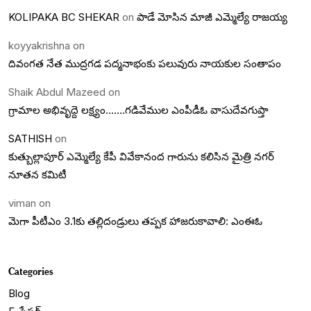
KOLIPAKA BC SHEKAR
on
పాడే మోసిన మాజీ ఎమ్మెల్యే రాజయ్య
koyyakrishna
on
దివంగత నేత ముద్రగడ పద్మనాభంకు పలువురు నాయకుల సంతాపం
Shaik Abdul Mazeed
on
గ్రామాల అభివృద్దె లక్ష్యం…….గడివేముల ఎంపీడీఓ వాసుదేవగుప్తా
SATHISH
on
కుత్బుల్లాపూర్ ఎమ్మెల్యే కేపీ వివేకానంద గారును కలిసిన మైత్రి నగర్
నూతన కమిటీ
viman
on
మెగా పీటీఎం 3.1కు తల్లిదండ్రులు తప్పక హాజరుకావాలి: ఎంఈఓ
Categories
Blog