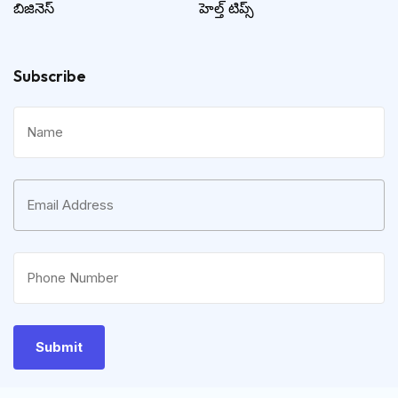
బిజినెస్
హెల్త్ టిప్స్
Subscribe