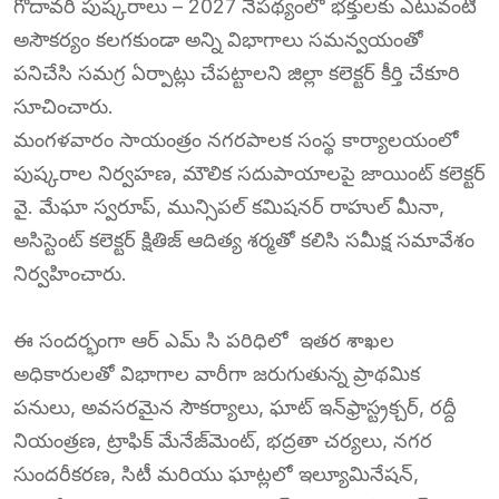
గోదావరి పుష్కరాలు – 2027 నేపథ్యంలో భక్తులకు ఎటువంటి
అసౌకర్యం కలగకుండా అన్ని విభాగాలు సమన్వయంతో
పనిచేసి సమగ్ర ఏర్పాట్లు చేపట్టాలని జిల్లా కలెక్టర్ కీర్తి చేకూరి
సూచించారు.
మంగళవారం సాయంత్రం నగరపాలక సంస్థ కార్యాలయంలో
పుష్కరాల నిర్వహణ, మౌలిక సదుపాయాలపై జాయింట్ కలెక్టర్
వై. మేఘా స్వరూప్, మున్సిపల్ కమిషనర్ రాహుల్ మీనా,
అసిస్టెంట్ కలెక్టర్ క్షితిజ్ ఆదిత్య శర్మతో కలిసి సమీక్ష సమావేశం
నిర్వహించారు.
ఈ సందర్భంగా ఆర్ ఎమ్ సి పరిధిలో ఇతర శాఖల
అధికారులతో విభాగాల వారీగా జరుగుతున్న ప్రాథమిక
పనులు, అవసరమైన సౌకర్యాలు, ఘాట్ ఇన్‌ఫ్రాస్ట్రక్చర్, రద్దీ
నియంత్రణ, ట్రాఫిక్ మేనేజ్‌మెంట్, భద్రతా చర్యలు, నగర
సుందరీకరణ, సిటీ మరియు ఘాట్లలో ఇల్యూమినేషన్,