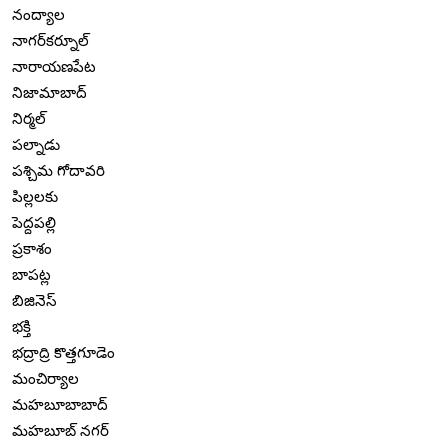
నంద్యాల
నాగర్‌కర్నూల్
నారాయణపేట
నిజామాబాద్
నిర్మల్
పల్నాడు
పశ్చిమ గోదావరి
పిల్లలకు
పెద్దపల్లి
ప్రకాశం
బాపట్ల
బిజినెస్
భక్తి
భద్రాద్రి కొత్తగూడెం
మంచిర్యాల
మహబూబాబాద్
మహబూబ్ నగర్