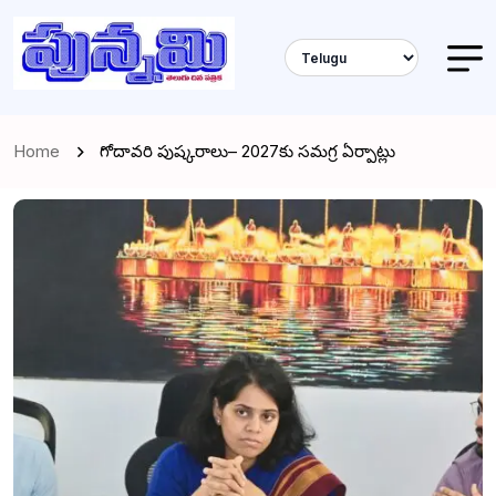
Home
గోదావరి పుష్కరాలు– 2027కు సమగ్ర ఏర్పాట్లు