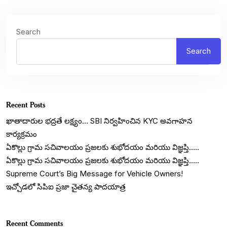
Search
Search
Recent Posts
ఖాతాదారుల భద్రతే లక్ష్యం… SBI నిర్వహించిన KYC అవగాహన
కార్యక్రమం
ఏకొల్లు గ్రామ సచివాలయం ప్రజలకు శుభోదయం మరియు విజ్ఞప్తి…..
ఏకొల్లు గ్రామ సచివాలయం ప్రజలకు శుభోదయం మరియు విజ్ఞప్తి…..
Supreme Court’s Big Message for Vehicle Owners!
ఇచ్చోడలో సిపిఐ ప్రజా చైతన్య పాదయాత్ర
Recent Comments