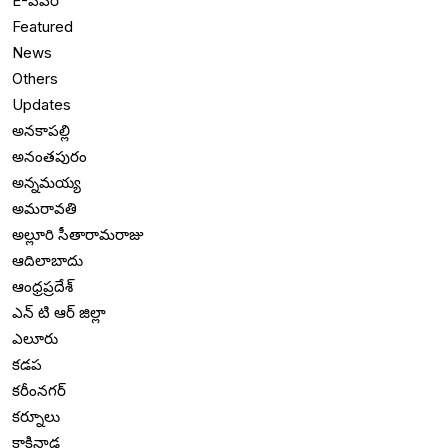
E-పేపర్
Featured
News
Others
Updates
అనకాపల్లి
అనంతపురం
అన్నమయ్య
అమరావతి
అల్లూరి సీతారామరాజు
ఆదిలాబాదు
ఆంధ్రప్రదేశ్
ఎన్ టి ఆర్ జిల్లా
ఎలూరు
కడప
కరీంనగర్
కర్నూలు
కాకినాడ