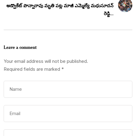
అడ్వొకేట్ పొన్నారావు మృతి పట్ల మాజీ ఎమ్మెల్యే మధుసూదన్
రెడ్డి...
Leave a comment
Your email address will not be published.
Required fields are marked
*