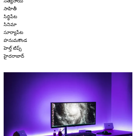
సత్యసాయి
సాహితీ
సిద్ధిపేట
సినిమా
సూర్యాపేట
హనుమకొండ
హెల్త్ టిప్స్
హైదరాబాద్