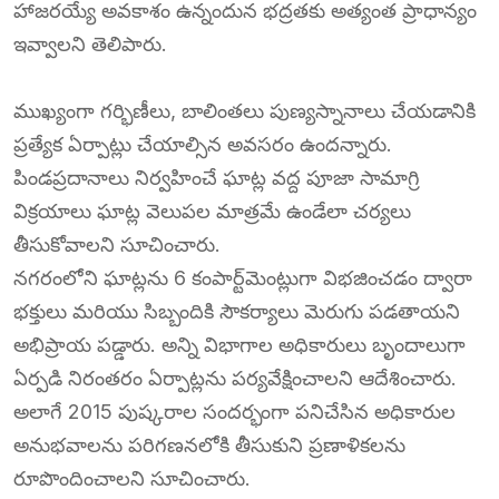
హాజరయ్యే అవకాశం ఉన్నందున భద్రతకు అత్యంత ప్రాధాన్యం
ఇవ్వాలని తెలిపారు.
ముఖ్యంగా గర్భిణీలు, బాలింతలు పుణ్యస్నానాలు చేయడానికి
ప్రత్యేక ఏర్పాట్లు చేయాల్సిన అవసరం ఉందన్నారు.
పిండప్రదానాలు నిర్వహించే ఘాట్ల వద్ద పూజా సామాగ్రి
విక్రయాలు ఘాట్ల వెలుపల మాత్రమే ఉండేలా చర్యలు
తీసుకోవాలని సూచించారు.
నగరంలోని ఘాట్లను 6 కంపార్ట్‌మెంట్లుగా విభజించడం ద్వారా
భక్తులు మరియు సిబ్బందికి సౌకర్యాలు మెరుగు పడతాయని
అభిప్రాయ పడ్డారు. అన్ని విభాగాల అధికారులు బృందాలుగా
ఏర్పడి నిరంతరం ఏర్పాట్లను పర్యవేక్షించాలని ఆదేశించారు.
అలాగే 2015 పుష్కరాల సందర్భంగా పనిచేసిన అధికారుల
అనుభవాలను పరిగణనలోకి తీసుకుని ప్రణాళికలను
రూపొందించాలని సూచించారు.