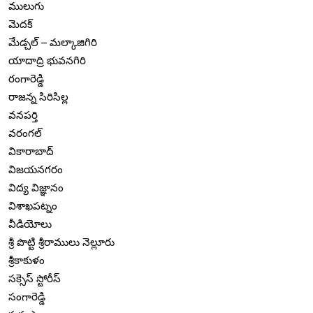
ములుగు
మెదక్
మేడ్చల్ – మల్కాజిగిరి
యాదాద్రి భువనగిరి
రంగారెడ్డి
రాజన్న సిరిసిల్ల
వనపర్తి
వరంగల్
వికారాబాద్
విజయనగరం
విద్య విజ్ఞానం
విశాఖపట్నం
వీడియోలు
శ్రీ పొట్టి శ్రీరాములు నెల్లూరు
శ్రీకాకుళం
సక్సెస్ స్టోరీస్
సంగారెడ్డి