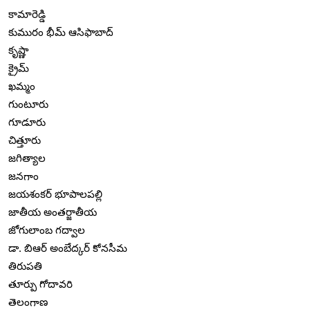
కామారెడ్డి
కుమురం భీమ్ ఆసిఫాబాద్
కృష్ణా
క్రైమ్
ఖమ్మం
గుంటూరు
గూడూరు
చిత్తూరు
జగిత్యాల
జనగాం
జయశంకర్ భూపాలపల్లి
జాతీయ అంతర్జాతీయ
జోగులాంబ గద్వాల
డా. బిఆర్ అంబేద్కర్ కోనసీమ
తిరుపతి
తూర్పు గోదావరి
తెలంగాణ