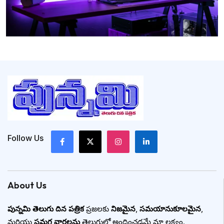
Follow Us
About Us
పున్నమి తెలుగు దిన పత్రిక
ప్రజలకు
నిజమైన
,
సమయానుకూలమైన
,
మరియు
సమగ్ర వార్తలను
తెలుగులో అందించడమే మా లక్ష్యం.