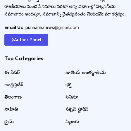
రాజకీయాలు నుంచి సినిమాలు వరకూ అన్ని విభాగాల్లో విశ్వసనీయ
సమాచారం అందిస్తూ, సమాజాన్ని చైతన్యవంతం చేయడమే మా కర్తవ్యం.
Email Us
:
punnami.news
@gmail.com
Author Panel
Top Categories​
ఈ పేపర్
జాతీయ అంతర్జాతీయ
ఆంధ్రప్రదేశ్
భక్తి
తెలంగాణ
సినిమా
సాహితీ
సక్సెస్ స్టోరీస్
క్రైమ్
పిల్లలకు