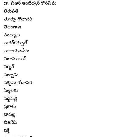
డా. బిఆర్ అంబేద్కర్ కోనసీమ
తిరుపతి
తూర్పు గోదావరి
తెలంగాణ
నంద్యాల
నాగర్‌కర్నూల్
నారాయణపేట
నిజామాబాద్
నిర్మల్
పల్నాడు
పశ్చిమ గోదావరి
పిల్లలకు
పెద్దపల్లి
ప్రకాశం
బాపట్ల
బిజినెస్
భక్తి