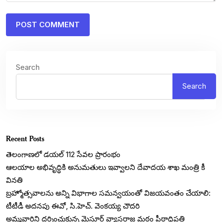
Search
Search
Recent Posts
తెలంగాణలో డయల్‌ 112 సేవల ప్రారంభం
ఆలయాల అభివృద్ధికి అనుమతులు ఇవ్వాలని దేవాదయ శాఖ మంత్రి కీ
వినతి
బ్రహ్మోత్సవాలను అన్ని విభాగాల సమన్వయంతో విజయవంతం చేయాలి:
టీటీడీ అదనపు ఈవో, సి.హెచ్. వెంకయ్య చౌదరి
అమ్మవారిని దర్శించుకున్న మైసూర్ వ్యాసరాజ మఠం పీఠాధిపతి