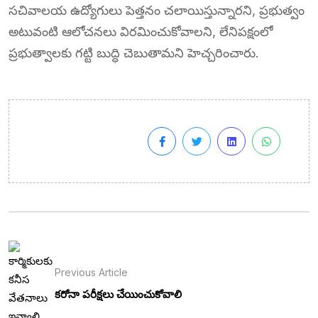
సచివాలయ ఉద్యోగులు పెత్తనం చలాయిస్తున్నారని, ప్రభుత్వం
అటువంటి ఆలోచనలు విరమించుకోవాలని, లేనిపక్షంలో
ప్రభుత్వాలకు గట్టి బుద్ధి చెబుతామని హెచ్చరించారు.
Previous Article
కరోనా పరీక్షలు చేయించుకోవాలి