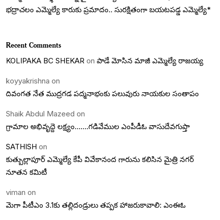
భద్రాచలం ఎమ్మెల్యే కారుకు ప్రమాదం.. సురక్షితంగా బయటపడ్డ ఎమ్మెల్యే*
Recent Comments
KOLIPAKA BC SHEKAR
on
పాడే మోసిన మాజీ ఎమ్మెల్యే రాజయ్య
koyyakrishna
on
దివంగత నేత ముద్రగడ పద్మనాభంకు పలువురు నాయకుల సంతాపం
Shaik Abdul Mazeed
on
గ్రామాల అభివృద్దె లక్ష్యం…….గడివేముల ఎంపీడీఓ వాసుదేవగుప్తా
SATHISH
on
కుత్బుల్లాపూర్ ఎమ్మెల్యే కేపీ వివేకానంద గారును కలిసిన మైత్రి నగర్
నూతన కమిటీ
viman
on
మెగా పీటీఎం 3.1కు తల్లిదండ్రులు తప్పక హాజరుకావాలి: ఎంఈఓ