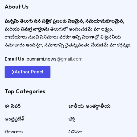
About Us
పున్నమి తెలుగు దిన పత్రిక
ప్రజలకు
నిజమైన
,
సమయానుకూలమైన
,
మరియు
సమగ్ర వార్తలను
తెలుగులో అందించడమే మా లక్ష్యం.
రాజకీయాలు నుంచి సినిమాలు వరకూ అన్ని విభాగాల్లో విశ్వసనీయ
సమాచారం అందిస్తూ, సమాజాన్ని చైతన్యవంతం చేయడమే మా కర్తవ్యం.
Email Us
:
punnami.news
@gmail.com
Author Panel
Top Categories​
ఈ పేపర్
జాతీయ అంతర్జాతీయ
ఆంధ్రప్రదేశ్
భక్తి
తెలంగాణ
సినిమా