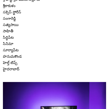
శ్రీకాకుళం
సక్సెస్ స్టోరీస్
సంగారెడ్డి
సత్యసాయి
సాహితీ
సిద్ధిపేట
సినిమా
సూర్యాపేట
హనుమకొండ
హెల్త్ టిప్స్
హైదరాబాద్