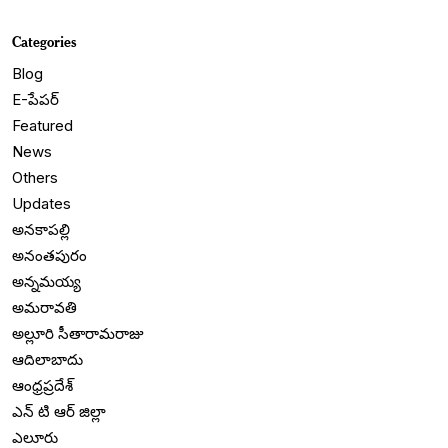
Categories
Blog
E-పేపర్
Featured
News
Others
Updates
అనకాపల్లి
అనంతపురం
అన్నమయ్య
అమరావతి
అల్లూరి సీతారామరాజు
ఆదిలాబాదు
ఆంధ్రప్రదేశ్
ఎన్ టి ఆర్ జిల్లా
ఎలూరు