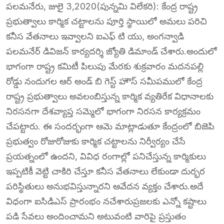
పలమనేరు, జులై 3,2020(పున్నమి విలేకరి): కేంద్ర రాష్ట్ర
ప్రభుత్వాలు కార్మిక చట్టాలను పూర్తి స్థాయిలో అమలు పరిచి
కనీస వేతనాలు ఇవ్వాలని ఐఎఫ్ టి యు, అంగన్వాడి
పలమనేర్ డివిజన్ కార్యదర్శి జ్యోతి డిమాండ్ చేశారు.అందులో
భాగంగా రాష్ట్ర కమిటీ పిలుపు మేరకు శుక్రవారం మదనపల్లి
రోడ్డు నందుగల ఆర్ అండ్ బి గెస్ట్ హౌస్ సమీపములో కేంద్ర
రాష్ట్ర ప్రభుత్వాలు అవలంబిస్తున్న కార్మిక వ్యతిరేక విధానాలకు
నిరసనగా దేశవ్యాప్త సమ్మెలో భాగంగా నిరసన కార్యక్రమం
చేపట్టారు. ఈ సందర్భంగా ఆమె మాట్లాడుతూ కేంద్రంలో బిజెపి
ప్రభుత్వం రోజురోజుకు కార్మిక చట్టాలను నిర్వీర్యం చేసే
ప్రయత్నంలో ఉందని, వివిధ రంగాల్లో పనిచేస్తున్న కార్మికులు
ఇప్పటికీ వెట్టి చాకిరి చేస్తూ కనీస వేతనాలు లేకుండా దుర్భర
పరిస్థితులు అనుభవిస్తున్నారని ఆవేదన వ్యక్తం చేశారు.అదే
విధంగా ఐసిడిఎస్ ప్రారంభం నచేశారుప్రజలకు ఎన్నో కష్టాలు
పడి సేవలు అందించామని అటువంటి వారిపై ప్రస్తుతం