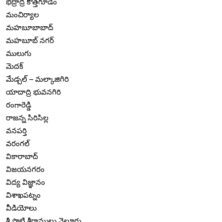
భద్రాద్రి కొత్తగూడెం
మంచిర్యాల
మహబూబాబాద్
మహబూబ్ నగర్
ములుగు
మెదక్
మేడ్చల్ – మల్కాజిగిరి
యాదాద్రి భువనగిరి
రంగారెడ్డి
రాజన్న సిరిసిల్ల
వనపర్తి
వరంగల్
వికారాబాద్
విజయనగరం
విద్య విజ్ఞానం
విశాఖపట్నం
వీడియోలు
శ్రీ పొట్టి శ్రీరాములు నెల్లూరు