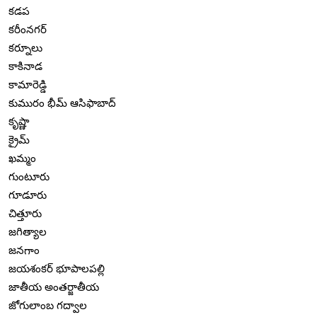
కడప
కరీంనగర్
కర్నూలు
కాకినాడ
కామారెడ్డి
కుమురం భీమ్ ఆసిఫాబాద్
కృష్ణా
క్రైమ్
ఖమ్మం
గుంటూరు
గూడూరు
చిత్తూరు
జగిత్యాల
జనగాం
జయశంకర్ భూపాలపల్లి
జాతీయ అంతర్జాతీయ
జోగులాంబ గద్వాల