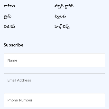
సాహితీ
సక్సెస్ స్టోరీస్
క్రైమ్
పిల్లలకు
బిజినెస్
హెల్త్ టిప్స్
Subscribe