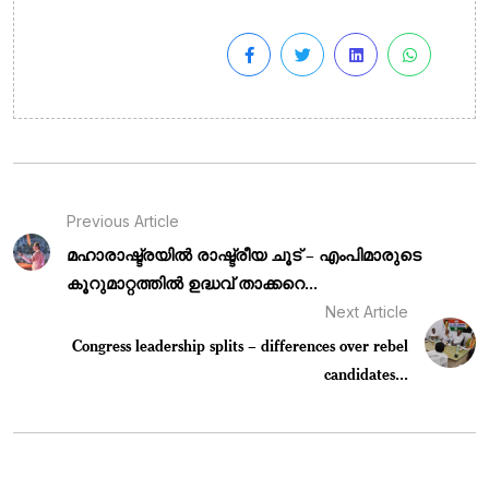
Previous Article
മഹാരാഷ്ട്രയിൽ രാഷ്ട്രീയ ചൂട് – എംപിമാരുടെ
കൂറുമാറ്റത്തിൽ ഉദ്ധവ് താക്കറെ...
Next Article
Congress leadership splits – differences over rebel
candidates...