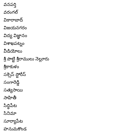
వనపర్తి
వరంగల్
వికారాబాద్
విజయనగరం
విద్య విజ్ఞానం
విశాఖపట్నం
వీడియోలు
శ్రీ పొట్టి శ్రీరాములు నెల్లూరు
శ్రీకాకుళం
సక్సెస్ స్టోరీస్
సంగారెడ్డి
సత్యసాయి
సాహితీ
సిద్ధిపేట
సినిమా
సూర్యాపేట
హనుమకొండ