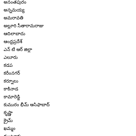
అనంతపురం
అన్నమయ్య
అమరావతి
అల్లూరి సీతారామరాజు
ఆదిలాబాదు
ఆంధ్రప్రదేశ్
ఎన్ టి ఆర్ జిల్లా
ఎలూరు
కడప
కరీంనగర్
కర్నూలు
కాకినాడ
కామారెడ్డి
కుమురం భీమ్ ఆసిఫాబాద్
కృష్ణా
క్రైమ్
ఖమ్మం