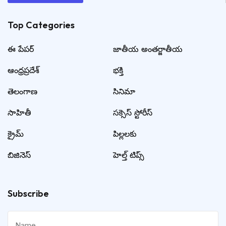
Top Categories​
ఈ పేపర్
జాతీయ అంతర్జాతీయ
ఆంధ్రప్రదేశ్
భక్తి
తెలంగాణ
సినిమా
సాహితీ
సక్సెస్ స్టోరీస్
క్రైమ్
పిల్లలకు
బిజినెస్
హెల్త్ టిప్స్
Subscribe