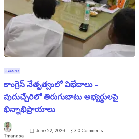
- Featured
కాంగ్రెస్ నేతృత్వంలో విభేదాలు –
పుదుచ్చేరిలో తిరుగుబాటు అభ్యర్థులపై
భిన్నాభిప్రాయాలు
June 22, 2026
0 Comments
Tmanasa