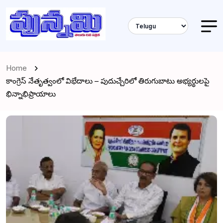
Home
కాంగ్రెస్ నేతృత్వంలో విభేదాలు – పుదుచ్చేరిలో తిరుగుబాటు అభ్యర్థులపై
భిన్నాభిప్రాయాలు