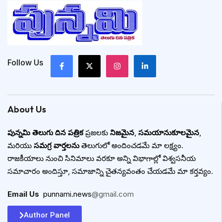
Follow Us
About Us
పున్నమి తెలుగు దిన పత్రిక
ప్రజలకు
నిజమైన
,
సమయానుకూలమైన
,
మరియు
సమగ్ర వార్తలను
తెలుగులో అందించడమే మా లక్ష్యం.
రాజకీయాలు నుంచి సినిమాలు వరకూ అన్ని విభాగాల్లో విశ్వసనీయ
సమాచారం అందిస్తూ, సమాజాన్ని చైతన్యవంతం చేయడమే మా కర్తవ్యం.
Email Us
:
punnami.news
@gmail.com
Author Panel