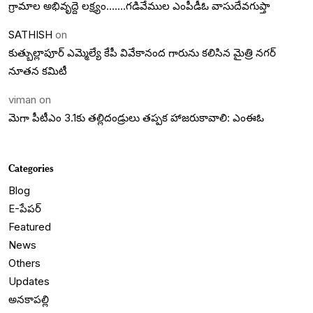
గ్రామాల అభివృద్దె లక్ష్యం…….గడివేముల ఎంపీడీఓ వాసుదేవగుప్తా
SATHISH
on
కుత్బుల్లాపూర్ ఎమ్మెల్యే కేపీ వివేకానంద గారును కలిసిన మైత్రి నగర్
నూతన కమిటీ
viman
on
మెగా పీటీఎం 3.1కు తల్లిదండ్రులు తప్పక హాజరుకావాలి: ఎంఈఓ
Categories
Blog
E-పేపర్
Featured
News
Others
Updates
అనకాపల్లి