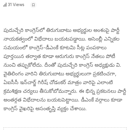
31 Views
పుదుచ్చేరి కాంగ్రెస్‌లో తిరుగుబాటు అభ్యర్థుల అంశంపై పార్టీ
నాయకత్వంలో విభేదాలు బయటపడ్డాయి. అసెంబ్లీ ఎన్నికల
సమయంలో కాంగ్రెస్-డీఎంకే కూటమి సీట్ల పంపకాలు
పూర్తయిన తర్వాత కూడా ఆరుగురు కాంగ్రెస్ నేతలు పోటీ
నుంచి తప్పుకోలేదు. దీంతో పుదుచ్చేరి కాంగ్రెస్ అధ్యక్షుడు వి.
వైతిలింగం వారిని తిరుగుబాటు అభ్యర్థులుగా ప్రకటించగా,
ఏఐసీసీ ఇన్‌చార్జ్ గిరీష్ చోడంకర్ మాత్రం వారిపై ఎలాంటి
క్రమశిక్షణ చర్యలు తీసుకోబోమన్నారు. ఈ భిన్న ప్రకటనలు పార్టీ
అంతర్గత విభేదాలను బయటపెట్టాయి. డీఎంకే వర్గాలు కూడా
కాంగ్రెస్ వైఖరిపై అసంతృప్తి వ్యక్తం చేశాయి.