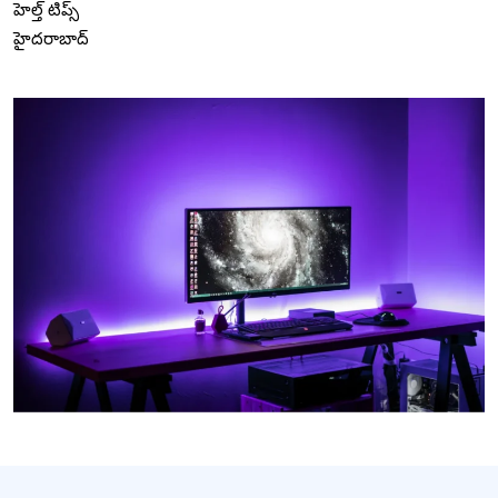
హెల్త్ టిప్స్
హైదరాబాద్