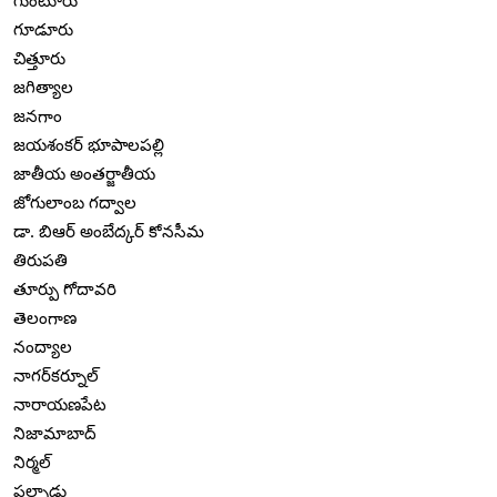
గుంటూరు
గూడూరు
చిత్తూరు
జగిత్యాల
జనగాం
జయశంకర్ భూపాలపల్లి
జాతీయ అంతర్జాతీయ
జోగులాంబ గద్వాల
డా. బిఆర్ అంబేద్కర్ కోనసీమ
తిరుపతి
తూర్పు గోదావరి
తెలంగాణ
నంద్యాల
నాగర్‌కర్నూల్
నారాయణపేట
నిజామాబాద్
నిర్మల్
పల్నాడు