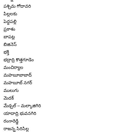
పశ్చిమ గోదావరి
పిల్లలకు
పెద్దపల్లి
ప్రకాశం
బాపట్ల
బిజినెస్
భక్తి
భద్రాద్రి కొత్తగూడెం
మంచిర్యాల
మహబూబాబాద్
మహబూబ్ నగర్
ములుగు
మెదక్
మేడ్చల్ – మల్కాజిగిరి
యాదాద్రి భువనగిరి
రంగారెడ్డి
రాజన్న సిరిసిల్ల