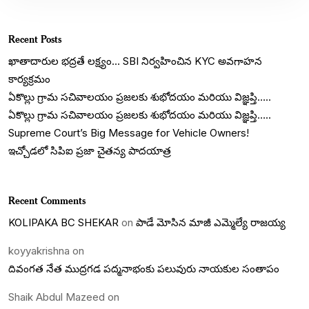
Recent Posts
ఖాతాదారుల భద్రతే లక్ష్యం… SBI నిర్వహించిన KYC అవగాహన
కార్యక్రమం
ఏకొల్లు గ్రామ సచివాలయం ప్రజలకు శుభోదయం మరియు విజ్ఞప్తి…..
ఏకొల్లు గ్రామ సచివాలయం ప్రజలకు శుభోదయం మరియు విజ్ఞప్తి…..
Supreme Court’s Big Message for Vehicle Owners!
ఇచ్చోడలో సిపిఐ ప్రజా చైతన్య పాదయాత్ర
Recent Comments
KOLIPAKA BC SHEKAR
on
పాడే మోసిన మాజీ ఎమ్మెల్యే రాజయ్య
koyyakrishna
on
దివంగత నేత ముద్రగడ పద్మనాభంకు పలువురు నాయకుల సంతాపం
Shaik Abdul Mazeed
on