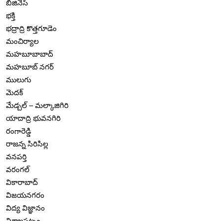
బిజినెస్
భక్తి
భద్రాద్రి కొత్తగూడెం
మంచిర్యాల
మహబూబాబాద్
మహబూబ్ నగర్
ములుగు
మెదక్
మేడ్చల్ – మల్కాజిగిరి
యాదాద్రి భువనగిరి
రంగారెడ్డి
రాజన్న సిరిసిల్ల
వనపర్తి
వరంగల్
వికారాబాద్
విజయనగరం
విద్య విజ్ఞానం
విశాఖపట్నం