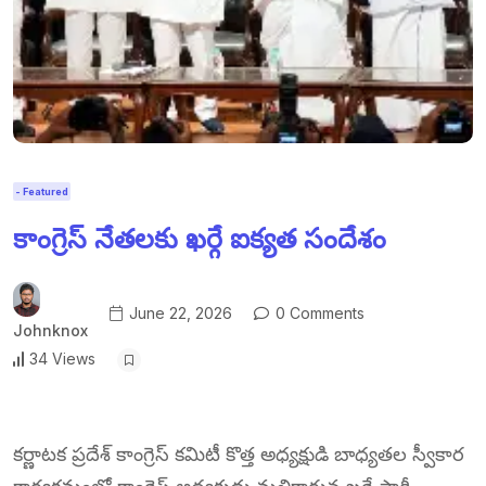
- Featured
కాంగ్రెస్ నేతలకు ఖర్గే ఐక్యత సందేశం
June 22, 2026
0 Comments
Johnknox
34 Views
కర్ణాటక ప్రదేశ్ కాంగ్రెస్ కమిటీ కొత్త అధ్యక్షుడి బాధ్యతల స్వీకార