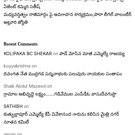
ఏజెంట్ కమ్మరి సతీష్
మధ్యవర్తిత్వం రాజీమార్గం పై అవగాహన కార్యక్రమం,పారా లీగల్ వాలంటీర్
అట్లూరి జ్యోతి
Recent Comments
KOLIPAKA BC SHEKAR
on
పాడే మోసిన మాజీ ఎమ్మెల్యే రాజయ్య
koyyakrishna
on
దివంగత నేత ముద్రగడ పద్మనాభంకు పలువురు నాయకుల సంతాపం
Shaik Abdul Mazeed
on
గ్రామాల అభివృద్దె లక్ష్యం…….గడివేముల ఎంపీడీఓ వాసుదేవగుప్తా
SATHISH
on
కుత్బుల్లాపూర్ ఎమ్మెల్యే కేపీ వివేకానంద గారును కలిసిన మైత్రి నగర్
నూతన కమిటీ
viman
on