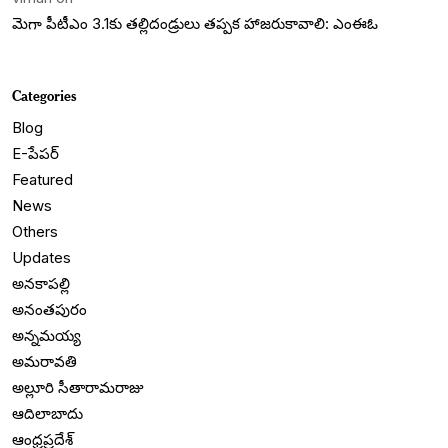
మెగా పీటీఎం 3.1కు తల్లిదండ్రులు తప్పక హాజరుకావాలి: ఎంఈఓ
Categories
Blog
E-పేపర్
Featured
News
Others
Updates
అనకాపల్లి
అనంతపురం
అన్నమయ్య
అమరావతి
అల్లూరి సీతారామరాజు
ఆదిలాబాదు
ఆంధ్రప్రదేశ్