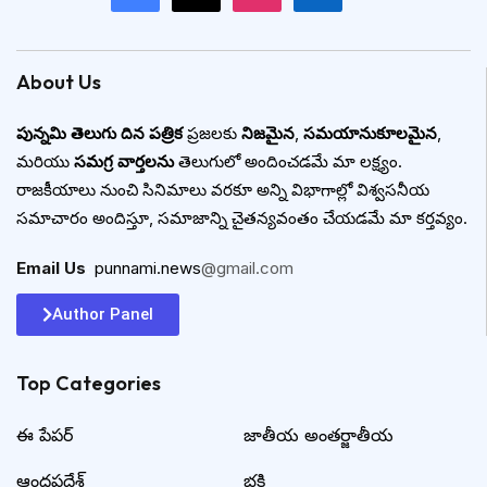
About Us
పున్నమి తెలుగు దిన పత్రిక
ప్రజలకు
నిజమైన
,
సమయానుకూలమైన
,
మరియు
సమగ్ర వార్తలను
తెలుగులో అందించడమే మా లక్ష్యం.
రాజకీయాలు నుంచి సినిమాలు వరకూ అన్ని విభాగాల్లో విశ్వసనీయ
సమాచారం అందిస్తూ, సమాజాన్ని చైతన్యవంతం చేయడమే మా కర్తవ్యం.
Email Us
:
punnami.news
@gmail.com
Author Panel
Top Categories​
ఈ పేపర్
జాతీయ అంతర్జాతీయ
ఆంధ్రప్రదేశ్
భక్తి