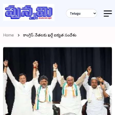
Home
కాంగ్రెస్ నేతలకు ఖర్గే ఐక్యత సందేశం