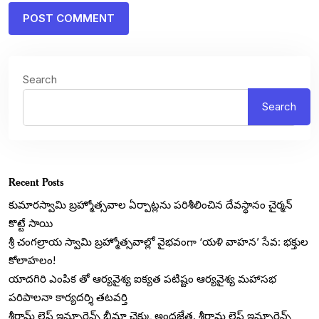
Search
Search
Recent Posts
కుమారస్వామి బ్రహ్మోత్సవాల ఏర్పాట్లను పరిశీలించిన దేవస్థానం చైర్మన్
కొట్టే సాయి
శ్రీ చంగల్రాయ స్వామి బ్రహ్మోత్సవాల్లో వైభవంగా ‘యళి వాహన’ సేవ: భక్తుల
కోలాహలం!
యాదగిరి ఎంపిక తో ఆర్యవైశ్య ఐక్యత పటిష్టం ఆర్యవైశ్య మహాసభ
పరిపాలనా కార్యదర్శి తటవర్తి
శ్రీరామ్ లైఫ్ ఇన్సూరెన్స్ బీమా చెక్కు అందజేత. శ్రీరామ లైఫ్ ఇన్సూరెన్స్