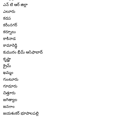
ఎన్ టి ఆర్ జిల్లా
ఎలూరు
కడప
కరీంనగర్
కర్నూలు
కాకినాడ
కామారెడ్డి
కుమురం భీమ్ ఆసిఫాబాద్
కృష్ణా
క్రైమ్
ఖమ్మం
గుంటూరు
గూడూరు
చిత్తూరు
జగిత్యాల
జనగాం
జయశంకర్ భూపాలపల్లి