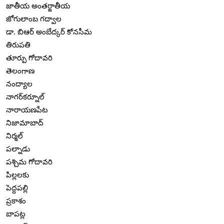
జాతీయ అంతర్జాతీయ
జోగులాంబ గద్వాల
డా. బిఆర్ అంబేద్కర్ కోనసీమ
తిరుపతి
తూర్పు గోదావరి
తెలంగాణ
నంద్యాల
నాగర్‌కర్నూల్
నారాయణపేట
నిజామాబాద్
నిర్మల్
పల్నాడు
పశ్చిమ గోదావరి
పిల్లలకు
పెద్దపల్లి
ప్రకాశం
బాపట్ల