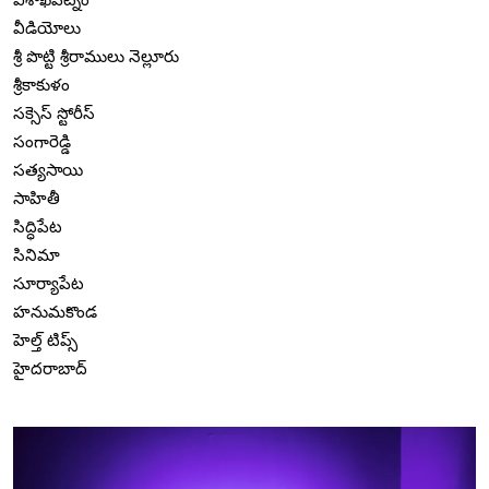
వీడియోలు
శ్రీ పొట్టి శ్రీరాములు నెల్లూరు
శ్రీకాకుళం
సక్సెస్ స్టోరీస్
సంగారెడ్డి
సత్యసాయి
సాహితీ
సిద్ధిపేట
సినిమా
సూర్యాపేట
హనుమకొండ
హెల్త్ టిప్స్
హైదరాబాద్