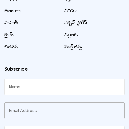
తెలంగాణ
సినిమా
సాహితీ
సక్సెస్ స్టోరీస్
క్రైమ్
పిల్లలకు
బిజినెస్
హెల్త్ టిప్స్
Subscribe