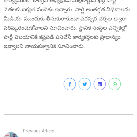
కార్యక్రమంలో కాంగ్రెస్ అధ్యక్షుడు మల్లికార్జున ఖర్గే పార్టీ
నేతలకు ఐక్యత సందేశం ఇచ్చారు. పార్టీ అంతర్గత విభేదాలను
మీడియా ముందుకు తీసుకురాకుండా పరస్పర చర్చల ద్వారా
పరిష్కరించుకోవాలని సూచించారు. స్థానిక సంస్థల ఎన్నికల్లో
పార్టీ విజయానికి కష్టపడి పనిచేసే కార్యకర్తలకు ప్రాధాన్యం
ఇవ్వాలని నాయకత్వానికి సూచించారు.
Previous Article