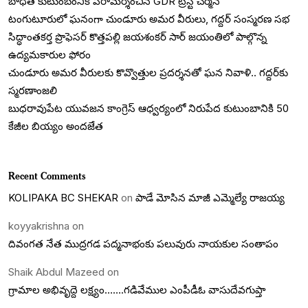
బాధిత కుటుంబంనికి పరామర్శించిన GDR ట్రస్ట్ చేర్మెన్
టంగుటూరులో ఘనంగా చుండూరు అమర వీరులు, గద్దర్ సంస్మరణ సభ
సిద్ధాంతకర్త ప్రొఫెసర్ కొత్తపల్లి జయశంకర్ సార్ జయంతిలో పాల్గొన్న
ఉద్యమకారుల ఫోరం
చుండూరు అమర వీరులకు కొవ్వొత్తుల ప్రదర్శనతో ఘన నివాళి.. గద్దర్‌కు
స్మరణాంజలి
బుధరావుపేట యువజన కాంగ్రెస్ ఆధ్వర్యంలో నిరుపేద కుటుంబానికి 50
కేజీల బియ్యం అందజేత
Recent Comments
KOLIPAKA BC SHEKAR
on
పాడే మోసిన మాజీ ఎమ్మెల్యే రాజయ్య
koyyakrishna
on
దివంగత నేత ముద్రగడ పద్మనాభంకు పలువురు నాయకుల సంతాపం
Shaik Abdul Mazeed
on
గ్రామాల అభివృద్దె లక్ష్యం…….గడివేముల ఎంపీడీఓ వాసుదేవగుప్తా