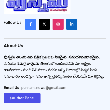
Follow Us
About Us
పున్నమి తెలుగు దిన పత్రిక
ప్రజలకు
నిజమైన
,
సమయానుకూలమైన
,
మరియు
సమగ్ర వార్తలను
తెలుగులో అందించడమే మా లక్ష్యం.
రాజకీయాలు నుంచి సినిమాలు వరకూ అన్ని విభాగాల్లో విశ్వసనీయ
సమాచారం అందిస్తూ, సమాజాన్ని చైతన్యవంతం చేయడమే మా కర్తవ్యం.
Email Us
:
punnami.news
@gmail.com
Author Panel