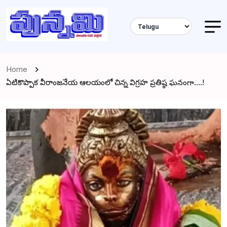
Home
ఏటికొప్పాక వీరాంజనేయ ఆలయంలో చిన్న విగ్రహ ప్రతిష్ఠ ఘనంగా….!