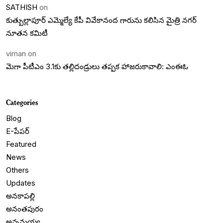
SATHISH
on
కుత్బుల్లాపూర్ ఎమ్మెల్యే కేపీ వివేకానంద గారును కలిసిన మైత్రి నగర్
నూతన కమిటీ
viman
on
మెగా పీటీఎం 3.1కు తల్లిదండ్రులు తప్పక హాజరుకావాలి: ఎంఈఓ
Categories
Blog
E-పేపర్
Featured
News
Others
Updates
అనకాపల్లి
అనంతపురం
అన్నమయ్య