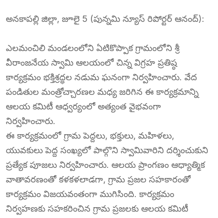
అనకాపల్లి జిల్లా, జూలై 5 (పున్నమి న్యూస్ రిపోర్టర్ ఆనంద్):
ఎలమంచిలి మండలంలోని ఏటికొప్పాక గ్రామంలోని శ్రీ
వీరాంజనేయ స్వామి ఆలయంలో చిన్న విగ్రహ ప్రతిష్ఠ
కార్యక్రమం భక్తిశ్రద్ధల నడుమ ఘనంగా నిర్వహించారు. వేద
పండితుల మంత్రోచ్చారణల మధ్య జరిగిన ఈ కార్యక్రమాన్ని
ఆలయ కమిటీ ఆధ్వర్యంలో అత్యంత వైభవంగా
నిర్వహించారు.
ఈ కార్యక్రమంలో గ్రామ పెద్దలు, భక్తులు, మహిళలు,
యువకులు పెద్ద సంఖ్యలో పాల్గొని స్వామివారిని దర్శించుకుని
ప్రత్యేక పూజలు నిర్వహించారు. ఆలయ ప్రాంగణం ఆధ్యాత్మిక
వాతావరణంతో కళకళలాడగా, గ్రామ ప్రజల సహకారంతో
కార్యక్రమం విజయవంతంగా ముగిసింది. కార్యక్రమం
నిర్వహణకు సహకరించిన గ్రామ ప్రజలకు ఆలయ కమిటీ