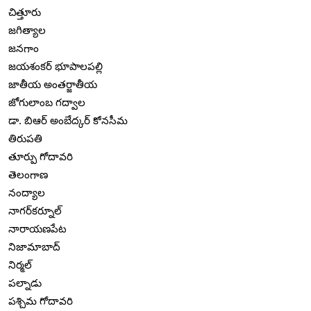
చిత్తూరు
జగిత్యాల
జనగాం
జయశంకర్ భూపాలపల్లి
జాతీయ అంతర్జాతీయ
జోగులాంబ గద్వాల
డా. బిఆర్ అంబేద్కర్ కోనసీమ
తిరుపతి
తూర్పు గోదావరి
తెలంగాణ
నంద్యాల
నాగర్‌కర్నూల్
నారాయణపేట
నిజామాబాద్
నిర్మల్
పల్నాడు
పశ్చిమ గోదావరి