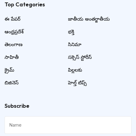
Top Categories​
ఈ పేపర్
జాతీయ అంతర్జాతీయ
ఆంధ్రప్రదేశ్
భక్తి
తెలంగాణ
సినిమా
సాహితీ
సక్సెస్ స్టోరీస్
క్రైమ్
పిల్లలకు
బిజినెస్
హెల్త్ టిప్స్
Subscribe