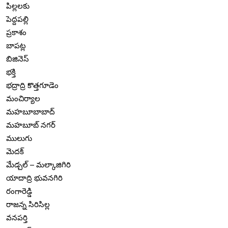
పిల్లలకు
పెద్దపల్లి
ప్రకాశం
బాపట్ల
బిజినెస్
భక్తి
భద్రాద్రి కొత్తగూడెం
మంచిర్యాల
మహబూబాబాద్
మహబూబ్ నగర్
ములుగు
మెదక్
మేడ్చల్ – మల్కాజిగిరి
యాదాద్రి భువనగిరి
రంగారెడ్డి
రాజన్న సిరిసిల్ల
వనపర్తి