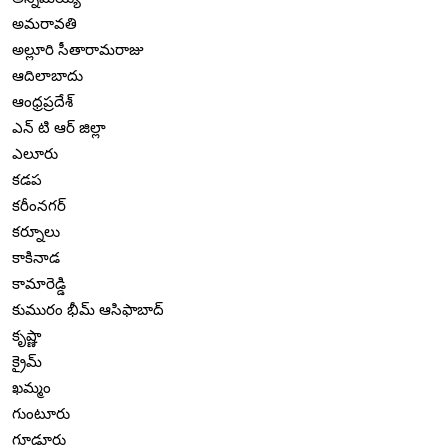
అమరావతి
అల్లూరి సీతారామరాజు
ఆదిలాబాదు
ఆంధ్రప్రదేశ్
ఎన్ టి ఆర్ జిల్లా
ఎలూరు
కడప
కరీంనగర్
కర్నూలు
కాకినాడ
కామారెడ్డి
కుమురం భీమ్ ఆసిఫాబాద్
కృష్ణా
క్రైమ్
ఖమ్మం
గుంటూరు
గూడూరు