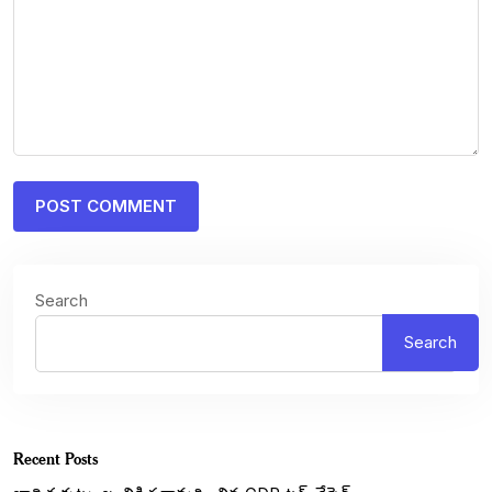
Search
Search
Recent Posts