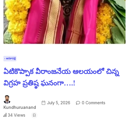
- అనకాపల్లి
ఏటికొప్పాక వీరాంజనేయ ఆలయంలో చిన్న
విగ్రహ ప్రతిష్ఠ ఘనంగా….!
July 5, 2026
0 Comments
Kundhuruanand
34 Views