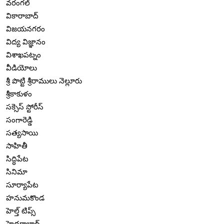
వరంగల్
వికారాబాద్
విజయనగరం
విద్య విజ్ఞానం
విశాఖపట్నం
వీడియోలు
శ్రీ పొట్టి శ్రీరాములు నెల్లూరు
శ్రీకాకుళం
సక్సెస్ స్టోరీస్
సంగారెడ్డి
సత్యసాయి
సాహితీ
సిద్ధిపేట
సినిమా
సూర్యాపేట
హనుమకొండ
హెల్త్ టిప్స్
హైదరాబాద్