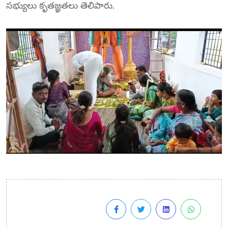
సభ్యులు కృతజ్ఞతలు తెలిపారు.