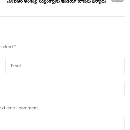
ఎస్‌ఐఆర్ అంశంపై సుప్రీంకోర్టుకు ఇండియా కూటమి ఫిర్యాదు
 marked
*
next time I comment.