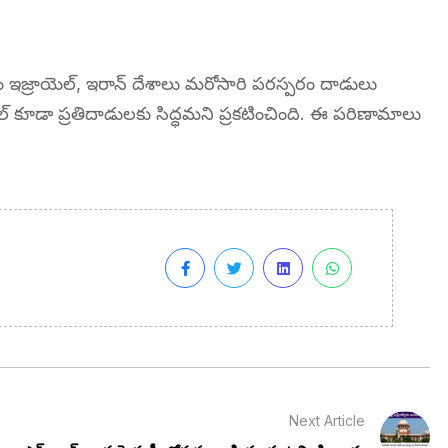
 ఇజ్రాయెల్, ఇరాన్ దేశాలు మరోసారి పరస్పరం దాడులు
ెల్ కూడా ప్రతిదాడులకు సిద్ధమని ప్రకటించింది. ఈ పరిణామాలు
Next Article