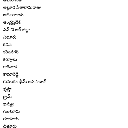
అల్లూరి సీతారామరాజు
ఆదిలాబాదు
ఆంధ్రప్రదేశ్
ఎన్ టి ఆర్ జిల్లా
ఎలూరు
కడప
కరీంనగర్
కర్నూలు
కాకినాడ
కామారెడ్డి
కుమురం భీమ్ ఆసిఫాబాద్
కృష్ణా
క్రైమ్
ఖమ్మం
గుంటూరు
గూడూరు
చిత్తూరు