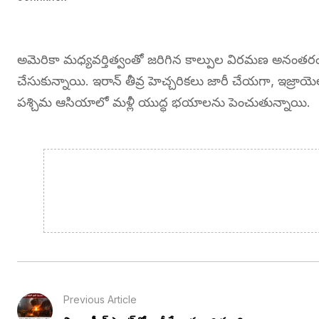
అమెరికా మధ్యవర్తిత్వంతో జరిగిన కాల్పుల విరమణ అనంతరం
చేసుకున్నాయి. ఇరాన్ తీవ్ర హెచ్చరికలు జారీ చేయగా, ఇజ్రాయ
పశ్చిమ ఆసియాలో మళ్లీ యుద్ధ భయాలను పెంచుతున్నాయి.
Previous Article