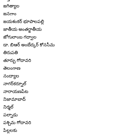
జగిత్యాల
జనగాం
జయశంకర్ భూపాలపల్లి
జాతీయ అంతర్జాతీయ
జోగులాంబ గద్వాల
డా. బిఆర్ అంబేద్కర్ కోనసీమ
తిరుపతి
తూర్పు గోదావరి
తెలంగాణ
నంద్యాల
నాగర్‌కర్నూల్
నారాయణపేట
నిజామాబాద్
నిర్మల్
పల్నాడు
పశ్చిమ గోదావరి
పిల్లలకు