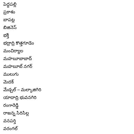
పెద్దపల్లి
ప్రకాశం
బాపట్ల
బిజినెస్
భక్తి
భద్రాద్రి కొత్తగూడెం
మంచిర్యాల
మహబూబాబాద్
మహబూబ్ నగర్
ములుగు
మెదక్
మేడ్చల్ – మల్కాజిగిరి
యాదాద్రి భువనగిరి
రంగారెడ్డి
రాజన్న సిరిసిల్ల
వనపర్తి
వరంగల్