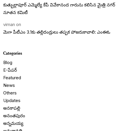
కుత్బుల్లాపూర్ ఎమ్మెల్యే కేపీ వివేకానంద గారును కలిసిన మైత్రి నగర్
నూతన కమిటీ
viman
on
మెగా పీటీఎం 3.1కు తల్లిదండ్రులు తప్పక హాజరుకావాలి: ఎంఈఓ
Categories
Blog
E-పేపర్
Featured
News
Others
Updates
అనకాపల్లి
అనంతపురం
అన్నమయ్య
అమరావతి