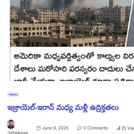
- News
ఇజ్రాయెల్-ఇరాన్ మధ్య మళ్లీ ఉద్రిక్తతలు
June 9, 2026
0 Comments
25 Vi
Johnknox