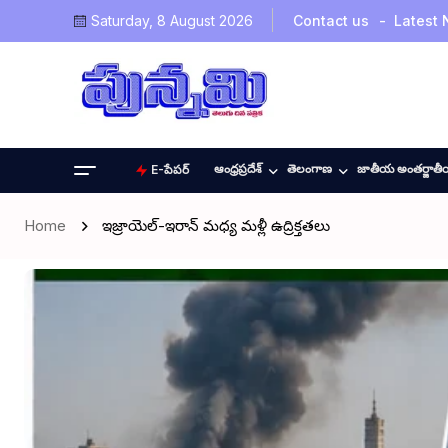
Saturday, 8 August 2026
Contact us
Latest
ఆంధ్రప్రదేశ్
తెలంగాణ
జాతీయ అంతర్జాత
E-పేపర్
Home
ఇజ్రాయెల్-ఇరాన్ మధ్య మళ్లీ ఉద్రిక్తతలు