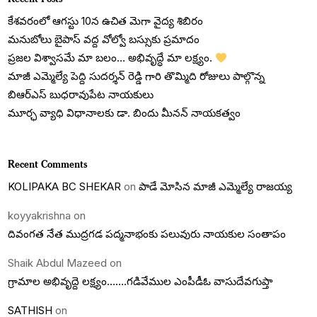
కేశవరంలో ఆగస్టు 10న ఉచిత మెగా వైద్య శిబిరం
మనుబోలు బైపాస్ వద్ద వోల్వో బస్సుకు ప్రమాదం
ప్రజల విశ్వాసమే మా బలం… అభివృద్ధే మా లక్ష్యం.
మాజీ ఎమ్మెల్యే పెద్ది సుదర్శన్ రెడ్డి గారి తొమ్మిది రోజులు పాల్గొన్న
బిఆర్ఎస్ బుధరావుపేట నాయకులు
మూర్ఛ వ్యాధి విధానాలకు డా. బిందు మీనన్ నాయకత్వం
Recent Comments
KOLIPAKA BC SHEKAR
on
పాడే మోసిన మాజీ ఎమ్మెల్యే రాజయ్య
koyyakrishna
on
దివంగత నేత ముద్రగడ పద్మనాభంకు పలువురు నాయకుల సంతాపం
Shaik Abdul Mazeed
on
గ్రామాల అభివృద్దె లక్ష్యం…….గడివేముల ఎంపీడీఓ వాసుదేవగుప్తా
SATHISH
on