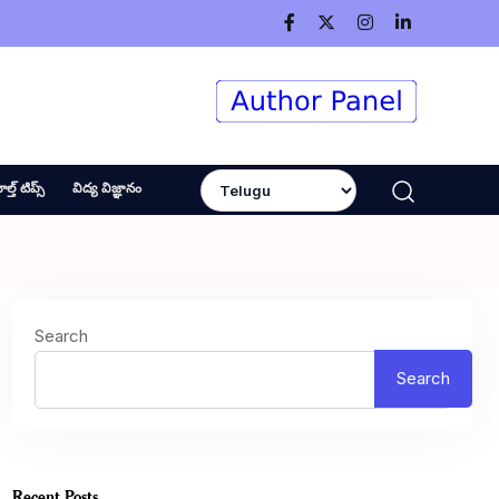
ెల్త్ టిప్స్
విద్య విజ్ఞానం
Search
Search
Recent Posts