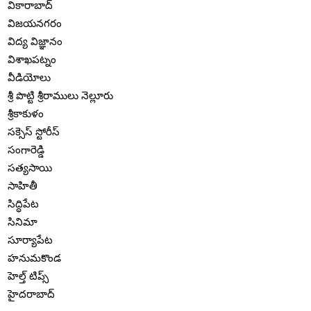
వికారాబాద్
విజయనగరం
విద్య విజ్ఞానం
విశాఖపట్నం
వీడియోలు
శ్రీ పొట్టి శ్రీరాములు నెల్లూరు
శ్రీకాకుళం
సక్సెస్ స్టోరీస్
సంగారెడ్డి
సత్యసాయి
సాహితీ
సిద్ధిపేట
సినిమా
సూర్యాపేట
హనుమకొండ
హెల్త్ టిప్స్
హైదరాబాద్