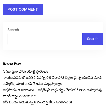
Search
Search
Recent Posts
సిపిఐ ప్రజా పోరు యాత్ర ప్రారంభం
నాయుడుపేటలో జరిగిన డీఎస్సీ రిలే నిరాహార దీక్షలు పై స్పందించిన మాజీ
ఎమ్మెల్యే, మాజీ ఎంపీ నెలవల సుబ్రహ్మణ్యం
అక్రమార్కుల దాసోహం – అక్రిడేషన్ కార్డు రద్దు చేయాలి* కలం అమ్ముకున్న
వారికి కార్డు ఎందుకు?”*
కోడి పందెం ఆడుతున్న 8 మందిపై కేసు నమోదు: SI