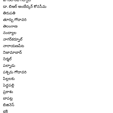
డా. బిఆర్ అంబేద్కర్ కోనసీమ
తిరుపతి
తూర్పు గోదావరి
తెలంగాణ
నంద్యాల
నాగర్‌కర్నూల్
నారాయణపేట
నిజామాబాద్
నిర్మల్
పల్నాడు
పశ్చిమ గోదావరి
పిల్లలకు
పెద్దపల్లి
ప్రకాశం
బాపట్ల
బిజినెస్
భక్తి