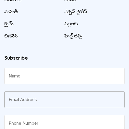
సాహితీ
సక్సెస్ స్టోరీస్
క్రైమ్
పిల్లలకు
బిజినెస్
హెల్త్ టిప్స్
Subscribe