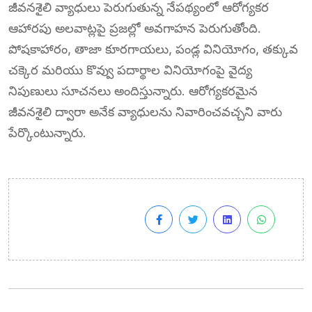
జీవనశైలి వ్యాధులు పెరుగుతున్న నేపథ్యంలో ఆరోగ్యకర
ఆహారపు అలవాట్లపై ప్రజల్లో అవగాహన పెరుగుతోంది.
పోషకాహారం, తాజా కూరగాయలు, పండ్ల వినియోగం, తక్కువ
చక్కెర మరియు కొవ్వు పదార్థాల వినియోగంపై వైద్య
నిపుణులు సూచనలు అందిస్తున్నారు. ఆరోగ్యకరమైన
జీవనశైలి ద్వారా అనేక వ్యాధులను నివారించవచ్చని వారు
పేర్కొంటున్నారు.