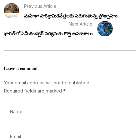
Previous Article
మహిళా పారిశ్రామికవేత్తలకు పెరుగుతున్న ప్రోత్సాహం
Next Article
భారత్‌లో సెమీకండక్టర్ పరిశ్రమకు కొత్త అవకాశాలు
Leave a comment
Your email address will not be published.
Required fields are marked
*