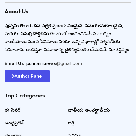
About Us
పున్నమి తెలుగు దిన పత్రిక
ప్రజలకు
నిజమైన
,
సమయానుకూలమైన
,
మరియు
సమగ్ర వార్తలను
తెలుగులో అందించడమే మా లక్ష్యం.
రాజకీయాలు నుంచి సినిమాలు వరకూ అన్ని విభాగాల్లో విశ్వసనీయ
సమాచారం అందిస్తూ, సమాజాన్ని చైతన్యవంతం చేయడమే మా కర్తవ్యం.
Email Us
:
punnami.news
@gmail.com
Author Panel
Top Categories​
ఈ పేపర్
జాతీయ అంతర్జాతీయ
ఆంధ్రప్రదేశ్
భక్తి
తెలంగాణ
సినిమా