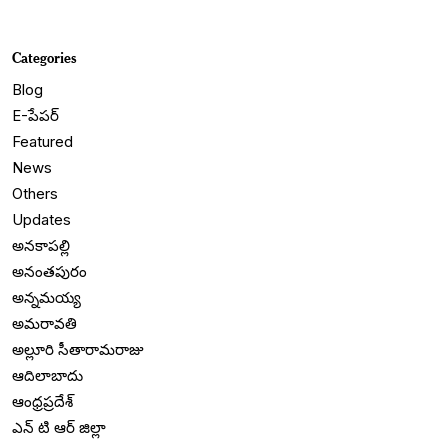
Categories
Blog
E-పేపర్
Featured
News
Others
Updates
అనకాపల్లి
అనంతపురం
అన్నమయ్య
అమరావతి
అల్లూరి సీతారామరాజు
ఆదిలాబాదు
ఆంధ్రప్రదేశ్
ఎన్ టి ఆర్ జిల్లా