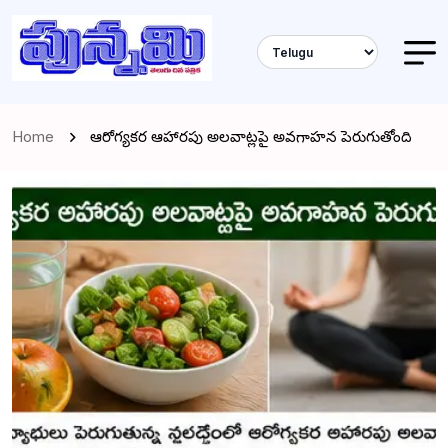
Home
ఆరోగ్యకర ఆహారపు అలవాట్లపై అవగాహన పెరుగుతోంది