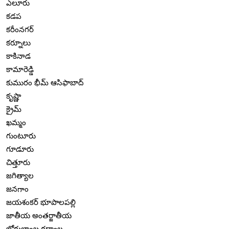
ఎలూరు
కడప
కరీంనగర్
కర్నూలు
కాకినాడ
కామారెడ్డి
కుమురం భీమ్ ఆసిఫాబాద్
కృష్ణా
క్రైమ్
ఖమ్మం
గుంటూరు
గూడూరు
చిత్తూరు
జగిత్యాల
జనగాం
జయశంకర్ భూపాలపల్లి
జాతీయ అంతర్జాతీయ
జోగులాంబ గద్వాల