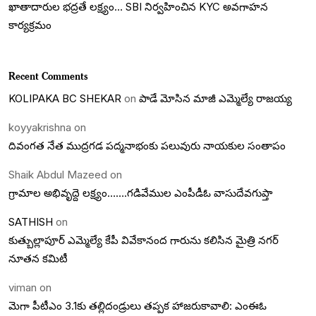
ఖాతాదారుల భద్రతే లక్ష్యం… SBI నిర్వహించిన KYC అవగాహన
కార్యక్రమం
Recent Comments
KOLIPAKA BC SHEKAR
on
పాడే మోసిన మాజీ ఎమ్మెల్యే రాజయ్య
koyyakrishna
on
దివంగత నేత ముద్రగడ పద్మనాభంకు పలువురు నాయకుల సంతాపం
Shaik Abdul Mazeed
on
గ్రామాల అభివృద్దె లక్ష్యం…….గడివేముల ఎంపీడీఓ వాసుదేవగుప్తా
SATHISH
on
కుత్బుల్లాపూర్ ఎమ్మెల్యే కేపీ వివేకానంద గారును కలిసిన మైత్రి నగర్
నూతన కమిటీ
viman
on
మెగా పీటీఎం 3.1కు తల్లిదండ్రులు తప్పక హాజరుకావాలి: ఎంఈఓ