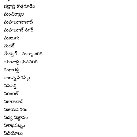
భద్రాద్రి కొత్తగూడెం
మంచిర్యాల
మహబూబాబాద్
మహబూబ్ నగర్
ములుగు
మెదక్
మేడ్చల్ – మల్కాజిగిరి
యాదాద్రి భువనగిరి
రంగారెడ్డి
రాజన్న సిరిసిల్ల
వనపర్తి
వరంగల్
వికారాబాద్
విజయనగరం
విద్య విజ్ఞానం
విశాఖపట్నం
వీడియోలు