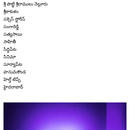
శ్రీ పొట్టి శ్రీరాములు నెల్లూరు
శ్రీకాకుళం
సక్సెస్ స్టోరీస్
సంగారెడ్డి
సత్యసాయి
సాహితీ
సిద్ధిపేట
సినిమా
సూర్యాపేట
హనుమకొండ
హెల్త్ టిప్స్
హైదరాబాద్