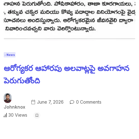
- News
ఆరోగ్యకర ఆహారపు అలవాట్లపై అవగాహన
పెరుగుతోంది
June 7, 2026
0 Comments
Johnknox
30 Views