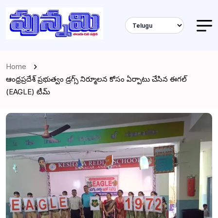
Home
ఆంధ్రప్రదేశ్ ప్రభుత్వం డ్రగ్స్ నిర్మూలన కోసం ఏర్పాటు చేసిన ఈగల్
(EAGLE) టీమ్