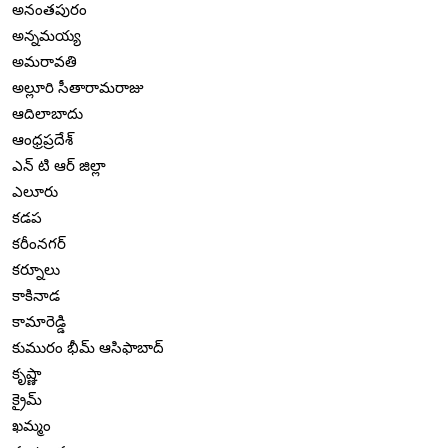
అనంతపురం
అన్నమయ్య
అమరావతి
అల్లూరి సీతారామరాజు
ఆదిలాబాదు
ఆంధ్రప్రదేశ్
ఎన్ టి ఆర్ జిల్లా
ఎలూరు
కడప
కరీంనగర్
కర్నూలు
కాకినాడ
కామారెడ్డి
కుమురం భీమ్ ఆసిఫాబాద్
కృష్ణా
క్రైమ్
ఖమ్మం