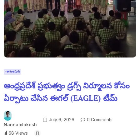
- అనంతపురం
ఆంధ్రప్రదేశ్ ప్రభుత్వం డ్రగ్స్ నిర్మూలన కోసం
ఏర్పాటు చేసిన ఈగల్ (EAGLE) టీమ్
July 6, 2026
0 Comments
Nannamlokesh
68 Views