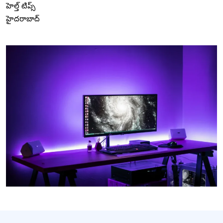
హెల్త్ టిప్స్
హైదరాబాద్