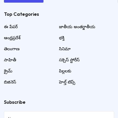
Top Categories​
ఈ పేపర్
జాతీయ అంతర్జాతీయ
ఆంధ్రప్రదేశ్
భక్తి
తెలంగాణ
సినిమా
సాహితీ
సక్సెస్ స్టోరీస్
క్రైమ్
పిల్లలకు
బిజినెస్
హెల్త్ టిప్స్
Subscribe