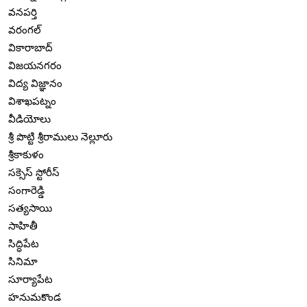
వనపర్తి
వరంగల్
వికారాబాద్
విజయనగరం
విద్య విజ్ఞానం
విశాఖపట్నం
వీడియోలు
శ్రీ పొట్టి శ్రీరాములు నెల్లూరు
శ్రీకాకుళం
సక్సెస్ స్టోరీస్
సంగారెడ్డి
సత్యసాయి
సాహితీ
సిద్ధిపేట
సినిమా
సూర్యాపేట
హనుమకొండ