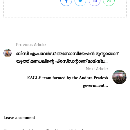
Previous Article
ബിസി എംപവേർഡ് അസോസിയേഷൻ മുസ്താബാദ്
യൂത്ത് മണ്ഡലിന്റെ പ്രസിഡന്റാണ് മാമിന്ദ്‌ല...
Next Article
EAGLE team formed by the Andhra Pradesh
government...
Leave a comment