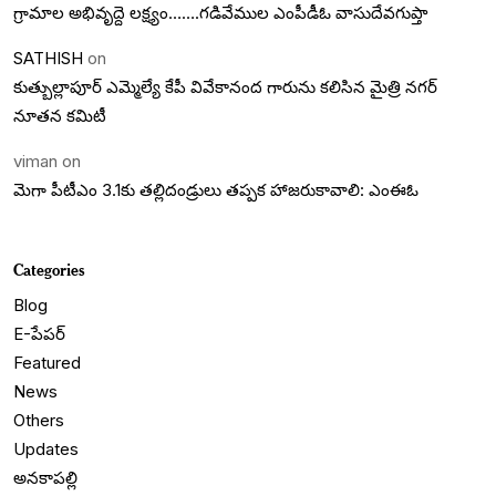
గ్రామాల అభివృద్దె లక్ష్యం…….గడివేముల ఎంపీడీఓ వాసుదేవగుప్తా
SATHISH
on
కుత్బుల్లాపూర్ ఎమ్మెల్యే కేపీ వివేకానంద గారును కలిసిన మైత్రి నగర్
నూతన కమిటీ
viman
on
మెగా పీటీఎం 3.1కు తల్లిదండ్రులు తప్పక హాజరుకావాలి: ఎంఈఓ
Categories
Blog
E-పేపర్
Featured
News
Others
Updates
అనకాపల్లి