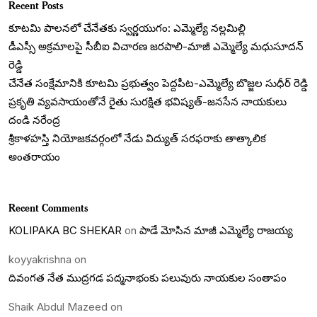
Recent Posts
కూటమి పాలనలో చేనేతకు స్వర్ణయుగం: ఎమ్మెల్యే నల్లమిల్లి
డీఎస్సీ అక్రమాలపై సీబీఐ విచారణ జరపాలి-మాజీ ఎమ్మెల్యే మధుసూదన్
రెడ్డి
చేనేత సంక్షేమానికి కూటమి ప్రభుత్వం పెద్దపీట-ఎమ్మెల్యే బొజ్జల సుధీర్ రెడ్డి
ప్రకృతి వ్యవసాయంతోనే రైతు సురక్షిత భవిష్యత్-జనసేన నాయకులు
దండి నరేంద్ర
శ్రీకాళహస్తి నియోజకవర్గంలో నేడు విద్యుత్ సరఫరాకు తాత్కాలిక
అంతరాయం
Recent Comments
KOLIPAKA BC SHEKAR
on
పాడే మోసిన మాజీ ఎమ్మెల్యే రాజయ్య
koyyakrishna
on
దివంగత నేత ముద్రగడ పద్మనాభంకు పలువురు నాయకుల సంతాపం
Shaik Abdul Mazeed
on