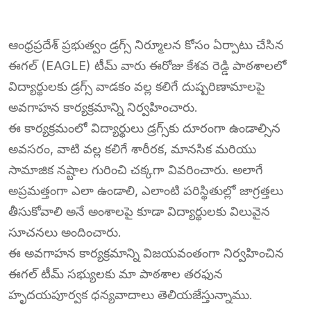
ఆంధ్రప్రదేశ్ ప్రభుత్వం డ్రగ్స్ నిర్మూలన కోసం ఏర్పాటు చేసిన
ఈగల్ (EAGLE) టీమ్ వారు ఈరోజు కేశవ రెడ్డి పాఠశాలలో
విద్యార్థులకు డ్రగ్స్ వాడకం వల్ల కలిగే దుష్పరిణామాలపై
అవగాహన కార్యక్రమాన్ని నిర్వహించారు.
ఈ కార్యక్రమంలో విద్యార్థులు డ్రగ్స్‌కు దూరంగా ఉండాల్సిన
అవసరం, వాటి వల్ల కలిగే శారీరక, మానసిక మరియు
సామాజిక నష్టాల గురించి చక్కగా వివరించారు. అలాగే
అప్రమత్తంగా ఎలా ఉండాలి, ఎలాంటి పరిస్థితుల్లో జాగ్రత్తలు
తీసుకోవాలి అనే అంశాలపై కూడా విద్యార్థులకు విలువైన
సూచనలు అందించారు.
ఈ అవగాహన కార్యక్రమాన్ని విజయవంతంగా నిర్వహించిన
ఈగల్ టీమ్ సభ్యులకు మా పాఠశాల తరఫున
హృదయపూర్వక ధన్యవాదాలు తెలియజేస్తున్నాము.