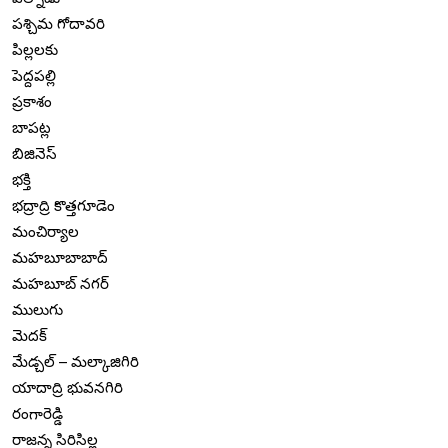
పశ్చిమ గోదావరి
పిల్లలకు
పెద్దపల్లి
ప్రకాశం
బాపట్ల
బిజినెస్
భక్తి
భద్రాద్రి కొత్తగూడెం
మంచిర్యాల
మహబూబాబాద్
మహబూబ్ నగర్
ములుగు
మెదక్
మేడ్చల్ – మల్కాజిగిరి
యాదాద్రి భువనగిరి
రంగారెడ్డి
రాజన్న సిరిసిల్ల