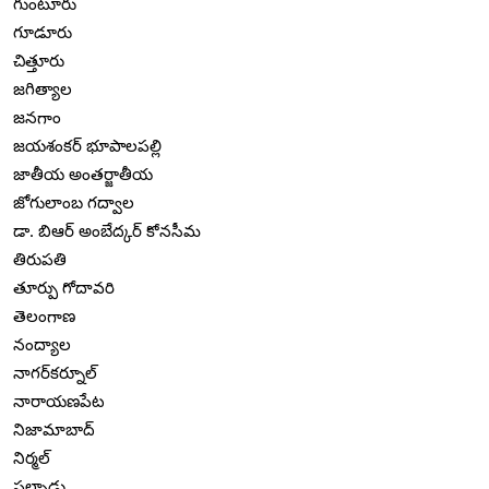
గుంటూరు
గూడూరు
చిత్తూరు
జగిత్యాల
జనగాం
జయశంకర్ భూపాలపల్లి
జాతీయ అంతర్జాతీయ
జోగులాంబ గద్వాల
డా. బిఆర్ అంబేద్కర్ కోనసీమ
తిరుపతి
తూర్పు గోదావరి
తెలంగాణ
నంద్యాల
నాగర్‌కర్నూల్
నారాయణపేట
నిజామాబాద్
నిర్మల్
పల్నాడు