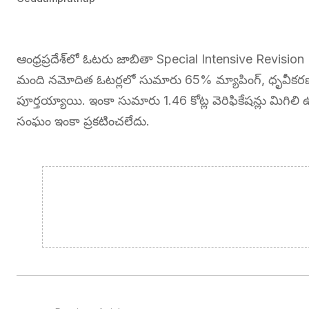
ఆంధ్రప్రదేశ్‌లో ఓటరు జాబితా Special Intensive Revision (
మంది నమోదిత ఓటర్లలో సుమారు 65% మ్యాపింగ్, ధృవీకరణ పూర్
పూర్తయ్యాయి. ఇంకా సుమారు 1.46 కోట్ల వెరిఫికేషన్లు మిగిలి 
సంఘం ఇంకా ప్రకటించలేదు.