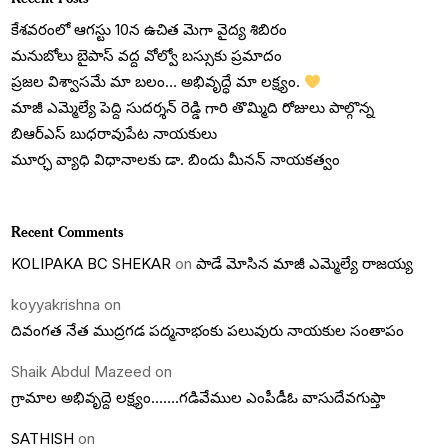
కేశవరంలో ఆగస్టు 10న ఉచిత మెగా వైద్య శిబిరం
మనుబోలు బైపాస్ వద్ద వోల్వో బస్సుకు ప్రమాదం
ప్రజల విశ్వాసమే మా బలం… అభివృద్ధే మా లక్ష్యం.
మాజీ ఎమ్మెల్యే పెద్ది సుదర్శన్ రెడ్డి గారి తొమ్మిది రోజులు పాల్గొన్న
బిఆర్ఎస్ బుధరావుపేట నాయకులు
మూర్ఛ వ్యాధి విధానాలకు డా. బిందు మీనన్ నాయకత్వం
Recent Comments
KOLIPAKA BC SHEKAR
on
పాడే మోసిన మాజీ ఎమ్మెల్యే రాజయ్య
koyyakrishna
on
దివంగత నేత ముద్రగడ పద్మనాభంకు పలువురు నాయకుల సంతాపం
Shaik Abdul Mazeed
on
గ్రామాల అభివృద్దె లక్ష్యం…….గడివేముల ఎంపీడీఓ వాసుదేవగుప్తా
SATHISH
on