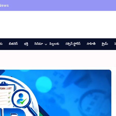
 News
ీయ
బిజినెస్
భక్తి
సినిమా
పిల్లలకు
సక్సెస్ స్టోరీస్
సాహితీ
క్రైమ్
హ