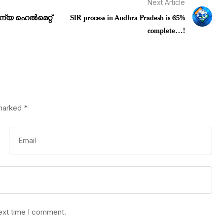
Next Article
യ ഹെൽമെറ്റ്
SIR process in Andhra Pradesh is 65%
complete…!
 marked
*
next time I comment.