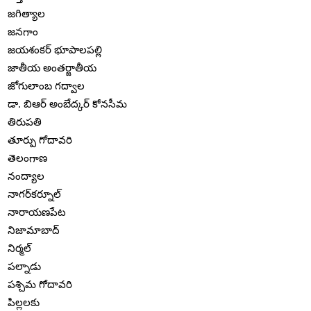
జగిత్యాల
జనగాం
జయశంకర్ భూపాలపల్లి
జాతీయ అంతర్జాతీయ
జోగులాంబ గద్వాల
డా. బిఆర్ అంబేద్కర్ కోనసీమ
తిరుపతి
తూర్పు గోదావరి
తెలంగాణ
నంద్యాల
నాగర్‌కర్నూల్
నారాయణపేట
నిజామాబాద్
నిర్మల్
పల్నాడు
పశ్చిమ గోదావరి
పిల్లలకు