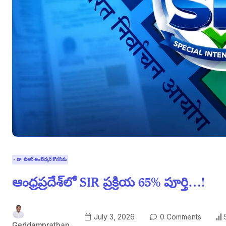
- డా. బిఆర్ అంబేద్కర్ కోనసీమ
ఆంధ్రప్రదేశ్‌లో SIR ప్రక్రియ 65% పూర్తి…!
July 3, 2026
0 Comments
Geddamprathap