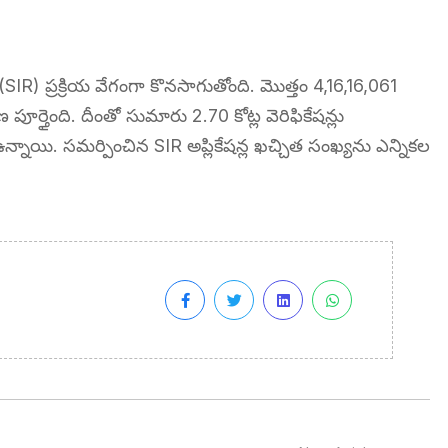
SIR) ప్రక్రియ వేగంగా కొనసాగుతోంది. మొత్తం 4,16,16,061
తైంది. దీంతో సుమారు 2.70 కోట్ల వెరిఫికేషన్లు
ఉన్నాయి. సమర్పించిన SIR అప్లికేషన్ల ఖచ్చిత సంఖ్యను ఎన్నికల