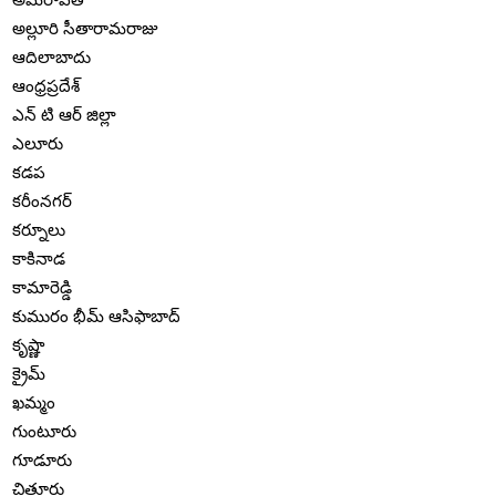
అల్లూరి సీతారామరాజు
ఆదిలాబాదు
ఆంధ్రప్రదేశ్
ఎన్ టి ఆర్ జిల్లా
ఎలూరు
కడప
కరీంనగర్
కర్నూలు
కాకినాడ
కామారెడ్డి
కుమురం భీమ్ ఆసిఫాబాద్
కృష్ణా
క్రైమ్
ఖమ్మం
గుంటూరు
గూడూరు
చిత్తూరు