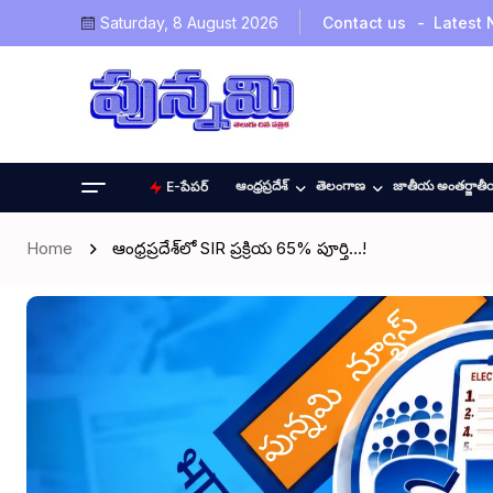
Saturday, 8 August 2026
Contact us
Latest
ఆంధ్రప్రదేశ్
తెలంగాణ
జాతీయ అంతర్జాత
E-పేపర్
Home
ఆంధ్రప్రదేశ్‌లో SIR ప్రక్రియ 65% పూర్తి…!