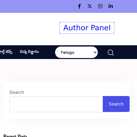
ెల్త్ టిప్స్
విద్య విజ్ఞానం
Search
Search
Recent Posts