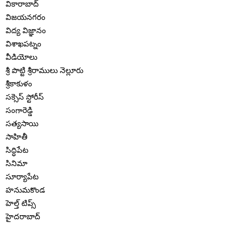
వికారాబాద్
విజయనగరం
విద్య విజ్ఞానం
విశాఖపట్నం
వీడియోలు
శ్రీ పొట్టి శ్రీరాములు నెల్లూరు
శ్రీకాకుళం
సక్సెస్ స్టోరీస్
సంగారెడ్డి
సత్యసాయి
సాహితీ
సిద్ధిపేట
సినిమా
సూర్యాపేట
హనుమకొండ
హెల్త్ టిప్స్
హైదరాబాద్