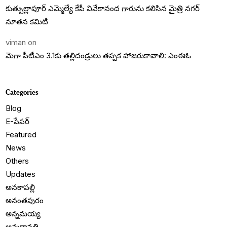
కుత్బుల్లాపూర్ ఎమ్మెల్యే కేపీ వివేకానంద గారును కలిసిన మైత్రి నగర్
నూతన కమిటీ
viman
on
మెగా పీటీఎం 3.1కు తల్లిదండ్రులు తప్పక హాజరుకావాలి: ఎంఈఓ
Categories
Blog
E-పేపర్
Featured
News
Others
Updates
అనకాపల్లి
అనంతపురం
అన్నమయ్య
అమరావతి