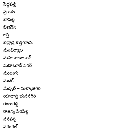
పెద్దపల్లి
ప్రకాశం
బాపట్ల
బిజినెస్
భక్తి
భద్రాద్రి కొత్తగూడెం
మంచిర్యాల
మహబూబాబాద్
మహబూబ్ నగర్
ములుగు
మెదక్
మేడ్చల్ – మల్కాజిగిరి
యాదాద్రి భువనగిరి
రంగారెడ్డి
రాజన్న సిరిసిల్ల
వనపర్తి
వరంగల్