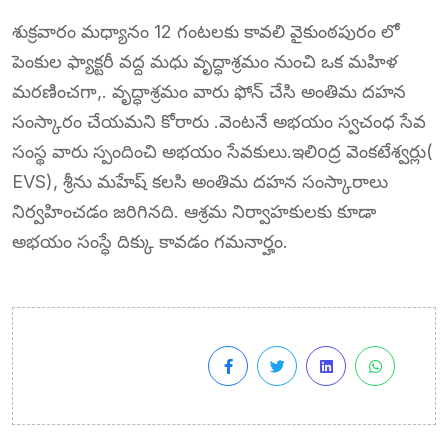
శుక్రవారం మధ్యానం 12 గంటలకు కావలి వైకుంఠపురం లో
పెంకుల ఫ్యాక్టరీ వద్ద మధు వృద్ధాశ్రమం నుంచి ఒక మహిళ
మరణించగా,. వృద్ధాశ్రమం వారు ఫోన్ చేసి అంతిమ దహన
సంస్కారం చేయమని కోరారు .వెంటనే అభయం స్వచంధ సేవ
సంస్థ వారు స్పందించి అభయం సేవకులు.ఇలిoద్ర వెంకటేశ్వర్లు(
EVS), శ్రీను మహేష్ కలసి అంతిమ దహన సంస్కారాలు
నిర్వహించడం జరిగినది. ఆశ్రమ నిర్వాహకులకు కూడా
అభయం సంస్ధే దిక్కు కావడం గమనార్హం.