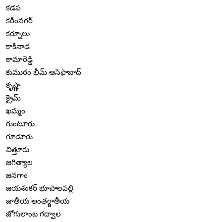
కడప
కరీంనగర్
కర్నూలు
కాకినాడ
కామారెడ్డి
కుమురం భీమ్ ఆసిఫాబాద్
కృష్ణా
క్రైమ్
ఖమ్మం
గుంటూరు
గూడూరు
చిత్తూరు
జగిత్యాల
జనగాం
జయశంకర్ భూపాలపల్లి
జాతీయ అంతర్జాతీయ
జోగులాంబ గద్వాల