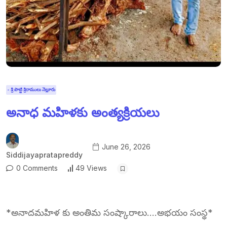
- శ్రీ పొట్టి శ్రీరాములు నెల్లూరు
అనాధ మహిళకు అంత్యక్రియలు
June 26, 2026
Siddijayapratapreddy
0 Comments
49 Views
*అనాదమహిళ కు అంతిమ సంష్కారాలు….అభయం సంస్థ*