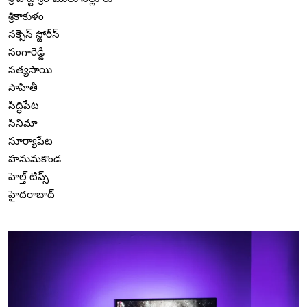
శ్రీకాకుళం
సక్సెస్ స్టోరీస్
సంగారెడ్డి
సత్యసాయి
సాహితీ
సిద్ధిపేట
సినిమా
సూర్యాపేట
హనుమకొండ
హెల్త్ టిప్స్
హైదరాబాద్