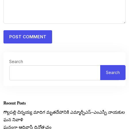
Search
Search
Recent Posts
గొల్లపల్లి చిన్నయ్య మాదిగ మృతదేహానికి ఎమ్మార్పీఎస్‌–ఎంఎస్పీ నాయకుల
ఘన నివాళి
ఘనంగా ఆదివాసీ దినోత్సవం