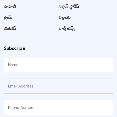
సాహితీ
సక్సెస్ స్టోరీస్
క్రైమ్
పిల్లలకు
బిజినెస్
హెల్త్ టిప్స్
Subscribe