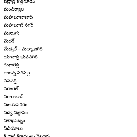
భద్రాద్రి కొత్తగూడెం
మంచిర్యాల
మహబూబాబాద్
మహబూబ్ నగర్
ములుగు
మెదక్
మేడ్చల్ – మల్కాజిగిరి
యాదాద్రి భువనగిరి
రంగారెడ్డి
రాజన్న సిరిసిల్ల
వనపర్తి
వరంగల్
వికారాబాద్
విజయనగరం
విద్య విజ్ఞానం
విశాఖపట్నం
వీడియోలు
శ్రీ పొట్టి శ్రీరాములు నెల్లూరు