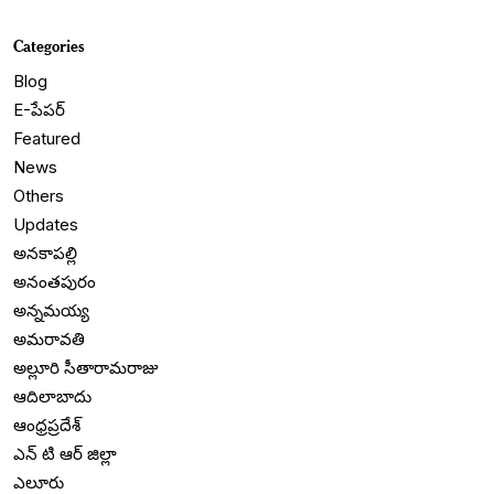
Categories
Blog
E-పేపర్
Featured
News
Others
Updates
అనకాపల్లి
అనంతపురం
అన్నమయ్య
అమరావతి
అల్లూరి సీతారామరాజు
ఆదిలాబాదు
ఆంధ్రప్రదేశ్
ఎన్ టి ఆర్ జిల్లా
ఎలూరు