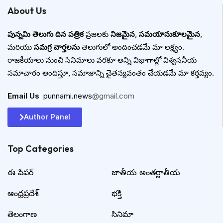
About Us
పున్నమి తెలుగు దిన పత్రిక
ప్రజలకు
నిజమైన
,
సమయానుకూలమైన
,
మరియు
సమగ్ర వార్తలను
తెలుగులో అందించడమే మా లక్ష్యం.
రాజకీయాలు నుంచి సినిమాలు వరకూ అన్ని విభాగాల్లో విశ్వసనీయ
సమాచారం అందిస్తూ, సమాజాన్ని చైతన్యవంతం చేయడమే మా కర్తవ్యం.
Email Us
:
punnami.news
@gmail.com
Author Panel
Top Categories​
ఈ పేపర్
జాతీయ అంతర్జాతీయ
ఆంధ్రప్రదేశ్
భక్తి
తెలంగాణ
సినిమా