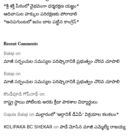
*శ్రీ శక్తి పీఠంలో వైభవంగా ధర్మరక్షణ యజ్ఞం*
ఆదివాసుల హక్కుల పరిరక్షణకు పోరాడాలి
*అనపగుంటలో జనం బాట పట్టిన కాంగ్రెస్*
Recent Comments
Balaji
on
మాజీ సర్పంచుల సమస్యల పరిష్కారానికి ప్రభుత్వం చొరవ చూపాలి
Balaji
on
మాజీ సర్పంచుల సమస్యల పరిష్కారానికి ప్రభుత్వం చొరవ చూపాలి
కొండేపూడి గోపీనాథ్
on
రాష్ట్ర స్ధాయి పోటీలకు అరకు క్రీడా పాఠశాల విద్యార్ధులు
Gajula Balaji
on
మల్లారంలో ‘ఆర్గానిక్ డీఏపీ’ విక్రయాల కలకలం*
KOLIPAKA BC SHEKAR
on
పాడే మోసిన మాజీ ఎమ్మెల్యే రాజయ్య