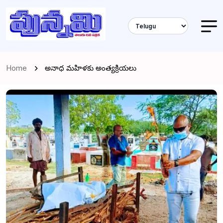
Home
అనాధ మహిళకు అంత్యక్రియలు