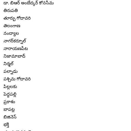
డా. బిఆర్ అంబేద్కర్ కోనసీమ
తిరుపతి
తూర్పు గోదావరి
తెలంగాణ
నంద్యాల
నాగర్‌కర్నూల్
నారాయణపేట
నిజామాబాద్
నిర్మల్
పల్నాడు
పశ్చిమ గోదావరి
పిల్లలకు
పెద్దపల్లి
ప్రకాశం
బాపట్ల
బిజినెస్
భక్తి