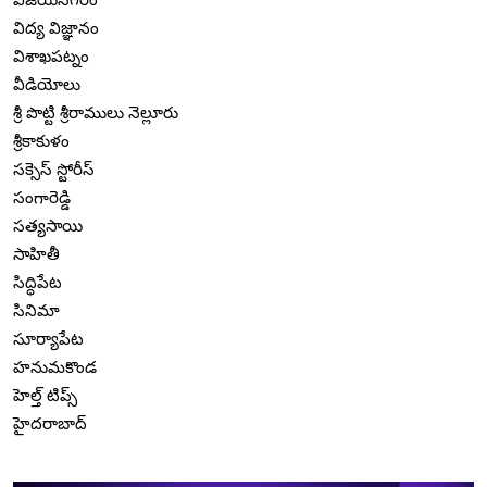
విద్య విజ్ఞానం
విశాఖపట్నం
వీడియోలు
శ్రీ పొట్టి శ్రీరాములు నెల్లూరు
శ్రీకాకుళం
సక్సెస్ స్టోరీస్
సంగారెడ్డి
సత్యసాయి
సాహితీ
సిద్ధిపేట
సినిమా
సూర్యాపేట
హనుమకొండ
హెల్త్ టిప్స్
హైదరాబాద్