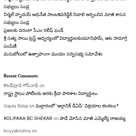
సభ్యులు సండ్ర
నిర్మల్ హృదయ్ అధినేత సాంబశివరెడ్డికి నివాలి అర్పించిన మాజీ శాసన
సభ్యులు సండ్ర
ప్రజలకు వరంలా సీఎం రిలీఫ్ ఫండ్
శ్రీ సత్య సాయి ట్రస్ట్ ఆధ్వర్యంలో విద్యార్థులకుయూనిఫామ్, ఆట సామాగ్రి
పంపిణీ
మనుబోలులో ఉత్సాహంగా మండల సర్వసభ్య సమావేశం
Recent Comments
కొండేపూడి గోపీనాథ్
on
రాష్ట్ర స్ధాయి పోటీలకు అరకు క్రీడా పాఠశాల విద్యార్ధులు
Gajula Balaji
on
మల్లారంలో ‘ఆర్గానిక్ డీఏపీ’ విక్రయాల కలకలం*
KOLIPAKA BC SHEKAR
on
పాడే మోసిన మాజీ ఎమ్మెల్యే రాజయ్య
koyyakrishna
on