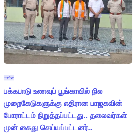
- ఖమ్మం
பக்கபாடு உணவுப் பூங்காவில் நில
முறைகேடுகளுக்கு எதிரான பாஜகவின்
போராட்டம் நிறுத்தப்பட்டது.. தலைவர்கள்
முன் கைது செய்யப்பட்டனர்..