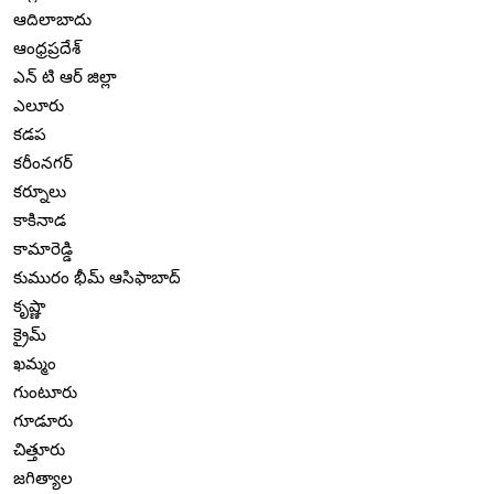
ఆదిలాబాదు
ఆంధ్రప్రదేశ్
ఎన్ టి ఆర్ జిల్లా
ఎలూరు
కడప
కరీంనగర్
కర్నూలు
కాకినాడ
కామారెడ్డి
కుమురం భీమ్ ఆసిఫాబాద్
కృష్ణా
క్రైమ్
ఖమ్మం
గుంటూరు
గూడూరు
చిత్తూరు
జగిత్యాల