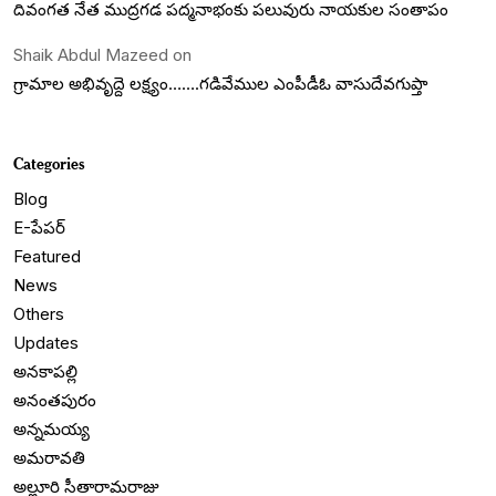
దివంగత నేత ముద్రగడ పద్మనాభంకు పలువురు నాయకుల సంతాపం
Shaik Abdul Mazeed
on
గ్రామాల అభివృద్దె లక్ష్యం…….గడివేముల ఎంపీడీఓ వాసుదేవగుప్తా
Categories
Blog
E-పేపర్
Featured
News
Others
Updates
అనకాపల్లి
అనంతపురం
అన్నమయ్య
అమరావతి
అల్లూరి సీతారామరాజు