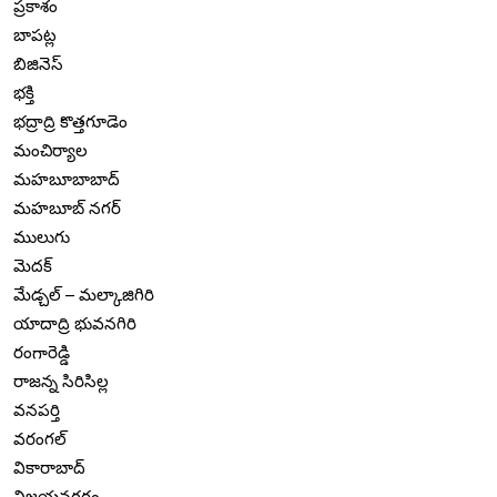
ప్రకాశం
బాపట్ల
బిజినెస్
భక్తి
భద్రాద్రి కొత్తగూడెం
మంచిర్యాల
మహబూబాబాద్
మహబూబ్ నగర్
ములుగు
మెదక్
మేడ్చల్ – మల్కాజిగిరి
యాదాద్రి భువనగిరి
రంగారెడ్డి
రాజన్న సిరిసిల్ల
వనపర్తి
వరంగల్
వికారాబాద్
విజయనగరం