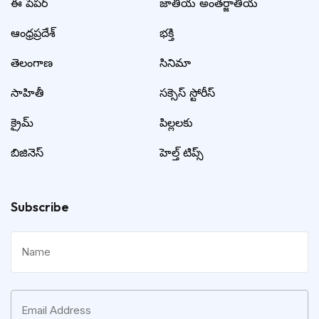
ఈ పేపర్
జాతీయ అంతర్జాతీయ
ఆంధ్రప్రదేశ్
భక్తి
తెలంగాణ
సినిమా
సాహితీ
సక్సెస్ స్టోరీస్
క్రైమ్
పిల్లలకు
బిజినెస్
హెల్త్ టిప్స్
Subscribe