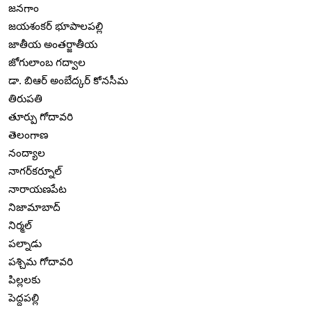
జనగాం
జయశంకర్ భూపాలపల్లి
జాతీయ అంతర్జాతీయ
జోగులాంబ గద్వాల
డా. బిఆర్ అంబేద్కర్ కోనసీమ
తిరుపతి
తూర్పు గోదావరి
తెలంగాణ
నంద్యాల
నాగర్‌కర్నూల్
నారాయణపేట
నిజామాబాద్
నిర్మల్
పల్నాడు
పశ్చిమ గోదావరి
పిల్లలకు
పెద్దపల్లి