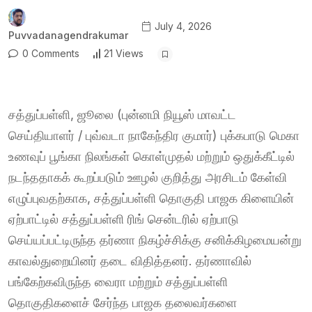
July 4, 2026
Puvvadanagendrakumar
0 Comments
21 Views
சத்துப்பள்ளி, ஜூலை (புன்னமி நியூஸ் மாவட்ட
செய்தியாளர் / புவ்வடா நாகேந்திர குமார்) புக்கபாடு மெகா
உணவுப் பூங்கா நிலங்கள் கொள்முதல் மற்றும் ஒதுக்கீட்டில்
நடந்ததாகக் கூறப்படும் ஊழல் குறித்து அரசிடம் கேள்வி
எழுப்புவதற்காக, சத்துப்பள்ளி தொகுதி பாஜக கிளையின்
ஏற்பாட்டில் சத்துப்பள்ளி ரிங் சென்டரில் ஏற்பாடு
செய்யப்பட்டிருந்த தர்ணா நிகழ்ச்சிக்கு சனிக்கிழமையன்று
காவல்துறையினர் தடை விதித்தனர். தர்ணாவில்
பங்கேற்கவிருந்த வைரா மற்றும் சத்துப்பள்ளி
தொகுதிகளைச் சேர்ந்த பாஜக தலைவர்களை