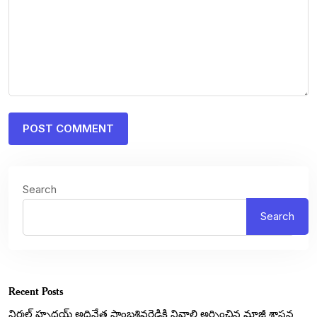
Search
Search
Recent Posts
నిర్మల్ హృదయ్ అధినేత సాంబశివరెడ్డికి నివాలి అర్పించిన మాజీ శాసన