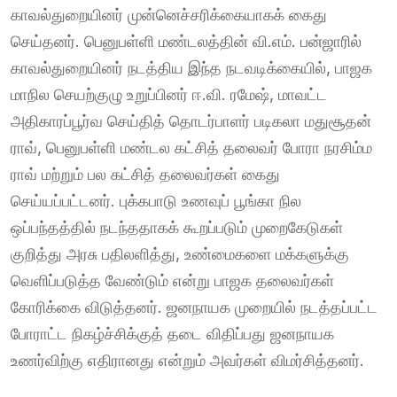
காவல்துறையினர் முன்னெச்சரிக்கையாகக் கைது
செய்தனர். பெனுபள்ளி மண்டலத்தின் வி.எம். பன்ஜாரில்
காவல்துறையினர் நடத்திய இந்த நடவடிக்கையில், பாஜக
மாநில செயற்குழு உறுப்பினர் ஈ.வி. ரமேஷ், மாவட்ட
அதிகாரப்பூர்வ செய்தித் தொடர்பாளர் படிகலா மதுசூதன்
ராவ், பெனுபள்ளி மண்டல கட்சித் தலைவர் போரா நரசிம்ம
ராவ் மற்றும் பல கட்சித் தலைவர்கள் கைது
செய்யப்பட்டனர். புக்கபாடு உணவுப் பூங்கா நில
ஒப்பந்தத்தில் நடந்ததாகக் கூறப்படும் முறைகேடுகள்
குறித்து அரசு பதிலளித்து, உண்மைகளை மக்களுக்கு
வெளிப்படுத்த வேண்டும் என்று பாஜக தலைவர்கள்
கோரிக்கை விடுத்தனர். ஜனநாயக முறையில் நடத்தப்பட்ட
போராட்ட நிகழ்ச்சிக்குத் தடை விதிப்பது ஜனநாயக
உணர்விற்கு எதிரானது என்றும் அவர்கள் விமர்சித்தனர்.