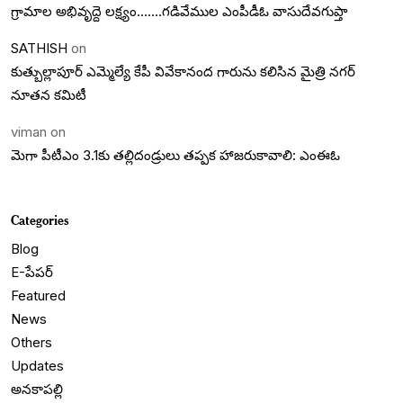
గ్రామాల అభివృద్దె లక్ష్యం…….గడివేముల ఎంపీడీఓ వాసుదేవగుప్తా
SATHISH
on
కుత్బుల్లాపూర్ ఎమ్మెల్యే కేపీ వివేకానంద గారును కలిసిన మైత్రి నగర్
నూతన కమిటీ
viman
on
మెగా పీటీఎం 3.1కు తల్లిదండ్రులు తప్పక హాజరుకావాలి: ఎంఈఓ
Categories
Blog
E-పేపర్
Featured
News
Others
Updates
అనకాపల్లి