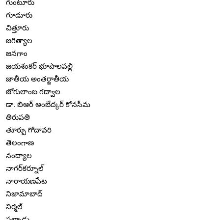
గుంటూరు
గూడూరు
చిత్తూరు
జగిత్యాల
జనగాం
జయశంకర్ భూపాలపల్లి
జాతీయ అంతర్జాతీయ
జోగులాంబ గద్వాల
డా. బిఆర్ అంబేద్కర్ కోనసీమ
తిరుపతి
తూర్పు గోదావరి
తెలంగాణ
నంద్యాల
నాగర్‌కర్నూల్
నారాయణపేట
నిజామాబాద్
నిర్మల్
పల్నాడు