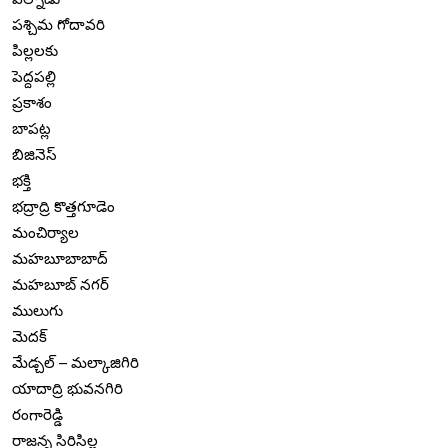
పశ్చిమ గోదావరి
పిల్లలకు
పెద్దపల్లి
ప్రకాశం
బాపట్ల
బిజినెస్
భక్తి
భద్రాద్రి కొత్తగూడెం
మంచిర్యాల
మహబూబాబాద్
మహబూబ్ నగర్
ములుగు
మెదక్
మేడ్చల్ – మల్కాజిగిరి
యాదాద్రి భువనగిరి
రంగారెడ్డి
రాజన్న సిరిసిల్ల