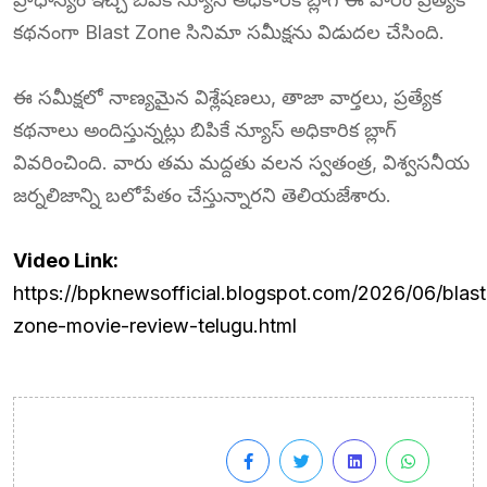
కథనంగా Blast Zone సినిమా సమీక్షను విడుదల చేసింది.
ఈ సమీక్షలో నాణ్యమైన విశ్లేషణలు, తాజా వార్తలు, ప్రత్యేక
కథనాలు అందిస్తున్నట్లు బిపికే న్యూస్ అధికారిక బ్లాగ్
వివరించింది. వారు తమ మద్దతు వలన స్వతంత్ర, విశ్వసనీయ
జర్నలిజాన్ని బలోపేతం చేస్తున్నారని తెలియజేశారు.
Video Link:
https://bpknewsofficial.blogspot.com/2026/06/blast
zone-movie-review-telugu.html