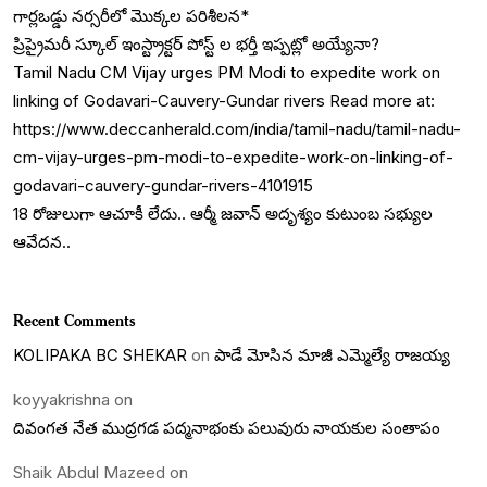
గార్లఒడ్డు నర్సరీలో మొక్కల పరిశీలన*
ప్రిప్రైమరీ స్కూల్ ఇంస్ట్రాక్టర్ పోస్ట్ ల భర్తీ ఇప్పట్లో అయ్యేనా?
Tamil Nadu CM Vijay urges PM Modi to expedite work on
linking of Godavari-Cauvery-Gundar rivers Read more at:
https://www.deccanherald.com/india/tamil-nadu/tamil-nadu-
cm-vijay-urges-pm-modi-to-expedite-work-on-linking-of-
godavari-cauvery-gundar-rivers-4101915
18 రోజులుగా ఆచూకీ లేదు.. ఆర్మీ జవాన్ అదృశ్యం కుటుంబ సభ్యుల
ఆవేదన..
Recent Comments
KOLIPAKA BC SHEKAR
on
పాడే మోసిన మాజీ ఎమ్మెల్యే రాజయ్య
koyyakrishna
on
దివంగత నేత ముద్రగడ పద్మనాభంకు పలువురు నాయకుల సంతాపం
Shaik Abdul Mazeed
on