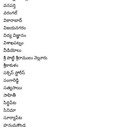
వనపర్తి
వరంగల్
వికారాబాద్
విజయనగరం
విద్య విజ్ఞానం
విశాఖపట్నం
వీడియోలు
శ్రీ పొట్టి శ్రీరాములు నెల్లూరు
శ్రీకాకుళం
సక్సెస్ స్టోరీస్
సంగారెడ్డి
సత్యసాయి
సాహితీ
సిద్ధిపేట
సినిమా
సూర్యాపేట
హనుమకొండ