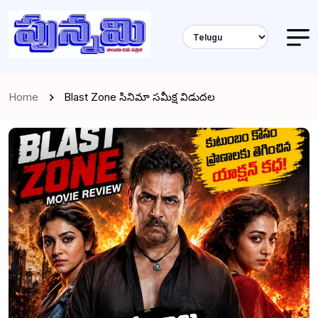
Home
Blast Zone సినిమా సమీక్ష విడుదల