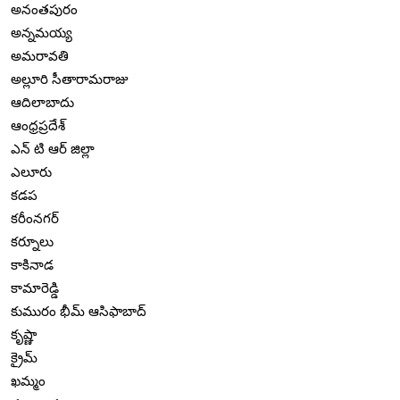
అనంతపురం
అన్నమయ్య
అమరావతి
అల్లూరి సీతారామరాజు
ఆదిలాబాదు
ఆంధ్రప్రదేశ్
ఎన్ టి ఆర్ జిల్లా
ఎలూరు
కడప
కరీంనగర్
కర్నూలు
కాకినాడ
కామారెడ్డి
కుమురం భీమ్ ఆసిఫాబాద్
కృష్ణా
క్రైమ్
ఖమ్మం