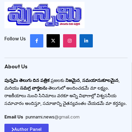
Follow Us
About Us
పున్నమి తెలుగు దిన పత్రిక
ప్రజలకు
నిజమైన
,
సమయానుకూలమైన
,
మరియు
సమగ్ర వార్తలను
తెలుగులో అందించడమే మా లక్ష్యం.
రాజకీయాలు నుంచి సినిమాలు వరకూ అన్ని విభాగాల్లో విశ్వసనీయ
సమాచారం అందిస్తూ, సమాజాన్ని చైతన్యవంతం చేయడమే మా కర్తవ్యం.
Email Us
:
punnami.news
@gmail.com
Author Panel