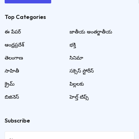
Top Categories​
ఈ పేపర్
జాతీయ అంతర్జాతీయ
ఆంధ్రప్రదేశ్
భక్తి
తెలంగాణ
సినిమా
సాహితీ
సక్సెస్ స్టోరీస్
క్రైమ్
పిల్లలకు
బిజినెస్
హెల్త్ టిప్స్
Subscribe