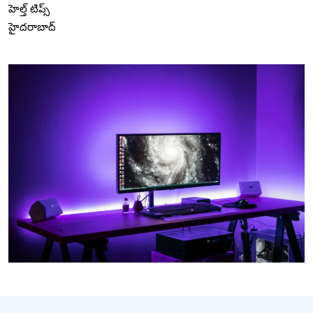
హెల్త్ టిప్స్
హైదరాబాద్