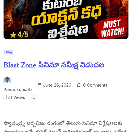
- Blog
Blast Zone సినిమా సమీక్ష విడుదల
June 26, 2026
0 Comments
Pavankumarb
41 Views
స్వాతంత్ర్య జర్నలిజం రంగంలో తెలుగు సినిమా విశ్లేషణలకు
ప్రాధాన్యం ఇచ్చే బిపికే న్యూస్ అధికారిక బ్లాగ్ ఈ వారం ప్రత్యేక