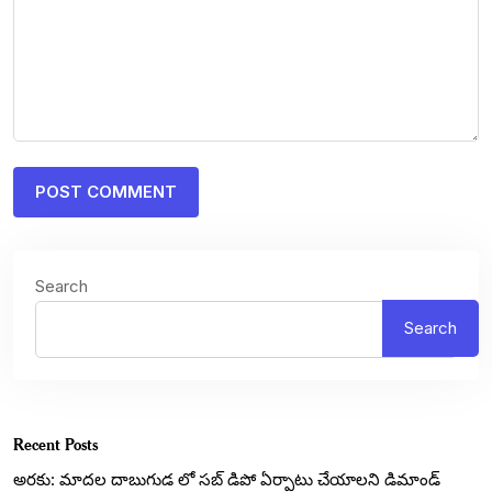
Search
Search
Recent Posts
అరకు: మాదల దాబుగుడ లో సబ్ డిపో ఏర్పాటు చేయాలని డిమాండ్