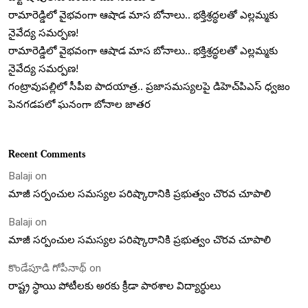
రామారెడ్డిలో వైభవంగా ఆషాడ మాస బోనాలు.. భక్తిశ్రద్ధలతో ఎల్లమ్మకు
నైవేద్య సమర్పణ!
రామారెడ్డిలో వైభవంగా ఆషాడ మాస బోనాలు.. భక్తిశ్రద్ధలతో ఎల్లమ్మకు
నైవేద్య సమర్పణ!
గంట్రావుపల్లిలో సీపీఐ పాదయాత్ర.. ప్రజాసమస్యలపై డిహెచ్‌పిఎస్ ధ్వజం
పెనగడపలో ఘనంగా బోనాల జాతర
Recent Comments
Balaji
on
మాజీ సర్పంచుల సమస్యల పరిష్కారానికి ప్రభుత్వం చొరవ చూపాలి
Balaji
on
మాజీ సర్పంచుల సమస్యల పరిష్కారానికి ప్రభుత్వం చొరవ చూపాలి
కొండేపూడి గోపీనాథ్
on
రాష్ట్ర స్ధాయి పోటీలకు అరకు క్రీడా పాఠశాల విద్యార్ధులు