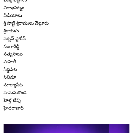
విశాఖపట్నం
వీడియోలు
శ్రీ పొట్టి శ్రీరాములు నెల్లూరు
శ్రీకాకుళం
సక్సెస్ స్టోరీస్
సంగారెడ్డి
సత్యసాయి
సాహితీ
సిద్ధిపేట
సినిమా
సూర్యాపేట
హనుమకొండ
హెల్త్ టిప్స్
హైదరాబాద్