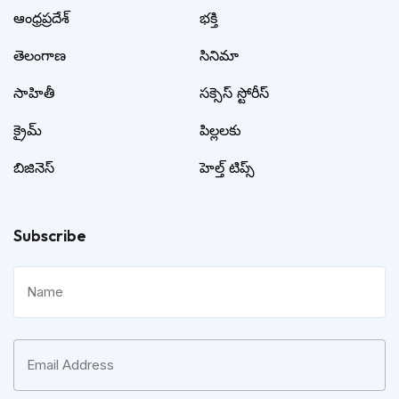
ఆంధ్రప్రదేశ్
భక్తి
తెలంగాణ
సినిమా
సాహితీ
సక్సెస్ స్టోరీస్
క్రైమ్
పిల్లలకు
బిజినెస్
హెల్త్ టిప్స్
Subscribe