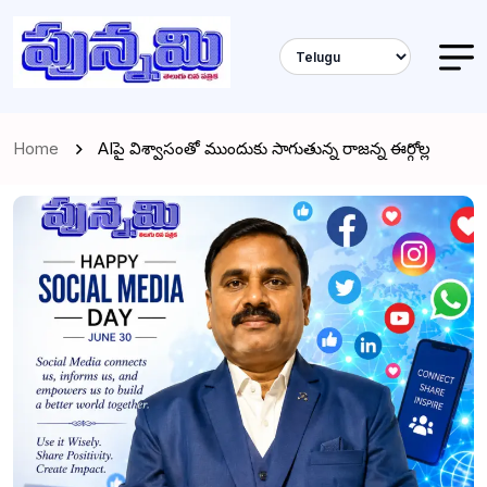
Home
AIపై విశ్వాసంతో ముందుకు సాగుతున్న రాజన్న ఈర్గోల్ల