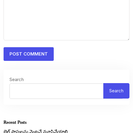
Search
Search
Recent Posts
బెల్ట్‌ షాపులను వెంటనే మూసివేయాలి