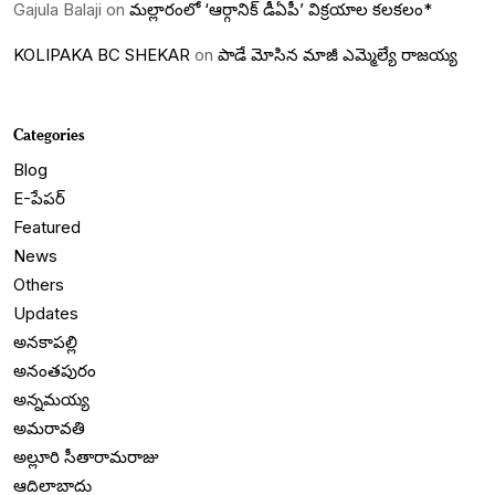
Gajula Balaji
on
మల్లారంలో ‘ఆర్గానిక్ డీఏపీ’ విక్రయాల కలకలం*
KOLIPAKA BC SHEKAR
on
పాడే మోసిన మాజీ ఎమ్మెల్యే రాజయ్య
Categories
Blog
E-పేపర్
Featured
News
Others
Updates
అనకాపల్లి
అనంతపురం
అన్నమయ్య
అమరావతి
అల్లూరి సీతారామరాజు
ఆదిలాబాదు