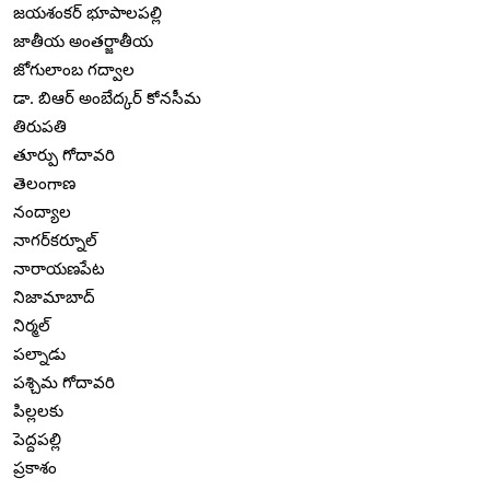
జయశంకర్ భూపాలపల్లి
జాతీయ అంతర్జాతీయ
జోగులాంబ గద్వాల
డా. బిఆర్ అంబేద్కర్ కోనసీమ
తిరుపతి
తూర్పు గోదావరి
తెలంగాణ
నంద్యాల
నాగర్‌కర్నూల్
నారాయణపేట
నిజామాబాద్
నిర్మల్
పల్నాడు
పశ్చిమ గోదావరి
పిల్లలకు
పెద్దపల్లి
ప్రకాశం