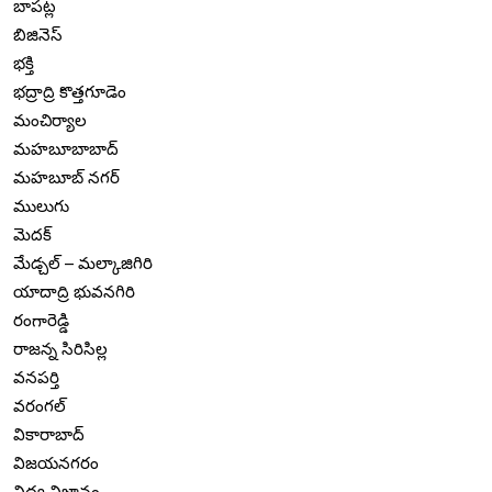
బాపట్ల
బిజినెస్
భక్తి
భద్రాద్రి కొత్తగూడెం
మంచిర్యాల
మహబూబాబాద్
మహబూబ్ నగర్
ములుగు
మెదక్
మేడ్చల్ – మల్కాజిగిరి
యాదాద్రి భువనగిరి
రంగారెడ్డి
రాజన్న సిరిసిల్ల
వనపర్తి
వరంగల్
వికారాబాద్
విజయనగరం
విద్య విజ్ఞానం