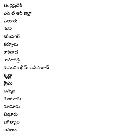
ఆంధ్రప్రదేశ్
ఎన్ టి ఆర్ జిల్లా
ఎలూరు
కడప
కరీంనగర్
కర్నూలు
కాకినాడ
కామారెడ్డి
కుమురం భీమ్ ఆసిఫాబాద్
కృష్ణా
క్రైమ్
ఖమ్మం
గుంటూరు
గూడూరు
చిత్తూరు
జగిత్యాల
జనగాం