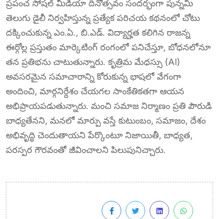
ప్రపంచ సోషల్ మీడియా దినోత్సవం సందర్భంగా పున్నమి
తెలుగు డైలీ నిర్వహిస్తున్న ప్రత్యేక పరిచయ కథనంలో చోటు
దక్కించుకున్న ఎం.ఏ., బి.ఎడ్. విద్యార్హత కలిగిన రాజన్న
ఈర్గోల్ల ప్రస్తుతం మార్కెటింగ్ రంగంలో పనిచేస్తూ, బోధనలోనూ
తన ప్రతిభను చాటుతున్నారు. కృత్రిమ మేధస్సు (AI)
అవసరమైన సమాచారాన్ని కోరుకున్న భాషలో వేగంగా
అందించి, మార్గనిర్దేశం చేయగల సాంకేతికతగా ఆయన
అభిప్రాయపడుతున్నారు. మంచి సమాజ నిర్మాణం ప్రతి పౌరుడి
బాధ్యతేనని, మనలో మార్పు వస్తే కుటుంబం, సమాజం, దేశం
అభివృద్ధి చెందుతాయని పేర్కొంటూ నిజాయితీ, బాధ్యత,
పరస్పర గౌరవంతో జీవించాలని పిలుపునిచ్చారు.