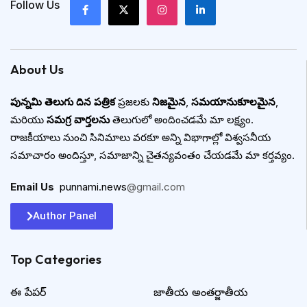
Follow Us
About Us
పున్నమి తెలుగు దిన పత్రిక
ప్రజలకు
నిజమైన
,
సమయానుకూలమైన
,
మరియు
సమగ్ర వార్తలను
తెలుగులో అందించడమే మా లక్ష్యం.
రాజకీయాలు నుంచి సినిమాలు వరకూ అన్ని విభాగాల్లో విశ్వసనీయ
సమాచారం అందిస్తూ, సమాజాన్ని చైతన్యవంతం చేయడమే మా కర్తవ్యం.
Email Us
:
punnami.news
@gmail.com
Author Panel
Top Categories​
ఈ పేపర్
జాతీయ అంతర్జాతీయ