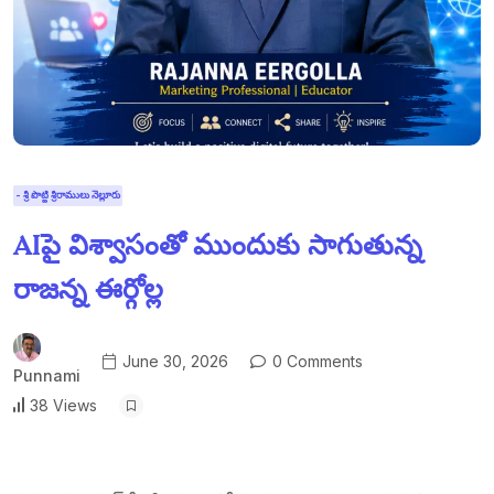
- శ్రీ పొట్టి శ్రీరాములు నెల్లూరు
AIపై విశ్వాసంతో ముందుకు సాగుతున్న
రాజన్న ఈర్గోల్ల
June 30, 2026
0 Comments
Punnami
38 Views