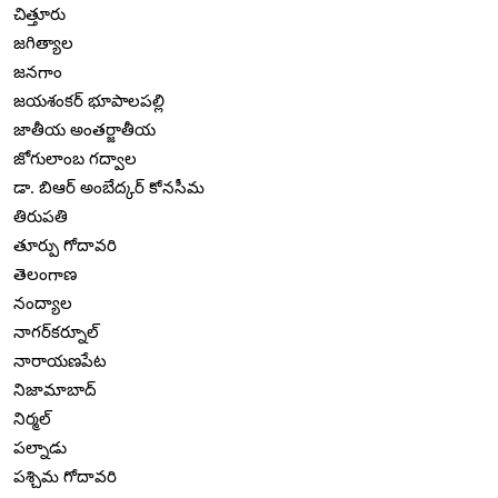
చిత్తూరు
జగిత్యాల
జనగాం
జయశంకర్ భూపాలపల్లి
జాతీయ అంతర్జాతీయ
జోగులాంబ గద్వాల
డా. బిఆర్ అంబేద్కర్ కోనసీమ
తిరుపతి
తూర్పు గోదావరి
తెలంగాణ
నంద్యాల
నాగర్‌కర్నూల్
నారాయణపేట
నిజామాబాద్
నిర్మల్
పల్నాడు
పశ్చిమ గోదావరి