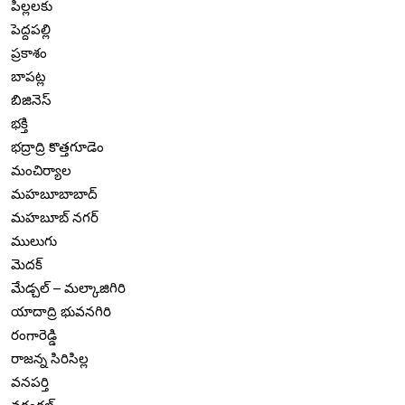
పిల్లలకు
పెద్దపల్లి
ప్రకాశం
బాపట్ల
బిజినెస్
భక్తి
భద్రాద్రి కొత్తగూడెం
మంచిర్యాల
మహబూబాబాద్
మహబూబ్ నగర్
ములుగు
మెదక్
మేడ్చల్ – మల్కాజిగిరి
యాదాద్రి భువనగిరి
రంగారెడ్డి
రాజన్న సిరిసిల్ల
వనపర్తి