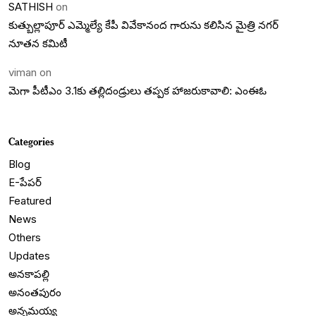
SATHISH
on
కుత్బుల్లాపూర్ ఎమ్మెల్యే కేపీ వివేకానంద గారును కలిసిన మైత్రి నగర్
నూతన కమిటీ
viman
on
మెగా పీటీఎం 3.1కు తల్లిదండ్రులు తప్పక హాజరుకావాలి: ఎంఈఓ
Categories
Blog
E-పేపర్
Featured
News
Others
Updates
అనకాపల్లి
అనంతపురం
అన్నమయ్య