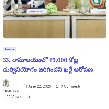
- Featured
33. రామాలయంలో ₹5,000 కోట్ల
దుర్వినియోగం జరిగిందని ఖర్గే ఆరోపణ
June 22, 2026
0 Comments
Tmanasa
32 Views