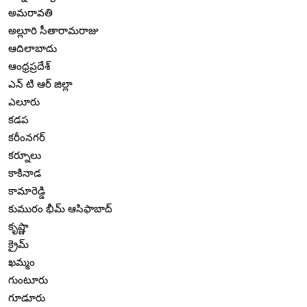
అమరావతి
అల్లూరి సీతారామరాజు
ఆదిలాబాదు
ఆంధ్రప్రదేశ్
ఎన్ టి ఆర్ జిల్లా
ఎలూరు
కడప
కరీంనగర్
కర్నూలు
కాకినాడ
కామారెడ్డి
కుమురం భీమ్ ఆసిఫాబాద్
కృష్ణా
క్రైమ్
ఖమ్మం
గుంటూరు
గూడూరు