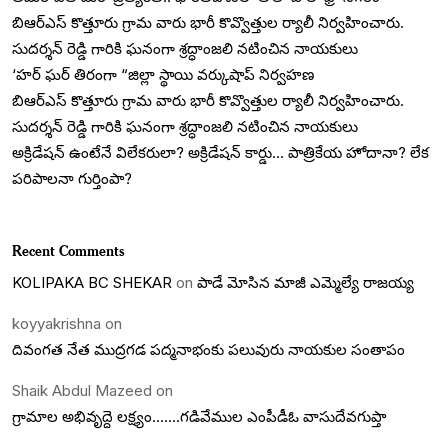
బిఆర్ఎస్ కొత్తూరు గ్రామ వారు భారీ కొవ్వొత్తుల ర్యాలీ నిర్వహించారు.
సుదర్శన్ రెడ్డి గారికి ఘనంగా శ్రద్ధాంజలి నటించిన నాయకులు
‘హర్ ఘర్ తిరంగా “జిల్లా స్థాయి వర్కుషాప్ నిర్వహణ
బిఆర్ఎస్ కొత్తూరు గ్రామ వారు భారీ కొవ్వొత్తుల ర్యాలీ నిర్వహించారు.
సుదర్శన్ రెడ్డి గారికి ఘనంగా శ్రద్ధాంజలి నటించిన నాయకులు
అక్రిడేషన్ ఉంటేనే విలేకరులా? అక్రిడేషన్ కార్డు… పాత్రికేయ హోదానా? లేక
పరిపాలనా గుర్తింపా?
Recent Comments
KOLIPAKA BC SHEKAR
on
పాడే మోసిన మాజీ ఎమ్మెల్యే రాజయ్య
koyyakrishna
on
దివంగత నేత ముద్రగడ పద్మనాభంకు పలువురు నాయకుల సంతాపం
Shaik Abdul Mazeed
on
గ్రామాల అభివృద్దె లక్ష్యం…….గడివేముల ఎంపీడీఓ వాసుదేవగుప్తా