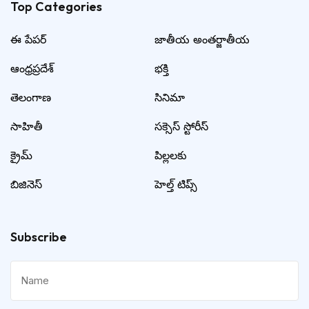
Top Categories​
ఈ పేపర్
జాతీయ అంతర్జాతీయ
ఆంధ్రప్రదేశ్
భక్తి
తెలంగాణ
సినిమా
సాహితీ
సక్సెస్ స్టోరీస్
క్రైమ్
పిల్లలకు
బిజినెస్
హెల్త్ టిప్స్
Subscribe