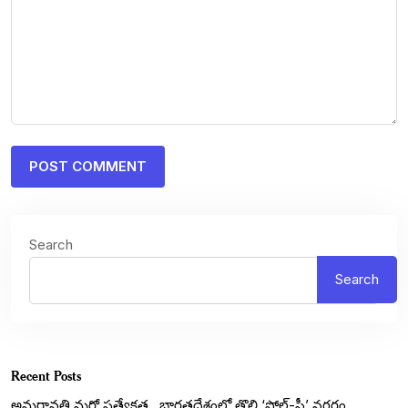
Search
Search
Recent Posts
అమరావతి మరో ప్రత్యేకత.. భారతదేశంలో తొలి ‘పోల్-ఫ్రీ’ నగరం