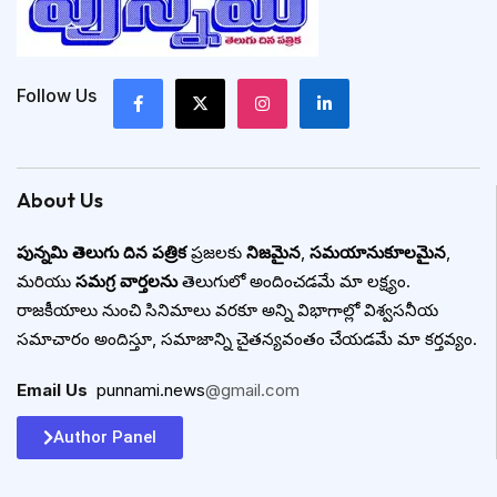
Follow Us
About Us
పున్నమి తెలుగు దిన పత్రిక
ప్రజలకు
నిజమైన
,
సమయానుకూలమైన
,
మరియు
సమగ్ర వార్తలను
తెలుగులో అందించడమే మా లక్ష్యం.
రాజకీయాలు నుంచి సినిమాలు వరకూ అన్ని విభాగాల్లో విశ్వసనీయ
సమాచారం అందిస్తూ, సమాజాన్ని చైతన్యవంతం చేయడమే మా కర్తవ్యం.
Email Us
:
punnami.news
@gmail.com
Author Panel