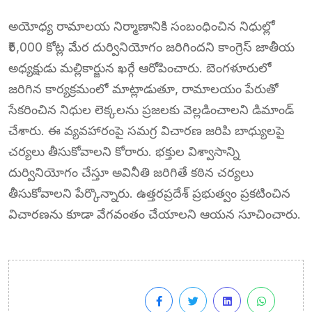
అయోధ్య రామాలయ నిర్మాణానికి సంబంధించిన నిధుల్లో
₹5,000 కోట్ల మేర దుర్వినియోగం జరిగిందని కాంగ్రెస్ జాతీయ
అధ్యక్షుడు మల్లికార్జున ఖర్గే ఆరోపించారు. బెంగళూరులో
జరిగిన కార్యక్రమంలో మాట్లాడుతూ, రామాలయం పేరుతో
సేకరించిన నిధుల లెక్కలను ప్రజలకు వెల్లడించాలని డిమాండ్
చేశారు. ఈ వ్యవహారంపై సమగ్ర విచారణ జరిపి బాధ్యులపై
చర్యలు తీసుకోవాలని కోరారు. భక్తుల విశ్వాసాన్ని
దుర్వినియోగం చేస్తూ అవినీతి జరిగితే కఠిన చర్యలు
తీసుకోవాలని పేర్కొన్నారు. ఉత్తరప్రదేశ్ ప్రభుత్వం ప్రకటించిన
విచారణను కూడా వేగవంతం చేయాలని ఆయన సూచించారు.