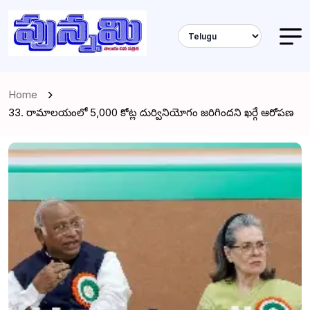
Home
33. రామాలయంలో ₹5,000 కోట్ల దుర్వినియోగం జరిగిందని ఖర్గే ఆరోపణ