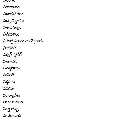
వరంగల్
వికారాబాద్
విజయనగరం
విద్య విజ్ఞానం
విశాఖపట్నం
వీడియోలు
శ్రీ పొట్టి శ్రీరాములు నెల్లూరు
శ్రీకాకుళం
సక్సెస్ స్టోరీస్
సంగారెడ్డి
సత్యసాయి
సాహితీ
సిద్ధిపేట
సినిమా
సూర్యాపేట
హనుమకొండ
హెల్త్ టిప్స్
హైదరాబాద్