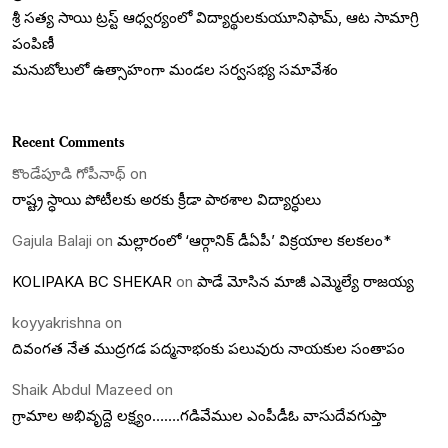
శ్రీ సత్య సాయి ట్రస్ట్ ఆధ్వర్యంలో విద్యార్థులకుయూనిఫామ్, ఆట సామాగ్రి
పంపిణీ
మనుబోలులో ఉత్సాహంగా మండల సర్వసభ్య సమావేశం
Recent Comments
కొండేపూడి గోపీనాథ్
on
రాష్ట్ర స్ధాయి పోటీలకు అరకు క్రీడా పాఠశాల విద్యార్ధులు
Gajula Balaji
on
మల్లారంలో ‘ఆర్గానిక్ డీఏపీ’ విక్రయాల కలకలం*
KOLIPAKA BC SHEKAR
on
పాడే మోసిన మాజీ ఎమ్మెల్యే రాజయ్య
koyyakrishna
on
దివంగత నేత ముద్రగడ పద్మనాభంకు పలువురు నాయకుల సంతాపం
Shaik Abdul Mazeed
on
గ్రామాల అభివృద్దె లక్ష్యం…….గడివేముల ఎంపీడీఓ వాసుదేవగుప్తా