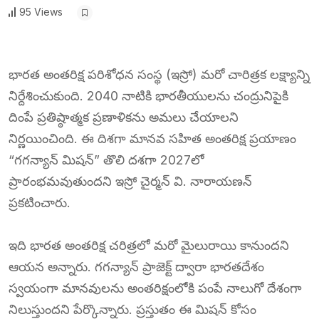
95 Views
భారత అంతరిక్ష పరిశోధన సంస్థ (ఇస్రో) మరో చారిత్రక లక్ష్యాన్ని
నిర్దేశించుకుంది. 2040 నాటికి భారతీయులను చంద్రునిపైకి
దింపే ప్రతిష్ఠాత్మక ప్రణాళికను అమలు చేయాలని
నిర్ణయించింది. ఈ దిశగా మానవ సహిత అంతరిక్ష ప్రయాణం
“గగన్యాన్ మిషన్” తొలి దశగా 2027లో
ప్రారంభమవుతుందని ఇస్రో చైర్మన్ వి. నారాయణన్
ప్రకటించారు.
ఇది భారత అంతరిక్ష చరిత్రలో మరో మైలురాయి కానుందని
ఆయన అన్నారు. గగన్యాన్ ప్రాజెక్ట్ ద్వారా భారతదేశం
స్వయంగా మానవులను అంతరిక్షంలోకి పంపే నాలుగో దేశంగా
నిలుస్తుందని పేర్కొన్నారు. ప్రస్తుతం ఈ మిషన్ కోసం