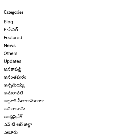
Categories
Blog
E-పేపర్
Featured
News
Others
Updates
అనకాపల్లి
అనంతపురం
అన్నమయ్య
అమరావతి
అల్లూరి సీతారామరాజు
ఆదిలాబాదు
ఆంధ్రప్రదేశ్
ఎన్ టి ఆర్ జిల్లా
ఎలూరు