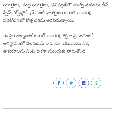
యాత్రలు, చంద్ర యాత్రలు, భవిష్యత్‌లో మార్స్ మరియు డీప్
స్పేస్ ఎక్స్‌ప్లోరేషన్ వంటి ప్రాజెక్టులు భారత అంతరిక్ష
పరిశోధనలో కొత్త దశను తెరవనున్నాయి.
ఈ ప్రయత్నాలతో భారత్ అంతరిక్ష శక్తిగా ప్రపంచంలో
అగ్రస్థానంలో నిలవడమే కాకుండా, యువతకు కొత్త
ఆశయాలను నింపే దిశగా ముందుకు సాగుతోంది.