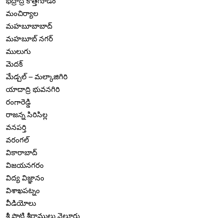
భద్రాద్రి కొత్తగూడెం
మంచిర్యాల
మహబూబాబాద్
మహబూబ్ నగర్
ములుగు
మెదక్
మేడ్చల్ – మల్కాజిగిరి
యాదాద్రి భువనగిరి
రంగారెడ్డి
రాజన్న సిరిసిల్ల
వనపర్తి
వరంగల్
వికారాబాద్
విజయనగరం
విద్య విజ్ఞానం
విశాఖపట్నం
వీడియోలు
శ్రీ పొట్టి శ్రీరాములు నెల్లూరు