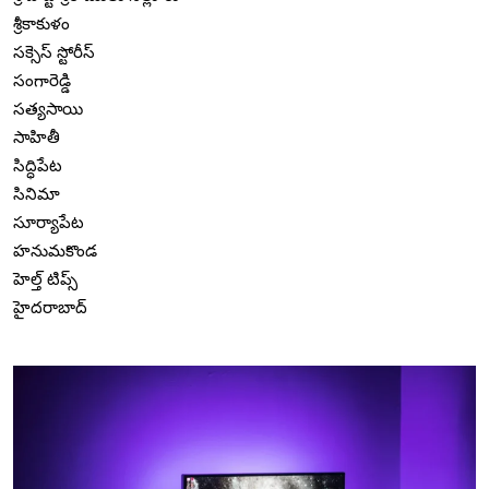
శ్రీకాకుళం
సక్సెస్ స్టోరీస్
సంగారెడ్డి
సత్యసాయి
సాహితీ
సిద్ధిపేట
సినిమా
సూర్యాపేట
హనుమకొండ
హెల్త్ టిప్స్
హైదరాబాద్