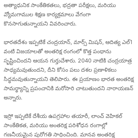
అత్యాధునిక సాంకేతికతలు, భద్రతా పరీక్షలు, మరియు
వ్యోమగాముల శిక్షణ కార్యక్రమాలు వేగంగా
కొనసాగుతున్నాయని వివరించారు.
భారతదేశం ఇప్పటికే చంద్రయాన్, మార్స్ మిషన్, ఆదిత్య ఎల్1
వంటి విజయాలతో అంతరిక్ష రంగంలో కొత్త పంథాను
సృష్టించిందని ఆయన గుర్తుచేశారు. 2040 నాటికి చంద్రయాత్ర
సాధ్యమవుతుందని, దీని కోసం పలు దశల ప్రణాళికలు
సిద్ధమవుతున్నాయని తెలిపారు. ఈ ప్రయాణం భారత అంతరిక్ష
సామర్థ్యాన్ని ప్రపంచానికి మరోసారి చాటుతుందని నారాయణన్
అన్నారు.
ఇస్రో ఇప్పటికే దేశీయ ఉపగ్రహాల తయారీ, లాంచ్ వెహికల్
సాంకేతికత, మరియు అంతరిక్ష పరిశోధన రంగాల్లో
గణనీయమైన పురోగతి సాధించింది. మానవ అంతరిక్ష