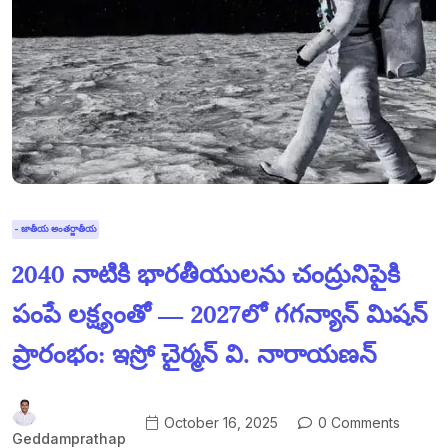
- జాతీయ అంతర్జాతీయ
2040 నాటికి భారతీయులను చంద్రునిపైకి
పంపే లక్ష్యంతో — 2027లో గగన్యాన్ మిషన్
ప్రారంభం: ఇస్రో చైర్మన్ వి. నారాయణన్
October 16, 2025
0 Comments
Geddamprathap