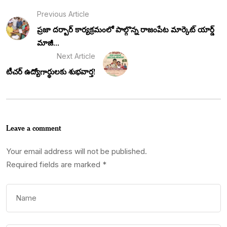
Previous Article
ప్రజా దర్బార్ కార్యక్రమంలో పాల్గొన్న రాజంపేట మార్కెట్ యార్డ్
మాజీ...
Next Article
టీచర్ ఉద్యోగార్థులకు శుభవార్త!
Leave a comment
Your email address will not be published.
Required fields are marked
*