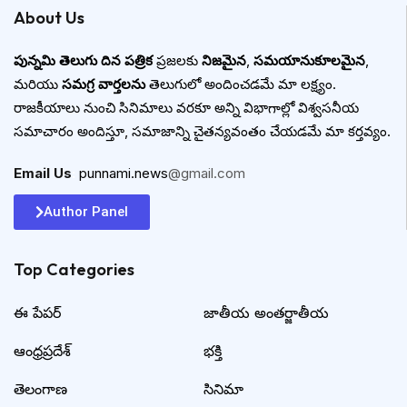
About Us
పున్నమి తెలుగు దిన పత్రిక
ప్రజలకు
నిజమైన
,
సమయానుకూలమైన
,
మరియు
సమగ్ర వార్తలను
తెలుగులో అందించడమే మా లక్ష్యం.
రాజకీయాలు నుంచి సినిమాలు వరకూ అన్ని విభాగాల్లో విశ్వసనీయ
సమాచారం అందిస్తూ, సమాజాన్ని చైతన్యవంతం చేయడమే మా కర్తవ్యం.
Email Us
:
punnami.news
@gmail.com
Author Panel
Top Categories​
ఈ పేపర్
జాతీయ అంతర్జాతీయ
ఆంధ్రప్రదేశ్
భక్తి
తెలంగాణ
సినిమా