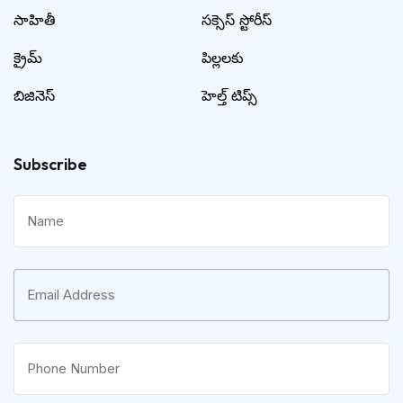
సాహితీ
సక్సెస్ స్టోరీస్
క్రైమ్
పిల్లలకు
బిజినెస్
హెల్త్ టిప్స్
Subscribe