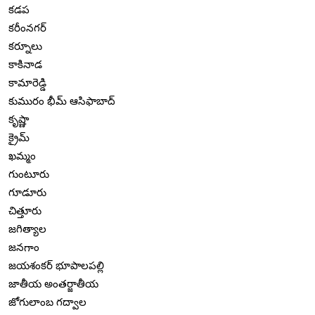
కడప
కరీంనగర్
కర్నూలు
కాకినాడ
కామారెడ్డి
కుమురం భీమ్ ఆసిఫాబాద్
కృష్ణా
క్రైమ్
ఖమ్మం
గుంటూరు
గూడూరు
చిత్తూరు
జగిత్యాల
జనగాం
జయశంకర్ భూపాలపల్లి
జాతీయ అంతర్జాతీయ
జోగులాంబ గద్వాల