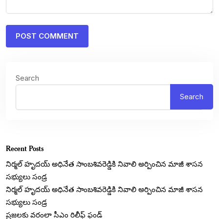
Search
Search
Recent Posts
నిర్మల్ హృదయ్ అధినేత సాంబశివరెడ్డికి నివాలి అర్పించిన మాజీ శాసన
సభ్యులు సండ్ర
నిర్మల్ హృదయ్ అధినేత సాంబశివరెడ్డికి నివాలి అర్పించిన మాజీ శాసన
సభ్యులు సండ్ర
ప్రజలకు వరంలా సీఎం రిలీఫ్ ఫండ్