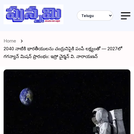
Home
2040 నాటికి భారతీయులను చంద్రునిపైకి పంపే లక్ష్యంతో — 2027లో
గగన్యాన్ మిషన్ ప్రారంభం: ఇస్రో చైర్మన్ వి. నారాయణన్