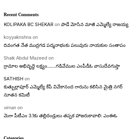
Recent Comments
KOLIPAKA BC SHEKAR
on
పాడే మోసిన మాజీ ఎమ్మెల్యే రాజయ్య
koyyakrishna
on
దివంగత నేత ముద్రగడ పద్మనాభంకు పలువురు నాయకుల సంతాపం
Shaik Abdul Mazeed
on
గ్రామాల అభివృద్దె లక్ష్యం…….గడివేముల ఎంపీడీఓ వాసుదేవగుప్తా
SATHISH
on
కుత్బుల్లాపూర్ ఎమ్మెల్యే కేపీ వివేకానంద గారును కలిసిన మైత్రి నగర్
నూతన కమిటీ
viman
on
మెగా పీటీఎం 3.1కు తల్లిదండ్రులు తప్పక హాజరుకావాలి: ఎంఈఓ
Categories