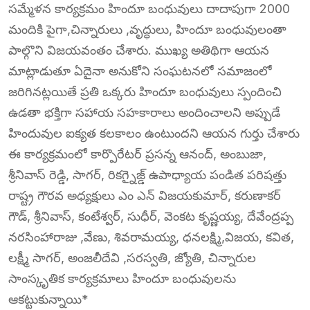
సమ్మేళన కార్యక్రమం హిందూ బంధువులు దాదాపుగా 2000
మందికి పైగా,చిన్నారులు ,వృద్ధులు, హిందూ బంధువులంతా
పాల్గొని విజయవంతం చేశారు. ముఖ్య అతిథిగా ఆయన
మాట్లాడుతూ ఏదైనా అనుకోని సంఘటనలో సమాజంలో
జరిగినట్లయితే ప్రతి ఒక్కరు హిందూ బంధువులు స్పందించి
ఉడతా భక్తిగా సహాయ సహకారాలు అందించాలని అప్పుడే
హిందువుల ఐక్యత కలకాలం ఉంటుందని ఆయన గుర్తు చేశారు
ఈ కార్యక్రమంలో కార్పొరేటర్ ప్రసన్న ఆనంద్, అంబుజా,
శ్రీనివాస్ రెడ్డి, సాగర్, రికగ్నైజ్డ్ ఉపాధ్యాయ పండిత పరిషత్తు
రాష్ట్ర గౌరవ అధ్యక్షులు ఎం ఎన్ విజయకుమార్, కరుణాకర్
గౌడ్, శ్రీనివాస్, కంటేశ్వర్, సుధీర్, వెంకట కృష్ణయ్య, దేవేంద్రప్ప
నరసింహారాజు ,వేణు, శివరామయ్య, ధనలక్ష్మి,విజయ, కవిత,
లక్ష్మీ సాగర్, అంజలీదేవి ,సరస్వతి, జ్యోతి, చిన్నారుల
సాంస్కృతిక కార్యక్రమాలు హిందూ బంధువులను
ఆకట్టుకున్నాయి*