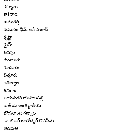
కర్నూలు
కాకినాడ
కామారెడ్డి
కుమురం భీమ్ ఆసిఫాబాద్
కృష్ణా
క్రైమ్
ఖమ్మం
గుంటూరు
గూడూరు
చిత్తూరు
జగిత్యాల
జనగాం
జయశంకర్ భూపాలపల్లి
జాతీయ అంతర్జాతీయ
జోగులాంబ గద్వాల
డా. బిఆర్ అంబేద్కర్ కోనసీమ
తిరుపతి