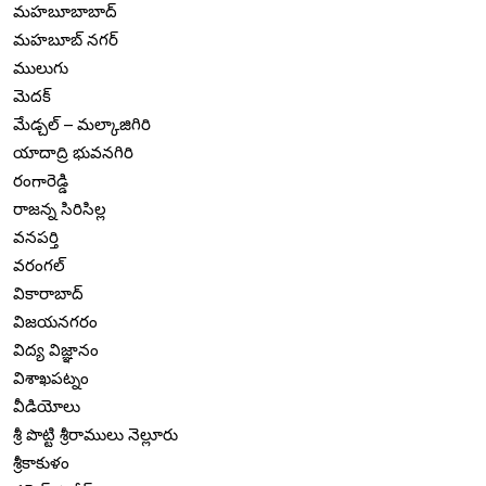
మహబూబాబాద్
మహబూబ్ నగర్
ములుగు
మెదక్
మేడ్చల్ – మల్కాజిగిరి
యాదాద్రి భువనగిరి
రంగారెడ్డి
రాజన్న సిరిసిల్ల
వనపర్తి
వరంగల్
వికారాబాద్
విజయనగరం
విద్య విజ్ఞానం
విశాఖపట్నం
వీడియోలు
శ్రీ పొట్టి శ్రీరాములు నెల్లూరు
శ్రీకాకుళం