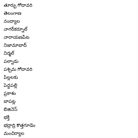
తూర్పు గోదావరి
తెలంగాణ
నంద్యాల
నాగర్‌కర్నూల్
నారాయణపేట
నిజామాబాద్
నిర్మల్
పల్నాడు
పశ్చిమ గోదావరి
పిల్లలకు
పెద్దపల్లి
ప్రకాశం
బాపట్ల
బిజినెస్
భక్తి
భద్రాద్రి కొత్తగూడెం
మంచిర్యాల