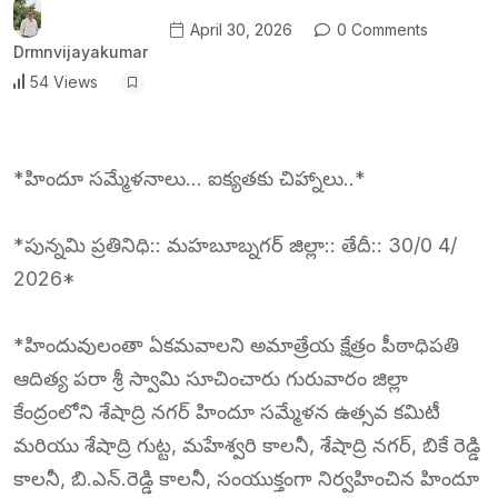
April 30, 2026
0 Comments
Drmnvijayakumar
54 Views
*హిందూ సమ్మేళనాలు… ఐక్యతకు చిహ్నాలు..*
*పున్నమి ప్రతినిధి:: మహబూబ్నగర్ జిల్లా:: తేదీ:: 30/0 4/
2026*
*హిందువులంతా ఏకమవాలని అమాత్రేయ క్షేత్రం పీఠాధిపతి
ఆదిత్య పరా శ్రీ స్వామి సూచించారు గురువారం జిల్లా
కేంద్రంలోని శేషాద్రి నగర్ హిందూ సమ్మేళన ఉత్సవ కమిటీ
మరియు శేషాద్రి గుట్ట, మహేశ్వరి కాలనీ, శేషాద్రి నగర్, బికే రెడ్డి
కాలనీ, బి.ఎన్.రెడ్డి కాలనీ, సంయుక్తంగా నిర్వహించిన హిందూ