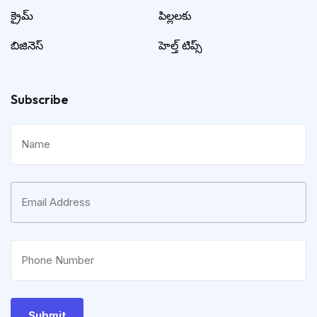
క్రైమ్
పిల్లలకు
బిజినెస్
హెల్త్ టిప్స్
Subscribe