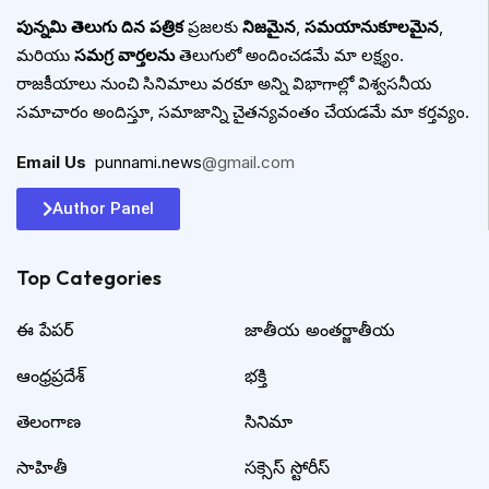
పున్నమి తెలుగు దిన పత్రిక
ప్రజలకు
నిజమైన
,
సమయానుకూలమైన
,
మరియు
సమగ్ర వార్తలను
తెలుగులో అందించడమే మా లక్ష్యం.
రాజకీయాలు నుంచి సినిమాలు వరకూ అన్ని విభాగాల్లో విశ్వసనీయ
సమాచారం అందిస్తూ, సమాజాన్ని చైతన్యవంతం చేయడమే మా కర్తవ్యం.
Email Us
:
punnami.news
@gmail.com
Author Panel
Top Categories​
ఈ పేపర్
జాతీయ అంతర్జాతీయ
ఆంధ్రప్రదేశ్
భక్తి
తెలంగాణ
సినిమా
సాహితీ
సక్సెస్ స్టోరీస్