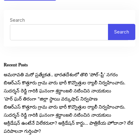
Search
Search
Recent Posts
అమరావతి మరో ప్రత్యేకత.. భారతదేశంలో తొలి ‘పోల్-ఫ్రీ’ నగరం
బిఆర్ఎస్ కొత్తూరు గ్రామ వారు భారీ కొవ్వొత్తుల ర్యాలీ నిర్వహించారు.
సుదర్శన్ రెడ్డి గారికి ఘనంగా శ్రద్ధాంజలి నటించిన నాయకులు
‘హర్ ఘర్ తిరంగా “జిల్లా స్థాయి వర్కుషాప్ నిర్వహణ
బిఆర్ఎస్ కొత్తూరు గ్రామ వారు భారీ కొవ్వొత్తుల ర్యాలీ నిర్వహించారు.
సుదర్శన్ రెడ్డి గారికి ఘనంగా శ్రద్ధాంజలి నటించిన నాయకులు
అక్రిడేషన్ ఉంటేనే విలేకరులా? అక్రిడేషన్ కార్డు… పాత్రికేయ హోదానా? లేక
పరిపాలనా గుర్తింపా?