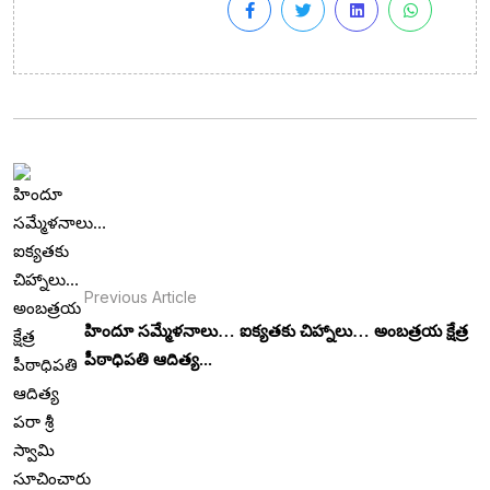
Previous Article
హిందూ సమ్మేళనాలు… ఐక్యతకు చిహ్నాలు… అంబత్రయ క్షేత్ర
పీఠాధిపతి ఆదిత్య...