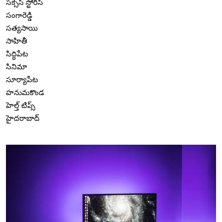
సక్సెస్ స్టోరీస్
సంగారెడ్డి
సత్యసాయి
సాహితీ
సిద్ధిపేట
సినిమా
సూర్యాపేట
హనుమకొండ
హెల్త్ టిప్స్
హైదరాబాద్