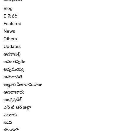
Blog
E-పేపర్
Featured
News
Others
Updates
అనకాపల్లి
అనంతపురం
అన్నమయ్య
అమరావతి
అల్లూరి సీతారామరాజు
ఆదిలాబాదు
ఆంధ్రప్రదేశ్
ఎన్ టి ఆర్ జిల్లా
ఎలూరు
కడప
కరీంనగర్