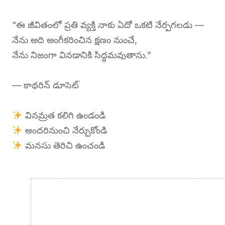
“ఈ జీవితంలో ప్రతి వ్యక్తి నాకు ఏదో ఒకటి నేర్పగలడు —
నేను అది అంగీకరించిన క్షణం నుంచే,
నేను నిజంగా వినడానికి సిద్ధమవుతాను.”
— కాథరిన్ డూసెట్
వినమ్రత కలిగి ఉండండి
అందరినుంచి నేర్చుకోండి
మనసు తెరిచి ఉంచండి