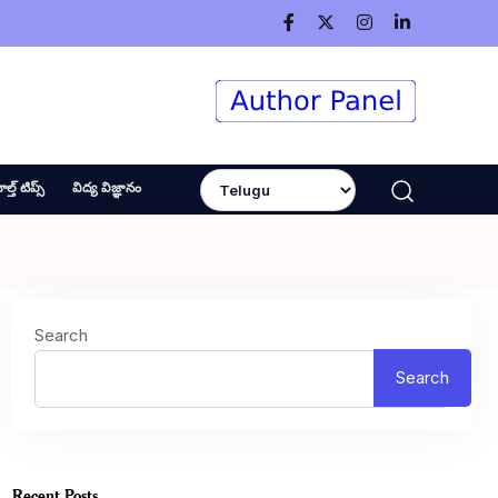
ెల్త్ టిప్స్
విద్య విజ్ఞానం
Search
Search
Recent Posts