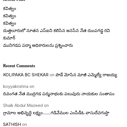
కవిత్వం
కవిత్వం
కవిత్వం
దుత్తలూరులో నూతన ఎస్‌ఐని కలిసిన జనసేన నేత దుంపగడ్డ రవి
కుమార్
మునిగడప పద్మా అధికారులను ప్రశ్నించారు
Recent Comments
KOLIPAKA BC SHEKAR
on
పాడే మోసిన మాజీ ఎమ్మెల్యే రాజయ్య
koyyakrishna
on
దివంగత నేత ముద్రగడ పద్మనాభంకు పలువురు నాయకుల సంతాపం
Shaik Abdul Mazeed
on
గ్రామాల అభివృద్దె లక్ష్యం…….గడివేముల ఎంపీడీఓ వాసుదేవగుప్తా
SATHISH
on