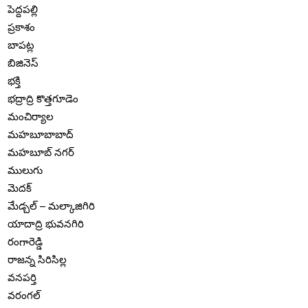
పెద్దపల్లి
ప్రకాశం
బాపట్ల
బిజినెస్
భక్తి
భద్రాద్రి కొత్తగూడెం
మంచిర్యాల
మహబూబాబాద్
మహబూబ్ నగర్
ములుగు
మెదక్
మేడ్చల్ – మల్కాజిగిరి
యాదాద్రి భువనగిరి
రంగారెడ్డి
రాజన్న సిరిసిల్ల
వనపర్తి
వరంగల్