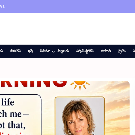
ws
ీయ
బిజినెస్
భక్తి
సినిమా
పిల్లలకు
సక్సెస్ స్టోరీస్
సాహితీ
క్రైమ్
హ