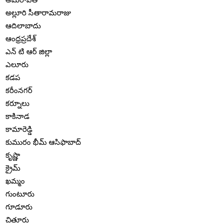
అల్లూరి సీతారామరాజు
ఆదిలాబాదు
ఆంధ్రప్రదేశ్
ఎన్ టి ఆర్ జిల్లా
ఎలూరు
కడప
కరీంనగర్
కర్నూలు
కాకినాడ
కామారెడ్డి
కుమురం భీమ్ ఆసిఫాబాద్
కృష్ణా
క్రైమ్
ఖమ్మం
గుంటూరు
గూడూరు
చిత్తూరు