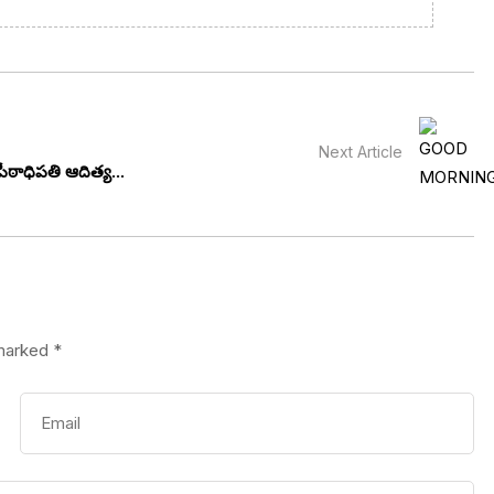
Next Article
ఠాధిపతి ఆదిత్య...
 marked
*