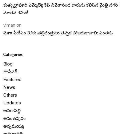
కుత్బుల్లాపూర్ ఎమ్మెల్యే కేపీ వివేకానంద గారును కలిసిన మైత్రి నగర్
నూతన కమిటీ
viman
on
మెగా పీటీఎం 3.1కు తల్లిదండ్రులు తప్పక హాజరుకావాలి: ఎంఈఓ
Categories
Blog
E-పేపర్
Featured
News
Others
Updates
అనకాపల్లి
అనంతపురం
అన్నమయ్య
అమరావతి