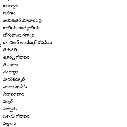
జగిత్యాల
జనగాం
జయశంకర్ భూపాలపల్లి
జాతీయ అంతర్జాతీయ
జోగులాంబ గద్వాల
డా. బిఆర్ అంబేద్కర్ కోనసీమ
తిరుపతి
తూర్పు గోదావరి
తెలంగాణ
నంద్యాల
నాగర్‌కర్నూల్
నారాయణపేట
నిజామాబాద్
నిర్మల్
పల్నాడు
పశ్చిమ గోదావరి
పిల్లలకు