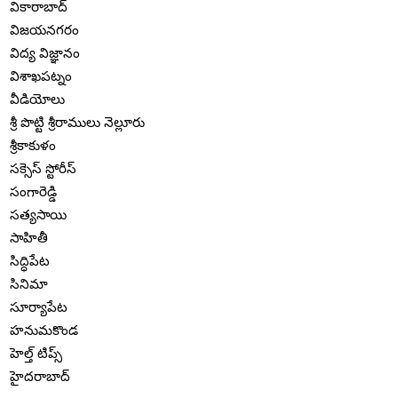
వికారాబాద్
విజయనగరం
విద్య విజ్ఞానం
విశాఖపట్నం
వీడియోలు
శ్రీ పొట్టి శ్రీరాములు నెల్లూరు
శ్రీకాకుళం
సక్సెస్ స్టోరీస్
సంగారెడ్డి
సత్యసాయి
సాహితీ
సిద్ధిపేట
సినిమా
సూర్యాపేట
హనుమకొండ
హెల్త్ టిప్స్
హైదరాబాద్