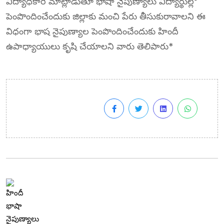
విద్యాధికారి మాట్లాడుతూ భాషా నైపుణ్యాలు విద్యార్థుల్లో
పెంపొందించేందుకు జిల్లాకు మంచి పేరు తీసుకురావాలని ఈ
విధంగా భాష నైపుణ్యాల పెంపొందించేందుకు హిందీ
ఉపాధ్యాయులు కృషి చేయాలని వారు తెలిపారు*