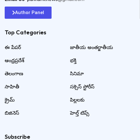
Author Panel
Top Categories​
ఈ పేపర్
జాతీయ అంతర్జాతీయ
ఆంధ్రప్రదేశ్
భక్తి
తెలంగాణ
సినిమా
సాహితీ
సక్సెస్ స్టోరీస్
క్రైమ్
పిల్లలకు
బిజినెస్
హెల్త్ టిప్స్
Subscribe