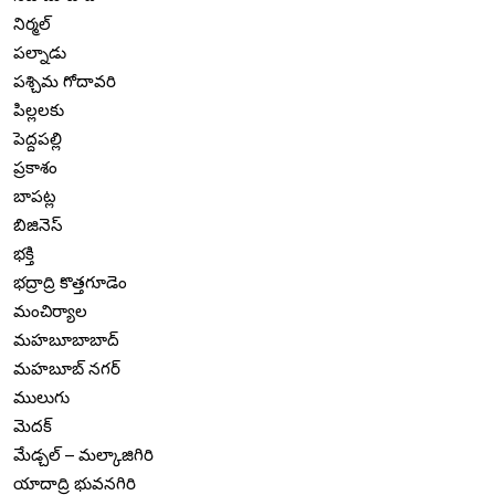
నిర్మల్
పల్నాడు
పశ్చిమ గోదావరి
పిల్లలకు
పెద్దపల్లి
ప్రకాశం
బాపట్ల
బిజినెస్
భక్తి
భద్రాద్రి కొత్తగూడెం
మంచిర్యాల
మహబూబాబాద్
మహబూబ్ నగర్
ములుగు
మెదక్
మేడ్చల్ – మల్కాజిగిరి
యాదాద్రి భువనగిరి