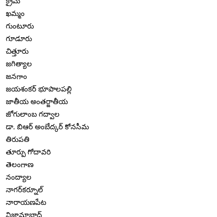
క్రైమ్
ఖమ్మం
గుంటూరు
గూడూరు
చిత్తూరు
జగిత్యాల
జనగాం
జయశంకర్ భూపాలపల్లి
జాతీయ అంతర్జాతీయ
జోగులాంబ గద్వాల
డా. బిఆర్ అంబేద్కర్ కోనసీమ
తిరుపతి
తూర్పు గోదావరి
తెలంగాణ
నంద్యాల
నాగర్‌కర్నూల్
నారాయణపేట
నిజామాబాద్