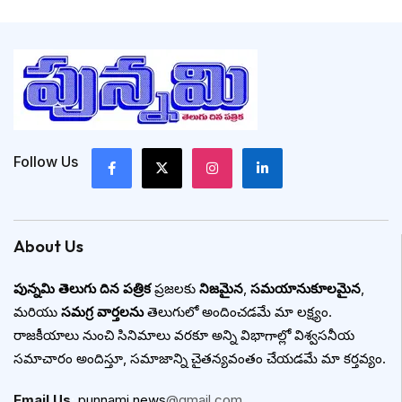
Follow Us
About Us
పున్నమి తెలుగు దిన పత్రిక
ప్రజలకు
నిజమైన
,
సమయానుకూలమైన
,
మరియు
సమగ్ర వార్తలను
తెలుగులో అందించడమే మా లక్ష్యం.
రాజకీయాలు నుంచి సినిమాలు వరకూ అన్ని విభాగాల్లో విశ్వసనీయ
సమాచారం అందిస్తూ, సమాజాన్ని చైతన్యవంతం చేయడమే మా కర్తవ్యం.
Email Us
:
punnami.news
@gmail.com