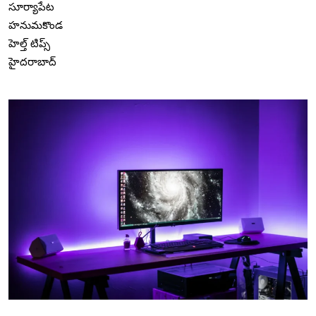
సూర్యాపేట
హనుమకొండ
హెల్త్ టిప్స్
హైదరాబాద్