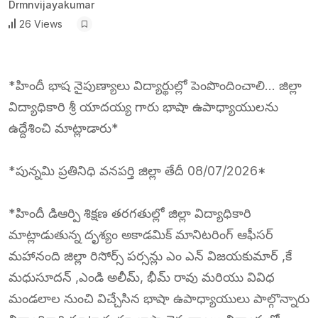
Drmnvijayakumar
26 Views
*హిందీ భాష నైపుణ్యాలు విద్యార్థుల్లో పెంపొందించాలి… జిల్లా
విద్యాధికారి శ్రీ యాదయ్య గారు భాషా ఉపాధ్యాయులను
ఉద్దేశించి మాట్లాడారు*
*పున్నమి ప్రతినిధి వనపర్తి జిల్లా తేదీ 08/07/2026*
*హిందీ డిఆర్పి శిక్షణ తరగతుల్లో జిల్లా విద్యాధికారి
మాట్లాడుతున్న దృశ్యం అకాడమిక్ మానిటరింగ్ ఆఫీసర్
మహానంది జిల్లా రిసోర్స్ పర్సన్లు ఎం ఎన్ విజయకుమార్ ,కే
మధుసూదన్ ,ఎండి అలీమ్, భీమ్ రావు మరియు వివిధ
మండలాల నుంచి విచ్చేసిన భాషా ఉపాధ్యాయులు పాల్గొన్నారు