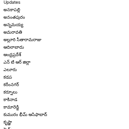
Updates
అనకాపల్లి
అనంతపురం
అన్నమయ్య
అమరావతి
అల్లూరి సీతారామరాజు
ఆదిలాబాదు
ఆంధ్రప్రదేశ్
ఎన్ టి ఆర్ జిల్లా
ఎలూరు
కడప
కరీంనగర్
కర్నూలు
కాకినాడ
కామారెడ్డి
కుమురం భీమ్ ఆసిఫాబాద్
కృష్ణా