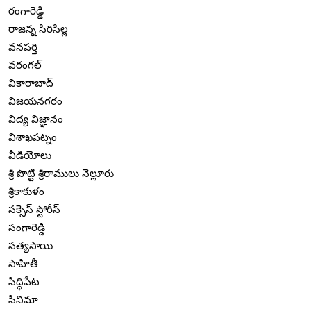
రంగారెడ్డి
రాజన్న సిరిసిల్ల
వనపర్తి
వరంగల్
వికారాబాద్
విజయనగరం
విద్య విజ్ఞానం
విశాఖపట్నం
వీడియోలు
శ్రీ పొట్టి శ్రీరాములు నెల్లూరు
శ్రీకాకుళం
సక్సెస్ స్టోరీస్
సంగారెడ్డి
సత్యసాయి
సాహితీ
సిద్ధిపేట
సినిమా