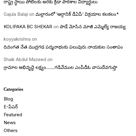
రాష్ట్ర స్ధాయి పోటీలకు అరకు క్రీడా పాఠశాల విద్యార్ధులు
Gajula Balaji
on
మల్లారంలో ‘ఆర్గానిక్ డీఏపీ’ విక్రయాల కలకలం*
KOLIPAKA BC SHEKAR
on
పాడే మోసిన మాజీ ఎమ్మెల్యే రాజయ్య
koyyakrishna
on
దివంగత నేత ముద్రగడ పద్మనాభంకు పలువురు నాయకుల సంతాపం
Shaik Abdul Mazeed
on
గ్రామాల అభివృద్దె లక్ష్యం…….గడివేముల ఎంపీడీఓ వాసుదేవగుప్తా
Categories
Blog
E-పేపర్
Featured
News
Others