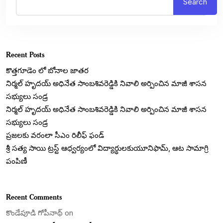
Search
Recent Posts
కొత్తగూడెం లో బోనాల జాతర
నిర్మల్ హృదయ్ అధినేత సాంబశివరెడ్డికి నివాలి అర్పించిన మాజీ శాసన
సభ్యులు సండ్ర
నిర్మల్ హృదయ్ అధినేత సాంబశివరెడ్డికి నివాలి అర్పించిన మాజీ శాసన
సభ్యులు సండ్ర
ప్రజలకు వరంలా సీఎం రిలీఫ్ ఫండ్
శ్రీ సత్య సాయి ట్రస్ట్ ఆధ్వర్యంలో విద్యార్థులకుయూనిఫామ్, ఆట సామాగ్రి
పంపిణీ
Recent Comments
కొండేపూడి గోపీనాథ్
on