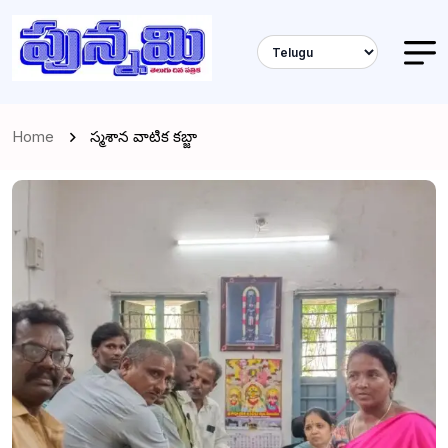
Home
స్మశాన వాటిక కబ్జా