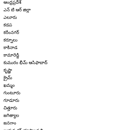
ఆంధ్రప్రదేశ్
ఎన్ టి ఆర్ జిల్లా
ఎలూరు
కడప
కరీంనగర్
కర్నూలు
కాకినాడ
కామారెడ్డి
కుమురం భీమ్ ఆసిఫాబాద్
కృష్ణా
క్రైమ్
ఖమ్మం
గుంటూరు
గూడూరు
చిత్తూరు
జగిత్యాల
జనగాం