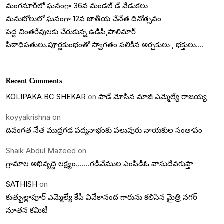
మంగనూర్‌లో ఘనంగా 36వ మండల్ డే వేడుకలు
మనుబోలులో ఘనంగా 12వ జాతీయ చేనేత దినోత్సవం
పెద్ద చింతరేవులకు చేరుకున్న ఉడిపి,పాలిమార్
పీఠాధిపతులు.పూర్ణకుంభంతో స్వాగతం పలికిన అర్చకులు , భక్తులు….
Recent Comments
KOLIPAKA BC SHEKAR
on
పాడే మోసిన మాజీ ఎమ్మెల్యే రాజయ్య
koyyakrishna
on
దివంగత నేత ముద్రగడ పద్మనాభంకు పలువురు నాయకుల సంతాపం
Shaik Abdul Mazeed
on
గ్రామాల అభివృద్దె లక్ష్యం…….గడివేముల ఎంపీడీఓ వాసుదేవగుప్తా
SATHISH
on
కుత్బుల్లాపూర్ ఎమ్మెల్యే కేపీ వివేకానంద గారును కలిసిన మైత్రి నగర్
నూతన కమిటీ