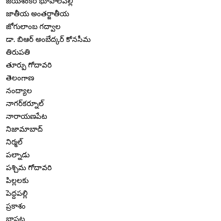
జయశంకర్ భూపాలపల్లి
జాతీయ అంతర్జాతీయ
జోగులాంబ గద్వాల
డా. బిఆర్ అంబేద్కర్ కోనసీమ
తిరుపతి
తూర్పు గోదావరి
తెలంగాణ
నంద్యాల
నాగర్‌కర్నూల్
నారాయణపేట
నిజామాబాద్
నిర్మల్
పల్నాడు
పశ్చిమ గోదావరి
పిల్లలకు
పెద్దపల్లి
ప్రకాశం
బాపట్ల