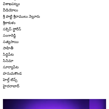
విశాఖపట్నం
వీడియోలు
శ్రీ పొట్టి శ్రీరాములు నెల్లూరు
శ్రీకాకుళం
సక్సెస్ స్టోరీస్
సంగారెడ్డి
సత్యసాయి
సాహితీ
సిద్ధిపేట
సినిమా
సూర్యాపేట
హనుమకొండ
హెల్త్ టిప్స్
హైదరాబాద్