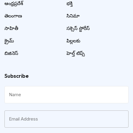
ఆంధ్రప్రదేశ్
భక్తి
తెలంగాణ
సినిమా
సాహితీ
సక్సెస్ స్టోరీస్
క్రైమ్
పిల్లలకు
బిజినెస్
హెల్త్ టిప్స్
Subscribe