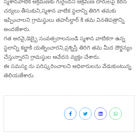
స్మశానవాటిక ఆక్రమణకు గురైందని ఆక్రమణ దారులపై కఠిన
చర్యలు తీసుకుని,స్మశాన వాటిక స్థలాన్ని తిరిగి తమకు
ఇప్పించాలని గ్రామస్థులు తహసీల్దార్ కి తమ వినతిపత్రాన్ని
అందజేశారు.
గత అరవై,డెబ్భై సంవత్సరాలనుండి స్మశాన వాటికగా ఉన్న
స్థలాన్ని కబ్జాకి యత్నించారని,ప్రశ్నిస్తే తిరిగి తమ మీద దౌర్జన్యం
చేస్తున్నారని గ్రామస్థుల ఆవేదన వ్యక్తం చేశారు.
ఈ సమస్య ను పరిష్కరించాలని అధికారులను వేడుకుంటున్న
తెలియజేశారు.