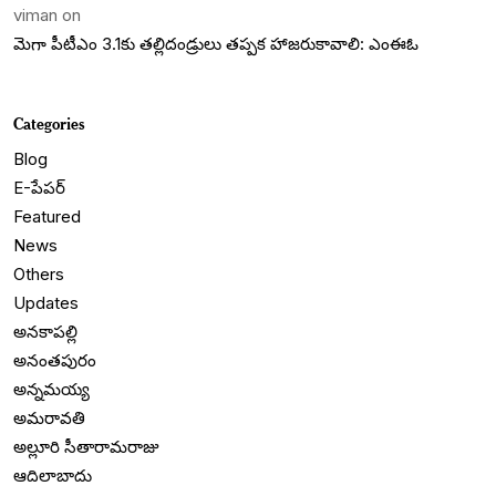
viman
on
మెగా పీటీఎం 3.1కు తల్లిదండ్రులు తప్పక హాజరుకావాలి: ఎంఈఓ
Categories
Blog
E-పేపర్
Featured
News
Others
Updates
అనకాపల్లి
అనంతపురం
అన్నమయ్య
అమరావతి
అల్లూరి సీతారామరాజు
ఆదిలాబాదు