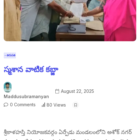
- తిరుపతి
స్మశాన వాటిక కబ్జా
August 22, 2025
Maddusubramanyan
0 Comments
80 Views
శ్రీకాళహస్తి నియోజకవర్గం ఏర్పేడు మండలంలోని అశోక్ నగర్