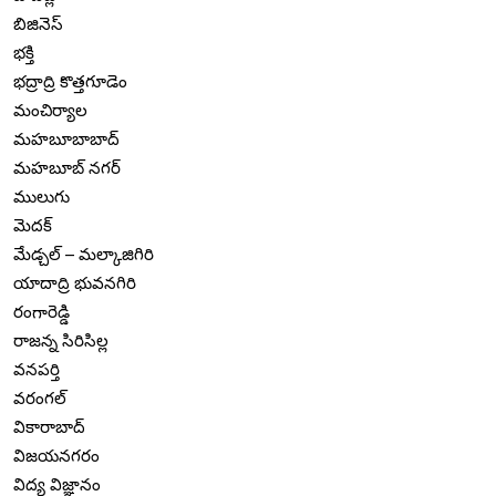
బిజినెస్
భక్తి
భద్రాద్రి కొత్తగూడెం
మంచిర్యాల
మహబూబాబాద్
మహబూబ్ నగర్
ములుగు
మెదక్
మేడ్చల్ – మల్కాజిగిరి
యాదాద్రి భువనగిరి
రంగారెడ్డి
రాజన్న సిరిసిల్ల
వనపర్తి
వరంగల్
వికారాబాద్
విజయనగరం
విద్య విజ్ఞానం