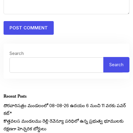
Search
Search
Recent Posts
దొరవారిసత్రం మండలంలో 08-08-26 ఉదయం 6 నుంచి 11 వరకు పవర్
కట్*
కొత్తవలస మండలము రెల్లి రెవెన్యూ పరిధిలో ఉన్న ప్రభుత్వ భూములకు
రక్షణగా హెచ్చరిక బోర్డులు