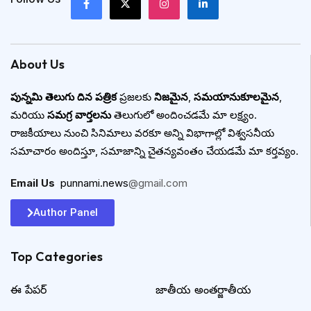
About Us
పున్నమి తెలుగు దిన పత్రిక
ప్రజలకు
నిజమైన
,
సమయానుకూలమైన
,
మరియు
సమగ్ర వార్తలను
తెలుగులో అందించడమే మా లక్ష్యం.
రాజకీయాలు నుంచి సినిమాలు వరకూ అన్ని విభాగాల్లో విశ్వసనీయ
సమాచారం అందిస్తూ, సమాజాన్ని చైతన్యవంతం చేయడమే మా కర్తవ్యం.
Email Us
:
punnami.news
@gmail.com
Author Panel
Top Categories​
ఈ పేపర్
జాతీయ అంతర్జాతీయ