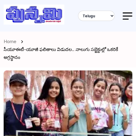
Home
సీయూఈటీ-యూజీ ఫలితాలు విడుదల.. నాలుగు సబ్జెక్టుల్లో ఒకరికే
అగ్రస్థానం