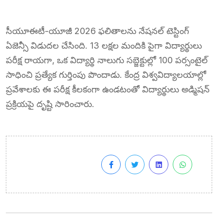
సీయూఈటీ-యూజీ 2026 ఫలితాలను నేషనల్ టెస్టింగ్
ఏజెన్సీ విడుదల చేసింది. 13 లక్షల మందికి పైగా విద్యార్థులు
పరీక్ష రాయగా, ఒక విద్యార్థి నాలుగు సబ్జెక్టుల్లో 100 పర్సంటైల్
సాధించి ప్రత్యేక గుర్తింపు పొందాడు. కేంద్ర విశ్వవిద్యాలయాల్లో
ప్రవేశాలకు ఈ పరీక్ష కీలకంగా ఉండటంతో విద్యార్థులు అడ్మిషన్
ప్రక్రియపై దృష్టి సారించారు.