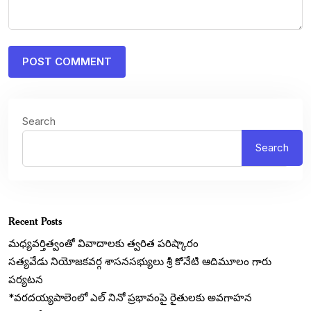
Search
Search
Recent Posts
మధ్యవర్తిత్వంతో వివాదాలకు త్వరిత పరిష్కారం
సత్యవేడు నియోజకవర్గ శాసనసభ్యులు శ్రీ కోనేటి ఆదిమూలం గారు
పర్యటన
*వరదయ్యపాలెంలో ఎల్ నినో ప్రభావంపై రైతులకు అవగాహన