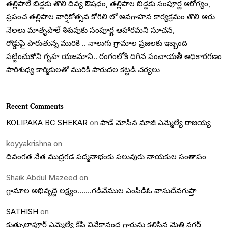
తల్లిపాలే బిడ్డకు తొలి దివ్య ఔషధం, తల్లిపాల బిడ్డకు సంపూర్ణ ఆరోగ్యం,
ప్రపంచ తల్లిపాల వార్షికోత్సవ కోగిలి లో అవగాహన కార్యక్రమం తొలి ఆరు
నెలలు మాతృపాలే శిశువుకు సంపూర్ణ ఆహారమని సూచన,
రోడ్డుపై పారుతున్న మురికి .. నాలుగు గ్రామాల ప్రజలకు ఇబ్బంది
పట్టించుకోని గృహ యజమాని.. రంగంలోకి దిగిన పంచాయతీ అధికారగణం
పారిశుధ్య కార్మికులతో మురికి పారుదల కట్టడి చర్యలు
Recent Comments
KOLIPAKA BC SHEKAR
on
పాడే మోసిన మాజీ ఎమ్మెల్యే రాజయ్య
koyyakrishna
on
దివంగత నేత ముద్రగడ పద్మనాభంకు పలువురు నాయకుల సంతాపం
Shaik Abdul Mazeed
on
గ్రామాల అభివృద్దె లక్ష్యం…….గడివేముల ఎంపీడీఓ వాసుదేవగుప్తా
SATHISH
on
కుత్బుల్లాపూర్ ఎమ్మెల్యే కేపీ వివేకానంద గారును కలిసిన మైత్రి నగర్