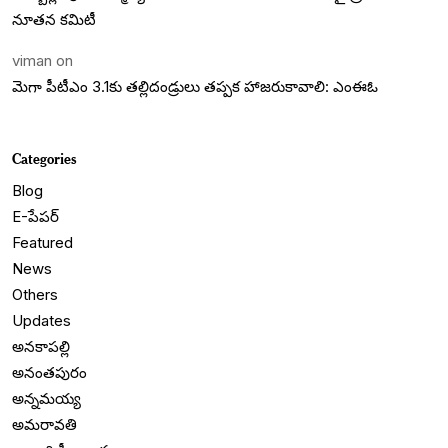
నూతన కమిటీ
viman
on
మెగా పీటీఎం 3.1కు తల్లిదండ్రులు తప్పక హాజరుకావాలి: ఎంఈఓ
Categories
Blog
E-పేపర్
Featured
News
Others
Updates
అనకాపల్లి
అనంతపురం
అన్నమయ్య
అమరావతి