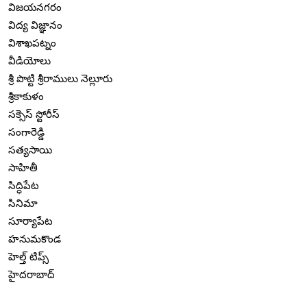
విజయనగరం
విద్య విజ్ఞానం
విశాఖపట్నం
వీడియోలు
శ్రీ పొట్టి శ్రీరాములు నెల్లూరు
శ్రీకాకుళం
సక్సెస్ స్టోరీస్
సంగారెడ్డి
సత్యసాయి
సాహితీ
సిద్ధిపేట
సినిమా
సూర్యాపేట
హనుమకొండ
హెల్త్ టిప్స్
హైదరాబాద్