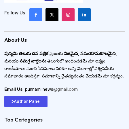
Follow Us
About Us
పున్నమి తెలుగు దిన పత్రిక
ప్రజలకు
నిజమైన
,
సమయానుకూలమైన
,
మరియు
సమగ్ర వార్తలను
తెలుగులో అందించడమే మా లక్ష్యం.
రాజకీయాలు నుంచి సినిమాలు వరకూ అన్ని విభాగాల్లో విశ్వసనీయ
సమాచారం అందిస్తూ, సమాజాన్ని చైతన్యవంతం చేయడమే మా కర్తవ్యం.
Email Us
:
punnami.news
@gmail.com
Author Panel
Top Categories​