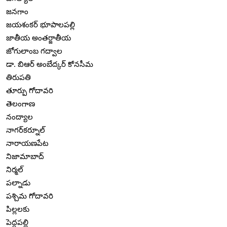
జనగాం
జయశంకర్ భూపాలపల్లి
జాతీయ అంతర్జాతీయ
జోగులాంబ గద్వాల
డా. బిఆర్ అంబేద్కర్ కోనసీమ
తిరుపతి
తూర్పు గోదావరి
తెలంగాణ
నంద్యాల
నాగర్‌కర్నూల్
నారాయణపేట
నిజామాబాద్
నిర్మల్
పల్నాడు
పశ్చిమ గోదావరి
పిల్లలకు
పెద్దపల్లి