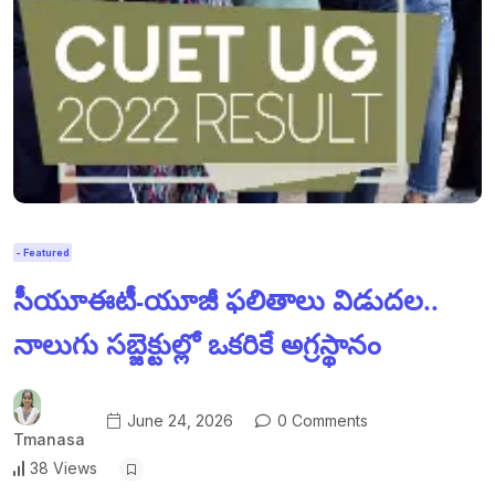
- Featured
సీయూఈటీ-యూజీ ఫలితాలు విడుదల..
నాలుగు సబ్జెక్టుల్లో ఒకరికే అగ్రస్థానం
June 24, 2026
0 Comments
Tmanasa
38 Views