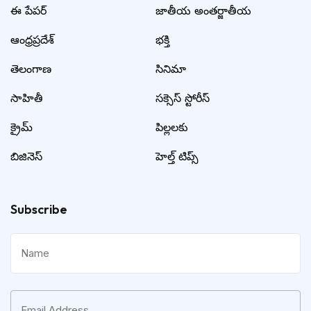
ఈ పేపర్
జాతీయ అంతర్జాతీయ
ఆంధ్రప్రదేశ్
భక్తి
తెలంగాణ
సినిమా
సాహితీ
సక్సెస్ స్టోరీస్
క్రైమ్
పిల్లలకు
బిజినెస్
హెల్త్ టిప్స్
Subscribe