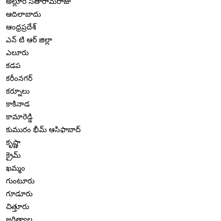
అల్లూరి సీతారామరాజు
ఆదిలాబాదు
ఆంధ్రప్రదేశ్
ఎన్ టి ఆర్ జిల్లా
ఎలూరు
కడప
కరీంనగర్
కర్నూలు
కాకినాడ
కామారెడ్డి
కుమురం భీమ్ ఆసిఫాబాద్
కృష్ణా
క్రైమ్
ఖమ్మం
గుంటూరు
గూడూరు
చిత్తూరు
జగిత్యాల