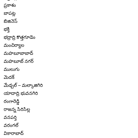
ప్రకాశం
బాపట్ల
బిజినెస్
భక్తి
భద్రాద్రి కొత్తగూడెం
మంచిర్యాల
మహబూబాబాద్
మహబూబ్ నగర్
ములుగు
మెదక్
మేడ్చల్ – మల్కాజిగిరి
యాదాద్రి భువనగిరి
రంగారెడ్డి
రాజన్న సిరిసిల్ల
వనపర్తి
వరంగల్
వికారాబాద్