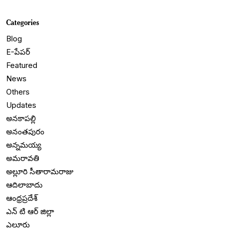
Categories
Blog
E-పేపర్
Featured
News
Others
Updates
అనకాపల్లి
అనంతపురం
అన్నమయ్య
అమరావతి
అల్లూరి సీతారామరాజు
ఆదిలాబాదు
ఆంధ్రప్రదేశ్
ఎన్ టి ఆర్ జిల్లా
ఎలూరు