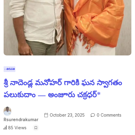
- తిరుపతి
శ్రీ నాదెండ్ల మనోహర్ గారికి ఘన స్వాగతం
పలుకుదాం — అంజూరు చక్రధర్*
October 23, 2025
0 Comments
Rsurendrakumar
85 Views