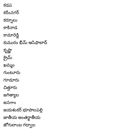
కడప
కరీంనగర్
కర్నూలు
కాకినాడ
కామారెడ్డి
కుమురం భీమ్ ఆసిఫాబాద్
కృష్ణా
క్రైమ్
ఖమ్మం
గుంటూరు
గూడూరు
చిత్తూరు
జగిత్యాల
జనగాం
జయశంకర్ భూపాలపల్లి
జాతీయ అంతర్జాతీయ
జోగులాంబ గద్వాల