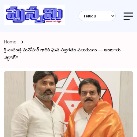
Home
శ్రీ నాదెండ్ల మనోహర్ గారికి ఘన స్వాగతం పలుకుదాం — అంజూరు
చక్రధర్*