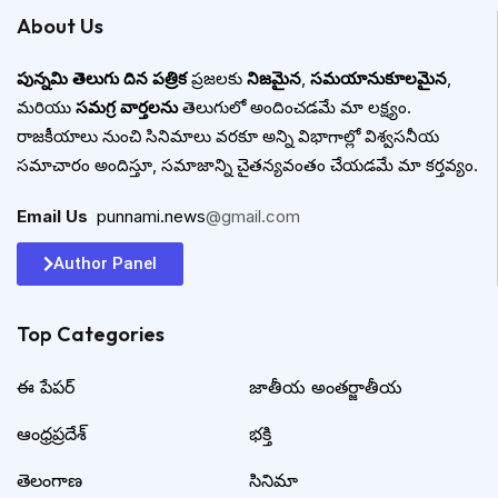
About Us
పున్నమి తెలుగు దిన పత్రిక
ప్రజలకు
నిజమైన
,
సమయానుకూలమైన
,
మరియు
సమగ్ర వార్తలను
తెలుగులో అందించడమే మా లక్ష్యం.
రాజకీయాలు నుంచి సినిమాలు వరకూ అన్ని విభాగాల్లో విశ్వసనీయ
సమాచారం అందిస్తూ, సమాజాన్ని చైతన్యవంతం చేయడమే మా కర్తవ్యం.
Email Us
:
punnami.news
@gmail.com
Author Panel
Top Categories​
ఈ పేపర్
జాతీయ అంతర్జాతీయ
ఆంధ్రప్రదేశ్
భక్తి
తెలంగాణ
సినిమా