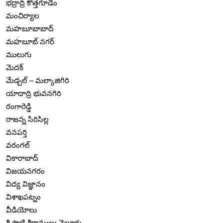
భద్రాద్రి కొత్తగూడెం
మంచిర్యాల
మహబూబాబాద్
మహబూబ్ నగర్
ములుగు
మెదక్
మేడ్చల్ – మల్కాజిగిరి
యాదాద్రి భువనగిరి
రంగారెడ్డి
రాజన్న సిరిసిల్ల
వనపర్తి
వరంగల్
వికారాబాద్
విజయనగరం
విద్య విజ్ఞానం
విశాఖపట్నం
వీడియోలు
శ్రీ పొట్టి శ్రీరాములు నెల్లూరు