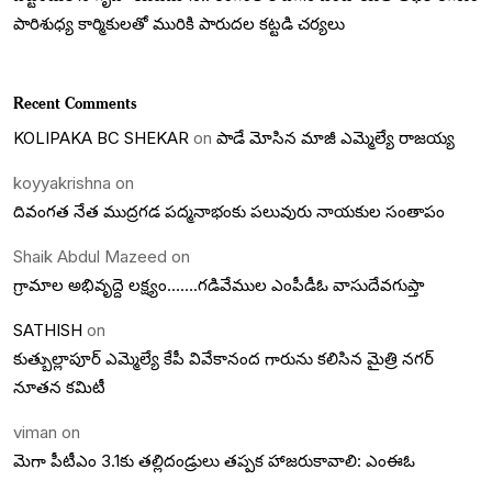
పారిశుధ్య కార్మికులతో మురికి పారుదల కట్టడి చర్యలు
Recent Comments
KOLIPAKA BC SHEKAR
on
పాడే మోసిన మాజీ ఎమ్మెల్యే రాజయ్య
koyyakrishna
on
దివంగత నేత ముద్రగడ పద్మనాభంకు పలువురు నాయకుల సంతాపం
Shaik Abdul Mazeed
on
గ్రామాల అభివృద్దె లక్ష్యం…….గడివేముల ఎంపీడీఓ వాసుదేవగుప్తా
SATHISH
on
కుత్బుల్లాపూర్ ఎమ్మెల్యే కేపీ వివేకానంద గారును కలిసిన మైత్రి నగర్
నూతన కమిటీ
viman
on
మెగా పీటీఎం 3.1కు తల్లిదండ్రులు తప్పక హాజరుకావాలి: ఎంఈఓ