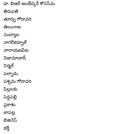
డా. బిఆర్ అంబేద్కర్ కోనసీమ
తిరుపతి
తూర్పు గోదావరి
తెలంగాణ
నంద్యాల
నాగర్‌కర్నూల్
నారాయణపేట
నిజామాబాద్
నిర్మల్
పల్నాడు
పశ్చిమ గోదావరి
పిల్లలకు
పెద్దపల్లి
ప్రకాశం
బాపట్ల
బిజినెస్
భక్తి