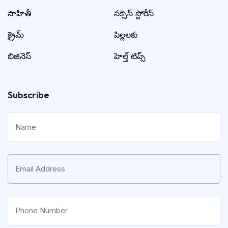
సాహితీ
సక్సెస్ స్టోరీస్
క్రైమ్
పిల్లలకు
బిజినెస్
హెల్త్ టిప్స్
Subscribe