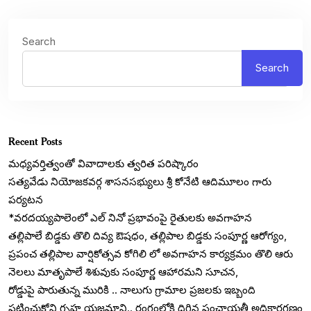
Search
Search
Recent Posts
మధ్యవర్తిత్వంతో వివాదాలకు త్వరిత పరిష్కారం
సత్యవేడు నియోజకవర్గ శాసనసభ్యులు శ్రీ కోనేటి ఆదిమూలం గారు
పర్యటన
*వరదయ్యపాలెంలో ఎల్ నినో ప్రభావంపై రైతులకు అవగాహన
తల్లిపాలే బిడ్డకు తొలి దివ్య ఔషధం, తల్లిపాల బిడ్డకు సంపూర్ణ ఆరోగ్యం,
ప్రపంచ తల్లిపాల వార్షికోత్సవ కోగిలి లో అవగాహన కార్యక్రమం తొలి ఆరు
నెలలు మాతృపాలే శిశువుకు సంపూర్ణ ఆహారమని సూచన,
రోడ్డుపై పారుతున్న మురికి .. నాలుగు గ్రామాల ప్రజలకు ఇబ్బంది
పట్టించుకోని గృహ యజమాని.. రంగంలోకి దిగిన పంచాయతీ అధికారగణం