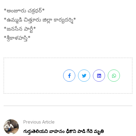
*అంజూరు చక్రధర్*
*ఉమ్మడి చిత్తూరు జిల్లా కార్యదర్శి*
*జనసేన పార్టీ*
*శ్రీకాళహస్తి*
Previous Article
గుర్తుతెలియని వాహనం ఢీకొని పాడి గేదె మృతి