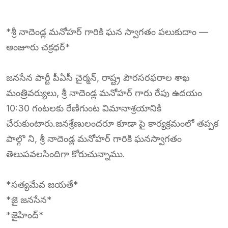
*శ్రీ నాదెండ్ల మనోహర్ గారికి ఘన స్వాగతం పలుకుదాం —
అంజూరు చక్రధర్*
జనసేన పార్టీ పీఏసీ చైర్మన్, రాష్ట్ర పౌరసరఫరాల శాఖ
మంత్రివర్యులు, శ్రీ నాదెండ్ల మనోహర్ గారు రేపు ఉదయం
10:30 గంటలకు రేణిగుంట విమానాశ్రయానికి
చేరుకుంటారు.జనశ్రేణులందరూ కూడా పై కార్యక్రమంలో తప్పక
పాల్గొ ని, శ్రీ నాదెండ్ల మనోహర్ గారికి ఘనస్వాగతం
తెలుపవలసిందిగా కోరుచున్నాము.
*సత్యమేవ జయతే*
*జై జనసేన*
*జైహింద్*