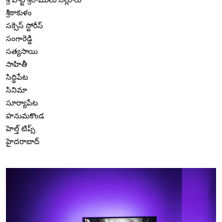
శ్రీకాకుళం
సక్సెస్ స్టోరీస్
సంగారెడ్డి
సత్యసాయి
సాహితీ
సిద్ధిపేట
సినిమా
సూర్యాపేట
హనుమకొండ
హెల్త్ టిప్స్
హైదరాబాద్