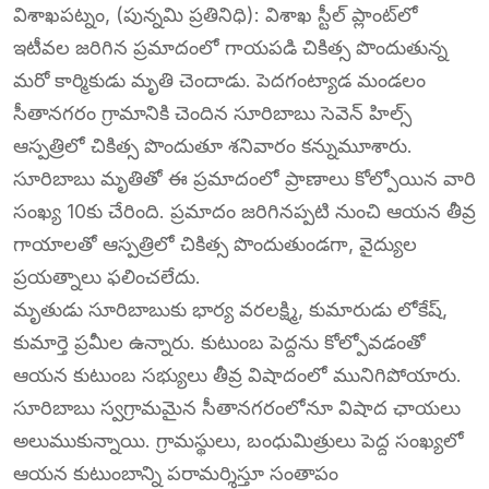
విశాఖపట్నం, (పున్నమి ప్రతినిధి): విశాఖ స్టీల్ ప్లాంట్‌లో
ఇటీవల జరిగిన ప్రమాదంలో గాయపడి చికిత్స పొందుతున్న
మరో కార్మికుడు మృతి చెందాడు. పెదగంట్యాడ మండలం
సీతానగరం గ్రామానికి చెందిన సూరిబాబు సెవెన్ హిల్స్
ఆస్పత్రిలో చికిత్స పొందుతూ శనివారం కన్నుమూశారు.
సూరిబాబు మృతితో ఈ ప్రమాదంలో ప్రాణాలు కోల్పోయిన వారి
సంఖ్య 10కు చేరింది. ప్రమాదం జరిగినప్పటి నుంచి ఆయన తీవ్ర
గాయాలతో ఆస్పత్రిలో చికిత్స పొందుతుండగా, వైద్యుల
ప్రయత్నాలు ఫలించలేదు.
మృతుడు సూరిబాబుకు భార్య వరలక్ష్మి, కుమారుడు లోకేష్,
కుమార్తె ప్రమీల ఉన్నారు. కుటుంబ పెద్దను కోల్పోవడంతో
ఆయన కుటుంబ సభ్యులు తీవ్ర విషాదంలో మునిగిపోయారు.
సూరిబాబు స్వగ్రామమైన సీతానగరంలోనూ విషాద ఛాయలు
అలుముకున్నాయి. గ్రామస్థులు, బంధుమిత్రులు పెద్ద సంఖ్యలో
ఆయన కుటుంబాన్ని పరామర్శిస్తూ సంతాపం