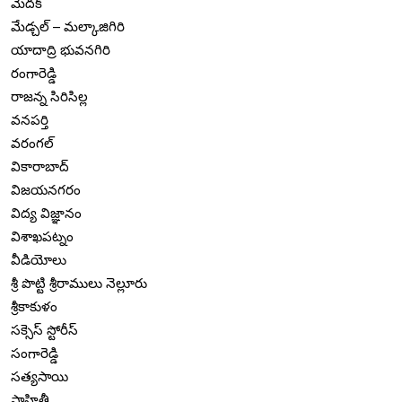
మెదక్
మేడ్చల్ – మల్కాజిగిరి
యాదాద్రి భువనగిరి
రంగారెడ్డి
రాజన్న సిరిసిల్ల
వనపర్తి
వరంగల్
వికారాబాద్
విజయనగరం
విద్య విజ్ఞానం
విశాఖపట్నం
వీడియోలు
శ్రీ పొట్టి శ్రీరాములు నెల్లూరు
శ్రీకాకుళం
సక్సెస్ స్టోరీస్
సంగారెడ్డి
సత్యసాయి
సాహితీ