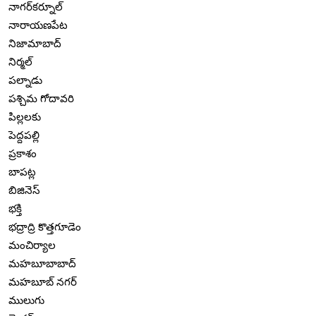
నాగర్‌కర్నూల్
నారాయణపేట
నిజామాబాద్
నిర్మల్
పల్నాడు
పశ్చిమ గోదావరి
పిల్లలకు
పెద్దపల్లి
ప్రకాశం
బాపట్ల
బిజినెస్
భక్తి
భద్రాద్రి కొత్తగూడెం
మంచిర్యాల
మహబూబాబాద్
మహబూబ్ నగర్
ములుగు