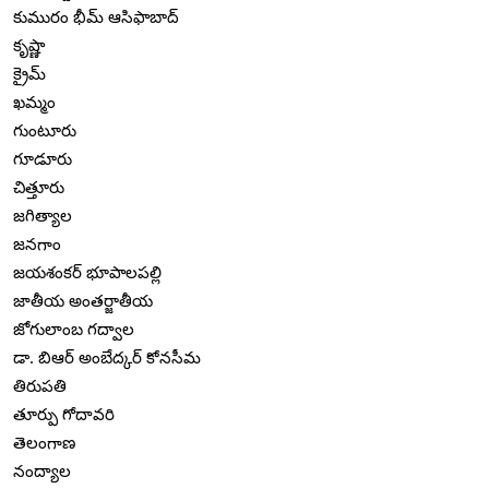
కుమురం భీమ్ ఆసిఫాబాద్
కృష్ణా
క్రైమ్
ఖమ్మం
గుంటూరు
గూడూరు
చిత్తూరు
జగిత్యాల
జనగాం
జయశంకర్ భూపాలపల్లి
జాతీయ అంతర్జాతీయ
జోగులాంబ గద్వాల
డా. బిఆర్ అంబేద్కర్ కోనసీమ
తిరుపతి
తూర్పు గోదావరి
తెలంగాణ
నంద్యాల