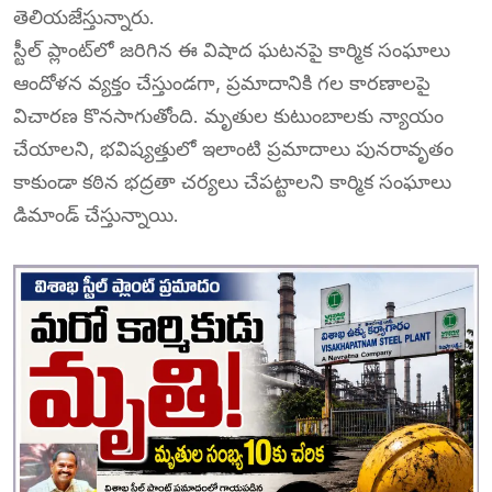
తెలియజేస్తున్నారు.
స్టీల్ ప్లాంట్‌లో జరిగిన ఈ విషాద ఘటనపై కార్మిక సంఘాలు
ఆందోళన వ్యక్తం చేస్తుండగా, ప్రమాదానికి గల కారణాలపై
విచారణ కొనసాగుతోంది. మృతుల కుటుంబాలకు న్యాయం
చేయాలని, భవిష్యత్తులో ఇలాంటి ప్రమాదాలు పునరావృతం
కాకుండా కఠిన భద్రతా చర్యలు చేపట్టాలని కార్మిక సంఘాలు
డిమాండ్ చేస్తున్నాయి.