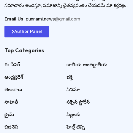
సమాచారం అందిస్తూ, సమాజాన్ని చైతన్యవంతం చేయడమే మా కర్తవ్యం.
Email Us
:
punnami.news
@gmail.com
Author Panel
Top Categories​
ఈ పేపర్
జాతీయ అంతర్జాతీయ
ఆంధ్రప్రదేశ్
భక్తి
తెలంగాణ
సినిమా
సాహితీ
సక్సెస్ స్టోరీస్
క్రైమ్
పిల్లలకు
బిజినెస్
హెల్త్ టిప్స్