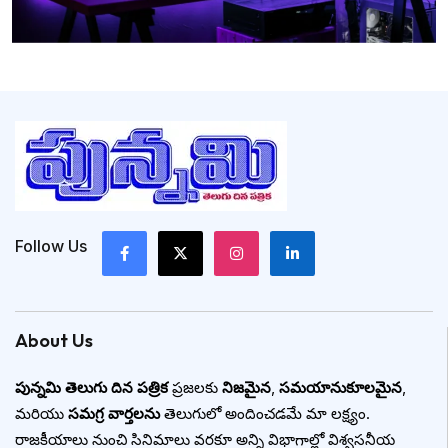
Follow Us
About Us
పున్నమి తెలుగు దిన పత్రిక
ప్రజలకు
నిజమైన
,
సమయానుకూలమైన
,
మరియు
సమగ్ర వార్తలను
తెలుగులో అందించడమే మా లక్ష్యం.
రాజకీయాలు నుంచి సినిమాలు వరకూ అన్ని విభాగాల్లో విశ్వసనీయ