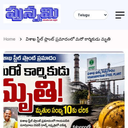
Home
విశాఖ స్టీల్ ప్లాంట్ ప్రమాదంలో మరో కార్మికుడు మృతి