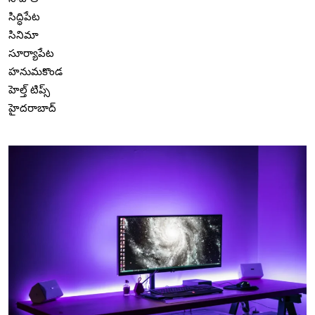
సిద్ధిపేట
సినిమా
సూర్యాపేట
హనుమకొండ
హెల్త్ టిప్స్
హైదరాబాద్