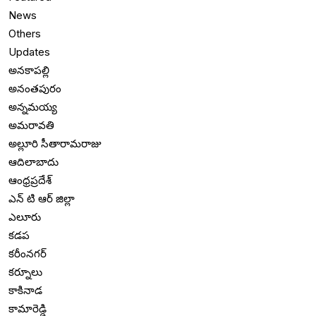
News
Others
Updates
అనకాపల్లి
అనంతపురం
అన్నమయ్య
అమరావతి
అల్లూరి సీతారామరాజు
ఆదిలాబాదు
ఆంధ్రప్రదేశ్
ఎన్ టి ఆర్ జిల్లా
ఎలూరు
కడప
కరీంనగర్
కర్నూలు
కాకినాడ
కామారెడ్డి