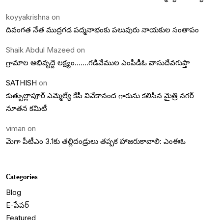
koyyakrishna
on
దివంగత నేత ముద్రగడ పద్మనాభంకు పలువురు నాయకుల సంతాపం
Shaik Abdul Mazeed
on
గ్రామాల అభివృద్దె లక్ష్యం…….గడివేముల ఎంపీడీఓ వాసుదేవగుప్తా
SATHISH
on
కుత్బుల్లాపూర్ ఎమ్మెల్యే కేపీ వివేకానంద గారును కలిసిన మైత్రి నగర్
నూతన కమిటీ
viman
on
మెగా పీటీఎం 3.1కు తల్లిదండ్రులు తప్పక హాజరుకావాలి: ఎంఈఓ
Categories
Blog
E-పేపర్
Featured