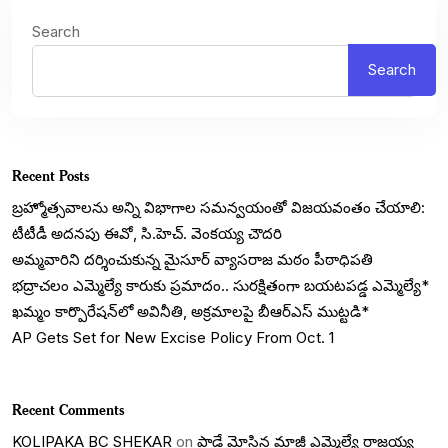
Search
Search
Recent Posts
బ్రహ్మోత్సవాలను అన్ని విభాగాల సమన్వయంతో విజయవంతం చేయాలి:
టీటీడీ అదనపు ఈవో, సి.హెచ్. వెంకయ్య చౌదరి
అమ్మవారిని దర్శించుకున్న మైసూర్ వ్యాసరాజ మఠం పీఠాధిపతి
భద్రాచలం ఎమ్మెల్యే కారుకు ప్రమాదం.. సురక్షితంగా బయటపడ్డ ఎమ్మెల్యే*
ఖమ్మం కార్పొరేషన్‌లో అవినీతి, అక్రమాలపై బీఆర్ఎస్ ముట్టడి*
AP Gets Set for New Excise Policy From Oct. 1
Recent Comments
KOLIPAKA BC SHEKAR
on
పాడే మోసిన మాజీ ఎమ్మెల్యే రాజయ్య