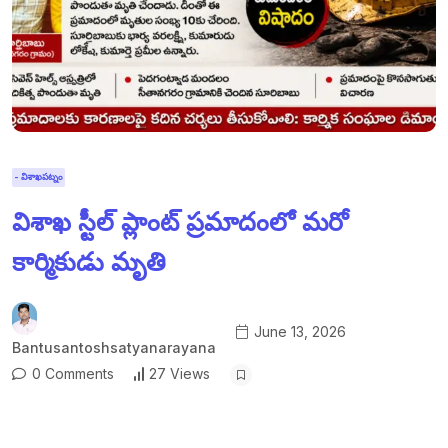
- విశాఖపట్నం
విశాఖ స్టీల్ ప్లాంట్ ప్రమాదంలో మరో
కార్మికుడు మృతి
June 13, 2026
Bantusantoshsatyanarayana
0 Comments
27 Views