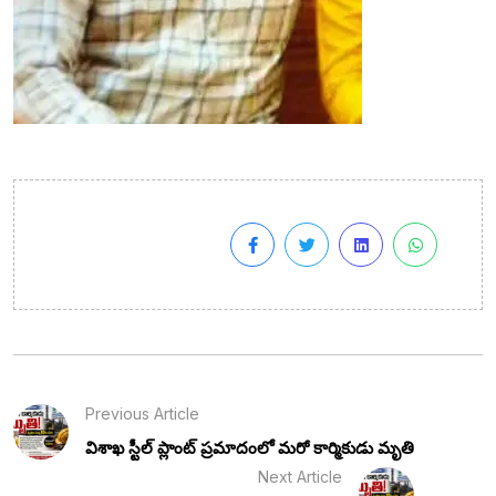
Previous Article
విశాఖ స్టీల్ ప్లాంట్ ప్రమాదంలో మరో కార్మికుడు మృతి
Next Article