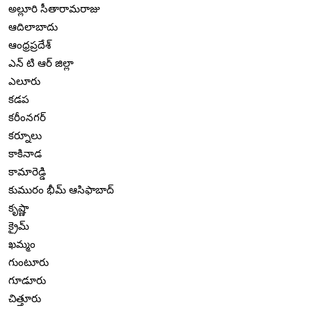
అల్లూరి సీతారామరాజు
ఆదిలాబాదు
ఆంధ్రప్రదేశ్
ఎన్ టి ఆర్ జిల్లా
ఎలూరు
కడప
కరీంనగర్
కర్నూలు
కాకినాడ
కామారెడ్డి
కుమురం భీమ్ ఆసిఫాబాద్
కృష్ణా
క్రైమ్
ఖమ్మం
గుంటూరు
గూడూరు
చిత్తూరు