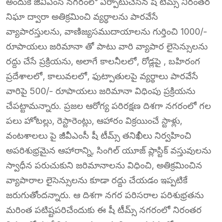
అందుకే జీవీఎంసీ నగరంలో ఏర్పాటుచేసిన షీ టీమ్స్ నిరంతర
నిఘా ద్వారా అతిక్రమించి వ్యర్ధాలను పారవేసే
వ్యాపారస్తులను, వాణిజ్యసముదాయాలను గుర్తించి 1000/-
రూపాయలు జరిమానా తో పాటు వారి వ్యాపార లైసెన్సులను
రద్దు చేసే ప్రక్రియను, అలాగే కాలనీలలో, రోడ్లపై , బహిరంగ
ప్రదేశాలలో, కాలువలలో, ఫుట్పాతులపై వ్యర్ధాలు పారవేసే
వారిపై 500/- రూపాయలు జరిమానా విధింపు ప్రక్రియను
చేపట్టామన్నారు. ప్రజల ఆరోగ్య పరిరక్షణ దిశగా నగరంలో గల
పలు హోటల్లు, రెస్టారెంట్లు, ఆహారం విక్రయించే స్టాళ్లు,
వంటశాలలు పై జీవీఎంసీ షీ టీమ్స్ తనిఖీలు నిర్వహించి
అపరిశుభ్రమైన ఆహారాన్ని, సింగిల్ యూజ్ ప్లాస్టిక్ వస్తువులను
స్వాధీన పరుచుకుని జరిమానాలను విధించి, అతిక్రమించిన
వ్యాపారాల లైసెన్సులను కూడా రద్దు చేయడం ఇప్పటికే
జరుగుతోందన్నారు. ఆ దిశగా నగర పరిసరాల పరిశుభ్రతను
మరింత పటిష్టపరిచేందుకు ఈ షీ టీమ్స్ నగరంలో నిరంతర