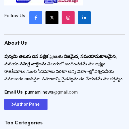
Follow Us
About Us
పున్నమి తెలుగు దిన పత్రిక
ప్రజలకు
నిజమైన
,
సమయానుకూలమైన
,
మరియు
సమగ్ర వార్తలను
తెలుగులో అందించడమే మా లక్ష్యం.
రాజకీయాలు నుంచి సినిమాలు వరకూ అన్ని విభాగాల్లో విశ్వసనీయ
సమాచారం అందిస్తూ, సమాజాన్ని చైతన్యవంతం చేయడమే మా కర్తవ్యం.
Email Us
:
punnami.news
@gmail.com
Author Panel
Top Categories​