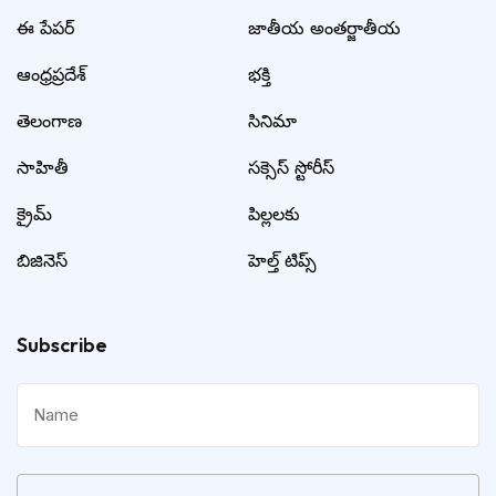
ఈ పేపర్
జాతీయ అంతర్జాతీయ
ఆంధ్రప్రదేశ్
భక్తి
తెలంగాణ
సినిమా
సాహితీ
సక్సెస్ స్టోరీస్
క్రైమ్
పిల్లలకు
బిజినెస్
హెల్త్ టిప్స్
Subscribe