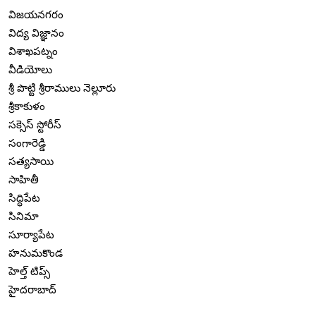
విజయనగరం
విద్య విజ్ఞానం
విశాఖపట్నం
వీడియోలు
శ్రీ పొట్టి శ్రీరాములు నెల్లూరు
శ్రీకాకుళం
సక్సెస్ స్టోరీస్
సంగారెడ్డి
సత్యసాయి
సాహితీ
సిద్ధిపేట
సినిమా
సూర్యాపేట
హనుమకొండ
హెల్త్ టిప్స్
హైదరాబాద్