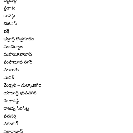
పెద్దపల్లి
ప్రకాశం
బాపట్ల
బిజినెస్
భక్తి
భద్రాద్రి కొత్తగూడెం
మంచిర్యాల
మహబూబాబాద్
మహబూబ్ నగర్
ములుగు
మెదక్
మేడ్చల్ – మల్కాజిగిరి
యాదాద్రి భువనగిరి
రంగారెడ్డి
రాజన్న సిరిసిల్ల
వనపర్తి
వరంగల్
వికారాబాద్