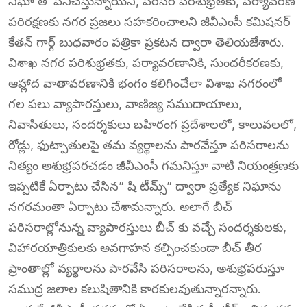
నిఘా తో పనిచేస్తున్నాయని, పరిసర పరిశుభ్రతకు, పర్యావరణ
పరిరక్షణకు నగర ప్రజలు సహకరించాలని జీవీఎంసీ కమిషనర్
కేతన్ గార్గ్ బుధవారం పత్రికా ప్రకటన ద్వారా తెలియజేశారు.
విశాఖ నగర పరిశుభ్రతకు, పర్యావరణానికి, సుందరీకరణకు,
ఆహ్లాద వాతావరణానికి భంగం కలిగించేలా విశాఖ నగరంలో
గల పలు వ్యాపారస్తులు, వాణిజ్య సముదాయాలు,
నివాసితులు, సందర్శకులు బహిరంగ ప్రదేశాలలో, కాలువలలో,
రోడ్లు, ఫుట్పాతులపై తమ వ్యర్థాలను పారవేస్తూ పరిసరాలను
నిత్యం అశుభ్రపరచడం జీవీఎంసీ గమనిస్తూ వాటి నియంత్రణకు
ఇప్పటికే ఏర్పాటు చేసిన” షి టీమ్స్” ద్వారా ప్రత్యేక నిఘాను
నగరమంతా ఏర్పాటు చేశామన్నారు. అలాగే బీచ్
పరిసరాల్లోనున్న వ్యాపారస్తులు బీచ్ కు వచ్చే సందర్శకులకు,
విహారయాత్రికులకు అవగాహన కల్పించకుండా బీచ్ తీర
ప్రాంతాల్లో వ్యర్ధాలను పారవేసి పరిసరాలను, అశుభ్రపరుస్తూ
సముద్ర జలాల కలుషితానికి కారకులవుతున్నారన్నారు.