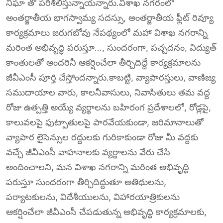
నిఘా తో పరిశీలిస్తున్నాయన్నారు.విశాఖ నగరంలో
అంతర్జాతీయ భాగస్వామ్య సదస్సు, అంతర్జాతీయ ఫ్లీట్ రివ్యూ
కార్యక్రమాలు జరుగబోవు నేపథ్యంలో మహా విశాఖ నగరాన్ని
మరింత అభివృద్ధి పరుస్తూ…, సుందరంగా, పచ్చదనం, విద్యుత్
కాంతులతో అందరినీ ఆకర్షించేలా తీర్చిదిద్దే కార్యక్రమాలను
జీవీఎంసీ పూర్తి చేస్తోందన్నారు.కాబట్టి, వ్యాపారస్తులు, వాణిజ్య
సముదాయాల వారు, కాలనీవాసులు, నివాసితులు తమ వద్ద
రోజు ఉత్పత్తి అయ్యే వ్యర్థాలను బహిరంగ ప్రదేశాలలో, రోడ్లపై,
కాలువలపై ఫుట్పాతులపై పారవేయకుండా, జరిమానాలుతో
వ్యాపార లైసెన్సుల రద్దులకు గురికాకుండా రోజు మీ వద్దకు
వచ్చే జీవీఎంసీ వాహనాలకు వ్యర్థాలను వేరు చేసి
అందించాలని, మన విశాఖ నగరాన్ని మరింత అభివృద్ధి
పరుస్తూ సుందరంగా తీర్చిదిద్దుతూ అతిధులను,
పర్యాటకులను, విదేశీయులను, విహారయాత్రికులను
ఆకర్షించేలా జీవీఎంసీ చేపడుతున్న అభివృద్ధి కార్యక్రమాలకు,