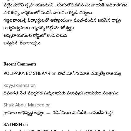
పట్టించుకోని గృహ యజమాని.. రంగంలోకి దిగిన పంచాయతీ అధికారగణం
పారిశుధ్య కార్మికులతో మురికి పారుదల కట్టడి చర్యలు
గజ్జలవారిపల్లి విద్యార్థులతో ఆప్యాయంగా ముచ్చటించిన జనసేన రాష్ట్ర
కార్యనిర్వహణ కార్యదర్శి కొట్టే వెంకటేశ్వర్లు
అప్పలాయగుంట రోడ్డులో కొండ చిలువ
జన్మదిన శుభాకాంక్షలు
Recent Comments
KOLIPAKA BC SHEKAR
on
పాడే మోసిన మాజీ ఎమ్మెల్యే రాజయ్య
koyyakrishna
on
దివంగత నేత ముద్రగడ పద్మనాభంకు పలువురు నాయకుల సంతాపం
Shaik Abdul Mazeed
on
గ్రామాల అభివృద్దె లక్ష్యం…….గడివేముల ఎంపీడీఓ వాసుదేవగుప్తా
SATHISH
on