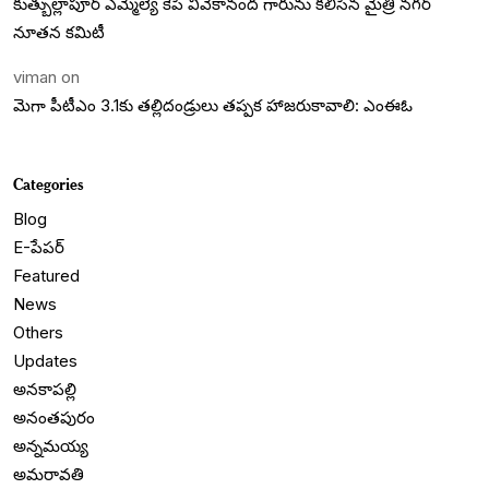
కుత్బుల్లాపూర్ ఎమ్మెల్యే కేపీ వివేకానంద గారును కలిసిన మైత్రి నగర్
నూతన కమిటీ
viman
on
మెగా పీటీఎం 3.1కు తల్లిదండ్రులు తప్పక హాజరుకావాలి: ఎంఈఓ
Categories
Blog
E-పేపర్
Featured
News
Others
Updates
అనకాపల్లి
అనంతపురం
అన్నమయ్య
అమరావతి