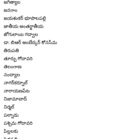
జగిత్యాల
జనగాం
జయశంకర్ భూపాలపల్లి
జాతీయ అంతర్జాతీయ
జోగులాంబ గద్వాల
డా. బిఆర్ అంబేద్కర్ కోనసీమ
తిరుపతి
తూర్పు గోదావరి
తెలంగాణ
నంద్యాల
నాగర్‌కర్నూల్
నారాయణపేట
నిజామాబాద్
నిర్మల్
పల్నాడు
పశ్చిమ గోదావరి
పిల్లలకు