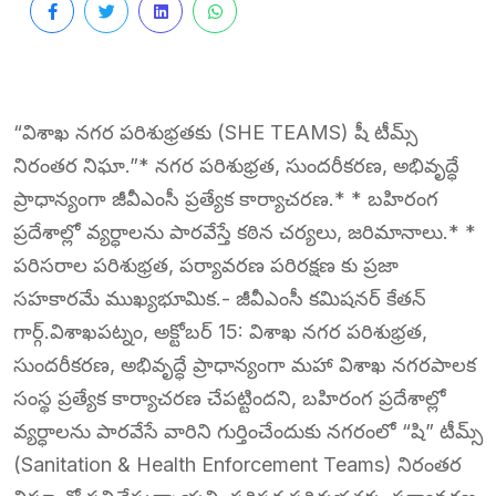
“విశాఖ నగర పరిశుభ్రతకు (SHE TEAMS) షీ టీమ్స్
నిరంతర నిఘా.”* నగర పరిశుభ్రత, సుందరీకరణ, అభివృద్ధే
ప్రాధాన్యంగా జీవీఎంసీ ప్రత్యేక కార్యాచరణ.* * బహిరంగ
ప్రదేశాల్లో వ్యర్ధాలను పారవేస్తే కఠిన చర్యలు, జరిమానాలు.* *
పరిసరాల పరిశుభ్రత, పర్యావరణ పరిరక్షణ కు ప్రజా
సహకారమే ముఖ్యభూమిక.- జీవీఎంసీ కమిషనర్ కేతన్
గార్గ్.విశాఖపట్నం, అక్టోబర్ 15: విశాఖ నగర పరిశుభ్రత,
సుందరీకరణ, అభివృద్ధే ప్రాధాన్యంగా మహా విశాఖ నగరపాలక
సంస్థ ప్రత్యేక కార్యాచరణ చేపట్టిందని, బహిరంగ ప్రదేశాల్లో
వ్యర్ధాలను పారవేసే వారిని గుర్తించేందుకు నగరంలో “షి” టీమ్స్
(Sanitation & Health Enforcement Teams) నిరంతర