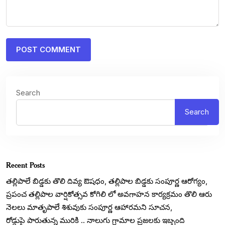
Search
Search
Recent Posts
తల్లిపాలే బిడ్డకు తొలి దివ్య ఔషధం, తల్లిపాల బిడ్డకు సంపూర్ణ ఆరోగ్యం,
ప్రపంచ తల్లిపాల వార్షికోత్సవ కోగిలి లో అవగాహన కార్యక్రమం తొలి ఆరు
నెలలు మాతృపాలే శిశువుకు సంపూర్ణ ఆహారమని సూచన,
రోడ్డుపై పారుతున్న మురికి .. నాలుగు గ్రామాల ప్రజలకు ఇబ్బంది