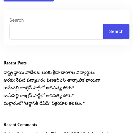
Search
Search
Recent Posts
రాష్ట్ర స్ధాయి పోటీలకు అరకు క్రీడా పాఠశాల విద్యార్ధులు
అరకు: రేపటి పద్మాపురం పిజిఆర్ఎస్ తాత్కాలిక వాయిదా
కామేపల్లి కాంగ్రెస్ పార్టీలో ఆధిపత్య పోరు*
కామేపల్లి కాంగ్రెస్ పార్టీలో ఆధిపత్య పోరు*
మల్లారంలో ‘ఆర్గానిక్ డీఏపీ’ విక్రయాల కలకలం*
Recent Comments