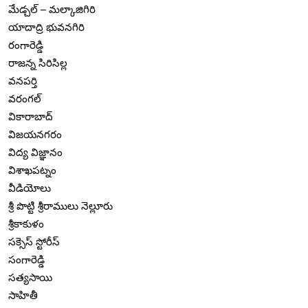
మేడ్చల్ – మల్కాజిగిరి
యాదాద్రి భువనగిరి
రంగారెడ్డి
రాజన్న సిరిసిల్ల
వనపర్తి
వరంగల్
వికారాబాద్
విజయనగరం
విద్య విజ్ఞానం
విశాఖపట్నం
వీడియోలు
శ్రీ పొట్టి శ్రీరాములు నెల్లూరు
శ్రీకాకుళం
సక్సెస్ స్టోరీస్
సంగారెడ్డి
సత్యసాయి
సాహితీ