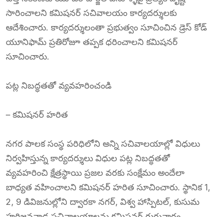
సారించాలని కమిషనర్ సచివాలయం కార్యదర్శులకు
ఆదేశించారు. కార్యదర్శులంతా ప్రభుత్వం సూచించిన డ్రెస్ కోడ్
యూనిఫామ్ ప్రతిరోజూ తప్పక ధరించాలని కమిషనర్
సూచించారు.
పట్ల నిబద్ధతతో వ్యవహరించండి
– కమిషనర్ హరిత
నగర పాలక సంస్థ పరిధిలోని అన్ని సచివాలయాల్లో విధులు
నిర్వహిస్తున్న కార్యదర్శులు విధుల పట్ల నిబద్ధతతో
వ్యవహరించి క్షేత్రస్థాయి ప్రజల వరకు సంక్షేమం అందేలా
బాధ్యత వహించాలని కమిషనర్ హరిత సూచించారు. స్థానిక 1,
2, 9 డివిజనుల్లోని ద్వారకా నగర్, విశ్వ హాస్పిటల్, కుసుమ
హరిజనవాడ సచివాలయాలను కమిషనర్ గురువారం