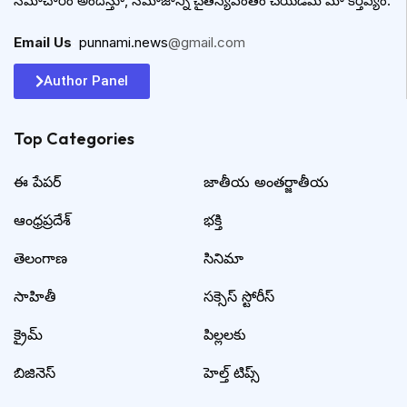
సమాచారం అందిస్తూ, సమాజాన్ని చైతన్యవంతం చేయడమే మా కర్తవ్యం.
Email Us
:
punnami.news
@gmail.com
Author Panel
Top Categories​
ఈ పేపర్
జాతీయ అంతర్జాతీయ
ఆంధ్రప్రదేశ్
భక్తి
తెలంగాణ
సినిమా
సాహితీ
సక్సెస్ స్టోరీస్
క్రైమ్
పిల్లలకు
బిజినెస్
హెల్త్ టిప్స్