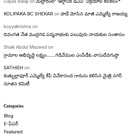
Gajula Balaji
on
మల్లారంలో ‘ఆర్గానిక్ డీఏపీ’ విక్రయాల కలకలం*
KOLIPAKA BC SHEKAR
on
పాడే మోసిన మాజీ ఎమ్మెల్యే రాజయ్య
koyyakrishna
on
దివంగత నేత ముద్రగడ పద్మనాభంకు పలువురు నాయకుల సంతాపం
Shaik Abdul Mazeed
on
గ్రామాల అభివృద్దె లక్ష్యం…….గడివేముల ఎంపీడీఓ వాసుదేవగుప్తా
SATHISH
on
కుత్బుల్లాపూర్ ఎమ్మెల్యే కేపీ వివేకానంద గారును కలిసిన మైత్రి నగర్
నూతన కమిటీ
Categories
Blog
E-పేపర్
Featured