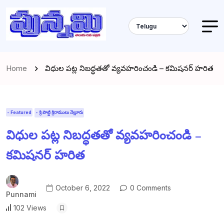
Home
విధుల పట్ల నిబద్ధతతో వ్యవహరించండి – కమిషనర్ హరిత
- Featured
- శ్రీ పొట్టి శ్రీరాములు నెల్లూరు
విధుల పట్ల నిబద్ధతతో వ్యవహరించండి –
కమిషనర్ హరిత
October 6, 2022
0 Comments
Punnami
102 Views