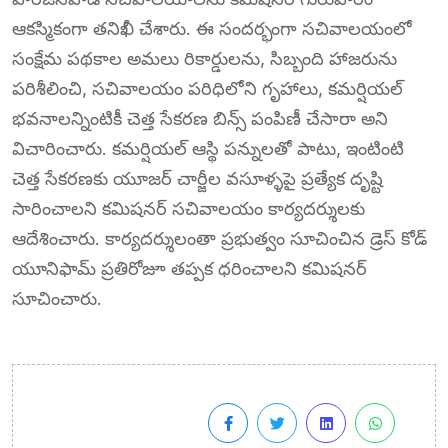
ఆకస్మికంగా తనిఖీ చేశారు. ఈ సందర్భంగా సచివాలయంలో
సంక్షేమ పథకాల అమలు రికార్డులను, సిబ్బంది హాజరును
పరిశీలించి, సచివాలయం పరిధిలోని గృహాలు, కమర్షియల్
భవనాలన్నింటికీ చెత్త సేకరణ బిన్స్ పంపిణీ చేసారా అని
విచారించారు. కమర్షియల్ ఆస్థి పన్నులతో పాటు, ఇంటింటి
చెత్త సేకరణకు యూజర్ చార్జీల వసూళ్ళపై ప్రత్యేక దృష్టి
సారించాలని కమిషనర్ సచివాలయం కార్యదర్శులకు
ఆదేశించారు. కార్యదర్శులంతా ప్రభుత్వం సూచించిన డ్రెస్ కోడ్
యూనిఫామ్ ప్రతిరోజూ తప్పక ధరించాలని కమిషనర్
సూచించారు.