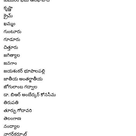
కృష్ణా
క్రైమ్
ఖమ్మం
గుంటూరు
గూడూరు
చిత్తూరు
జగిత్యాల
జనగాం
జయశంకర్ భూపాలపల్లి
జాతీయ అంతర్జాతీయ
జోగులాంబ గద్వాల
డా. బిఆర్ అంబేద్కర్ కోనసీమ
తిరుపతి
తూర్పు గోదావరి
తెలంగాణ
నంద్యాల
నాగర్‌కర్నూల్