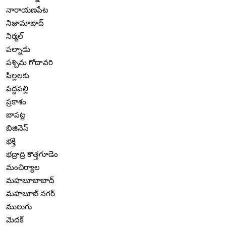
నారాయణపేట
నిజామాబాద్
నిర్మల్
పల్నాడు
పశ్చిమ గోదావరి
పిల్లలకు
పెద్దపల్లి
ప్రకాశం
బాపట్ల
బిజినెస్
భక్తి
భద్రాద్రి కొత్తగూడెం
మంచిర్యాల
మహబూబాబాద్
మహబూబ్ నగర్
ములుగు
మెదక్