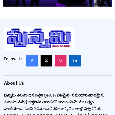
Follow Us
About Us
పున్నమి తెలుగు దిన పత్రిక
ప్రజలకు
నిజమైన
,
సమయానుకూలమైన
,
మరియు
సమగ్ర వార్తలను
తెలుగులో అందించడమే మా లక్ష్యం.
రాజకీయాలు నుంచి సినిమాలు వరకూ అన్ని విభాగాల్లో విశ్వసనీయ