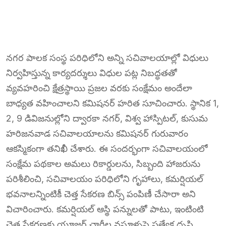
నగర పాలక సంస్థ పరిధిలోని అన్ని సచివాలయాల్లో విధులు
నిర్వహిస్తున్న కార్యదర్శులు విధుల పట్ల నిబద్ధతతో
వ్యవహరించి క్షేత్రస్థాయి ప్రజల వరకు సంక్షేమం అందేలా
బాధ్యత వహించాలని కమిషనర్ హరిత సూచించారు. స్థానిక 1,
2, 9 డివిజనుల్లోని ద్వారకా నగర్, విశ్వ హాస్పిటల్, కుసుమ
హరిజనవాడ సచివాలయాలను కమిషనర్ గురువారం
ఆకస్మికంగా తనిఖీ చేశారు. ఈ సందర్భంగా సచివాలయంలో
సంక్షేమ పథకాల అమలు రికార్డులను, సిబ్బంది హాజరును
పరిశీలించి, సచివాలయం పరిధిలోని గృహాలు, కమర్షియల్
భవనాలన్నింటికీ చెత్త సేకరణ బిన్స్ పంపిణీ చేసారా అని
విచారించారు. కమర్షియల్ ఆస్థి పన్నులతో పాటు, ఇంటింటి
చెత్త సేకరణకు యూజర్ చార్జీల వసూళ్ళపై ప్రత్యేక దృష్టి