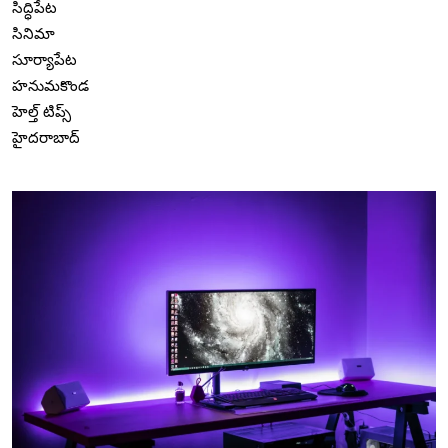
సిద్ధిపేట
సినిమా
సూర్యాపేట
హనుమకొండ
హెల్త్ టిప్స్
హైదరాబాద్