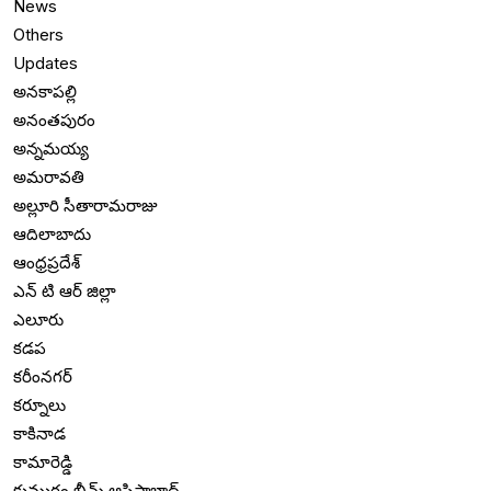
News
Others
Updates
అనకాపల్లి
అనంతపురం
అన్నమయ్య
అమరావతి
అల్లూరి సీతారామరాజు
ఆదిలాబాదు
ఆంధ్రప్రదేశ్
ఎన్ టి ఆర్ జిల్లా
ఎలూరు
కడప
కరీంనగర్
కర్నూలు
కాకినాడ
కామారెడ్డి
కుమురం భీమ్ ఆసిఫాబాద్