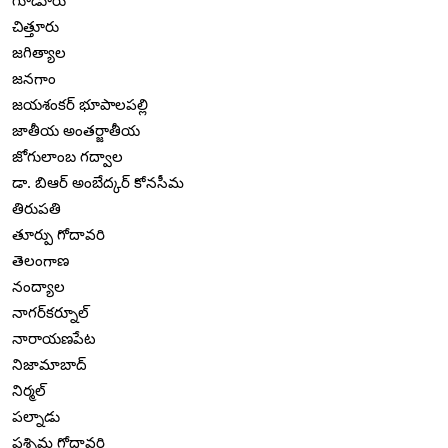
గూడూరు
చిత్తూరు
జగిత్యాల
జనగాం
జయశంకర్ భూపాలపల్లి
జాతీయ అంతర్జాతీయ
జోగులాంబ గద్వాల
డా. బిఆర్ అంబేద్కర్ కోనసీమ
తిరుపతి
తూర్పు గోదావరి
తెలంగాణ
నంద్యాల
నాగర్‌కర్నూల్
నారాయణపేట
నిజామాబాద్
నిర్మల్
పల్నాడు
పశ్చిమ గోదావరి