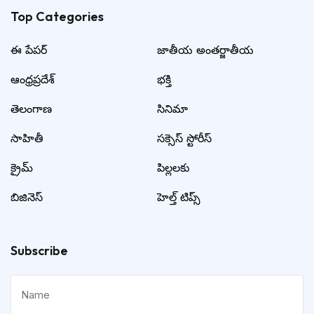
Top Categories​
ఈ పేపర్
జాతీయ అంతర్జాతీయ
ఆంధ్రప్రదేశ్
భక్తి
తెలంగాణ
సినిమా
సాహితీ
సక్సెస్ స్టోరీస్
క్రైమ్
పిల్లలకు
బిజినెస్
హెల్త్ టిప్స్
Subscribe