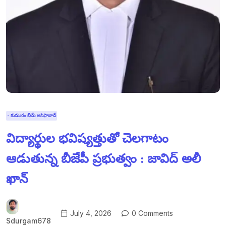
- కుమురం భీమ్ ఆసిఫాబాద్
విద్యార్థుల భవిష్యత్తుతో చెలగాటం
ఆడుతున్న బీజేపీ ప్రభుత్వం : జావిద్ అలీ
ఖాన్
July 4, 2026
0 Comments
Sdurgam678