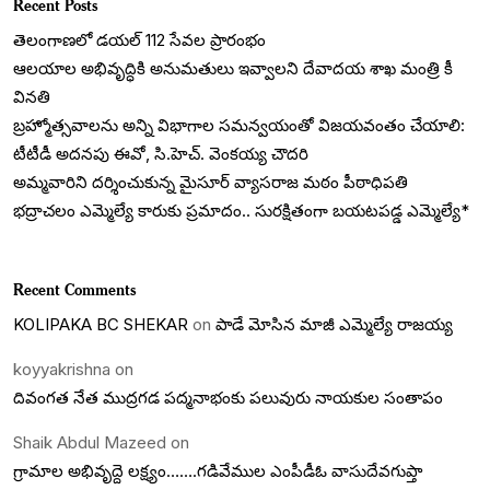
Recent Posts
తెలంగాణలో డయల్‌ 112 సేవల ప్రారంభం
ఆలయాల అభివృద్ధికి అనుమతులు ఇవ్వాలని దేవాదయ శాఖ మంత్రి కీ
వినతి
బ్రహ్మోత్సవాలను అన్ని విభాగాల సమన్వయంతో విజయవంతం చేయాలి:
టీటీడీ అదనపు ఈవో, సి.హెచ్. వెంకయ్య చౌదరి
అమ్మవారిని దర్శించుకున్న మైసూర్ వ్యాసరాజ మఠం పీఠాధిపతి
భద్రాచలం ఎమ్మెల్యే కారుకు ప్రమాదం.. సురక్షితంగా బయటపడ్డ ఎమ్మెల్యే*
Recent Comments
KOLIPAKA BC SHEKAR
on
పాడే మోసిన మాజీ ఎమ్మెల్యే రాజయ్య
koyyakrishna
on
దివంగత నేత ముద్రగడ పద్మనాభంకు పలువురు నాయకుల సంతాపం
Shaik Abdul Mazeed
on
గ్రామాల అభివృద్దె లక్ష్యం…….గడివేముల ఎంపీడీఓ వాసుదేవగుప్తా