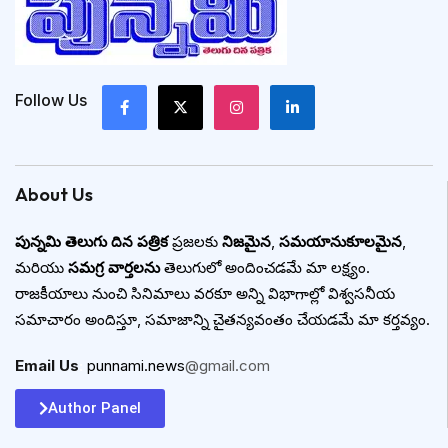
Follow Us
About Us
పున్నమి తెలుగు దిన పత్రిక
ప్రజలకు
నిజమైన
,
సమయానుకూలమైన
,
మరియు
సమగ్ర వార్తలను
తెలుగులో అందించడమే మా లక్ష్యం.
రాజకీయాలు నుంచి సినిమాలు వరకూ అన్ని విభాగాల్లో విశ్వసనీయ
సమాచారం అందిస్తూ, సమాజాన్ని చైతన్యవంతం చేయడమే మా కర్తవ్యం.
Email Us
:
punnami.news
@gmail.com
Author Panel