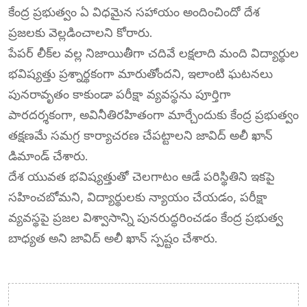
కేంద్ర ప్రభుత్వం ఏ విధమైన సహాయం అందించిందో దేశ
ప్రజలకు వెల్లడించాలని కోరారు.
పేపర్ లీక్‌ల వల్ల నిజాయితీగా చదివే లక్షలాది మంది విద్యార్థుల
భవిష్యత్తు ప్రశ్నార్థకంగా మారుతోందని, ఇలాంటి ఘటనలు
పునరావృతం కాకుండా పరీక్షా వ్యవస్థను పూర్తిగా
పారదర్శకంగా, అవినీతిరహితంగా మార్చేందుకు కేంద్ర ప్రభుత్వం
తక్షణమే సమగ్ర కార్యాచరణ చేపట్టాలని జావిద్ అలీ ఖాన్
డిమాండ్ చేశారు.
దేశ యువత భవిష్యత్తుతో చెలగాటం ఆడే పరిస్థితిని ఇకపై
సహించబోమని, విద్యార్థులకు న్యాయం చేయడం, పరీక్షా
వ్యవస్థపై ప్రజల విశ్వాసాన్ని పునరుద్ధరించడం కేంద్ర ప్రభుత్వ
బాధ్యత అని జావిద్ అలీ ఖాన్ స్పష్టం చేశారు.