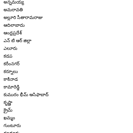
అన్నమయ్య
అమరావతి
అల్లూరి సీతారామరాజు
ఆదిలాబాదు
ఆంధ్రప్రదేశ్
ఎన్ టి ఆర్ జిల్లా
ఎలూరు
కడప
కరీంనగర్
కర్నూలు
కాకినాడ
కామారెడ్డి
కుమురం భీమ్ ఆసిఫాబాద్
కృష్ణా
క్రైమ్
ఖమ్మం
గుంటూరు