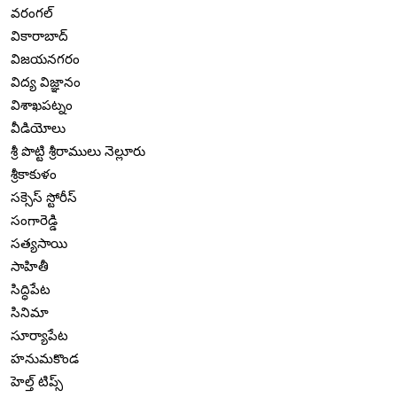
వరంగల్
వికారాబాద్
విజయనగరం
విద్య విజ్ఞానం
విశాఖపట్నం
వీడియోలు
శ్రీ పొట్టి శ్రీరాములు నెల్లూరు
శ్రీకాకుళం
సక్సెస్ స్టోరీస్
సంగారెడ్డి
సత్యసాయి
సాహితీ
సిద్ధిపేట
సినిమా
సూర్యాపేట
హనుమకొండ
హెల్త్ టిప్స్