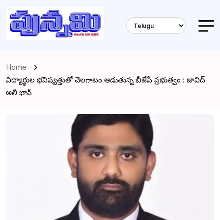
Home
విద్యార్థుల భవిష్యత్తుతో చెలగాటం ఆడుతున్న బీజేపీ ప్రభుత్వం : జావిద్
అలీ ఖాన్