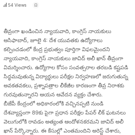
54 Views
తీవ్రంగా ఖండించిన న్యాయవాది, కాంగ్రెస్ నాయకులు
ఆసిఫాబాద్, జూలై 4: దేశ యువతకు ఉద్యోగాలు
కల్పించడంలో కేంద్ర ప్రభుత్వం పూర్తిగా విఫలమైందని
న్యాయవాది, కాంగ్రెస్ నాయకులు జావిద్ అలీ ఖాన్ తీవ్రంగా
విమర్శించారు. ఉద్యోగాల కోసం సంవత్సరాల తరబడి కష్టపడి
సిద్ధమవుతున్న విద్యార్థులు పరీక్షల నిర్వహణలో జరుగుతున్న
అవకతవకలు, ప్రశ్నాపత్రాల లీకేజీల కారణంగా తీవ్ర నిరాశకు
గురవుతున్నారని ఆయన ఆవేదన వ్యక్తం చేశారు.
బీజేపీ కేంద్రంలో అధికారంలోకి వచ్చినప్పటి నుండి
దేశవ్యాప్తంగా 89కు పైగా ప్రధాన పరీక్షల పేపర్ లీక్ ఘటనలు
వెలుగులోకి రావడం అత్యంత ఆందోళనకరమని జావిద్ అలీ
ఖాన్ పేర్కొన్నారు. ఈ కేసుల్లో ఎంతమందిని అరెస్ట్ చేశారు,