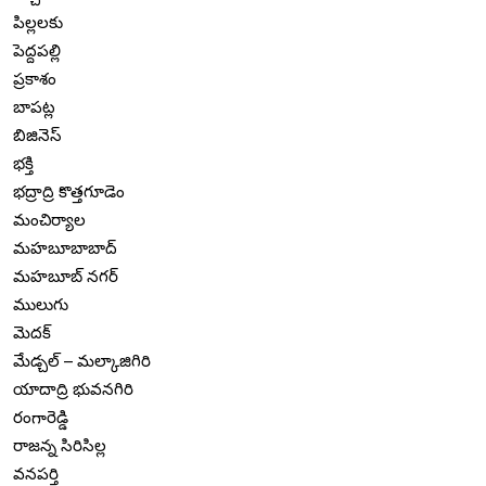
పిల్లలకు
పెద్దపల్లి
ప్రకాశం
బాపట్ల
బిజినెస్
భక్తి
భద్రాద్రి కొత్తగూడెం
మంచిర్యాల
మహబూబాబాద్
మహబూబ్ నగర్
ములుగు
మెదక్
మేడ్చల్ – మల్కాజిగిరి
యాదాద్రి భువనగిరి
రంగారెడ్డి
రాజన్న సిరిసిల్ల
వనపర్తి