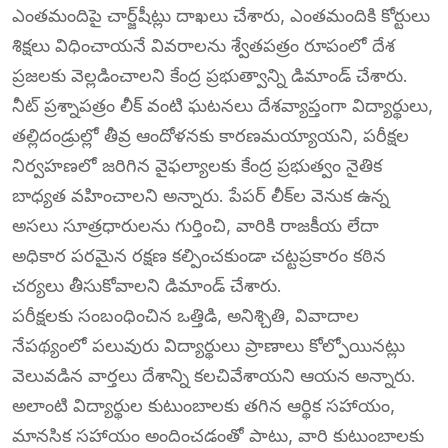
ఎంతమందిపై చార్జ్‌షీట్లు దాఖలు చేశారు, ఎంతమందికి కోర్టులు
శిక్షలు విధించాయనే వివరాలను శ్వేతపత్రం రూపంలో దేశ
ప్రజలకు వెల్లడించాలని కేంద్ర ప్రభుత్వాన్ని డిమాండ్ చేశారు.
నీట్ ప్రశ్నాపత్రం లీక్ వంటి ఘటనలు దేశవ్యాప్తంగా విద్యార్థులు,
తల్లిదండ్రుల్లో తీవ్ర ఆందోళనకు కారణమయ్యాయని, పరీక్షల
నిర్వహణలో జరిగిన వైఫల్యాలకు కేంద్ర ప్రభుత్వం నైతిక
బాధ్యత వహించాలని అన్నారు. పేపర్ లీక్‌ల వెనుక ఉన్న
అసలు సూత్రధారులను గుర్తించి, వారికి రాజకీయ లేదా
అధికార పరమైన రక్షణ కల్పించకుండా చట్టప్రకారం కఠిన
చర్యలు తీసుకోవాలని డిమాండ్ చేశారు.
పరీక్షలకు సంబంధించిన ఒత్తిడి, అనిశ్చితి, వివాదాల
నేపథ్యంలో పలువురు విద్యార్థులు ప్రాణాలు కోల్పోయినట్లు
వెలువడిన వార్తలు దేశాన్ని కలచివేశాయని ఆయన అన్నారు.
అలాంటి విద్యార్థుల కుటుంబాలకు తగిన ఆర్థిక సహాయం,
మానసిక సహాయం అందించడంతో పాటు, వారి కుటుంబాలకు