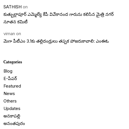
SATHISH
on
కుత్బుల్లాపూర్ ఎమ్మెల్యే కేపీ వివేకానంద గారును కలిసిన మైత్రి నగర్
నూతన కమిటీ
viman
on
మెగా పీటీఎం 3.1కు తల్లిదండ్రులు తప్పక హాజరుకావాలి: ఎంఈఓ
Categories
Blog
E-పేపర్
Featured
News
Others
Updates
అనకాపల్లి
అనంతపురం